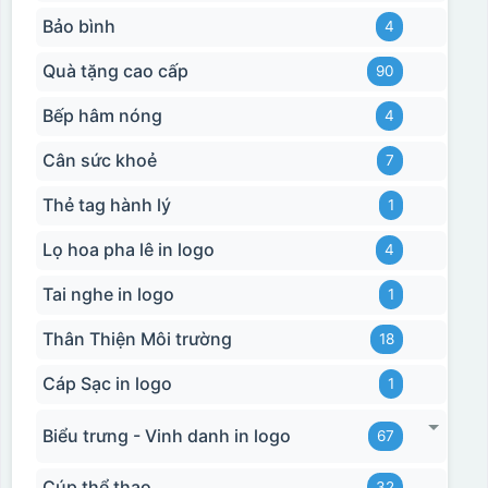
Bảo bình
4
Quà tặng cao cấp
90
Bếp hâm nóng
4
Cân sức khoẻ
7
Thẻ tag hành lý
1
Lọ hoa pha lê in logo
4
Tai nghe in logo
1
Thân Thiện Môi trường
18
Cáp Sạc in logo
1
Biểu trưng - Vinh danh in logo
67
Cúp thể thao
32