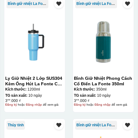
Bình giữ nhiệt La Fonte
Bình giữ nhiệt La Fonte
Ly Giữ Nhiệt 2 Lớp SUS304
Bình Giữ Nhiệt Phong Cách
Kèm Ống Hút La Fonte Có
Cổ Điển La Fonte 350ml
Tay Cầm 1200ml
Kích thước:
1200ml
Kích thước:
350ml
TG sản xuất:
10 ngày
TG sản xuất:
10 ngày
3**.000 ₫
3**.000 ₫
Đăng ký
hoặc
Đăng nhập
để xem giá
Đăng ký
hoặc
Đăng nhập
để xem giá
Thủy tinh
Bình giữ nhiệt La Fonte