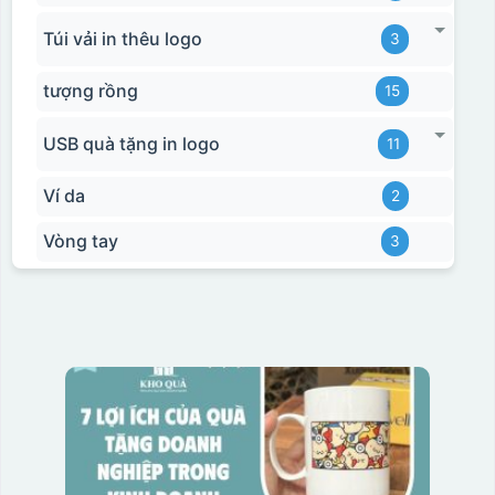
Túi vải in thêu logo
3
tượng rồng
15
USB quà tặng in logo
11
Ví da
2
Vòng tay
3