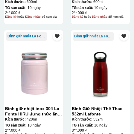
– 012294
Kích thước:
600ml
Kích thước:
600ml
TG sản xuất:
10 ngày
TG sản xuất:
10 ngày
2**.000 ₫
2**.000 ₫
Đăng ký
hoặc
Đăng nhập
để xem giá
Đăng ký
hoặc
Đăng nhập
để xem giá
Bình giữ nhiệt La Fonte
Bình giữ nhiệt La Fonte
Bình giữ nhiệt inox 304 La
Bình Giữ Nhiệt Thể Thao
Fonte HIRU đựng thức ăn
532ml Lafonte
420 ml – 012348
Kích thước:
420ml
Kích thước:
532ml
TG sản xuất:
10 ngày
TG sản xuất:
10 ngày
2**.000 ₫
3**.000 ₫