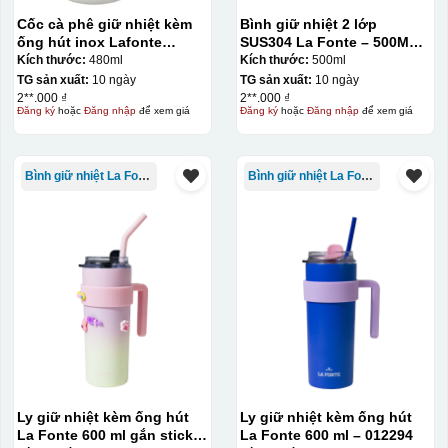
Cốc cà phê giữ nhiệt kèm
Bình giữ nhiệt 2 lớp
ống hút inox Lafonte
SUS304 La Fonte – 500ML –
480ML – 012782
012737
Kích thước:
480ml
Kích thước:
500ml
TG sản xuất:
10 ngày
TG sản xuất:
10 ngày
2**.000 ₫
2**.000 ₫
Đăng ký
hoặc
Đăng nhập
để xem giá
Đăng ký
hoặc
Đăng nhập
để xem giá
Bình giữ nhiệt La Fonte
Bình giữ nhiệt La Fonte
Ly giữ nhiệt kèm ống hút
Ly giữ nhiệt kèm ống hút
La Fonte 600 ml gắn sticker
La Fonte 600 ml – 012294