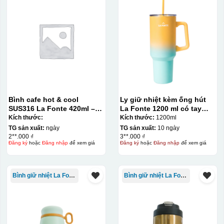
Bình cafe hot & cool
Ly giữ nhiệt kèm ống hút
SUS316 La Fonte 420ml –
La Fonte 1200 ml có tay
012775
cầm – 012317
Kích thước:
Kích thước:
1200ml
TG sản xuất:
ngày
TG sản xuất:
10 ngày
2**.000 ₫
3**.000 ₫
Đăng ký
hoặc
Đăng nhập
để xem giá
Đăng ký
hoặc
Đăng nhập
để xem giá
Bình giữ nhiệt La Fonte
Bình giữ nhiệt La Fonte