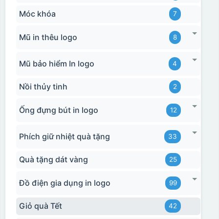
Móc khóa
7
Mũ in thêu logo
8
Mũ bảo hiểm In logo
4
Nồi thủy tinh
2
Ống đựng bút in logo
12
Phích giữ nhiệt quà tặng
33
Quà tặng dát vàng
25
Đồ điện gia dụng in logo
99
Giỏ quà Tết
42