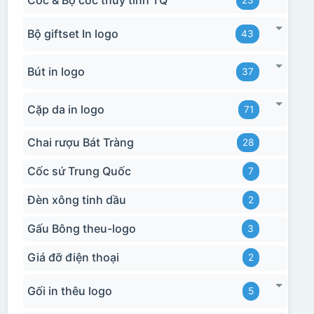
Cốc & Bộ cốc thủy tinh TQ
23
Bộ giftset In logo
43
Bút in logo
37
Cặp da in logo
71
Chai rượu Bát Tràng
28
Cốc sứ Trung Quốc
7
Đèn xông tinh dầu
2
Gấu Bông theu-logo
3
Giá đỡ điện thoại
2
Gối in thêu logo
5