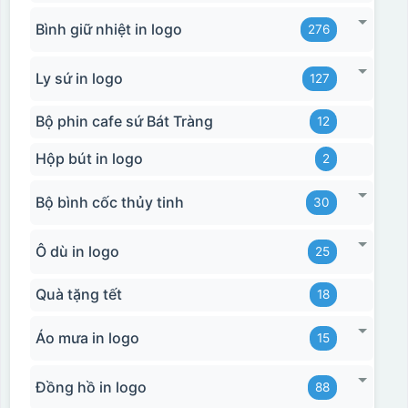
Bình giữ nhiệt in logo
276
Ly sứ in logo
127
Bộ phin cafe sứ Bát Tràng
12
Hộp bút in logo
2
Bộ bình cốc thủy tinh
30
Ô dù in logo
25
Quà tặng tết
18
Áo mưa in logo
15
Đồng hồ in logo
88