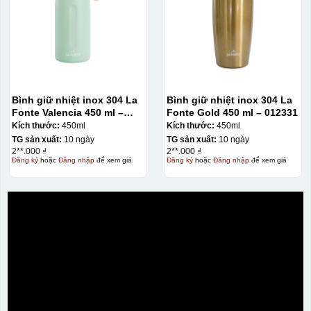
Bình giữ nhiệt inox 304 La
Bình giữ nhiệt inox 304 La
Fonte Valencia 450 ml –
Fonte Gold 450 ml – 012331
012355
Kích thước:
450ml
Kích thước:
450ml
TG sản xuất:
10 ngày
TG sản xuất:
10 ngày
2**.000 ₫
2**.000 ₫
Đăng ký
hoặc
Đăng nhập
để xem giá
Đăng ký
hoặc
Đăng nhập
để xem giá