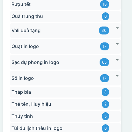
Rượu tết
18
Quà trung thu
6
Vali quà tặng
30
Quạt in logo
17
Sạc dự phòng in logo
65
Sổ in logo
17
Tháp bia
3
Thẻ tên, Huy hiệu
2
Thủy tinh
5
Túi du lịch thêu in logo
6