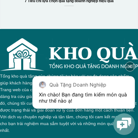
7 Tiêu chí lựa chọn quà tặng doanh nghiệp hiệu quả
Tổng kho quà tặng của chúng tôi tự hào với sự đa dạng sản phẩm,
giúp khách hàng dễ dàng tìm kiếm quà tặng phù hợp cho mọi dịp.
Quà Tặng Doanh Nghiệp
Trang web của chúng tôi được thiết kế trực quan, cho phép bạn dễ
Xin chào! Bạn đang tìm kiếm món quà 
dàng tra cứu giá cả và thông tin chi tiết về từng sản phẩm. Bên cạnh
như thế nào ạ! 
đó, chúng tôi cung cấp hệ thống theo dõi đơn hàng, giúp bạn nắm bắt
được trạng thái và giai đoạn xử lý của đơn hàng một cách thuận tiện.
Với dịch vụ chuyên nghiệp và tận tâm, chúng tôi cam kết mang đến
cho bạn trải nghiệm mua sắm tuyệt vời và những món quà ý nghĩa
nhất.