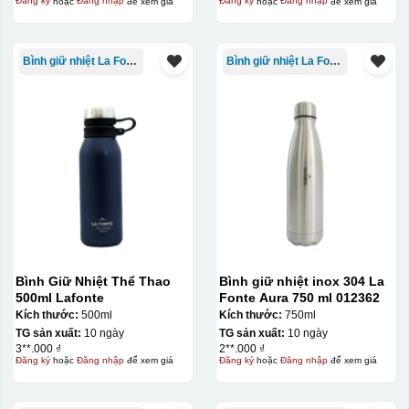
Đăng ký
hoặc
Đăng nhập
để xem giá
Đăng ký
hoặc
Đăng nhập
để xem giá
Bình giữ nhiệt La Fonte
Bình giữ nhiệt La Fonte
Bình Giữ Nhiệt Thể Thao
Bình giữ nhiệt inox 304 La
500ml Lafonte
Fonte Aura 750 ml 012362
Kích thước:
500ml
Kích thước:
750ml
TG sản xuất:
10 ngày
TG sản xuất:
10 ngày
3**.000 ₫
2**.000 ₫
Đăng ký
hoặc
Đăng nhập
để xem giá
Đăng ký
hoặc
Đăng nhập
để xem giá