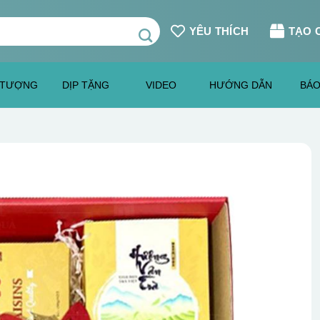
YÊU THÍCH
TẠO 
 TƯỢNG
DỊP TẶNG
VIDEO
HƯỚNG DẪN
BÁO