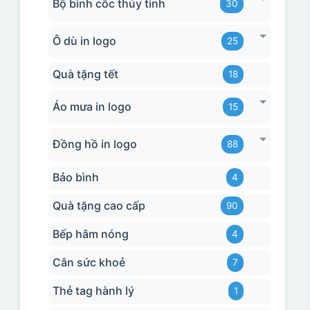
Bộ bình cốc thủy tinh
30
Ô dù in logo
25
Quà tặng tết
18
Áo mưa in logo
15
Đồng hồ in logo
88
Bảo bình
4
Quà tặng cao cấp
90
Bếp hâm nóng
4
Cân sức khoẻ
7
Thẻ tag hành lý
1