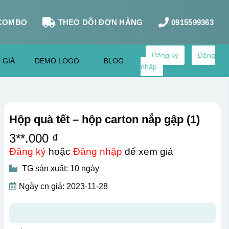
COMBO
THEO DÕI ĐƠN HÀNG
0915599363
Đăng ký
Đăng
 GIÁ
DEMO LOGO
BLOG
nhập
Hộp quà tết – hộp carton nắp gập (1)
3**.000 ₫
Đăng ký
hoặc
Đăng nhập
để xem giá
TG sản xuất: 10 ngày
Ngày cn giá: 2023-11-28