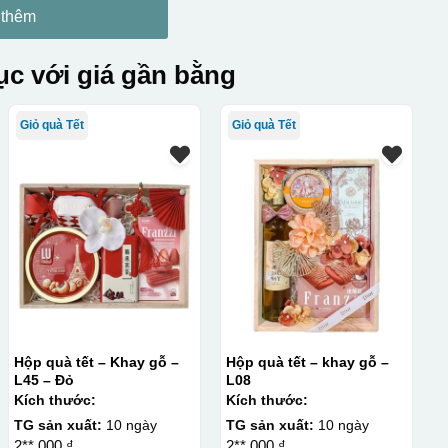
 thêm
c với giá gần bằng
Giỏ quà Tết
Giỏ quà Tết
Hộp quà tết – Khay gỗ –
Hộp quà tết – khay gỗ –
L45 – Đỏ
L08
Kích thước:
Kích thước:
TG sản xuất:
10 ngày
TG sản xuất:
10 ngày
2**.000 ₫
2**.000 ₫