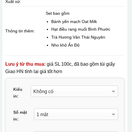
Xuất xứ:
Set bao gồm
Bánh yến mạch Oat Milk
Hạt điều rang muối Bình Phước
Thông tin thêm:
Trà Hương Vân Thái Nguyên
Nho khô Ấn Độ
Lưu ý từ thu mua:
giá SL 100c, đã bao gồm túi giấy
Giao HN tính lại giá tốt hơn
Kiểu
in:
Số mặt
in: