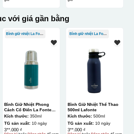
c với giá gần bằng
Bình giữ nhiệt La Fonte
Bình giữ nhiệt La Fonte
Bình Giữ Nhiệt Phong
Bình Giữ Nhiệt Thể Thao
Cách Cổ Điển La Fonte
500ml Lafonte
350ml
Kích thước:
350ml
Kích thước:
500ml
TG sản xuất:
10 ngày
TG sản xuất:
10 ngày
3**.000 ₫
3**.000 ₫