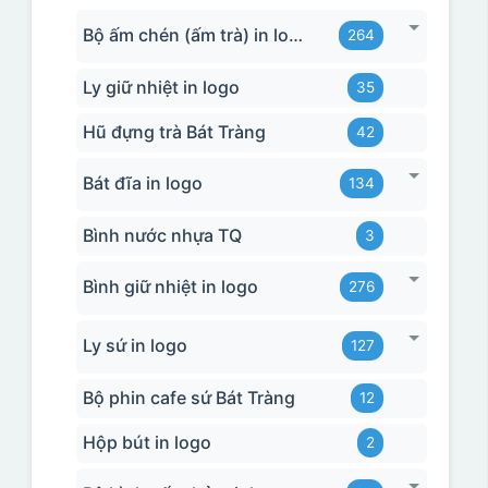
Bộ ấm chén (ấm trà) in logo
264
Ly giữ nhiệt in logo
35
Hũ đựng trà Bát Tràng
42
Bát đĩa in logo
134
Bình nước nhựa TQ
3
Bình giữ nhiệt in logo
276
Ly sứ in logo
127
Bộ phin cafe sứ Bát Tràng
12
Hộp bút in logo
2