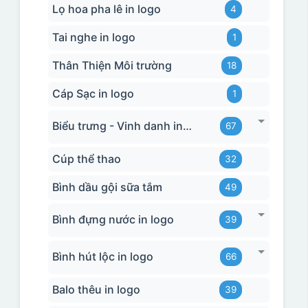
Lọ hoa pha lê in logo
4
Tai nghe in logo
1
Thân Thiện Môi trường
18
Cáp Sạc in logo
1
Biểu trưng - Vinh danh in logo
67
Cúp thể thao
32
Bình dầu gội sữa tắm
49
Bình đựng nước in logo
39
Bình hút lộc in logo
66
Balo thêu in logo
39