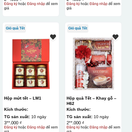
Đăng ký
hoặc
Đăng nhập
để xem
Đăng ký
hoặc
Đăng nhập
để xem
giá
giá
Giỏ quà Tết
Giỏ quà Tết
Hộp mứt tết – LM1
Hộp quà Tết – Khay gỗ –
H62
Kích thước:
Kích thước:
TG sản xuất:
10 ngày
TG sản xuất:
10 ngày
3**.000 ₫
2**.000 ₫
Đăng ký
hoặc
Đăng nhập
để xem
Đăng ký
hoặc
Đăng nhập
để xem
giá
giá