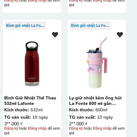
Đăng ký
hoặc
Đăng nhập
để xem
Đăng ký
hoặc
Đăng nhập
để xem
giá
giá
Bình giữ nhiệt La Fonte
Bình giữ nhiệt La Fonte
Bình Giữ Nhiệt Thể Thao
Ly giữ nhiệt kèm ống hút
532ml Lafonte
La Fonte 600 ml gắn
sticker – 012294
Kích thước:
532ml
Kích thước:
600ml
TG sản xuất:
10 ngày
TG sản xuất:
10 ngày
3**.000 ₫
2**.000 ₫
Đăng ký
hoặc
Đăng nhập
để xem
Đăng ký
hoặc
Đăng nhập
để xem
giá
giá