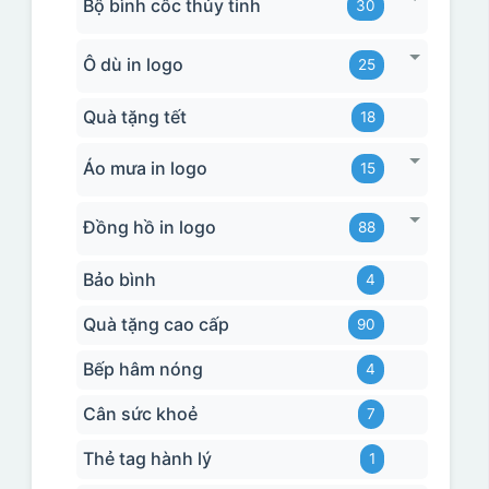
Bộ bình cốc thủy tinh
30
Ô dù in logo
25
Quà tặng tết
18
Áo mưa in logo
15
Đồng hồ in logo
88
Bảo bình
4
Quà tặng cao cấp
90
Bếp hâm nóng
4
Cân sức khoẻ
7
Thẻ tag hành lý
1