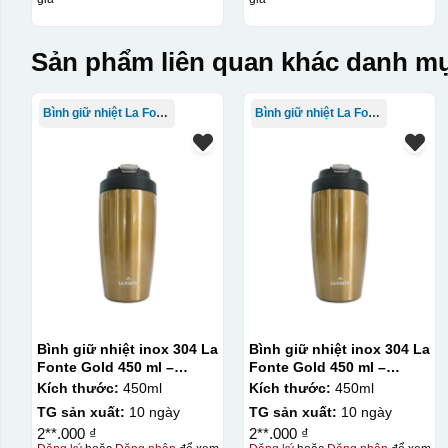
Sản phẩm liên quan khác danh mụ
Bình giữ nhiệt La Fonte
Bình giữ nhiệt La Fonte
Kiểu in:
thêu
Bình giữ nhiệt inox 304 La
Bình giữ nhiệt inox 304 La
Fonte Gold 450 ml –
Fonte Gold 450 ml –
012331
012331
Kích thước:
450ml
Kích thước:
450ml
TG sản xuất:
10 ngày
TG sản xuất:
10 ngày
2**.000 ₫
2**.000 ₫