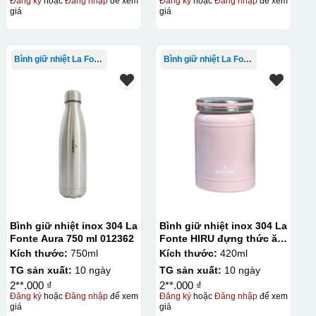
Đăng ký
hoặc
Đăng nhập
để xem
Đăng ký
hoặc
Đăng nhập
để xem
giá
giá
Bình giữ nhiệt La Fonte
Bình giữ nhiệt La Fonte
Bình giữ nhiệt inox 304 La
Bình giữ nhiệt inox 304 La
Fonte Aura 750 ml 012362
Fonte HIRU đựng thức ăn
420 ml – 012348
Kích thước:
750ml
Kích thước:
420ml
TG sản xuất:
10 ngày
TG sản xuất:
10 ngày
2**.000 ₫
2**.000 ₫
Đăng ký
hoặc
Đăng nhập
để xem
Đăng ký
hoặc
Đăng nhập
để xem
giá
giá