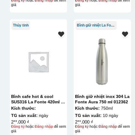
Đăng ký
hoặc
Đăng nhập
để xem
Đăng ký
hoặc
Đăng nhập
để xem
giá
giá
Thủy tinh
Bình giữ nhiệt La Fonte
Bình cafe hot & cool
Bình giữ nhiệt inox 304 La
SUS316 La Fonte 420ml –
Fonte Aura 750 ml 012362
012775
Kích thước:
Kích thước:
750ml
TG sản xuất:
ngày
TG sản xuất:
10 ngày
2**.000 ₫
2**.000 ₫
Đăng ký
hoặc
Đăng nhập
để xem
Đăng ký
hoặc
Đăng nhập
để xem
giá
giá