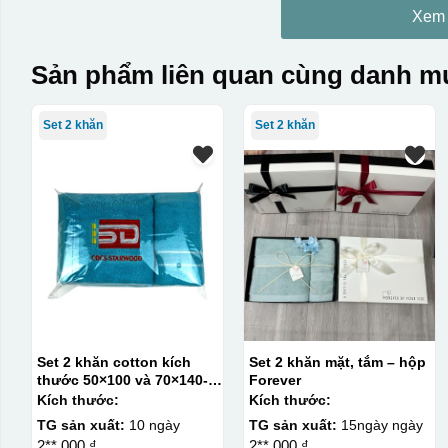
Xem
Sản phẩm liên quan cùng danh mụ
Set 2 khăn
Set 2 khăn
Set 2 khăn cotton kích
Set 2 khăn mặt, tắm – hộp
thước 50×100 và 70×140-
Forever
Khăn tắm- đóng túi opp
Kích thước:
Kích thước:
TG sản xuất:
10 ngày
TG sản xuất:
15ngày ngày
2**.000 ₫
2**.000 ₫