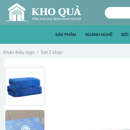
Skip
Tìm
to
kiếm:
content
SẢN PHẨM
NGÀNH NGHỀ
ĐỐI
Khăn thêu logo
/
Set 2 khăn