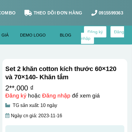
COMBO
THEO DÕI ĐƠN HÀNG
0915599363
Đăng ký
Đăng
 GIÁ
DEMO LOGO
BLOG
nhập
Set 2 khăn cotton kích thước 60×120
và 70×140- Khăn tắm
2**.000 ₫
Đăng ký
hoặc
Đăng nhập
để xem giá
TG sản xuất: 10 ngày
Ngày cn giá: 2023-11-16