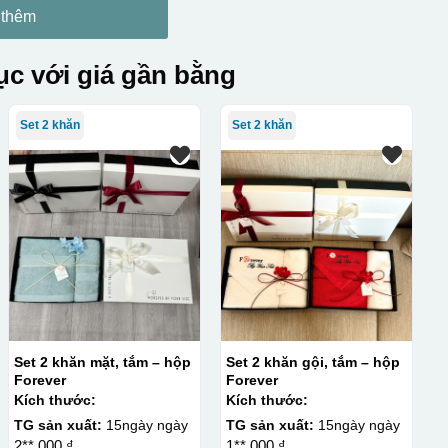
 thêm
c với giá gần bằng
Set 2 khăn
Set 2 khăn
Set 2 khăn mặt, tắm – hộp
Set 2 khăn gội, tắm – hộp
Forever
Forever
Kích thước:
Kích thước:
TG sản xuất:
15ngày ngày
TG sản xuất:
15ngày ngày
2**.000 ₫
1**.000 ₫