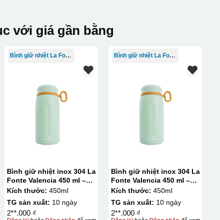
c với giá gần bằng
Bình giữ nhiệt La Fonte
Bình giữ nhiệt La Fonte
Bình giữ nhiệt inox 304 La
Bình giữ nhiệt inox 304 La
Fonte Valencia 450 ml –
Fonte Valencia 450 ml –
012355
012355
Kích thước:
450ml
Kích thước:
450ml
TG sản xuất:
10 ngày
TG sản xuất:
10 ngày
2**.000 ₫
2**.000 ₫