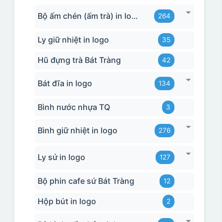
Bộ ấm chén (ấm trà) in logo
264
Ly giữ nhiệt in logo
35
Hũ đựng trà Bát Tràng
42
Bát đĩa in logo
134
Bình nước nhựa TQ
3
Bình giữ nhiệt in logo
276
Ly sứ in logo
127
Bộ phin cafe sứ Bát Tràng
12
Hộp bút in logo
2