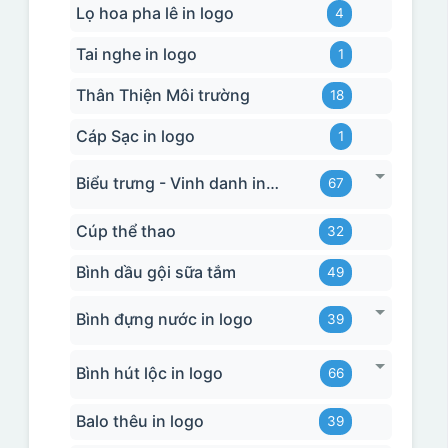
Lọ hoa pha lê in logo
4
Tai nghe in logo
1
Thân Thiện Môi trường
18
Cáp Sạc in logo
1
Biểu trưng - Vinh danh in logo
67
Cúp thể thao
32
Bình dầu gội sữa tắm
49
Bình đựng nước in logo
39
Bình hút lộc in logo
66
Balo thêu in logo
39