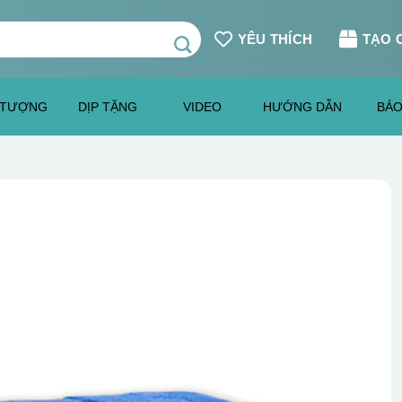
YÊU THÍCH
TẠO 
 TƯỢNG
DỊP TẶNG
VIDEO
HƯỚNG DẪN
BÁO