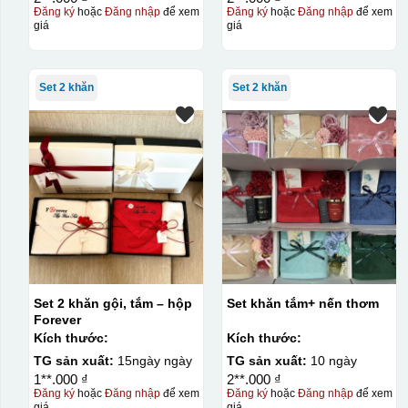
Đăng ký
hoặc
Đăng nhập
để xem
Đăng ký
hoặc
Đăng nhập
để xem
giá
giá
Set 2 khăn
Set 2 khăn
Set 2 khăn gội, tắm – hộp
Set khăn tắm+ nến thơm
Forever
Kích thước:
Kích thước:
TG sản xuất:
15ngày ngày
TG sản xuất:
10 ngày
1**.000 ₫
2**.000 ₫
Đăng ký
hoặc
Đăng nhập
để xem
Đăng ký
hoặc
Đăng nhập
để xem
giá
giá