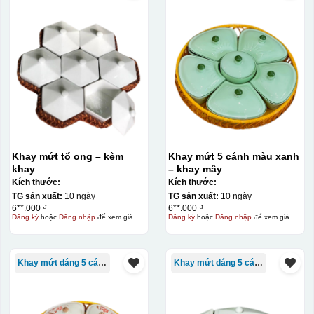
Khay mứt tổ ong – kèm
Khay mứt 5 cánh màu xanh
khay
– khay mây
Kích thước:
Kích thước:
TG sản xuất:
10 ngày
TG sản xuất:
10 ngày
6**.000 ₫
6**.000 ₫
Đăng ký
hoặc
Đăng nhập
để xem giá
Đăng ký
hoặc
Đăng nhập
để xem giá
Kiểu in:
In lưới
In lưới (silk screen printing) trong ngành quà tặng là kỹ
Khay mứt dáng 5 cánh
Khay mứt dáng 5 cánh
thuật in ấn sử dụng một tấm lưới được phủ hóa chất cảm
quang, trong đó hình ảnh cần in được phơi sáng tạo