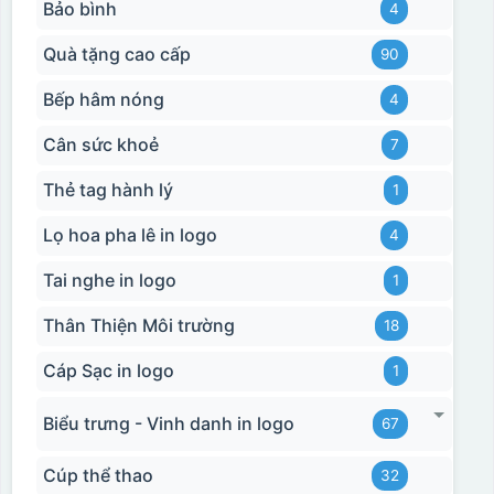
Bảo bình
4
Quà tặng cao cấp
90
Bếp hâm nóng
4
Hộp xi 2 cốc
Cân sức khoẻ
7
Thẻ tag hành lý
1
Lọ hoa pha lê in logo
4
Tai nghe in logo
1
Thân Thiện Môi trường
18
Cáp Sạc in logo
1
Biểu trưng - Vinh danh in logo
67
Cúp thể thao
32