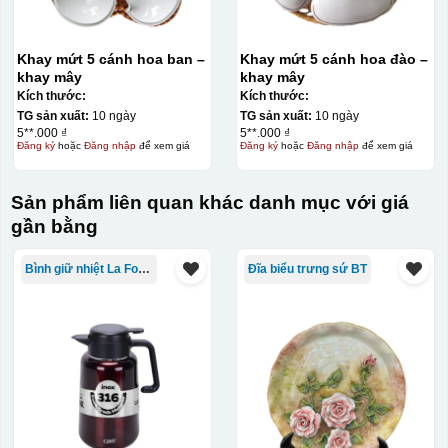
Khay mứt 5 cánh hoa ban –
Khay mứt 5 cánh hoa đào –
khay mây
khay mây
Kích thước:
Kích thước:
TG sản xuất:
10 ngày
TG sản xuất:
10 ngày
5**.000 ₫
5**.000 ₫
Đăng ký
hoặc
Đăng nhập
để xem giá
Đăng ký
hoặc
Đăng nhập
để xem giá
Sản phẩm liên quan khác danh mục với giá
gần bằng
Bình giữ nhiệt La Fonte
Đĩa biểu trưng sứ BT