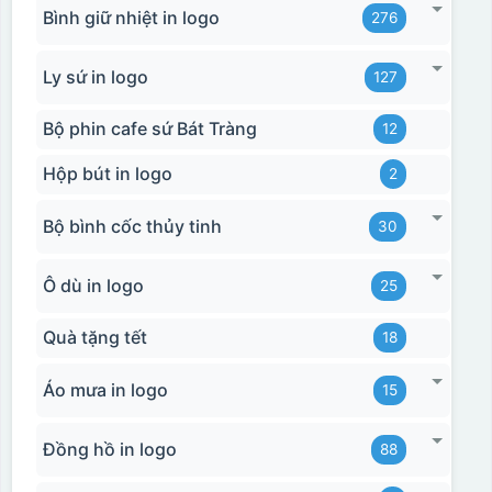
Bình giữ nhiệt in logo
276
Ly sứ in logo
127
Bộ phin cafe sứ Bát Tràng
12
Hộp bút in logo
2
Bộ bình cốc thủy tinh
30
Ô dù in logo
25
Quà tặng tết
18
Áo mưa in logo
15
Đồng hồ in logo
88