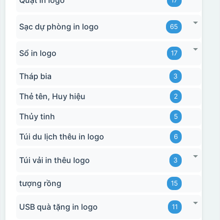
Sạc dự phòng in logo
65
Sổ in logo
17
Tháp bia
3
Thẻ tên, Huy hiệu
2
Thủy tinh
5
Túi du lịch thêu in logo
6
Túi vải in thêu logo
3
tượng rồng
15
USB quà tặng in logo
11