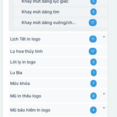
Khay mứt dáng lục giác
5
Khay mứt dáng tim
5
Khay mứt dáng vuông/chữ nhật
17
Lịch Tết in logo
11
Lọ hoa thủy tinh
17
Lót ly in logo
5
Lu Bia
1
Móc khóa
7
Mũ in thêu logo
8
Hộp xi bình giữ nhiệt
Mũ bảo hiểm In logo
4