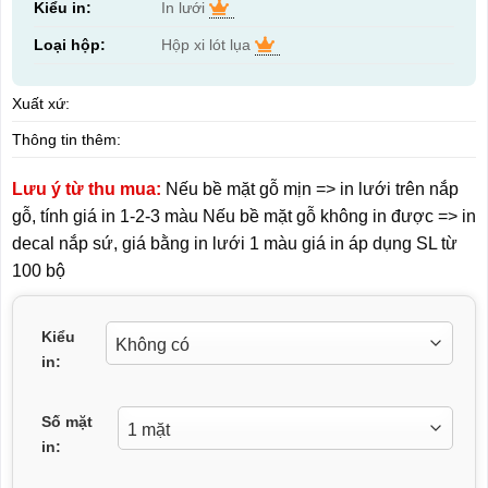
Kiểu in:
In lưới
Loại hộp:
Hộp xi lót lụa
Xuất xứ:
Thông tin thêm:
Lưu ý từ thu mua:
Nếu bề mặt gỗ mịn => in lưới trên nắp
gỗ, tính giá in 1-2-3 màu Nếu bề mặt gỗ không in được => in
decal nắp sứ, giá bằng in lưới 1 màu giá in áp dụng SL từ
100 bộ
Kiểu
in:
Số mặt
in: