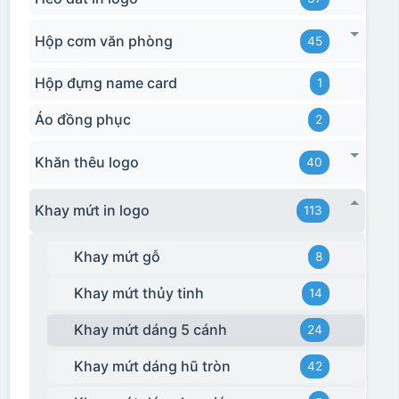
Hộp cơm văn phòng
45
Hộp đựng name card
1
Áo đồng phục
2
Khăn thêu logo
40
Khay mứt in logo
113
Khay mứt gỗ
8
Khay mứt thủy tinh
14
Khay mứt dáng 5 cánh
24
Khay mứt dáng hũ tròn
42