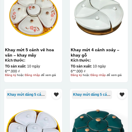
thành khuôn. Mực in được đẩy qua các lỗ nhỏ trên lưới
bằng một thanh gạt (squeegee) để in lên bề mặt sản
phẩm như ly, cốc, bút, móc khóa hay các vật phẩm quà
tặng khác. Kỹ thuật này cho phép in được nhiều màu sắc
khác nhau, độ bền cao, có thể in trên nhiều chất liệu và
phù hợp cho sản xuất số lượng lớn, tuy nhiên đòi hỏi
quy trình chuẩn bị kỹ lưỡng và chi phí setup ban đầu
Khay mứt 5 cánh vẽ hoa
Khay mứt 4 cánh xoáy –
tương đối cao.
văn – khay mây
khay gỗ
Kích thước:
Kích thước:
Kiểu hộp:
TG sản xuất:
10 ngày
TG sản xuất:
10 ngày
6**.000 ₫
6**.000 ₫
Đăng ký
hoặc
Đăng nhập
để xem giá
Đăng ký
hoặc
Đăng nhập
để xem giá
Hộp xi lót lụa
Hộp xi ấm chén
Khay mứt dáng 5 cánh
Khay mứt dáng 5 cánh