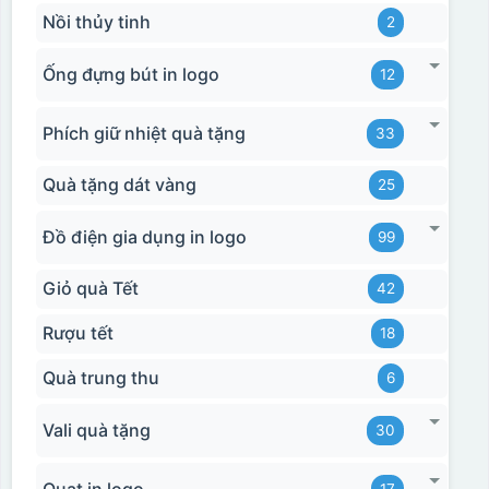
Nồi thủy tinh
2
Ống đựng bút in logo
12
Phích giữ nhiệt quà tặng
33
Quà tặng dát vàng
25
Đồ điện gia dụng in logo
99
Giỏ quà Tết
42
Rượu tết
18
Quà trung thu
6
Vali quà tặng
30
Hộp xi bình hoa
Quạt in logo
17