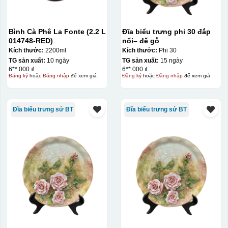
Bình Cà Phê La Fonte (2.2 L
Đĩa biểu trưng phi 30 đắp
014748-RED)
nổi– đế gỗ
Kích thước:
2200ml
Kích thước:
Phi 30
TG sản xuất:
10 ngày
TG sản xuất:
15 ngày
6**.000 ₫
6**.000 ₫
Đăng ký
hoặc
Đăng nhập
để xem giá
Đăng ký
hoặc
Đăng nhập
để xem giá
Đĩa biểu trưng sứ BT
Đĩa biểu trưng sứ BT