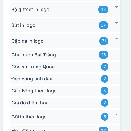
Bộ giftset In logo
43
Bút in logo
37
Cặp da in logo
71
Chai rượu Bát Tràng
28
Cốc sứ Trung Quốc
7
Đèn xông tinh dầu
2
Gấu Bông theu-logo
3
Giá đỡ điện thoại
2
Gối in thêu logo
5
Heo đất in logo
37