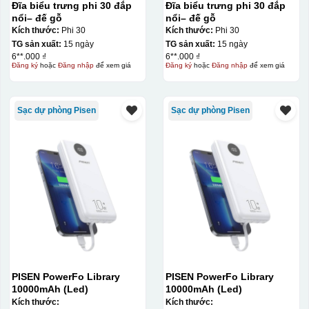
Đĩa biểu trưng phi 30 đắp
Đĩa biểu trưng phi 30 đắp
nổi– đế gỗ
nổi– đế gỗ
Kích thước:
Phi 30
Kích thước:
Phi 30
Hộp xi ly sứ
TG sản xuất:
15 ngày
TG sản xuất:
15 ngày
6**.000 ₫
6**.000 ₫
Đăng ký
hoặc
Đăng nhập
để xem giá
Đăng ký
hoặc
Đăng nhập
để xem giá
Sạc dự phòng Pisen
Sạc dự phòng Pisen
PISEN PowerFo Library
PISEN PowerFo Library
10000mAh (Led)
10000mAh (Led)
Kích thước:
Kích thước: