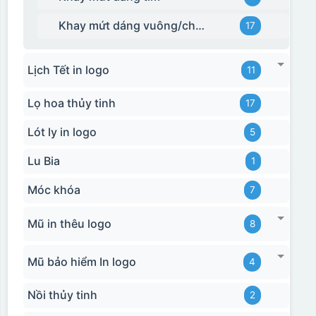
Khay mứt dáng vuông/chữ nhật
17
Hộp xi bình giữ nhiệt
Lịch Tết in logo
11
Lọ hoa thủy tinh
17
Lót ly in logo
5
Lu Bia
1
Móc khóa
7
Mũ in thêu logo
8
Mũ bảo hiểm In logo
4
Nồi thủy tinh
2