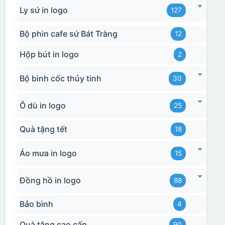
Ly sứ in logo
127
Bộ phin cafe sứ Bát Tràng
12
Hộp bút in logo
2
Bộ bình cốc thủy tinh
30
Ô dù in logo
25
Hộp xi 2 cốc
Quà tặng tết
18
Áo mưa in logo
15
Đồng hồ in logo
88
Bảo bình
4
Quà tặng cao cấp
90