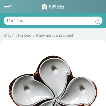
Skip
MENU
to
content
Tìm
kiếm:
Khay mứt in logo
/
Khay mứt dáng 5 cánh