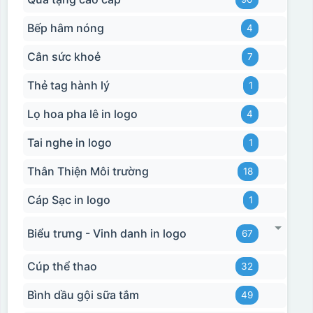
Bếp hâm nóng
4
Cân sức khoẻ
7
Thẻ tag hành lý
1
Lọ hoa pha lê in logo
4
Tai nghe in logo
1
Hộp xi biểu trưng
Thân Thiện Môi trường
18
Cáp Sạc in logo
1
Biểu trưng - Vinh danh in logo
67
Cúp thể thao
32
Bình dầu gội sữa tắm
49