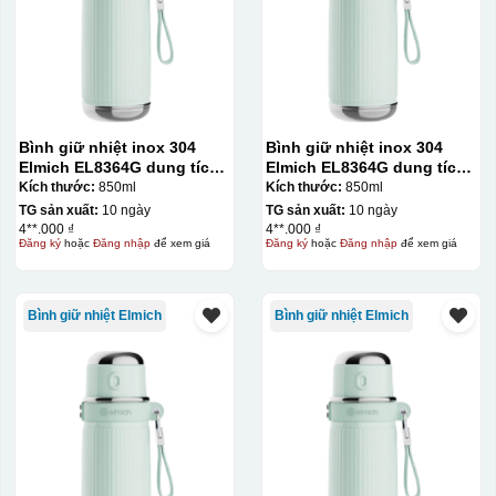
Bình giữ nhiệt inox 304
Bình giữ nhiệt inox 304
Elmich EL8364G dung tích
Elmich EL8364G dung tích
850ml
850ml
Kích thước:
850ml
Kích thước:
850ml
TG sản xuất:
10 ngày
TG sản xuất:
10 ngày
4**.000 ₫
4**.000 ₫
Đăng ký
hoặc
Đăng nhập
để xem giá
Đăng ký
hoặc
Đăng nhập
để xem giá
Bình giữ nhiệt Elmich
Bình giữ nhiệt Elmich