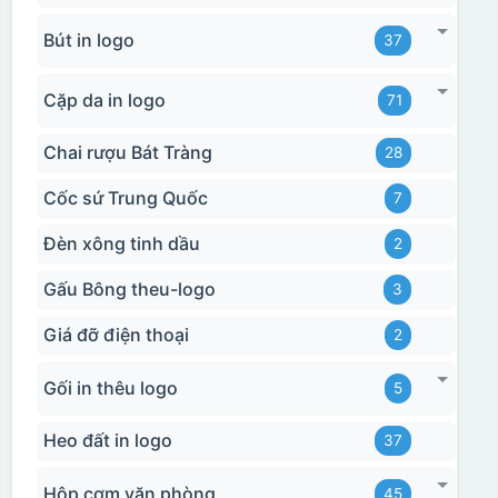
Bút in logo
37
Cặp da in logo
71
Chai rượu Bát Tràng
28
Cốc sứ Trung Quốc
7
Đèn xông tinh dầu
2
Gấu Bông theu-logo
3
Giá đỡ điện thoại
2
Gối in thêu logo
5
Heo đất in logo
37
Hộp cơm văn phòng
45