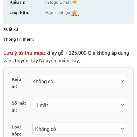
Kiểu in:
In logo 1 mặt
Loại hộp:
Hộp xi lót lụa
Xuất xứ:
Thông tin thêm:
Lưu ý từ thu mua:
khay gỗ + 125.000 Giá không áp dụng
vận chuyển Tây Nguyên, miền Tây, ...
Kiểu
in:
Số mặt
in:
Loại
hộp: