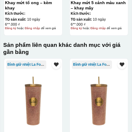
Khay mứt tổ ong – kèm
Khay mứt 5 cánh màu xanh
khay
– khay mây
Kích thước:
Kích thước:
TG sản xuất:
10 ngày
TG sản xuất:
10 ngày
6**.000 ₫
6**.000 ₫
Đăng ký
hoặc
Đăng nhập
để xem giá
Đăng ký
hoặc
Đăng nhập
để xem giá
Sản phẩm liên quan khác danh mục với giá
gần bằng
Bình giữ nhiệt La Fonte
Bình giữ nhiệt La Fonte