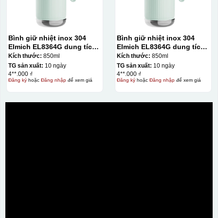
Bình giữ nhiệt inox 304
Bình giữ nhiệt inox 304
Elmich EL8364G dung tích
Elmich EL8364G dung tích
850ml
850ml
Kích thước:
850ml
Kích thước:
850ml
TG sản xuất:
10 ngày
TG sản xuất:
10 ngày
4**.000 ₫
4**.000 ₫
Đăng ký
hoặc
Đăng nhập
để xem giá
Đăng ký
hoặc
Đăng nhập
để xem giá