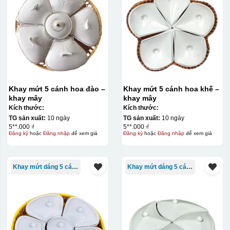
Khay mứt 5 cánh hoa đào –
Khay mứt 5 cánh hoa khế –
khay mây
khay mây
Kích thước:
Kích thước:
TG sản xuất:
10 ngày
TG sản xuất:
10 ngày
5**.000 ₫
5**.000 ₫
Đăng ký
hoặc
Đăng nhập
để xem giá
Đăng ký
hoặc
Đăng nhập
để xem giá
Kiểu in:
In logo 1 mặt
Khay mứt dáng 5 cánh
Khay mứt dáng 5 cánh
Kiểu hộp:
Hộp xi lót lụa
Hộp xi ấm chén