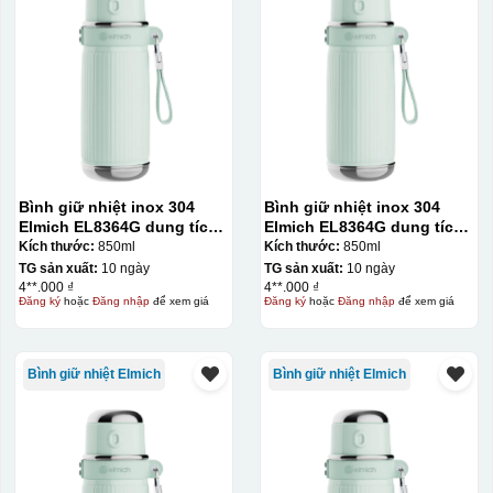
Bình giữ nhiệt inox 304
Bình giữ nhiệt inox 304
Elmich EL8364G dung tích
Elmich EL8364G dung tích
850ml
850ml
Kích thước:
850ml
Kích thước:
850ml
TG sản xuất:
10 ngày
TG sản xuất:
10 ngày
4**.000 ₫
4**.000 ₫
Đăng ký
hoặc
Đăng nhập
để xem giá
Đăng ký
hoặc
Đăng nhập
để xem giá
Bình giữ nhiệt Elmich
Bình giữ nhiệt Elmich