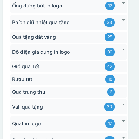
Ống đựng bút in logo
12
Phích giữ nhiệt quà tặng
33
Hộp xi bình hoa
Quà tặng dát vàng
25
Đồ điện gia dụng in logo
99
Giỏ quà Tết
42
Rượu tết
18
Quà trung thu
6
Vali quà tặng
30
Quạt in logo
17