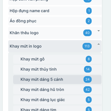
Hộp đựng name card
1
Áo đồng phục
2
Khăn thêu logo
40
Khay mứt in logo
113
Khay mứt gỗ
8
Khay mứt thủy tinh
14
Khay mứt dáng 5 cánh
24
Khay mứt dáng hũ tròn
42
Khay mứt dáng lục giác
5
Khay mứt dáng tim
5