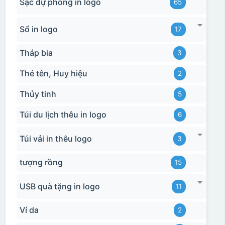
Sạc dự phòng in logo
65
Sổ in logo
17
Tháp bia
3
Thẻ tên, Huy hiệu
2
Thủy tinh
5
Túi du lịch thêu in logo
6
Túi vải in thêu logo
3
tượng rồng
15
USB quà tặng in logo
11
Ví da
2