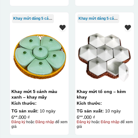
Khay mứt dáng 5 cánh
Khay mứt dáng 5 cánh
Khay mứt 5 cánh màu
Khay mứt tổ ong – kèm
xanh – khay mây
khay
Kích thước:
Kích thước:
TG sản xuất:
10 ngày
TG sản xuất:
10 ngày
6**.000 ₫
6**.000 ₫
Đăng ký
hoặc
Đăng nhập
để xem
Đăng ký
hoặc
Đăng nhập
để xem
giá
giá