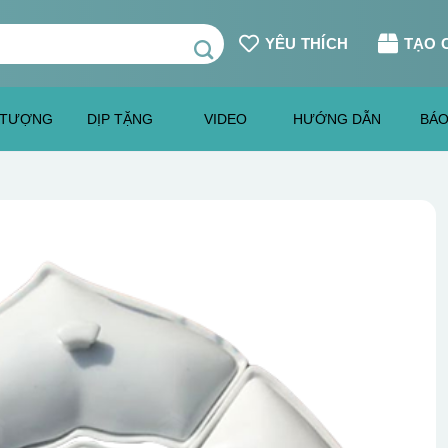
YÊU THÍCH
TẠO 
 TƯỢNG
DỊP TẶNG
VIDEO
HƯỚNG DẪN
BÁO