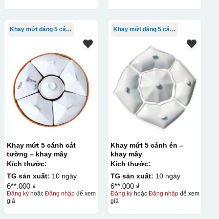
Khay mứt dáng 5 cánh
Khay mứt dáng 5 cánh
Khay mứt 5 cánh cát
Khay mứt 5 cánh én –
tường – khay mây
khay mây
Kích thước:
Kích thước:
TG sản xuất:
10 ngày
TG sản xuất:
10 ngày
6**.000 ₫
6**.000 ₫
Đăng ký
hoặc
Đăng nhập
để xem
Đăng ký
hoặc
Đăng nhập
để xem
giá
giá