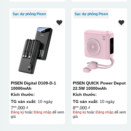
In logo 1 mặt
Sạc dự phòng Pisen
Sạc dự phòng Pisen
Kiểu hộp:
Hộp xi lót lụa
Hộp xi ấm chén
PISEN Digital D109-D-1
PISEN QUICK Power Depot
10000mAh
22.5W 10000mAh
Kích thước:
Kích thước:
TG sản xuất:
10 ngày
TG sản xuất:
10 ngày
7**.000 ₫
8**.000 ₫
Đăng ký
hoặc
Đăng nhập
để xem
Đăng ký
hoặc
Đăng nhập
để xem
giá
giá