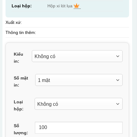
Loại hộp:
Hộp xi lót lụa
Xuất xứ:
Thông tin thêm:
Kiểu
in:
Số mặt
in:
Loại
hộp:
Số
lượng: