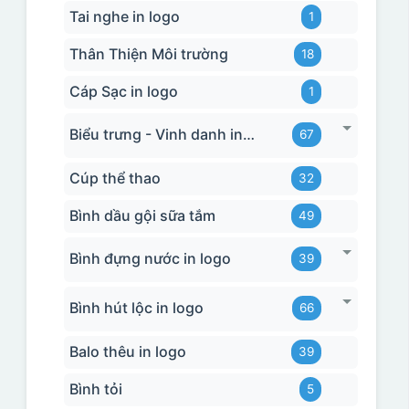
Tai nghe in logo
1
Thân Thiện Môi trường
18
Cáp Sạc in logo
1
Biểu trưng - Vinh danh in logo
67
Cúp thể thao
32
Bình dầu gội sữa tắm
49
Bình đựng nước in logo
39
Bình hút lộc in logo
66
Balo thêu in logo
39
Bình tỏi
5