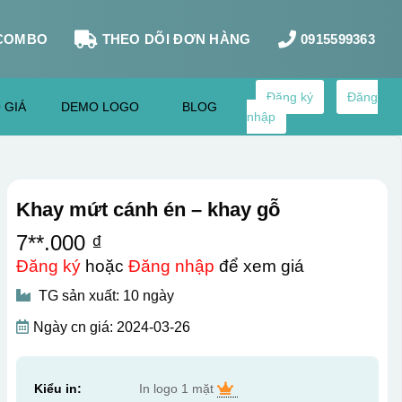
COMBO
THEO DÕI ĐƠN HÀNG
0915599363
Đăng ký
Đăng
 GIÁ
DEMO LOGO
BLOG
nhập
Khay mứt cánh én – khay gỗ
7**.000 ₫
Đăng ký
hoặc
Đăng nhập
để xem giá
TG sản xuất: 10 ngày
Ngày cn giá: 2024-03-26
Kiểu in:
In logo 1 mặt