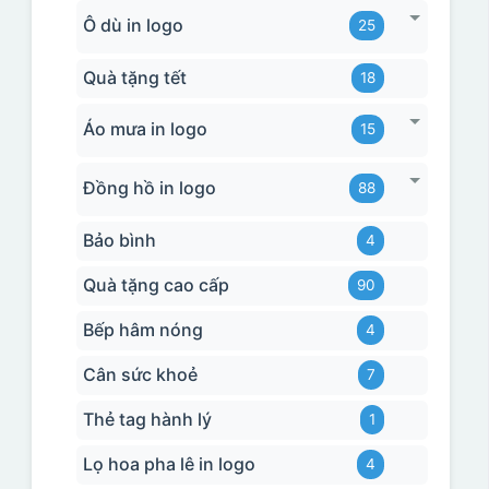
Ô dù in logo
25
Quà tặng tết
18
Áo mưa in logo
15
Đồng hồ in logo
88
Bảo bình
4
Quà tặng cao cấp
90
Bếp hâm nóng
4
Cân sức khoẻ
7
Thẻ tag hành lý
1
Lọ hoa pha lê in logo
4