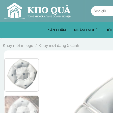
Skip
Tìm
to
kiếm:
content
SẢN PHẨM
NGÀNH NGHỀ
ĐỐI
Khay mứt in logo
/
Khay mứt dáng 5 cánh