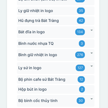
Ly giữ nhiệt in logo
35
Hũ đựng trà Bát Tràng
42
Bát đĩa in logo
134
Bình nước nhựa TQ
3
Bình giữ nhiệt in logo
276
Ly sứ in logo
127
Bộ phin cafe sứ Bát Tràng
12
Hộp bút in logo
2
Bộ bình cốc thủy tinh
30