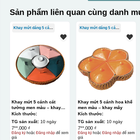
Sản phẩm liên quan cùng danh mụ
Khay mứt dáng 5 cánh
Khay mứt dáng 5 cánh
Khay mứt 5 cánh cát
Khay mứt 5 cánh hoa khế
tường men màu – khay
men màu – khay mây
mây
Kích thước:
Kích thước:
TG sản xuất:
10 ngày
TG sản xuất:
10 ngày
7**.000 ₫
7**.000 ₫
Đăng ký
hoặc
Đăng nhập
để xem
Đăng ký
hoặc
Đăng nhập
để xem
giá
giá