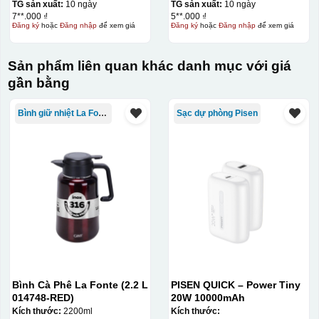
TG sản xuất:
10 ngày
TG sản xuất:
10 ngày
7**.000 ₫
5**.000 ₫
Đăng ký
hoặc
Đăng nhập
để xem giá
Đăng ký
hoặc
Đăng nhập
để xem giá
Sản phẩm liên quan khác danh mục với giá
gần bằng
Bình giữ nhiệt La Fonte
Sạc dự phòng Pisen
Bình Cà Phê La Fonte (2.2 L
PISEN QUICK – Power Tiny
014748-RED)
20W 10000mAh
Kích thước:
2200ml
Kích thước: