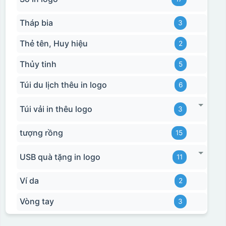
Tháp bia
3
Thẻ tên, Huy hiệu
2
Thủy tinh
5
Túi du lịch thêu in logo
6
Túi vải in thêu logo
3
tượng rồng
15
USB quà tặng in logo
11
Ví da
2
Vòng tay
3