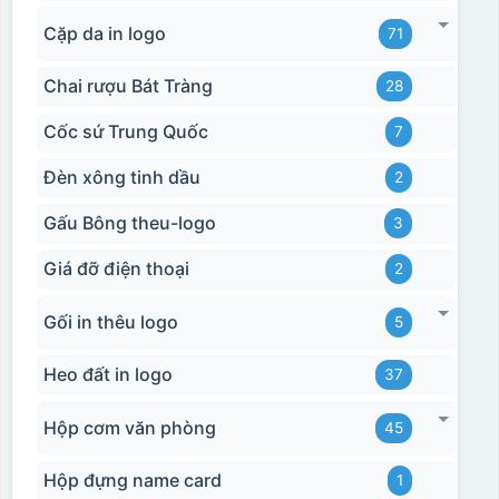
Cặp da in logo
71
Chai rượu Bát Tràng
28
Cốc sứ Trung Quốc
7
Đèn xông tinh dầu
2
Gấu Bông theu-logo
3
Giá đỡ điện thoại
2
Gối in thêu logo
5
Heo đất in logo
37
Hộp cơm văn phòng
45
Hộp đựng name card
1