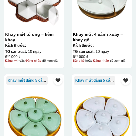
Khay mứt tổ ong – kèm
Khay mứt 4 cánh xoáy –
khay
khay gỗ
Kích thước:
Kích thước:
TG sản xuất:
10 ngày
TG sản xuất:
10 ngày
6**.000 ₫
6**.000 ₫
Đăng ký
hoặc
Đăng nhập
để xem giá
Đăng ký
hoặc
Đăng nhập
để xem giá
Kiểu in:
In logo 1 mặt
Khay mứt dáng 5 cánh
Khay mứt dáng 5 cánh
Kiểu hộp:
Hộp xi lót lụa
Hộp xi ấm chén