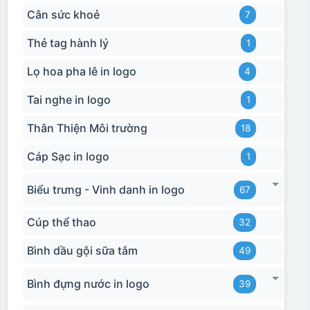
Cân sức khoẻ
7
Thẻ tag hành lý
1
Lọ hoa pha lê in logo
4
Tai nghe in logo
1
Hộp xi biểu trưng
Thân Thiện Môi trường
18
Cáp Sạc in logo
1
Biểu trưng - Vinh danh in logo
67
Cúp thể thao
32
Bình dầu gội sữa tắm
49
Bình đựng nước in logo
39