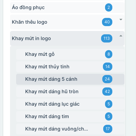
Áo đồng phục
2
Khăn thêu logo
40
Khay mứt in logo
113
Khay mứt gỗ
8
Khay mứt thủy tinh
14
Khay mứt dáng 5 cánh
24
Khay mứt dáng hũ tròn
42
Khay mứt dáng lục giác
5
Khay mứt dáng tim
5
Khay mứt dáng vuông/chữ nhật
17