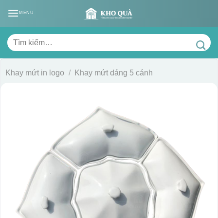
Skip
MENU
to
content
Tìm
kiếm:
Khay mứt in logo
/
Khay mứt dáng 5 cánh