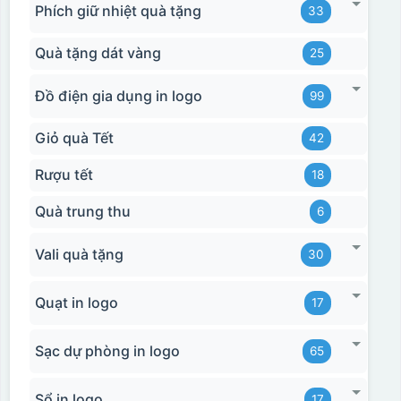
Phích giữ nhiệt quà tặng
33
Hộp xi bình hoa
Quà tặng dát vàng
25
Đồ điện gia dụng in logo
99
Giỏ quà Tết
42
Rượu tết
18
Quà trung thu
6
Vali quà tặng
30
Quạt in logo
17
Sạc dự phòng in logo
65
Sổ in logo
17