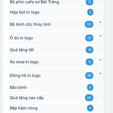
Bộ phin cafe sứ Bát Tràng
12
Hộp bút in logo
2
Bộ bình cốc thủy tinh
30
Ô dù in logo
25
Hộp xi 2 cốc
Quà tặng tết
18
Áo mưa in logo
15
Đồng hồ in logo
88
Bảo bình
4
Quà tặng cao cấp
90
Bếp hâm nóng
4