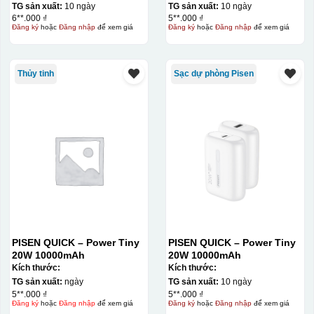
TG sản xuất:
10 ngày
TG sản xuất:
10 ngày
6**.000 ₫
5**.000 ₫
Đăng ký
hoặc
Đăng nhập
để xem giá
Đăng ký
hoặc
Đăng nhập
để xem giá
Thủy tinh
Sạc dự phòng Pisen
Hộp xi ly sứ
PISEN QUICK – Power Tiny
PISEN QUICK – Power Tiny
20W 10000mAh
20W 10000mAh
Kích thước:
Kích thước:
TG sản xuất:
ngày
TG sản xuất:
10 ngày
5**.000 ₫
5**.000 ₫
Đăng ký
hoặc
Đăng nhập
để xem giá
Đăng ký
hoặc
Đăng nhập
để xem giá