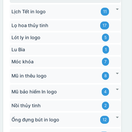
Hộp xi bình giữ nhiệt
Lịch Tết in logo
11
Lọ hoa thủy tinh
17
Lót ly in logo
5
Lu Bia
1
Móc khóa
7
Mũ in thêu logo
8
Mũ bảo hiểm In logo
4
Nồi thủy tinh
2
Ống đựng bút in logo
12