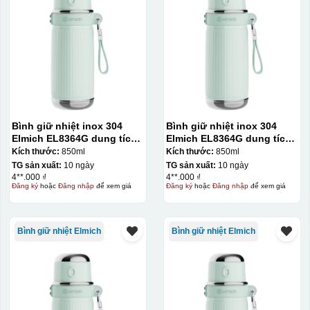
Bình giữ nhiệt inox 304
Bình giữ nhiệt inox 304
Elmich EL8364G dung tích
Elmich EL8364G dung tích
850ml
850ml
Kích thước:
850ml
Kích thước:
850ml
TG sản xuất:
10 ngày
TG sản xuất:
10 ngày
4**.000 ₫
4**.000 ₫
Đăng ký
hoặc
Đăng nhập
để xem giá
Đăng ký
hoặc
Đăng nhập
để xem giá
Bình giữ nhiệt Elmich
Bình giữ nhiệt Elmich