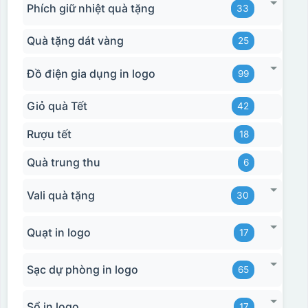
Phích giữ nhiệt quà tặng
33
Hộp xi bình hoa
Quà tặng dát vàng
25
Đồ điện gia dụng in logo
99
Giỏ quà Tết
42
Rượu tết
18
Quà trung thu
6
Vali quà tặng
30
Quạt in logo
17
Sạc dự phòng in logo
65
Sổ in logo
17