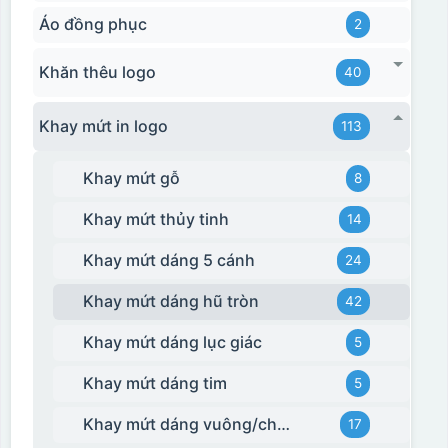
Áo đồng phục
2
Khăn thêu logo
40
Khay mứt in logo
113
Khay mứt gỗ
8
Khay mứt thủy tinh
14
Khay mứt dáng 5 cánh
24
Khay mứt dáng hũ tròn
42
Khay mứt dáng lục giác
5
Khay mứt dáng tim
5
Khay mứt dáng vuông/chữ nhật
17