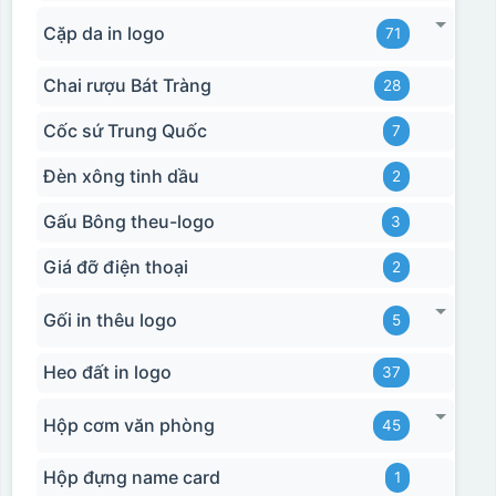
Cặp da in logo
71
Chai rượu Bát Tràng
28
Cốc sứ Trung Quốc
7
Đèn xông tinh dầu
2
Gấu Bông theu-logo
3
Giá đỡ điện thoại
2
Gối in thêu logo
5
Heo đất in logo
37
Hộp cơm văn phòng
45
Hộp đựng name card
1