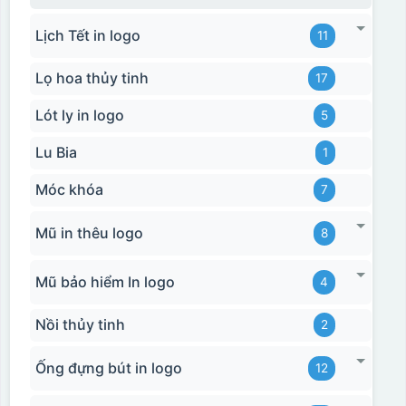
Hộp xi bình giữ nhiệt
Lịch Tết in logo
11
Lọ hoa thủy tinh
17
Lót ly in logo
5
Lu Bia
1
Móc khóa
7
Mũ in thêu logo
8
Mũ bảo hiểm In logo
4
Nồi thủy tinh
2
Ống đựng bút in logo
12