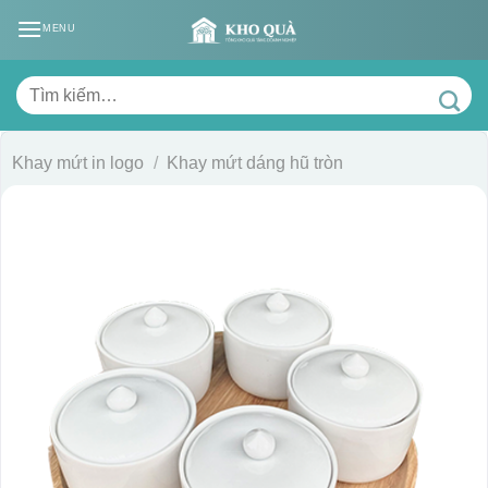
Skip
MENU
to
content
Tìm
kiếm:
Khay mứt in logo
/
Khay mứt dáng hũ tròn