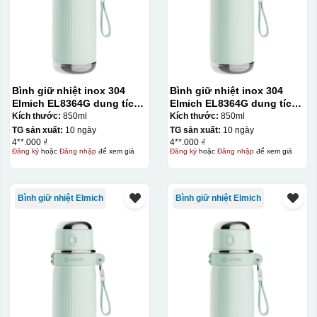
Bình giữ nhiệt inox 304
Bình giữ nhiệt inox 304
Elmich EL8364G dung tích
Elmich EL8364G dung tích
850ml
850ml
Kích thước:
850ml
Kích thước:
850ml
TG sản xuất:
10 ngày
TG sản xuất:
10 ngày
4**.000 ₫
4**.000 ₫
Đăng ký
hoặc
Đăng nhập
để xem giá
Đăng ký
hoặc
Đăng nhập
để xem giá
Bình giữ nhiệt Elmich
Bình giữ nhiệt Elmich