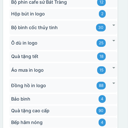
Bộ phin cafe sứ Bát Tràng
12
Hộp bút in logo
2
Bộ bình cốc thủy tinh
30
Ô dù in logo
25
Hộp xi 2 cốc
Quà tặng tết
18
Áo mưa in logo
15
Đồng hồ in logo
88
Bảo bình
4
Quà tặng cao cấp
90
Bếp hâm nóng
4