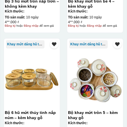
Bộ 3 hũ mứt tròn nắp trơn –
Bộ khay mứt tròn bé 4 –
không kèm khay
kèm khay gỗ
Kích thước:
Kích thước:
TG sản xuất:
10 ngày
TG sản xuất:
10 ngày
4**.000 ₫
4**.000 ₫
Đăng ký
hoặc
Đăng nhập
để xem giá
Đăng ký
hoặc
Đăng nhập
để xem giá
Khay mứt dáng hũ tròn
Khay mứt dáng hũ tròn
Bộ 6 hũ mứt thủy tinh nắp
Bộ khay mứt tròn 5 – kèm
núm – kèm khay gỗ
khay gỗ
Kích thước:
Kích thước: