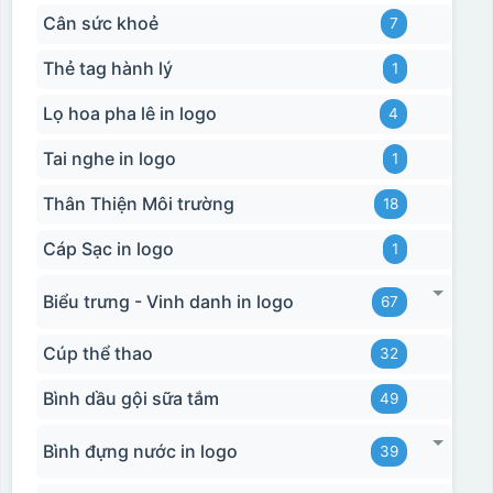
Cân sức khoẻ
7
Thẻ tag hành lý
1
Lọ hoa pha lê in logo
4
Tai nghe in logo
1
Hộp xi biểu trưng
Thân Thiện Môi trường
18
Cáp Sạc in logo
1
Biểu trưng - Vinh danh in logo
67
Cúp thể thao
32
Bình dầu gội sữa tắm
49
Bình đựng nước in logo
39