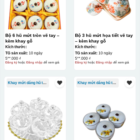
Bộ 6 hũ mứt tròn vẽ tay –
Bộ 3 hũ mứt họa tiết vẽ tay
kèm khay gỗ
– kèm khay gỗ
Kích thước:
Kích thước:
TG sản xuất:
10 ngày
TG sản xuất:
10 ngày
5**.000 ₫
5**.000 ₫
Đăng ký
hoặc
Đăng nhập
để xem giá
Đăng ký
hoặc
Đăng nhập
để xem giá
Kiểu in:
In logo 1 mặt
Khay mứt dáng hũ tròn
Khay mứt dáng hũ tròn
Kiểu hộp:
Hộp xi lót lụa
Hộp xi ấm chén