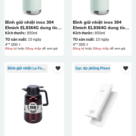
Bình giữ nhiệt inox 304
Bình giữ nhiệt inox 304
Elmich EL8364G dung tích
Elmich EL8364G dung tích
850ml
850ml
Kích thước:
850ml
Kích thước:
850ml
TG sản xuất:
10 ngày
TG sản xuất:
10 ngày
4**.000 ₫
4**.000 ₫
Đăng ký
hoặc
Đăng nhập
để xem giá
Đăng ký
hoặc
Đăng nhập
để xem giá
Bình giữ nhiệt La Fonte
Sạc dự phòng Pisen