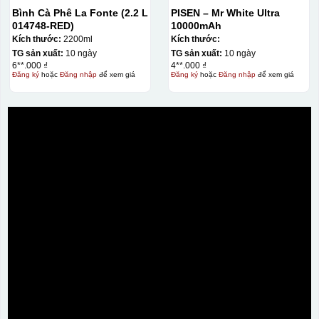
Bình Cà Phê La Fonte (2.2 L
PISEN – Mr White Ultra
014748-RED)
10000mAh
Kích thước:
2200ml
Kích thước:
TG sản xuất:
10 ngày
TG sản xuất:
10 ngày
6**.000 ₫
4**.000 ₫
Đăng ký
hoặc
Đăng nhập
để xem giá
Đăng ký
hoặc
Đăng nhập
để xem giá