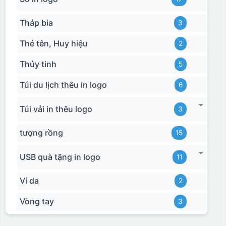
Tháp bia
3
Thẻ tên, Huy hiệu
2
Thủy tinh
5
Túi du lịch thêu in logo
6
Túi vải in thêu logo
3
tượng rồng
15
USB quà tặng in logo
11
Ví da
2
Vòng tay
3