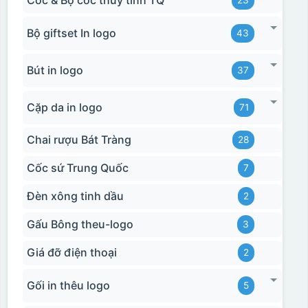
Cốc & Bộ cốc thủy tinh TQ
23
Bộ giftset In logo
43
Bút in logo
37
Cặp da in logo
71
Chai rượu Bát Tràng
28
Hộp xi 2 cốc
Cốc sứ Trung Quốc
7
Đèn xông tinh dầu
2
Gấu Bông theu-logo
3
Giá đỡ điện thoại
2
Gối in thêu logo
5