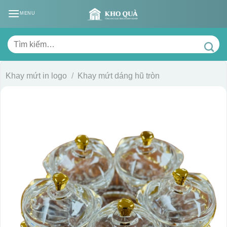
Skip
MENU
to
content
Tìm
kiếm:
Khay mứt in logo
/
Khay mứt dáng hũ tròn