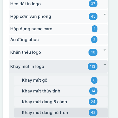
Heo đất in logo
37
Hộp cơm văn phòng
45
Hộp đựng name card
1
Áo đồng phục
2
Khăn thêu logo
40
Hộp xi biểu trưng
Khay mứt in logo
113
Khay mứt gỗ
8
Khay mứt thủy tinh
14
Khay mứt dáng 5 cánh
24
Khay mứt dáng hũ tròn
42