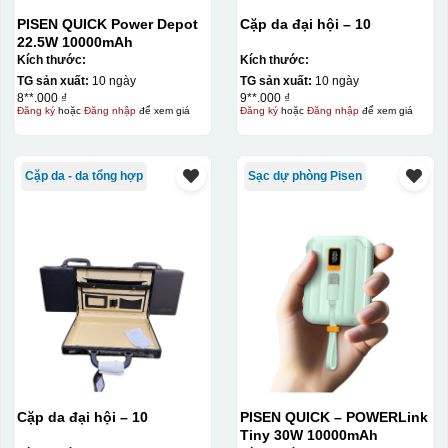
PISEN QUICK Power Depot
Cặp da đại hội – 10
22.5W 10000mAh
Kích thước:
Kích thước:
TG sản xuất:
10 ngày
TG sản xuất:
10 ngày
8**.000 ₫
9**.000 ₫
Đăng ký
hoặc
Đăng nhập
để xem giá
Đăng ký
hoặc
Đăng nhập
để xem giá
Cặp da - da tổng hợp
Sạc dự phòng Pisen
Cặp da đại hội – 10
PISEN QUICK – POWERLink
Tiny 30W 10000mAh