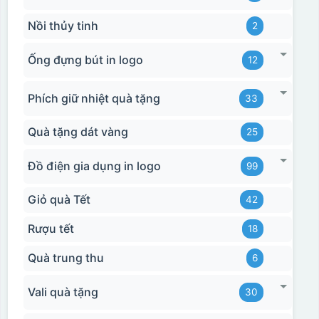
Nồi thủy tinh
2
Ống đựng bút in logo
12
Phích giữ nhiệt quà tặng
33
Quà tặng dát vàng
25
Đồ điện gia dụng in logo
99
Giỏ quà Tết
42
Rượu tết
18
Quà trung thu
6
Vali quà tặng
30