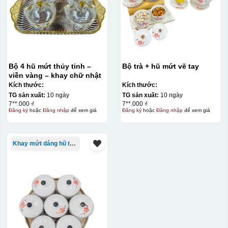
Bộ 4 hũ mứt thủy tinh –
Bộ trà + hũ mứt vẽ tay
viền vàng – khay chữ nhật
Kích thước:
Kích thước:
TG sản xuất:
10 ngày
TG sản xuất:
10 ngày
7**.000 ₫
7**.000 ₫
Đăng ký
hoặc
Đăng nhập
để xem giá
Đăng ký
hoặc
Đăng nhập
để xem giá
Khay mứt dáng hũ tròn
Kiểu in: