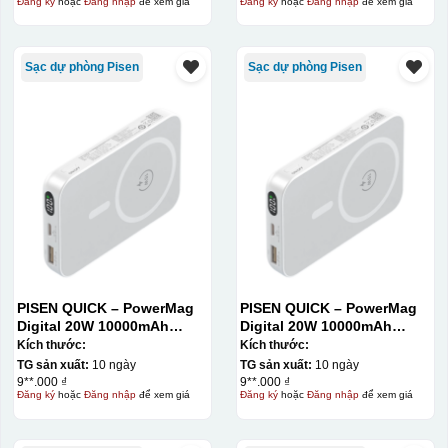
Đăng ký
hoặc
Đăng nhập
để xem giá
Đăng ký
hoặc
Đăng nhập
để xem giá
Sạc dự phòng Pisen
Sạc dự phòng Pisen
Hộp xi ly sứ
PISEN QUICK – PowerMag
PISEN QUICK – PowerMag
Digital 20W 10000mAh
Digital 20W 10000mAh
Power bank. White: 200pcs;
Power bank. White: 200pcs;
Kích thước:
Kích thước:
Blue: 200pcs
Blue: 200pcs
TG sản xuất:
10 ngày
TG sản xuất:
10 ngày
9**.000 ₫
9**.000 ₫
Đăng ký
hoặc
Đăng nhập
để xem giá
Đăng ký
hoặc
Đăng nhập
để xem giá