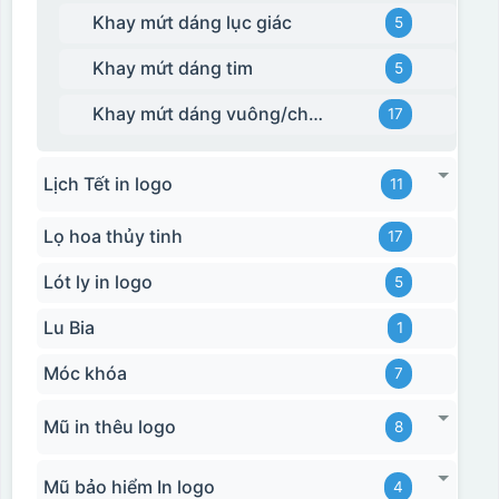
Khay mứt dáng lục giác
5
Khay mứt dáng tim
5
Khay mứt dáng vuông/chữ nhật
17
Lịch Tết in logo
11
Lọ hoa thủy tinh
17
Lót ly in logo
5
Lu Bia
1
Móc khóa
7
Mũ in thêu logo
8
Mũ bảo hiểm In logo
4