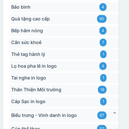
Bảo bình
4
Quà tặng cao cấp
90
Bếp hâm nóng
4
Cân sức khoẻ
7
Thẻ tag hành lý
1
Lọ hoa pha lê in logo
4
Tai nghe in logo
1
Thân Thiện Môi trường
18
Cáp Sạc in logo
1
Biểu trưng - Vinh danh in logo
67
Cúp thể thao
32