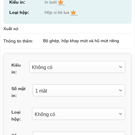
Kiểu in:
In lưới
Loại hộp:
Hộp xi lót lụa
Xuất xứ:
Bộ ghép, hộp khay mứt và hũ mứt riêng
Thông tin thêm:
Kiểu
in:
Số mặt
in:
Loại
hộp: