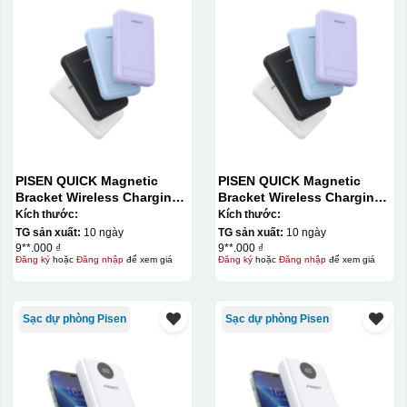
PISEN QUICK Magnetic
PISEN QUICK Magnetic
Bracket Wireless Charging
Bracket Wireless Charging
Power Bank PD296C-1
Power Bank PD296C-1
Kích thước:
Kích thước:
10000 (20W) (LS-
10000 (20W) (LS-
TG sản xuất:
10 ngày
TG sản xuất:
10 ngày
DY240/Purple) Carton – CN
DY240/Purple) Carton – CN
9**.000 ₫
9**.000 ₫
Đăng ký
hoặc
Đăng nhập
để xem giá
Đăng ký
hoặc
Đăng nhập
để xem giá
Sạc dự phòng Pisen
Sạc dự phòng Pisen