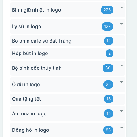
Bình giữ nhiệt in logo
276
Ly sứ in logo
127
Bộ phin cafe sứ Bát Tràng
12
Hộp bút in logo
2
Bộ bình cốc thủy tinh
30
Ô dù in logo
25
Quà tặng tết
18
Áo mưa in logo
15
Đồng hồ in logo
88