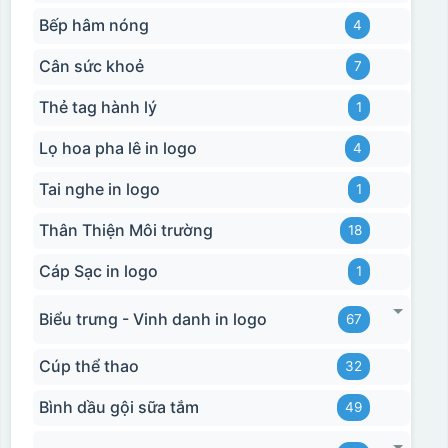
Bếp hâm nóng
4
Hộp xi 2 cốc
Cân sức khoẻ
7
Thẻ tag hành lý
1
Lọ hoa pha lê in logo
4
Tai nghe in logo
1
Thân Thiện Môi trường
18
Cáp Sạc in logo
1
Biểu trưng - Vinh danh in logo
67
Cúp thể thao
32
Bình dầu gội sữa tắm
49