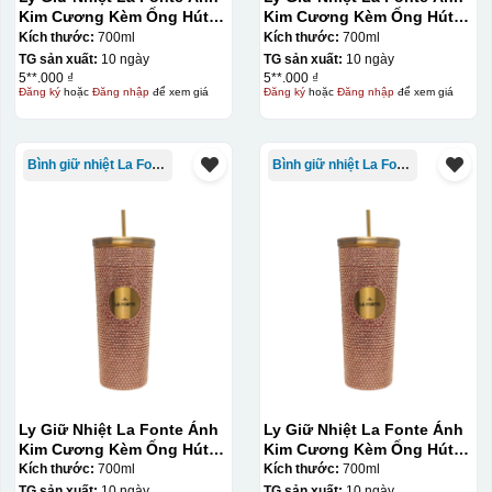
Kim Cương Kèm Ống Hút-
Kim Cương Kèm Ống Hút-
700 ml-014687-GOL
700 ml-014687-GOL
Kích thước:
700ml
Kích thước:
700ml
TG sản xuất:
10 ngày
TG sản xuất:
10 ngày
5**.000 ₫
5**.000 ₫
Đăng ký
hoặc
Đăng nhập
để xem giá
Đăng ký
hoặc
Đăng nhập
để xem giá
Bình giữ nhiệt La Fonte
Bình giữ nhiệt La Fonte
Ly Giữ Nhiệt La Fonte Ánh
Ly Giữ Nhiệt La Fonte Ánh
Kim Cương Kèm Ống Hút-
Kim Cương Kèm Ống Hút-
700 ml-014687-GOL
700 ml-014687-GOL
Kích thước:
700ml
Kích thước:
700ml
Hộp xi ly sứ
TG sản xuất:
10 ngày
TG sản xuất:
10 ngày