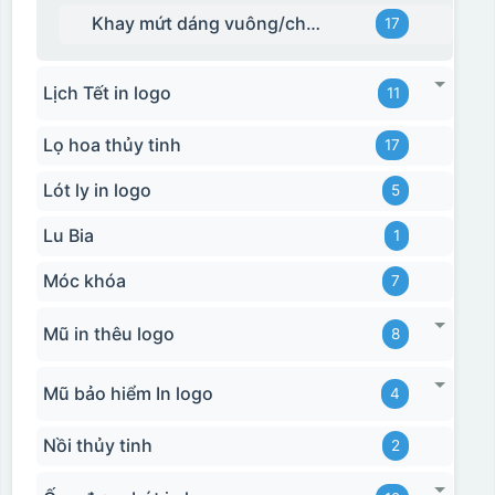
Khay mứt dáng vuông/chữ nhật
17
Lịch Tết in logo
11
Lọ hoa thủy tinh
17
Lót ly in logo
5
Lu Bia
1
Móc khóa
7
Mũ in thêu logo
8
Hộp xi bình giữ nhiệt
Mũ bảo hiểm In logo
4
Nồi thủy tinh
2