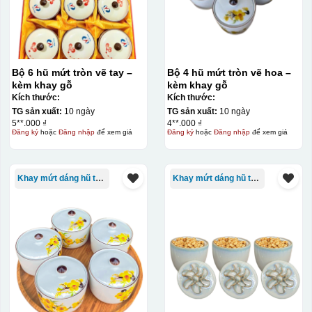
tặng khác. Kỹ thuật này cho phép in được nhiều màu sắc
khác nhau, độ bền cao, có thể in trên nhiều chất liệu và
phù hợp cho sản xuất số lượng lớn, tuy nhiên đòi hỏi
quy trình chuẩn bị kỹ lưỡng và chi phí setup ban đầu
Bộ 6 hũ mứt tròn vẽ tay –
Bộ 4 hũ mứt tròn vẽ hoa –
tương đối cao.
kèm khay gỗ
kèm khay gỗ
Kích thước:
Kích thước:
Kiểu hộp:
TG sản xuất:
10 ngày
TG sản xuất:
10 ngày
5**.000 ₫
4**.000 ₫
Đăng ký
hoặc
Đăng nhập
để xem giá
Đăng ký
hoặc
Đăng nhập
để xem giá
Hộp xi lót lụa
Hộp xi ấm chén
Khay mứt dáng hũ tròn
Khay mứt dáng hũ tròn