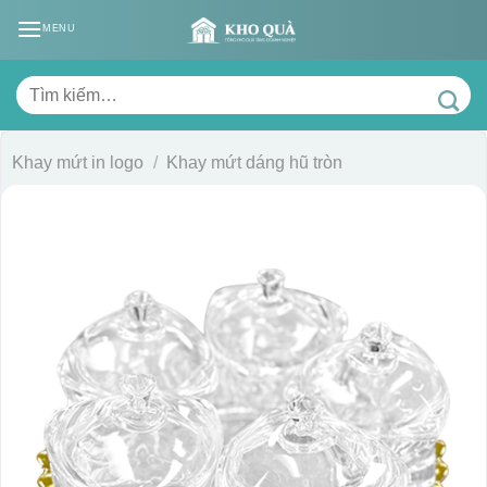
Skip
MENU
to
content
Tìm
kiếm:
Khay mứt in logo
/
Khay mứt dáng hũ tròn