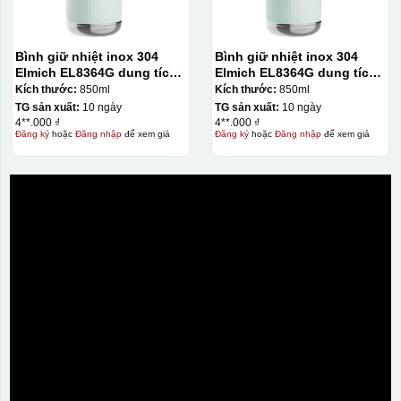
Bình giữ nhiệt inox 304
Bình giữ nhiệt inox 304
Elmich EL8364G dung tích
Elmich EL8364G dung tích
850ml
850ml
Kích thước:
850ml
Kích thước:
850ml
TG sản xuất:
10 ngày
TG sản xuất:
10 ngày
4**.000 ₫
4**.000 ₫
Đăng ký
hoặc
Đăng nhập
để xem giá
Đăng ký
hoặc
Đăng nhập
để xem giá