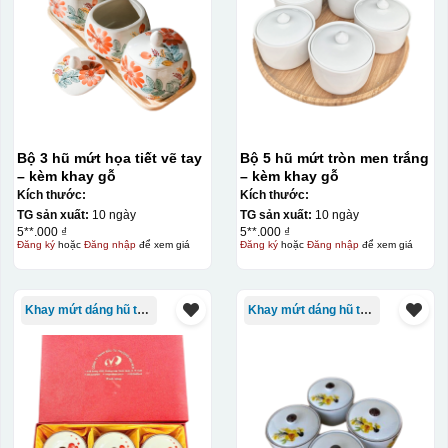
Bộ 3 hũ mứt họa tiết vẽ tay
Bộ 5 hũ mứt tròn men trắng
– kèm khay gỗ
– kèm khay gỗ
Kích thước:
Kích thước:
TG sản xuất:
10 ngày
TG sản xuất:
10 ngày
5**.000 ₫
5**.000 ₫
Đăng ký
hoặc
Đăng nhập
để xem giá
Đăng ký
hoặc
Đăng nhập
để xem giá
Kiểu in:
In lưới
In lưới (silk screen printing) trong ngành quà tặng là kỹ
Khay mứt dáng hũ tròn
Khay mứt dáng hũ tròn
thuật in ấn sử dụng một tấm lưới được phủ hóa chất cảm
quang, trong đó hình ảnh cần in được phơi sáng tạo
thành khuôn. Mực in được đẩy qua các lỗ nhỏ trên lưới
bằng một thanh gạt (squeegee) để in lên bề mặt sản
phẩm như ly, cốc, bút, móc khóa hay các vật phẩm quà