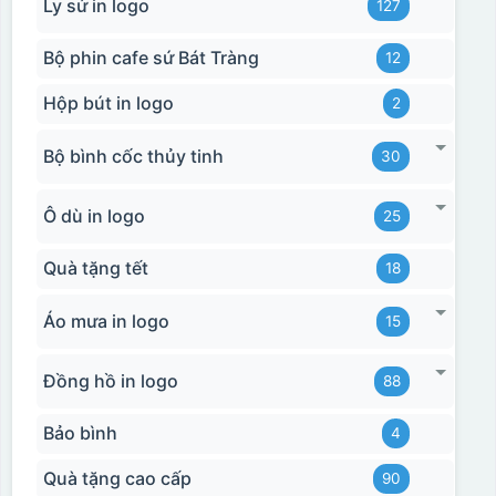
Ly sứ in logo
127
Bộ phin cafe sứ Bát Tràng
12
Hộp bút in logo
2
Bộ bình cốc thủy tinh
30
Ô dù in logo
25
Quà tặng tết
18
Áo mưa in logo
15
Đồng hồ in logo
88
Bảo bình
4
Quà tặng cao cấp
90