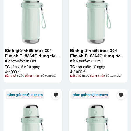
Bình giữ nhiệt inox 304
Bình giữ nhiệt inox 304
Elmich EL8364G dung tích
Elmich EL8364G dung tích
850ml
850ml
Kích thước:
850ml
Kích thước:
850ml
TG sản xuất:
10 ngày
TG sản xuất:
10 ngày
4**.000 ₫
4**.000 ₫
Đăng ký
hoặc
Đăng nhập
để xem giá
Đăng ký
hoặc
Đăng nhập
để xem giá
Bình giữ nhiệt Elmich
Bình giữ nhiệt Elmich