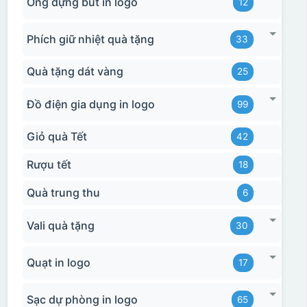
Ống đựng bút in logo
12
Phích giữ nhiệt quà tặng
33
Quà tặng dát vàng
25
Đồ điện gia dụng in logo
99
Giỏ quà Tết
42
Rượu tết
18
Quà trung thu
6
Vali quà tặng
30
Hộp xi bình hoa
Quạt in logo
17
Sạc dự phòng in logo
65