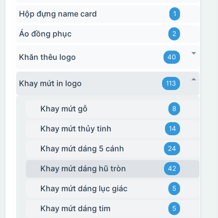
Hộp đựng name card
1
Áo đồng phục
2
Khăn thêu logo
40
Khay mứt in logo
113
Khay mứt gỗ
8
Khay mứt thủy tinh
14
Khay mứt dáng 5 cánh
24
Khay mứt dáng hũ tròn
42
Khay mứt dáng lục giác
5
Khay mứt dáng tim
5