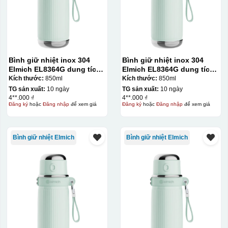
Bình giữ nhiệt inox 304
Bình giữ nhiệt inox 304
Elmich EL8364G dung tích
Elmich EL8364G dung tích
850ml
850ml
Kích thước:
850ml
Kích thước:
850ml
TG sản xuất:
10 ngày
TG sản xuất:
10 ngày
4**.000 ₫
4**.000 ₫
Đăng ký
hoặc
Đăng nhập
để xem giá
Đăng ký
hoặc
Đăng nhập
để xem giá
Bình giữ nhiệt Elmich
Bình giữ nhiệt Elmich