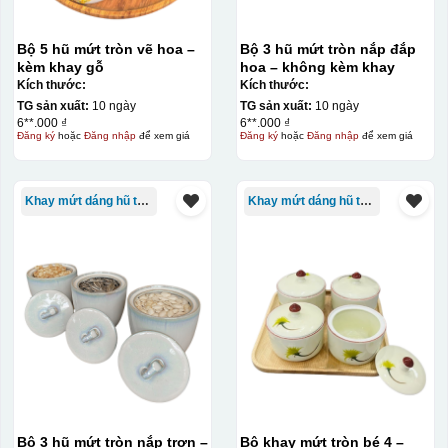
Bộ 5 hũ mứt tròn vẽ hoa –
Bộ 3 hũ mứt tròn nắp đắp
kèm khay gỗ
hoa – không kèm khay
Kích thước:
Kích thước:
TG sản xuất:
10 ngày
TG sản xuất:
10 ngày
6**.000 ₫
6**.000 ₫
Đăng ký
hoặc
Đăng nhập
để xem giá
Đăng ký
hoặc
Đăng nhập
để xem giá
Khay mứt dáng hũ tròn
Khay mứt dáng hũ tròn
Bộ 3 hũ mứt tròn nắp trơn –
Bộ khay mứt tròn bé 4 –