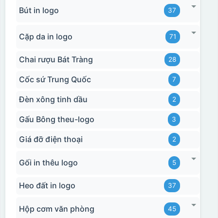
Bút in logo
37
Cặp da in logo
71
Chai rượu Bát Tràng
28
Cốc sứ Trung Quốc
7
Đèn xông tinh dầu
2
Gấu Bông theu-logo
3
Giá đỡ điện thoại
2
Gối in thêu logo
5
Heo đất in logo
37
Hộp cơm văn phòng
45