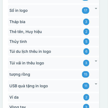
Sổ in logo
17
Tháp bia
3
Thẻ tên, Huy hiệu
2
Thủy tinh
5
Túi du lịch thêu in logo
6
Túi vải in thêu logo
3
tượng rồng
15
USB quà tặng in logo
11
Ví da
2
Vòng tay
3