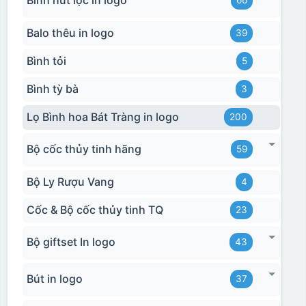
Bình hút lộc in logo
66
Balo thêu in logo
39
Bình tỏi
5
Bình tỳ bà
3
Lọ Bình hoa Bát Tràng in logo
200
Bộ cốc thủy tinh hãng
59
Bộ Ly Rượu Vang
4
Cốc & Bộ cốc thủy tinh TQ
23
Bộ giftset In logo
43
Bút in logo
37