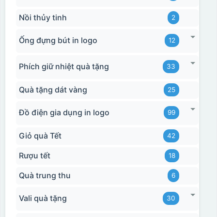
Nồi thủy tinh
2
Ống đựng bút in logo
12
Phích giữ nhiệt quà tặng
33
Quà tặng dát vàng
25
Đồ điện gia dụng in logo
99
Giỏ quà Tết
42
Rượu tết
18
Quà trung thu
6
Vali quà tặng
30