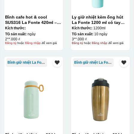
Bình cafe hot & cool
Ly giữ nhiệt kèm ống hút
SUS316 La Fonte 420ml –
La Fonte 1200 ml có tay
012775
cầm – 012317
Kích thước:
Kích thước:
1200ml
TG sản xuất:
ngày
TG sản xuất:
10 ngày
2**.000 ₫
3**.000 ₫
Đăng ký
hoặc
Đăng nhập
để xem giá
Đăng ký
hoặc
Đăng nhập
để xem giá
Bình giữ nhiệt La Fonte
Bình giữ nhiệt La Fonte