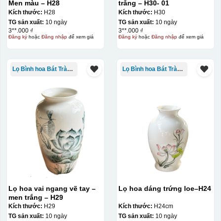
Men màu – H28
trắng – H30- 01
Kích thước:
H28
Kích thước:
H30
Bước 2: Dán decal lên gốm sứ
Để dán decal lên gốm
TG sản xuất:
10 ngày
TG sản xuất:
10 ngày
3**.000 ₫
3**.000 ₫
sứ, thợ sẽ cắt thủ công các miếng logo ra, sau đó thấp
Đăng ký
hoặc
Đăng nhập
để xem giá
Đăng ký
hoặc
Đăng nhập
để xem giá
nước và trượt nhẹ lên gốm sứ để tem decal dính tạm lên
đó bằng nước. Người thợ sẽ căn chỉnh bằng mắt thường
cho vị trí logo cân đối phù hợp, sau đó dùng miếng nhựa
Lọ Bình hoa Bát Tràng in logo
Lọ Bình hoa Bát Tràng in logo
gạt hết nước phía dưới ra
Lọ hoa vai ngang vẽ tay –
Lọ hoa dáng trứng loe–H24
men trắng – H29
Kích thước:
H29
Kích thước:
H24cm
TG sản xuất:
10 ngày
TG sản xuất:
10 ngày