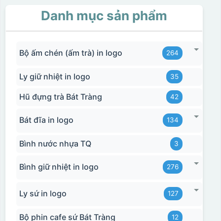
Danh mục sản phẩm
Hộp xi ly sứ
Bộ ấm chén (ấm trà) in logo
264
Ly giữ nhiệt in logo
35
Hũ đựng trà Bát Tràng
42
Bát đĩa in logo
134
Bình nước nhựa TQ
3
Bình giữ nhiệt in logo
276
Ly sứ in logo
127
Bộ phin cafe sứ Bát Tràng
12