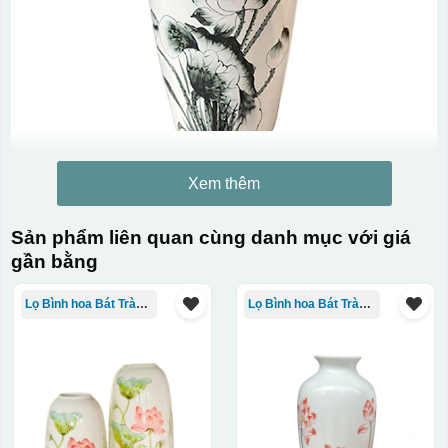
Xem thêm
Kiểu in:
Sản phẩm liên quan cùng danh mục với giá
In Decal
gần bằng
IN Decal lên GỐM SỨ
Lọ Bình hoa Bát Tràng in logo
Lọ Bình hoa Bát Tràng in logo
Bước 1: Tạo khuôn in để tạo ra Decal Bước 2: Dán
decal lên gốm sứ Bước 3: Cho vào lò nung ở nhiệt độ
700-800 độ C
Bước 1: Tạo ra DECAL
Để tạo ra decal
trước khi dán nó lên gốm sứ, xưởng in sẽ in lên 1 loại
giấy đặc biệt, và kích thước logo được căn chỉnh theo
sản phẩm, để khi dán không bị nhỏ hoặc to quá