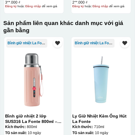
3**.000 ₫
2**.000 ₫
Đăng ký
hoặc
Đăng nhập
để xem giá
Đăng ký
hoặc
Đăng nhập
để xem giá
Sản phẩm liên quan khác danh mục với giá
gần bằng
Bình giữ nhiệt La Fonte
Bình giữ nhiệt La Fonte
Thợ đang căn chỉnh dán decal lên bát cơm
Bình giữ nhiệt 2 lớp
Ly Giữ Nhiệt Kèm Ống Hút
SUS316 La Fonte 800ml –
La Fonte
012720
Kích thước:
800ml
Kích thước:
710ml
TG sản xuất:
10 ngày
TG sản xuất:
10 ngày