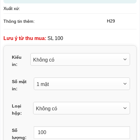
Xuất xứ:
H29
Thông tin thêm:
Lưu ý từ thu mua:
SL 100
Kiểu
in:
Số mặt
in:
Loại
hộp:
Số
lượng: