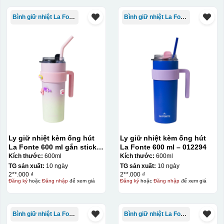
Bình giữ nhiệt La Fonte
Bình giữ nhiệt La Fonte
Ly giữ nhiệt kèm ống hút
Ly giữ nhiệt kèm ống hút
La Fonte 600 ml gắn sticker
La Fonte 600 ml – 012294
– 012294
Kích thước:
600ml
Kích thước:
600ml
TG sản xuất:
10 ngày
TG sản xuất:
10 ngày
2**.000 ₫
2**.000 ₫
Đăng ký
hoặc
Đăng nhập
để xem giá
Đăng ký
hoặc
Đăng nhập
để xem giá
Bình giữ nhiệt La Fonte
Bình giữ nhiệt La Fonte