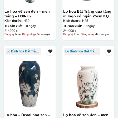
Lọ hoa vẽ sen đen – men
Lọ hoa Bát Tràng quà tặng
trắng – H30- 02
in logo cổ ngắn 25cm KQ-
LH02
Kích thước:
H30
Kích thước:
H25
TG sản xuất:
10 ngày
TG sản xuất:
10 ngày
2**.000 ₫
2**.000 ₫
Đăng ký
hoặc
Đăng nhập
để xem giá
Đăng ký
hoặc
Đăng nhập
để xem giá
Lọ Bình hoa Bát Tràng in logo
Lọ Bình hoa Bát Tràng in logo
Đây là giấy decal đã in xong, đang chờ khô để cắt dán
Lọ hoa – Decal hoa sen –
Lọ hoa vẽ sen đen – men
lên gốm sứ