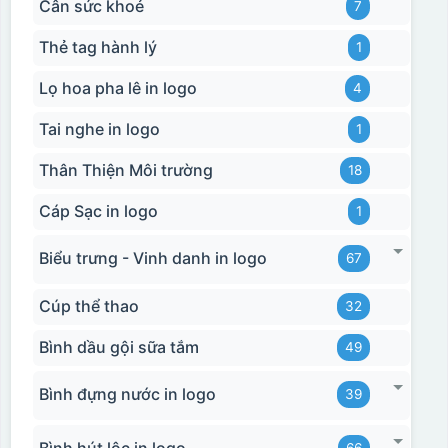
Cân sức khoẻ
7
Thẻ tag hành lý
1
Lọ hoa pha lê in logo
4
Tai nghe in logo
1
Thân Thiện Môi trường
18
Cáp Sạc in logo
1
Biểu trưng - Vinh danh in logo
67
Cúp thể thao
32
Bình dầu gội sữa tắm
49
Bình đựng nước in logo
39