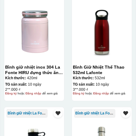
Bước 3: Xếp sản phẩm sau khi dán vào lò nung và
nung ở nhiệt độ 700-800 độ C
Deacl có 1 nền màu
vàng, khi in ở nhiệt cao, nền đó sẽ cháy và biến mất để
lại mực in logo dính chết lên gốm sứ [gallery link="file"
size="full" ids="29792,29791,29790"]
Bình giữ nhiệt inox 304 La
Bình Giữ Nhiệt Thể Thao
Fonte HIRU đựng thức ăn
532ml Lafonte
420 ml – 012348
Kích thước:
420ml
Kích thước:
532ml
TG sản xuất:
10 ngày
TG sản xuất:
10 ngày
2**.000 ₫
3**.000 ₫
Đăng ký
hoặc
Đăng nhập
để xem giá
Đăng ký
hoặc
Đăng nhập
để xem giá
Bình giữ nhiệt La Fonte
Bình giữ nhiệt La Fonte