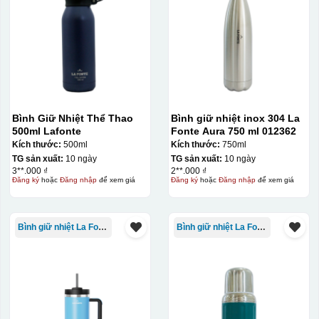
Ưu, nhược điểm của in Decal trượt nước
trên gốm sứ
Ưu điểm
Nhược điểm
Bình Giữ Nhiệt Thể Thao
Bình giữ nhiệt inox 304 La
500ml Lafonte
Fonte Aura 750 ml 012362
Kích thước:
500ml
Kích thước:
750ml
TG sản xuất:
10 ngày
TG sản xuất:
10 ngày
Độ bám dính lên bề
3**.000 ₫
2**.000 ₫
mặt vật liệu rất tốt,
Đăng ký
hoặc
Đăng nhập
để xem giá
Đăng ký
hoặc
Đăng nhập
để xem giá
không phai theo thời
gian
Bình giữ nhiệt La Fonte
Bình giữ nhiệt La Fonte
Không thể tẩy xoá
được nếu in sai,
Thông tin, hình ảnh in
hoặc rất khó khắn
trên chất liệu decal
về tẩy xoá
đẹp, sắc nét, không
bị lem
Khó khăn trong việc
in 1 số màu: Màu
hồng cánh sen,