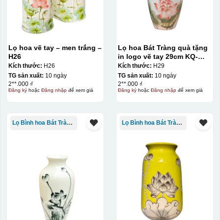
Lọ hoa vẽ tay – men trắng –
Lọ hoa Bát Tràng quà tặng
H26
in logo vẽ tay 29cm KQ-
LH01
Kích thước:
H26
Kích thước:
H29
TG sản xuất:
10 ngày
TG sản xuất:
10 ngày
2**.000 ₫
2**.000 ₫
Đăng ký
hoặc
Đăng nhập
để xem giá
Đăng ký
hoặc
Đăng nhập
để xem giá
Lọ Bình hoa Bát Tràng in logo
Lọ Bình hoa Bát Tràng in logo
Decal được in xong, sẽ có 1 nền vàng phía dưới