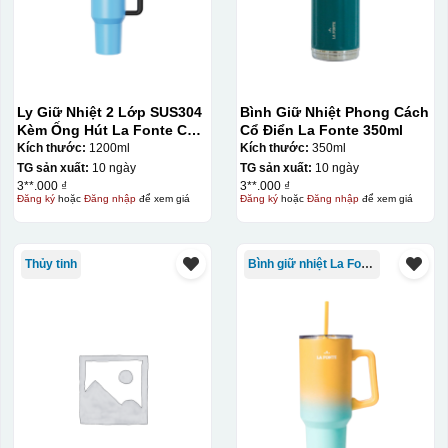
Màu tím
Chất liệu in decal
Khó khăn trong việc
phong phú, dễ dàng
in chuyển màu (dễ
lựa chọn chất liệu
trong việc in đơn
phù hợp với nhu cầu.
sắc)
Ly Giữ Nhiệt 2 Lớp SUS304
Bình Giữ Nhiệt Phong Cách
Kèm Ống Hút La Fonte Có
Cổ Điển La Fonte 350ml
Tay Cầm 1200ml
Kích thước:
1200ml
Kích thước:
350ml
Dán được lên nhiều
TG sản xuất:
10 ngày
TG sản xuất:
10 ngày
bề mặt, phẳng và
3**.000 ₫
3**.000 ₫
Đăng ký
hoặc
Đăng nhập
để xem giá
Đăng ký
hoặc
Đăng nhập
để xem giá
cong
Thủy tinh
Bình giữ nhiệt La Fonte
Kiểu hộp:
Hộp xi lót lụa
Hộp xi ấm chén