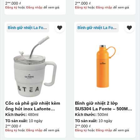
2**.000 ₫
2**.000 ₫
Đăng ký
hoặc
Đăng nhập
để xem giá
Đăng ký
hoặc
Đăng nhập
để xem giá
Bình giữ nhiệt La Fonte
Bình giữ nhiệt La Fonte
Chén sau khi được dán xong (chưa nung)
Cốc cà phê giữ nhiệt kèm
Bình giữ nhiệt 2 lớp
ống hút inox Lafonte
SUS304 La Fonte – 500ML –
480ML – 012782
012737
Kích thước:
480ml
Kích thước:
500ml
TG sản xuất:
10 ngày
TG sản xuất:
10 ngày
2**.000 ₫
2**.000 ₫
Đăng ký
hoặc
Đăng nhập
để xem giá
Đăng ký
hoặc
Đăng nhập
để xem giá