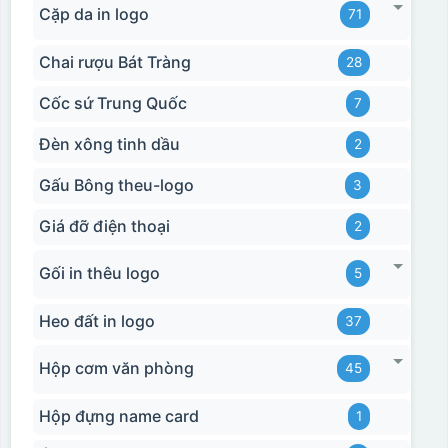
Cặp da in logo
71
Chai rượu Bát Tràng
28
Cốc sứ Trung Quốc
7
Đèn xông tinh dầu
2
Gấu Bông theu-logo
3
Giá đỡ điện thoại
2
Gối in thêu logo
5
Heo đất in logo
37
Hộp cơm văn phòng
45
Hộp đựng name card
1