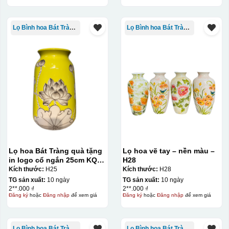
Lọ Bình hoa Bát Tràng in logo
Lọ Bình hoa Bát Tràng in logo
Lọ hoa Bát Tràng quà tặng
Lọ hoa vẽ tay – nền màu –
in logo cổ ngắn 25cm KQ-
H28
LH02
Kích thước:
H25
Kích thước:
H28
TG sản xuất:
10 ngày
TG sản xuất:
10 ngày
2**.000 ₫
2**.000 ₫
Đăng ký
hoặc
Đăng nhập
để xem giá
Đăng ký
hoặc
Đăng nhập
để xem giá
Lọ Bình hoa Bát Tràng in logo
Lọ Bình hoa Bát Tràng in logo