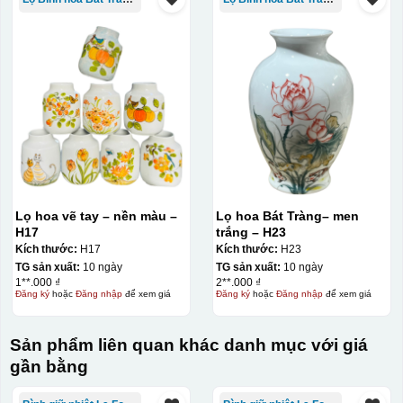
Lọ hoa vẽ tay – nền màu –
Lọ hoa Bát Tràng– men
H17
trắng – H23
Kích thước:
H17
Kích thước:
H23
TG sản xuất:
10 ngày
TG sản xuất:
10 ngày
1**.000 ₫
2**.000 ₫
Đăng ký
hoặc
Đăng nhập
để xem giá
Đăng ký
hoặc
Đăng nhập
để xem giá
Sản phẩm liên quan khác danh mục với giá
gần bằng