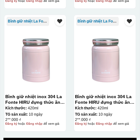
Đăng ký
hoặc
Đăng nhập
để xem giá
Đăng ký
hoặc
Đăng nhập
để xem giá
Bình giữ nhiệt La Fonte
Bình giữ nhiệt La Fonte
Decal được in xong, sẽ có 1 nền vàng phía dưới
Bình giữ nhiệt inox 304 La
Bình giữ nhiệt inox 304 La
Fonte HIRU đựng thức ăn
Fonte HIRU đựng thức ăn
420 ml – 012348
420 ml – 012348
Kích thước:
420ml
Kích thước:
420ml
TG sản xuất:
10 ngày
TG sản xuất:
10 ngày
2**.000 ₫
2**.000 ₫
Đăng ký
hoặc
Đăng nhập
để xem giá
Đăng ký
hoặc
Đăng nhập
để xem giá