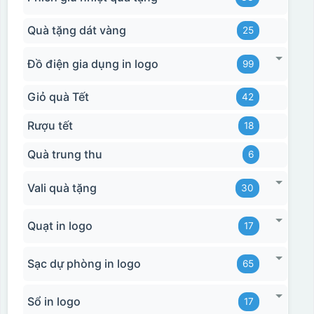
Quà tặng dát vàng
25
Đồ điện gia dụng in logo
99
Giỏ quà Tết
42
Rượu tết
18
Quà trung thu
6
Vali quà tặng
30
Quạt in logo
17
Sạc dự phòng in logo
65
Sổ in logo
17