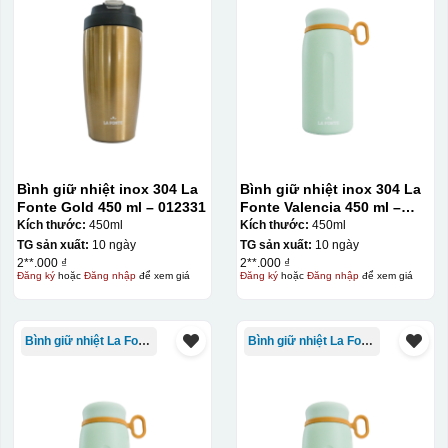
Bình giữ nhiệt inox 304 La
Bình giữ nhiệt inox 304 La
Fonte Gold 450 ml – 012331
Fonte Valencia 450 ml –
012355
Kích thước:
450ml
Kích thước:
450ml
TG sản xuất:
10 ngày
TG sản xuất:
10 ngày
2**.000 ₫
2**.000 ₫
Đăng ký
hoặc
Đăng nhập
để xem giá
Đăng ký
hoặc
Đăng nhập
để xem giá
Bình giữ nhiệt La Fonte
Bình giữ nhiệt La Fonte