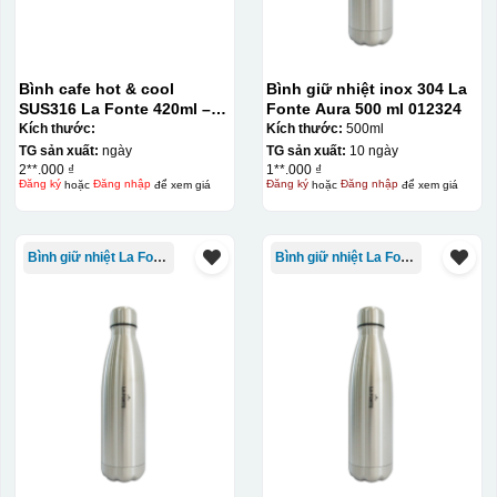
Bình cafe hot & cool
Bình giữ nhiệt inox 304 La
SUS316 La Fonte 420ml –
Fonte Aura 500 ml 012324
012775
Kích thước:
Kích thước:
500ml
TG sản xuất:
ngày
TG sản xuất:
10 ngày
2**.000 ₫
1**.000 ₫
Đăng ký
hoặc
Đăng nhập
để xem giá
Đăng ký
hoặc
Đăng nhập
để xem giá
Bình giữ nhiệt La Fonte
Bình giữ nhiệt La Fonte