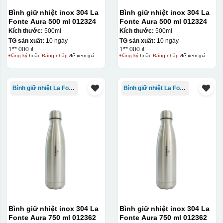
Bình giữ nhiệt inox 304 La
Bình giữ nhiệt inox 304 La
Fonte Aura 500 ml 012324
Fonte Aura 500 ml 012324
Kích thước:
500ml
Kích thước:
500ml
TG sản xuất:
10 ngày
TG sản xuất:
10 ngày
1**.000 ₫
1**.000 ₫
Đăng ký
hoặc
Đăng nhập
để xem giá
Đăng ký
hoặc
Đăng nhập
để xem giá
Bình giữ nhiệt La Fonte
Bình giữ nhiệt La Fonte
Kiểu in:
In Decal
IN Decal lên GỐM SỨ
Bước 1: Tạo khuôn in để tạo ra Decal Bước 2: Dán
Bình giữ nhiệt inox 304 La
Bình giữ nhiệt inox 304 La
Fonte Aura 750 ml 012362
Fonte Aura 750 ml 012362
decal lên gốm sứ Bước 3: Cho vào lò nung ở nhiệt độ