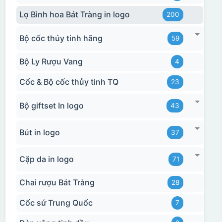
Lọ Bình hoa Bát Tràng in logo
200
Bộ cốc thủy tinh hãng
59
Bộ Ly Rượu Vang
4
Cốc & Bộ cốc thủy tinh TQ
23
Bộ giftset In logo
Ưu, nhược điểm của in Decal trượt nước
43
trên gốm sứ
Bút in logo
37
Ưu điểm
Nhược điểm
Cặp da in logo
71
Độ bám dính lên bề
mặt vật liệu rất tốt,
Chai rượu Bát Tràng
28
không phai theo thời
gian
Cốc sứ Trung Quốc
7
Không thể tẩy xoá