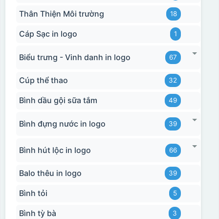
Thân Thiện Môi trường
18
Cáp Sạc in logo
1
Biểu trưng - Vinh danh in logo
67
Cúp thể thao
32
Bình dầu gội sữa tắm
49
Bước 3: Xếp sản phẩm sau khi dán vào lò nung và
nung ở nhiệt độ 700-800 độ C
Deacl có 1 nền màu
Bình đựng nước in logo
39
vàng, khi in ở nhiệt cao, nền đó sẽ cháy và biến mất để
lại mực in logo dính chết lên gốm sứ [gallery link="file"
Bình hút lộc in logo
66
size="full" ids="29792,29791,29790"]
Balo thêu in logo
39
Bình tỏi
5
Bình tỳ bà
3