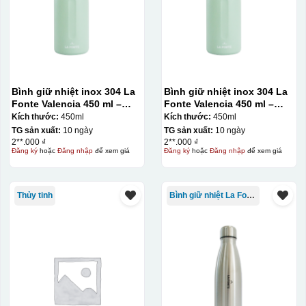
Bình giữ nhiệt inox 304 La
Bình giữ nhiệt inox 304 La
Fonte Valencia 450 ml –
Fonte Valencia 450 ml –
012355
012355
Kích thước:
450ml
Kích thước:
450ml
TG sản xuất:
10 ngày
TG sản xuất:
10 ngày
2**.000 ₫
2**.000 ₫
Đăng ký
hoặc
Đăng nhập
để xem giá
Đăng ký
hoặc
Đăng nhập
để xem giá
Thủy tinh
Bình giữ nhiệt La Fonte