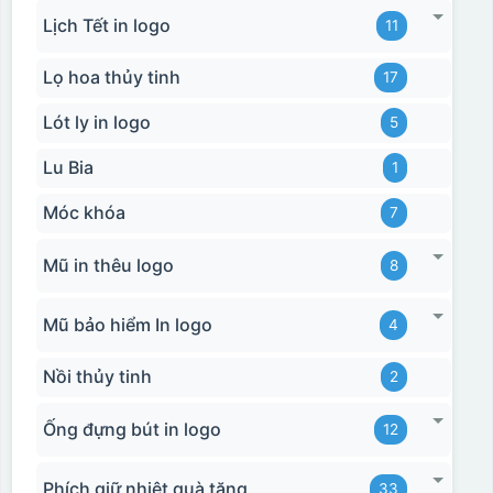
Hộp xi ấm chén
Lịch Tết in logo
11
Lọ hoa thủy tinh
17
Lót ly in logo
5
Lu Bia
1
Móc khóa
7
Mũ in thêu logo
8
Mũ bảo hiểm In logo
4
Nồi thủy tinh
2
Ống đựng bút in logo
12
Phích giữ nhiệt quà tặng
33