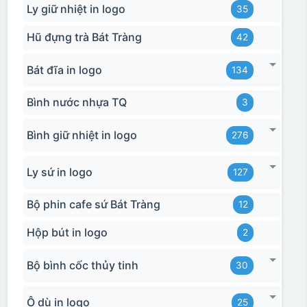
Ly giữ nhiệt in logo
35
Hũ đựng trà Bát Tràng
42
Bát đĩa in logo
134
Bình nước nhựa TQ
3
Bình giữ nhiệt in logo
276
Ly sứ in logo
127
Chén sau khi được dán xong (chưa nung)
Bộ phin cafe sứ Bát Tràng
12
Hộp bút in logo
2
Bộ bình cốc thủy tinh
30
Ô dù in logo
25