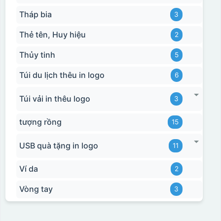
Tháp bia
3
Thẻ tên, Huy hiệu
2
Thủy tinh
5
Túi du lịch thêu in logo
6
Túi vải in thêu logo
3
tượng rồng
15
USB quà tặng in logo
11
Ví da
2
Vòng tay
3