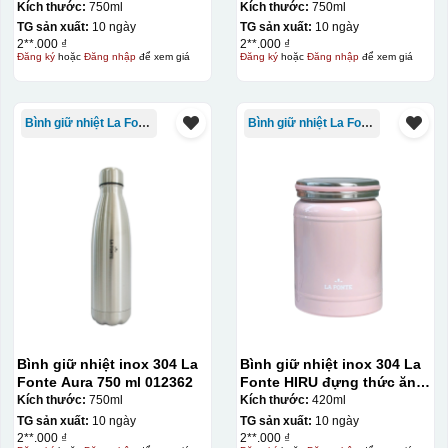
Kích thước:
750ml
Kích thước:
750ml
700-800 độ C
Bước 1: Tạo ra DECAL
Để tạo ra decal
TG sản xuất:
10 ngày
TG sản xuất:
10 ngày
trước khi dán nó lên gốm sứ, xưởng in sẽ in lên 1 loại
2**.000 ₫
2**.000 ₫
Đăng ký
hoặc
Đăng nhập
để xem giá
Đăng ký
hoặc
Đăng nhập
để xem giá
giấy đặc biệt, và kích thước logo được căn chỉnh theo
sản phẩm, để khi dán không bị nhỏ hoặc to quá
Bình giữ nhiệt La Fonte
Bình giữ nhiệt La Fonte
Bình giữ nhiệt inox 304 La
Bình giữ nhiệt inox 304 La
Fonte Aura 750 ml 012362
Fonte HIRU đựng thức ăn
420 ml – 012348
Kích thước:
750ml
Kích thước:
420ml
TG sản xuất:
10 ngày
TG sản xuất:
10 ngày
2**.000 ₫
2**.000 ₫