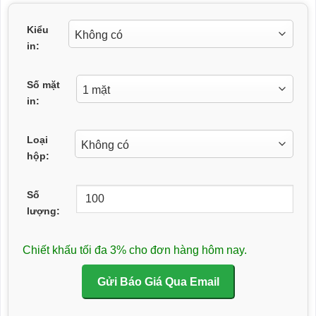
Kiểu
in:
Số mặt
in:
Loại
hộp:
Số
lượng:
Chiết khấu tối đa 3% cho đơn hàng hôm nay.
Gửi Báo Giá Qua Email