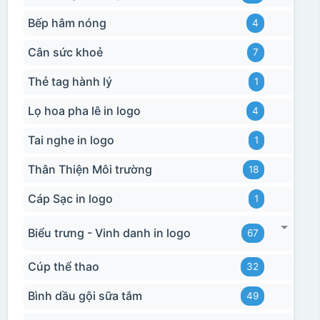
Bếp hâm nóng
4
Cân sức khoẻ
7
Thẻ tag hành lý
1
Lọ hoa pha lê in logo
4
Tai nghe in logo
1
Thân Thiện Môi trường
18
Cáp Sạc in logo
1
Biểu trưng - Vinh danh in logo
67
Cúp thể thao
32
Hộp xi ly sứ
Bình dầu gội sữa tắm
49