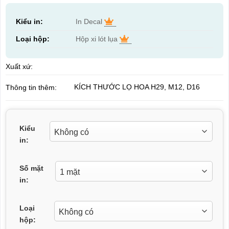
Kiểu in:
In Decal
Loại hộp:
Hộp xi lót lụa
Xuất xứ:
KÍCH THƯỚC LỌ HOA H29, M12, D16
Thông tin thêm:
Kiểu
in:
Số mặt
in:
Loại
hộp: