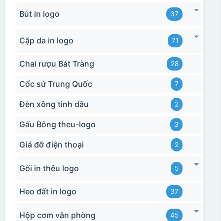
Bút in logo
37
Cặp da in logo
71
Chai rượu Bát Tràng
28
Cốc sứ Trung Quốc
7
Đèn xông tinh dầu
2
Gấu Bông theu-logo
3
Giá đỡ điện thoại
2
Gối in thêu logo
5
Heo đất in logo
37
Hộp cơm văn phòng
45