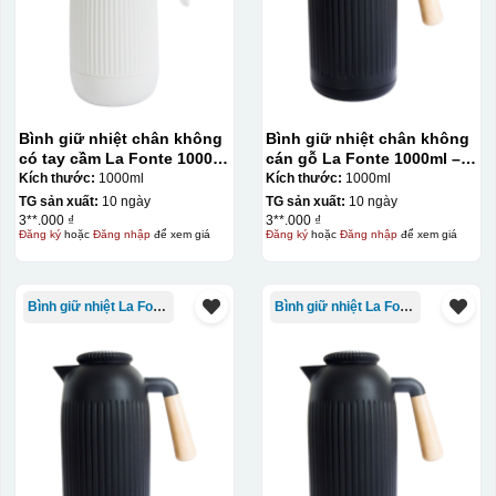
vàng, khi in ở nhiệt cao, nền đó sẽ cháy và biến mất để
lại mực in logo dính chết lên gốm sứ [gallery link="file"
size="full" ids="29792,29791,29790"]
Bình giữ nhiệt chân không
Bình giữ nhiệt chân không
có tay cầm La Fonte 1000ml
cán gỗ La Fonte 1000ml –
– 011655
011679
Kích thước:
1000ml
Kích thước:
1000ml
TG sản xuất:
10 ngày
TG sản xuất:
10 ngày
3**.000 ₫
3**.000 ₫
Đăng ký
hoặc
Đăng nhập
để xem giá
Đăng ký
hoặc
Đăng nhập
để xem giá
Bình giữ nhiệt La Fonte
Bình giữ nhiệt La Fonte
Ưu, nhược điểm của in Decal trượt nước
trên gốm sứ