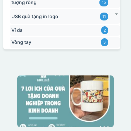
tượng rồng
15
USB quà tặng in logo
11
Ví da
2
Vòng tay
3