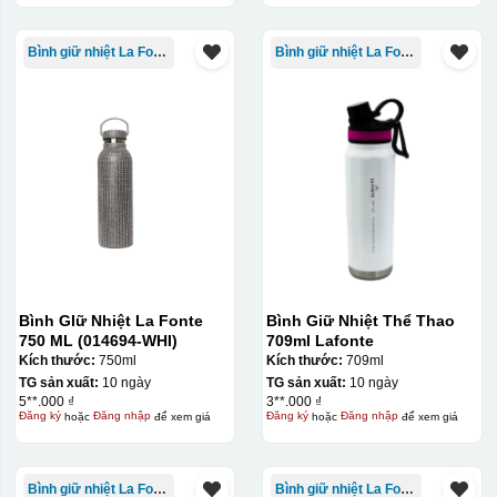
Thợ đang căn chỉnh dán decal lên bát cơm
Bình giữ nhiệt La Fonte
Bình giữ nhiệt La Fonte
Bình GIữ Nhiệt La Fonte
Bình Giữ Nhiệt Thể Thao
750 ML (014694-WHI)
709ml Lafonte
Kích thước:
750ml
Kích thước:
709ml
TG sản xuất:
10 ngày
TG sản xuất:
10 ngày
5**.000 ₫
3**.000 ₫
Đăng ký
hoặc
Đăng nhập
để xem giá
Đăng ký
hoặc
Đăng nhập
để xem giá
Bình giữ nhiệt La Fonte
Bình giữ nhiệt La Fonte