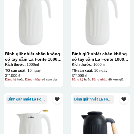
Bình giữ nhiệt chân không
Bình giữ nhiệt chân không
có tay cầm La Fonte 1000ml
có tay cầm La Fonte 1000ml
– 011655
– 011655
Kích thước:
1000ml
Kích thước:
1000ml
TG sản xuất:
10 ngày
TG sản xuất:
10 ngày
3**.000 ₫
3**.000 ₫
Đăng ký
hoặc
Đăng nhập
để xem giá
Đăng ký
hoặc
Đăng nhập
để xem giá
Bình giữ nhiệt La Fonte
Bình giữ nhiệt La Fonte
Bước 3: Xếp sản phẩm sau khi dán vào lò nung và
nung ở nhiệt độ 700-800 độ C
Deacl có 1 nền màu