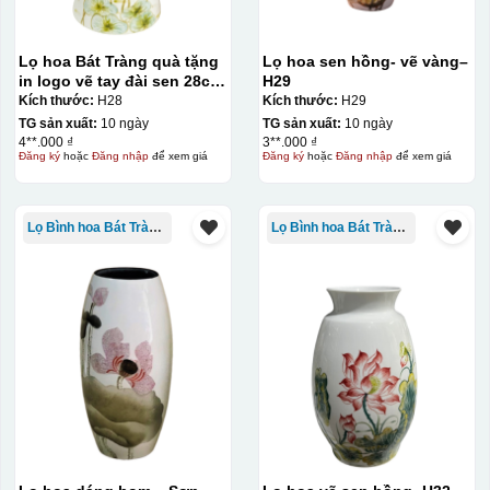
Lọ hoa Bát Tràng quà tặng
Lọ hoa sen hồng- vẽ vàng–
Kiểu in:
in logo vẽ tay đài sen 28cm
H29
KQ-LH03
Kích thước:
H28
Kích thước:
H29
In Decal
TG sản xuất:
10 ngày
TG sản xuất:
10 ngày
IN Decal lên GỐM SỨ
4**.000 ₫
3**.000 ₫
Đăng ký
hoặc
Đăng nhập
để xem giá
Đăng ký
hoặc
Đăng nhập
để xem giá
Bước 1: Tạo khuôn in để tạo ra Decal Bước 2: Dán
decal lên gốm sứ Bước 3: Cho vào lò nung ở nhiệt độ
Lọ Bình hoa Bát Tràng in logo
Lọ Bình hoa Bát Tràng in logo
700-800 độ C
Bước 1: Tạo ra DECAL
Để tạo ra decal
trước khi dán nó lên gốm sứ, xưởng in sẽ in lên 1 loại
giấy đặc biệt, và kích thước logo được căn chỉnh theo
sản phẩm, để khi dán không bị nhỏ hoặc to quá