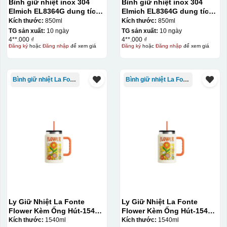
Bình giữ nhiệt inox 304
Bình giữ nhiệt inox 304
Elmich EL8364G dung tích
Elmich EL8364G dung tích
850ml
850ml
Kích thước:
850ml
Kích thước:
850ml
TG sản xuất:
10 ngày
TG sản xuất:
10 ngày
4**.000 ₫
4**.000 ₫
Đăng ký
hoặc
Đăng nhập
để xem giá
Đăng ký
hoặc
Đăng nhập
để xem giá
Bình giữ nhiệt La Fonte
Bình giữ nhiệt La Fonte
Đây là giấy decal đã in xong, đang chờ khô để cắt dán
lên gốm sứ
Bước 2: Dán decal lên gốm sứ
Để dán decal lên gốm
sứ, thợ sẽ cắt thủ công các miếng logo ra, sau đó thấp
nước và trượt nhẹ lên gốm sứ để tem decal dính tạm lên
Ly Giữ Nhiệt La Fonte
Ly Giữ Nhiệt La Fonte
Flower Kèm Ống Hút-1540
Flower Kèm Ống Hút-1540
đó bằng nước. Người thợ sẽ căn chỉnh bằng mắt thường
ml-014786
ml-014786
Kích thước:
1540ml
Kích thước:
1540ml
cho vị trí logo cân đối phù hợp, sau đó dùng miếng nhựa