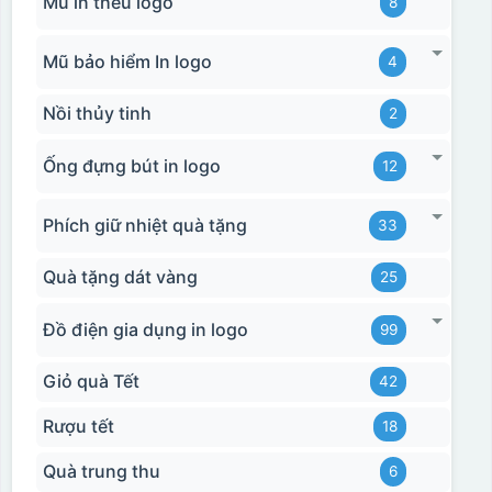
Mũ in thêu logo
8
Mũ bảo hiểm In logo
4
Nồi thủy tinh
2
Ống đựng bút in logo
12
Phích giữ nhiệt quà tặng
33
Quà tặng dát vàng
25
Đồ điện gia dụng in logo
99
Giỏ quà Tết
42
Rượu tết
18
Quà trung thu
6