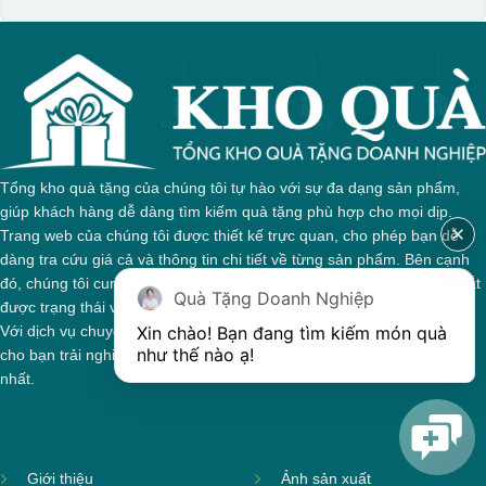
Hộp xi biểu trưng
Tổng kho quà tặng của chúng tôi tự hào với sự đa dạng sản phẩm,
giúp khách hàng dễ dàng tìm kiếm quà tặng phù hợp cho mọi dịp.
Trang web của chúng tôi được thiết kế trực quan, cho phép bạn dễ
dàng tra cứu giá cả và thông tin chi tiết về từng sản phẩm. Bên cạnh
đó, chúng tôi cung cấp hệ thống theo dõi đơn hàng, giúp bạn nắm bắt
Quà Tặng Doanh Nghiệp
được trạng thái và giai đoạn xử lý của đơn hàng một cách thuận tiện.
Xin chào! Bạn đang tìm kiếm món quà 
Với dịch vụ chuyên nghiệp và tận tâm, chúng tôi cam kết mang đến
như thế nào ạ! 
cho bạn trải nghiệm mua sắm tuyệt vời và những món quà ý nghĩa
nhất.
Giới thiệu
Ảnh sản xuất