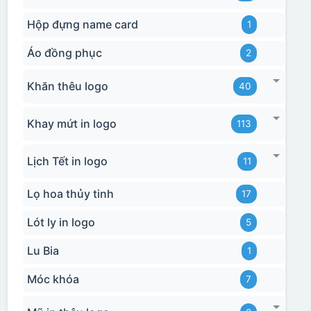
Hộp đựng name card
1
Áo đồng phục
2
Khăn thêu logo
40
Khay mứt in logo
113
Lịch Tết in logo
11
Lọ hoa thủy tinh
17
Lót ly in logo
5
Lu Bia
1
Móc khóa
7