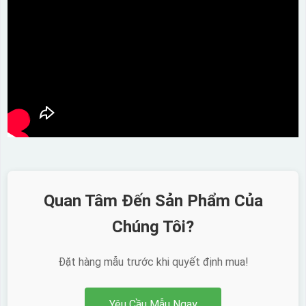
Dán được lên nhiều
bề mặt, phẳng và
cong
Kiểu hộp:
Hộp xi lót lụa
Hộp xi ấm chén
Quan Tâm Đến Sản Phẩm Của
Chúng Tôi?
Đặt hàng mẫu trước khi quyết định mua!
Yêu Cầu Mẫu Ngay