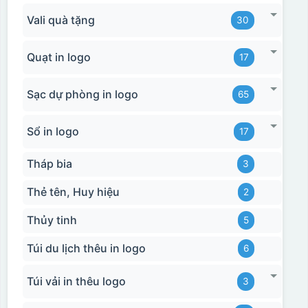
Vali quà tặng
30
Quạt in logo
17
Sạc dự phòng in logo
65
Sổ in logo
17
Tháp bia
3
Thẻ tên, Huy hiệu
2
Thủy tinh
5
Túi du lịch thêu in logo
6
Túi vải in thêu logo
3