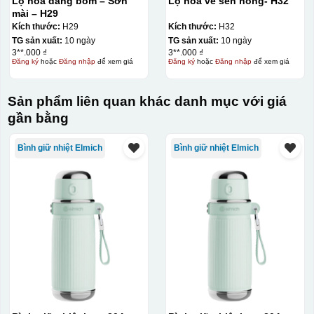
Lọ hoa dáng bom – Sơn
Lọ hoa vẽ sen hồng- H32
mài – H29
Kích thước:
H29
Kích thước:
H32
TG sản xuất:
10 ngày
TG sản xuất:
10 ngày
3**.000 ₫
3**.000 ₫
Đăng ký
hoặc
Đăng nhập
để xem giá
Đăng ký
hoặc
Đăng nhập
để xem giá
Sản phẩm liên quan khác danh mục với giá
gần bằng
Bình giữ nhiệt Elmich
Bình giữ nhiệt Elmich
Decal được in xong, sẽ có 1 nền vàng phía dưới