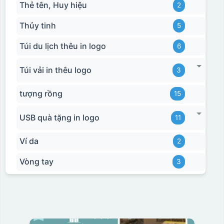
Thẻ tên, Huy hiệu
2
Thủy tinh
5
Túi du lịch thêu in logo
6
Túi vải in thêu logo
3
tượng rồng
15
USB quà tặng in logo
11
Ví da
2
Vòng tay
3