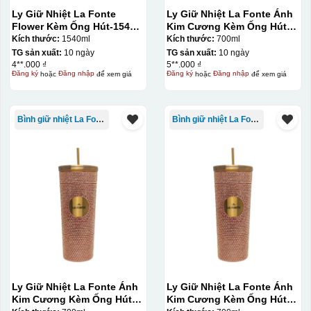
Ly Giữ Nhiệt La Fonte
Ly Giữ Nhiệt La Fonte Ánh
Flower Kèm Ống Hút-1540
Kim Cương Kèm Ống Hút-
ml-014786
700 ml-014687-GOL
Kích thước:
1540ml
Kích thước:
700ml
TG sản xuất:
10 ngày
TG sản xuất:
10 ngày
4**.000 ₫
5**.000 ₫
Đăng ký
hoặc
Đăng nhập
để xem giá
Đăng ký
hoặc
Đăng nhập
để xem giá
Bình giữ nhiệt La Fonte
Bình giữ nhiệt La Fonte
Ly Giữ Nhiệt La Fonte Ánh
Ly Giữ Nhiệt La Fonte Ánh
Kim Cương Kèm Ống Hút-
Kim Cương Kèm Ống Hút-