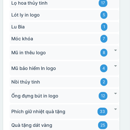
Lọ hoa thủy tinh
17
Lót ly in logo
5
Lu Bia
1
Móc khóa
7
Mũ in thêu logo
8
Mũ bảo hiểm In logo
4
Nồi thủy tinh
2
Ống đựng bút in logo
12
Phích giữ nhiệt quà tặng
33
Quà tặng dát vàng
25