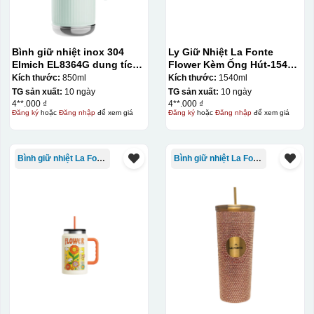
Bình giữ nhiệt inox 304
Ly Giữ Nhiệt La Fonte
Elmich EL8364G dung tích
Flower Kèm Ống Hút-1540
850ml
ml-014786
Kích thước:
850ml
Kích thước:
1540ml
TG sản xuất:
10 ngày
TG sản xuất:
10 ngày
4**.000 ₫
4**.000 ₫
Đăng ký
hoặc
Đăng nhập
để xem giá
Đăng ký
hoặc
Đăng nhập
để xem giá
Bình giữ nhiệt La Fonte
Bình giữ nhiệt La Fonte