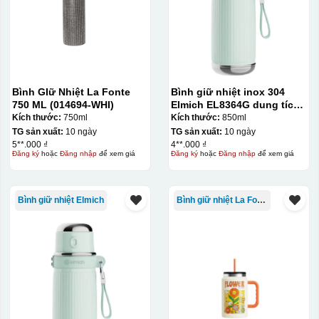
Bình GIữ Nhiệt La Fonte
Bình giữ nhiệt inox 304
750 ML (014694-WHI)
Elmich EL8364G dung tích
850ml
Kích thước:
750ml
Kích thước:
850ml
TG sản xuất:
10 ngày
TG sản xuất:
10 ngày
5**.000 ₫
4**.000 ₫
Đăng ký
hoặc
Đăng nhập
để xem giá
Đăng ký
hoặc
Đăng nhập
để xem giá
Bình giữ nhiệt Elmich
Bình giữ nhiệt La Fonte