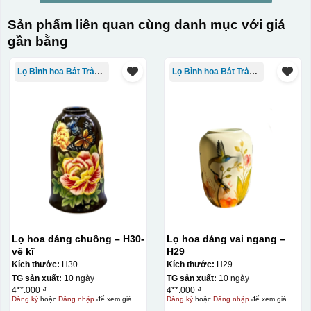
Sản phẩm liên quan cùng danh mục với giá
gần bằng
Lọ Bình hoa Bát Tràng in logo
Lọ Bình hoa Bát Tràng in logo
Lọ hoa dáng chuông – H30-
Lọ hoa dáng vai ngang –
vẽ kĩ
H29
Kích thước:
H30
Kích thước:
H29
TG sản xuất:
10 ngày
TG sản xuất:
10 ngày
4**.000 ₫
4**.000 ₫
Đăng ký
hoặc
Đăng nhập
để xem giá
Đăng ký
hoặc
Đăng nhập
để xem giá