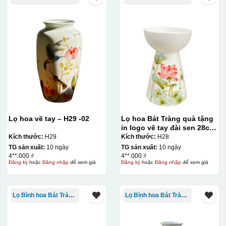
Lọ hoa vẽ tay – H29 -02
Lọ hoa Bát Tràng quà tặng
in logo vẽ tay đài sen 28cm
KQ-LH03
Kích thước:
H29
Kích thước:
H28
TG sản xuất:
10 ngày
TG sản xuất:
10 ngày
4**.000 ₫
4**.000 ₫
Đăng ký
hoặc
Đăng nhập
để xem giá
Đăng ký
hoặc
Đăng nhập
để xem giá
Lọ Bình hoa Bát Tràng in logo
Lọ Bình hoa Bát Tràng in logo