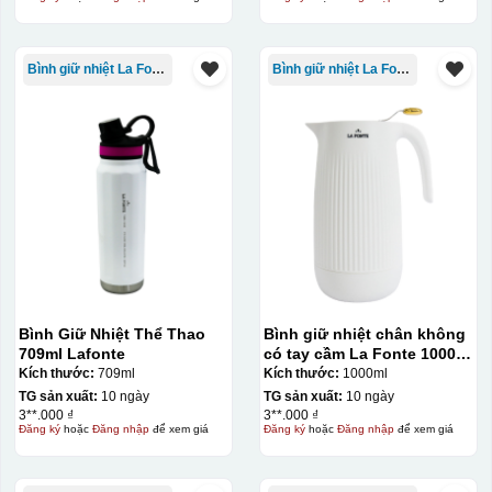
Bình giữ nhiệt La Fonte
Bình giữ nhiệt La Fonte
Bình Giữ Nhiệt Thể Thao
Bình giữ nhiệt chân không
709ml Lafonte
có tay cầm La Fonte 1000ml
– 011655
Kích thước:
709ml
Kích thước:
1000ml
TG sản xuất:
10 ngày
TG sản xuất:
10 ngày
3**.000 ₫
3**.000 ₫
Đăng ký
hoặc
Đăng nhập
để xem giá
Đăng ký
hoặc
Đăng nhập
để xem giá