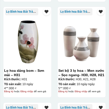
Lọ Bình hoa Bát Tràng in logo
Lọ Bình hoa Bát Tràng in logo
Lọ hoa dáng bom – Sơn
Set bộ 3 lọ hoa – Men xước
mài – H31
– Sọc ngang- H30, H28, H21
Kích thước:
H31
Kích thước:
H30, H21, H28
TG sản xuất:
10 ngày
TG sản xuất:
10 ngày ngày
4**.000 ₫
5**.000 ₫
Đăng ký
hoặc
Đăng nhập
để xem giá
Đăng ký
hoặc
Đăng nhập
để xem giá
Lọ Bình hoa Bát Tràng in logo
Lọ Bình hoa Bát Tràng in logo