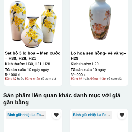
Set bộ 3 lọ hoa – Men xước
Lọ hoa sen hồng- vẽ vàng–
– H30, H28, H21
H29
Kích thước:
H30, H21, H28
Kích thước:
H29
TG sản xuất:
10 ngày ngày
TG sản xuất:
10 ngày
5**.000 ₫
3**.000 ₫
Đăng ký
hoặc
Đăng nhập
để xem giá
Đăng ký
hoặc
Đăng nhập
để xem giá
Sản phẩm liên quan khác danh mục với giá
gần bằng
Chất liệu:
Bình giữ nhiệt La Fonte
Bình giữ nhiệt La Fonte
sứ