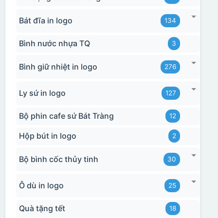
Bát đĩa in logo
134
Bình nước nhựa TQ
3
Bình giữ nhiệt in logo
276
Ly sứ in logo
127
Bộ phin cafe sứ Bát Tràng
12
Hộp bút in logo
2
Bộ bình cốc thủy tinh
30
Ô dù in logo
25
Quà tặng tết
18