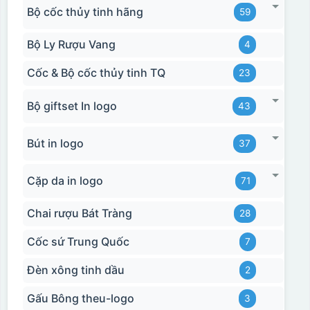
Bộ cốc thủy tinh hãng
59
Bộ Ly Rượu Vang
4
Cốc & Bộ cốc thủy tinh TQ
23
Bộ giftset In logo
43
Bút in logo
37
Cặp da in logo
71
Chai rượu Bát Tràng
28
Cốc sứ Trung Quốc
7
Đèn xông tinh dầu
2
Gấu Bông theu-logo
3