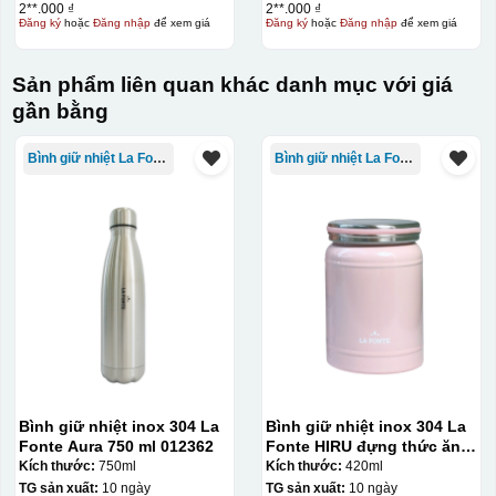
2**.000 ₫
2**.000 ₫
Đăng ký
hoặc
Đăng nhập
để xem giá
Đăng ký
hoặc
Đăng nhập
để xem giá
Sản phẩm liên quan khác danh mục với giá
gần bằng
Bình giữ nhiệt La Fonte
Bình giữ nhiệt La Fonte
Thợ đang căn chỉnh dán decal lên bát cơm
Bình giữ nhiệt inox 304 La
Bình giữ nhiệt inox 304 La
Fonte Aura 750 ml 012362
Fonte HIRU đựng thức ăn
420 ml – 012348
Kích thước:
750ml
Kích thước:
420ml
TG sản xuất:
10 ngày
TG sản xuất:
10 ngày