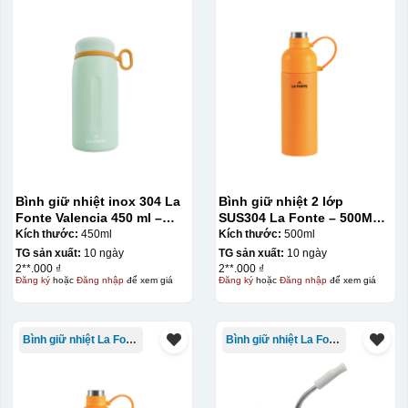
Bước 3: Xếp sản phẩm sau khi dán vào lò nung và
nung ở nhiệt độ 700-800 độ C
Deacl có 1 nền màu
vàng, khi in ở nhiệt cao, nền đó sẽ cháy và biến mất để
lại mực in logo dính chết lên gốm sứ [gallery link="file"
size="full" ids="29792,29791,29790"]
Bình giữ nhiệt inox 304 La
Bình giữ nhiệt 2 lớp
Fonte Valencia 450 ml –
SUS304 La Fonte – 500ML –
012355
012737
Kích thước:
450ml
Kích thước:
500ml
TG sản xuất:
10 ngày
TG sản xuất:
10 ngày
2**.000 ₫
2**.000 ₫
Đăng ký
hoặc
Đăng nhập
để xem giá
Đăng ký
hoặc
Đăng nhập
để xem giá
Bình giữ nhiệt La Fonte
Bình giữ nhiệt La Fonte