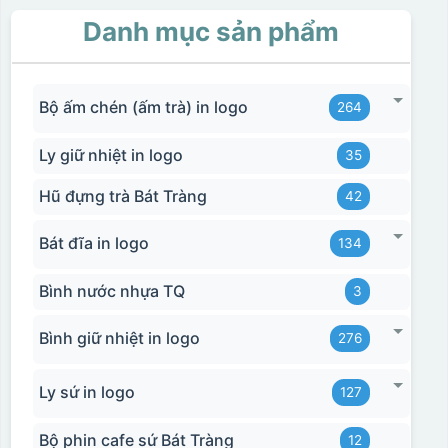
Danh mục sản phẩm
Hộp xi ly sứ
Bộ ấm chén (ấm trà) in logo
264
Ly giữ nhiệt in logo
35
Hũ đựng trà Bát Tràng
42
Bát đĩa in logo
134
Bình nước nhựa TQ
3
Bình giữ nhiệt in logo
276
Ly sứ in logo
127
Bộ phin cafe sứ Bát Tràng
12