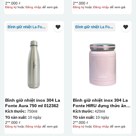
2**.000 ₫
2**.000 ₫
Đăng ký
hoặc
Đăng nhập
để xem giá
Đăng ký
hoặc
Đăng nhập
để xem giá
Bình giữ nhiệt La Fonte
Bình giữ nhiệt La Fonte
Chén sau khi được dán xong (chưa nung)
Bình giữ nhiệt inox 304 La
Bình giữ nhiệt inox 304 La
Fonte Aura 750 ml 012362
Fonte HIRU đựng thức ăn
420 ml – 012348
Kích thước:
750ml
Kích thước:
420ml
TG sản xuất:
10 ngày
TG sản xuất:
10 ngày
2**.000 ₫
2**.000 ₫
Đăng ký
hoặc
Đăng nhập
để xem giá
Đăng ký
hoặc
Đăng nhập
để xem giá