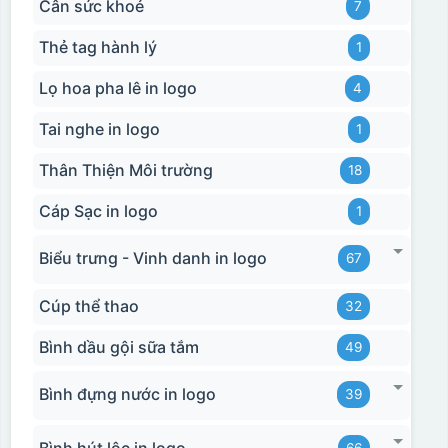
Cân sức khoẻ
7
Thẻ tag hành lý
1
Lọ hoa pha lê in logo
4
Tai nghe in logo
1
Thân Thiện Môi trường
18
Cáp Sạc in logo
1
Biểu trưng - Vinh danh in logo
67
Cúp thể thao
32
Bình dầu gội sữa tắm
49
Bình đựng nước in logo
39