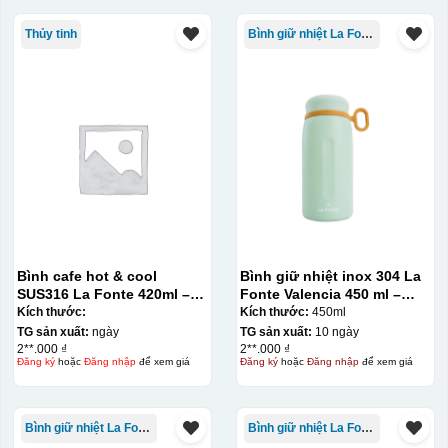
Thủy tinh
Bình giữ nhiệt La Fonte
Bình cafe hot & cool
Bình giữ nhiệt inox 304 La
SUS316 La Fonte 420ml –
Fonte Valencia 450 ml –
012775
012355
Kích thước:
Kích thước:
450ml
TG sản xuất:
ngày
TG sản xuất:
10 ngày
2**.000 ₫
2**.000 ₫
Đăng ký
hoặc
Đăng nhập
để xem giá
Đăng ký
hoặc
Đăng nhập
để xem giá
Bình giữ nhiệt La Fonte
Bình giữ nhiệt La Fonte