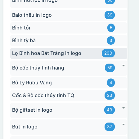
Bình hút lộc in logo
66
Balo thêu in logo
39
Bình tỏi
5
Bình tỳ bà
3
Lọ Bình hoa Bát Tràng in logo
200
Bộ cốc thủy tinh hãng
59
Bộ Ly Rượu Vang
4
Cốc & Bộ cốc thủy tinh TQ
23
Bộ giftset In logo
43
Bút in logo
37