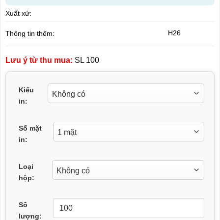
Xuất xứ:
H26
Thông tin thêm:
Lưu ý từ thu mua:
SL 100
Kiểu
in:
Số mặt
in:
Loại
hộp:
Số
lượng: