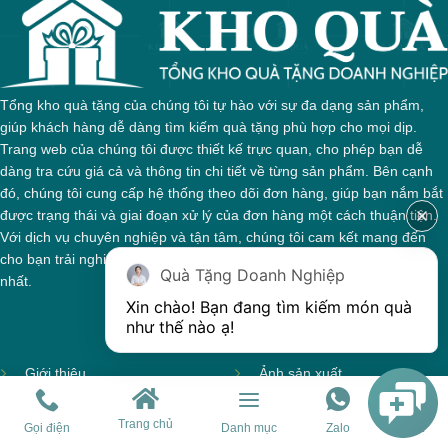
Tổng kho quà tặng của chúng tôi tự hào với sự đa dạng sản phẩm,
giúp khách hàng dễ dàng tìm kiếm quà tặng phù hợp cho mọi dịp.
Trang web của chúng tôi được thiết kế trực quan, cho phép bạn dễ
dàng tra cứu giá cả và thông tin chi tiết về từng sản phẩm. Bên cạnh
đó, chúng tôi cung cấp hệ thống theo dõi đơn hàng, giúp bạn nắm bắt
được trạng thái và giai đoạn xử lý của đơn hàng một cách thuận tiện.
Với dịch vụ chuyên nghiệp và tận tâm, chúng tôi cam kết mang đến
cho bạn trải nghiệm mua sắm tuyệt vời và những món quà ý nghĩa
Quà Tặng Doanh Nghiệp
nhất.
Xin chào! Bạn đang tìm kiếm món quà 
như thế nào ạ! 
Giới thiệu
Ảnh sản xuất
Hợp tác với Nhà cung cấp
Sản phẩm theo mùa
Trang chủ
Gọi điện
Danh mục
Zalo
Chat
Hợp tác cộng tác viên quà
Sản phẩm sẵn hàng