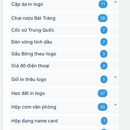
Cặp da in logo
71
Chai rượu Bát Tràng
28
Cốc sứ Trung Quốc
7
Đèn xông tinh dầu
2
Gấu Bông theu-logo
3
Giá đỡ điện thoại
2
Gối in thêu logo
5
Heo đất in logo
37
Hộp cơm văn phòng
45
Hộp đựng name card
1