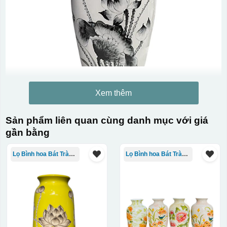
Xem thêm
Kiểu in:
Sản phẩm liên quan cùng danh mục với giá
In Decal
gần bằng
IN Decal lên GỐM SỨ
Lọ Bình hoa Bát Tràng in logo
Lọ Bình hoa Bát Tràng in logo
Bước 1: Tạo khuôn in để tạo ra Decal Bước 2: Dán
decal lên gốm sứ Bước 3: Cho vào lò nung ở nhiệt độ
700-800 độ C
Bước 1: Tạo ra DECAL
Để tạo ra decal
trước khi dán nó lên gốm sứ, xưởng in sẽ in lên 1 loại
giấy đặc biệt, và kích thước logo được căn chỉnh theo
sản phẩm, để khi dán không bị nhỏ hoặc to quá