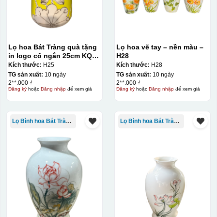
Lọ hoa Bát Tràng quà tặng
Lọ hoa vẽ tay – nền màu –
in logo cổ ngắn 25cm KQ-
H28
LH02
Kích thước:
H25
Kích thước:
H28
TG sản xuất:
10 ngày
TG sản xuất:
10 ngày
2**.000 ₫
2**.000 ₫
Đăng ký
hoặc
Đăng nhập
để xem giá
Đăng ký
hoặc
Đăng nhập
để xem giá
Lọ Bình hoa Bát Tràng in logo
Lọ Bình hoa Bát Tràng in logo
Decal được in xong, sẽ có 1 nền vàng phía dưới