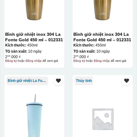
Màu tím
Chất liệu in decal
Khó khăn trong việc
phong phú, dễ dàng
in chuyển màu (dễ
lựa chọn chất liệu
trong việc in đơn
phù hợp với nhu cầu.
sắc)
Bình giữ nhiệt inox 304 La
Bình giữ nhiệt inox 304 La
Fonte Gold 450 ml – 012331
Fonte Gold 450 ml – 012331
Kích thước:
450ml
Kích thước:
450ml
Dán được lên nhiều
TG sản xuất:
10 ngày
TG sản xuất:
10 ngày
bề mặt, phẳng và
2**.000 ₫
2**.000 ₫
Đăng ký
hoặc
Đăng nhập
để xem giá
Đăng ký
hoặc
Đăng nhập
để xem giá
cong
Bình giữ nhiệt La Fonte
Thủy tinh
Kiểu hộp:
Hộp xi lót lụa
Hộp xi ấm chén