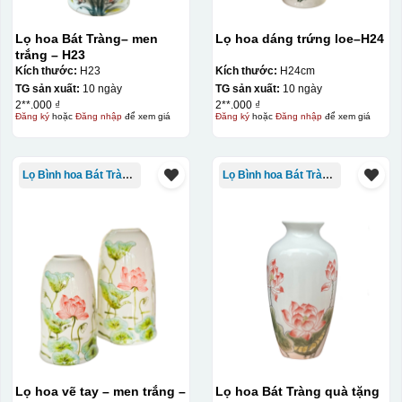
Lọ hoa Bát Tràng– men
Lọ hoa dáng trứng loe–H24
trắng – H23
Kích thước:
H23
Kích thước:
H24cm
TG sản xuất:
10 ngày
TG sản xuất:
10 ngày
2**.000 ₫
2**.000 ₫
Đăng ký
hoặc
Đăng nhập
để xem giá
Đăng ký
hoặc
Đăng nhập
để xem giá
Lọ Bình hoa Bát Tràng in logo
Lọ Bình hoa Bát Tràng in logo
Đây là giấy decal đã in xong, đang chờ khô để cắt dán
Lọ hoa vẽ tay – men trắng –
Lọ hoa Bát Tràng quà tặng
lên gốm sứ