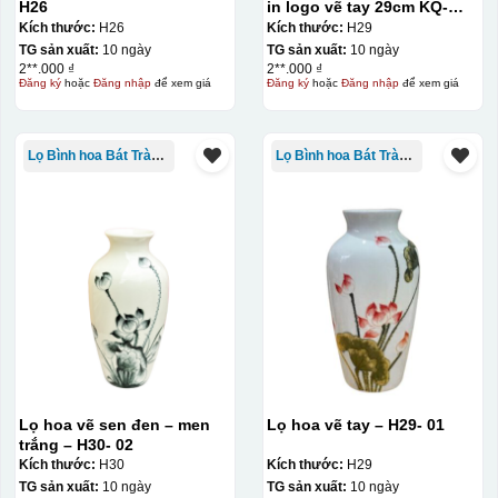
H26
in logo vẽ tay 29cm KQ-
LH01
Kích thước:
H26
Kích thước:
H29
Bước 2: Dán decal lên gốm sứ
Để dán decal lên gốm
TG sản xuất:
10 ngày
TG sản xuất:
10 ngày
2**.000 ₫
2**.000 ₫
sứ, thợ sẽ cắt thủ công các miếng logo ra, sau đó thấp
Đăng ký
hoặc
Đăng nhập
để xem giá
Đăng ký
hoặc
Đăng nhập
để xem giá
nước và trượt nhẹ lên gốm sứ để tem decal dính tạm lên
đó bằng nước. Người thợ sẽ căn chỉnh bằng mắt thường
cho vị trí logo cân đối phù hợp, sau đó dùng miếng nhựa
Lọ Bình hoa Bát Tràng in logo
Lọ Bình hoa Bát Tràng in logo
gạt hết nước phía dưới ra
Lọ hoa vẽ sen đen – men
Lọ hoa vẽ tay – H29- 01
trắng – H30- 02
Kích thước:
H30
Kích thước:
H29
TG sản xuất:
10 ngày
TG sản xuất:
10 ngày