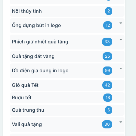
Nồi thủy tinh
2
Ống đựng bút in logo
12
Phích giữ nhiệt quà tặng
33
Quà tặng dát vàng
25
Đồ điện gia dụng in logo
99
Giỏ quà Tết
42
Rượu tết
18
Quà trung thu
6
Vali quà tặng
30