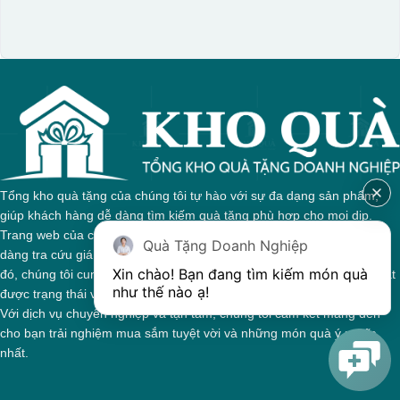
Hộp xi 2 cốc
Tổng kho quà tặng của chúng tôi tự hào với sự đa dạng sản phẩm,
giúp khách hàng dễ dàng tìm kiếm quà tặng phù hợp cho mọi dịp.
Trang web của chúng tôi được thiết kế trực quan, cho phép bạn dễ
Quà Tặng Doanh Nghiệp
dàng tra cứu giá cả và thông tin chi tiết về từng sản phẩm. Bên cạnh
Xin chào! Bạn đang tìm kiếm món quà 
đó, chúng tôi cung cấp hệ thống theo dõi đơn hàng, giúp bạn nắm bắt
như thế nào ạ! 
được trạng thái và giai đoạn xử lý của đơn hàng một cách thuận tiện.
Với dịch vụ chuyên nghiệp và tận tâm, chúng tôi cam kết mang đến
cho bạn trải nghiệm mua sắm tuyệt vời và những món quà ý nghĩa
nhất.