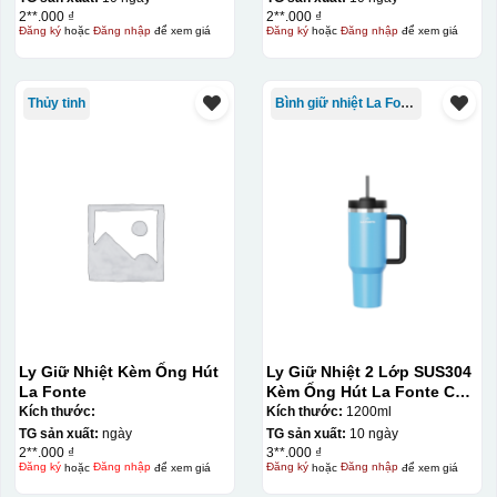
2**.000 ₫
2**.000 ₫
lên gốm sứ
Đăng ký
hoặc
Đăng nhập
để xem giá
Đăng ký
hoặc
Đăng nhập
để xem giá
Bước 2: Dán decal lên gốm sứ
Để dán decal lên gốm
sứ, thợ sẽ cắt thủ công các miếng logo ra, sau đó thấp
Thủy tinh
Bình giữ nhiệt La Fonte
nước và trượt nhẹ lên gốm sứ để tem decal dính tạm lên
đó bằng nước. Người thợ sẽ căn chỉnh bằng mắt thường
cho vị trí logo cân đối phù hợp, sau đó dùng miếng nhựa
gạt hết nước phía dưới ra
Ly Giữ Nhiệt Kèm Ống Hút
Ly Giữ Nhiệt 2 Lớp SUS304
La Fonte
Kèm Ống Hút La Fonte Có
Tay Cầm 1200ml
Kích thước:
Kích thước:
1200ml
TG sản xuất:
ngày
TG sản xuất:
10 ngày
2**.000 ₫
3**.000 ₫
Đăng ký
hoặc
Đăng nhập
để xem giá
Đăng ký
hoặc
Đăng nhập
để xem giá