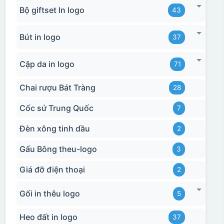
Bộ giftset In logo
43
Bút in logo
37
Hộp xi ly sứ
Cặp da in logo
71
Chai rượu Bát Tràng
28
Cốc sứ Trung Quốc
7
Đèn xông tinh dầu
2
Gấu Bông theu-logo
3
Giá đỡ điện thoại
2
Gối in thêu logo
5
Heo đất in logo
37