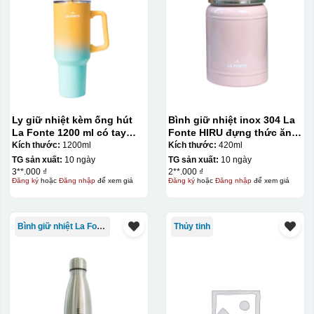
Ly giữ nhiệt kèm ống hút
Bình giữ nhiệt inox 304 La
La Fonte 1200 ml có tay
Fonte HIRU đựng thức ăn
cầm – 012317
420 ml – 012348
Kích thước:
1200ml
Kích thước:
420ml
TG sản xuất:
10 ngày
TG sản xuất:
10 ngày
3**.000 ₫
2**.000 ₫
Đăng ký
hoặc
Đăng nhập
để xem giá
Đăng ký
hoặc
Đăng nhập
để xem giá
Bình giữ nhiệt La Fonte
Thủy tinh