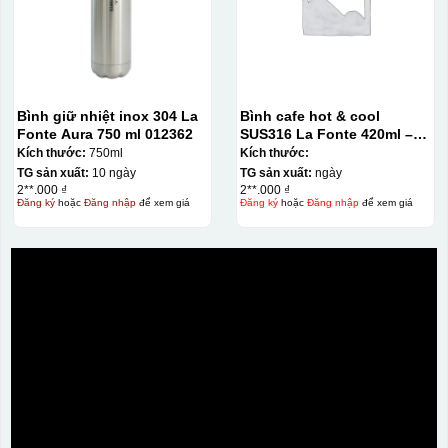
Bình giữ nhiệt inox 304 La
Bình cafe hot & cool
Fonte Aura 750 ml 012362
SUS316 La Fonte 420ml –
Bước 3: Xếp sản phẩm sau khi dán vào lò nung và
012775
Kích thước:
750ml
Kích thước:
nung ở nhiệt độ 700-800 độ C
Deacl có 1 nền màu
TG sản xuất:
10 ngày
TG sản xuất:
ngày
vàng, khi in ở nhiệt cao, nền đó sẽ cháy và biến mất để
2**.000 ₫
2**.000 ₫
Đăng ký
hoặc
Đăng nhập
để xem giá
Đăng ký
hoặc
Đăng nhập
để xem giá
lại mực in logo dính chết lên gốm sứ [gallery link="file"
size="full" ids="29792,29791,29790"]