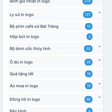
Bình giữ nhiệt in logo
276
Ly sứ in logo
127
Bộ phin cafe sứ Bát Tràng
12
Hộp bút in logo
2
Bộ bình cốc thủy tinh
30
Ô dù in logo
25
Quà tặng tết
18
Áo mưa in logo
15
Đồng hồ in logo
88
Bảo bình
4