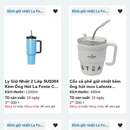
Bình giữ nhiệt La Fonte
Bình giữ nhiệt La Fonte
Thợ đang căn chỉnh dán decal lên bát cơm
Ly Giữ Nhiệt 2 Lớp SUS304
Cốc cà phê giữ nhiệt kèm
Kèm Ống Hút La Fonte Có
ống hút inox Lafonte
Tay Cầm 1200ml
480ML – 012782
Kích thước:
1200ml
Kích thước:
480ml
TG sản xuất:
10 ngày
TG sản xuất:
10 ngày
3**.000 ₫
2**.000 ₫
Đăng ký
hoặc
Đăng nhập
để xem giá
Đăng ký
hoặc
Đăng nhập
để xem giá
Bình giữ nhiệt La Fonte
Bình giữ nhiệt La Fonte