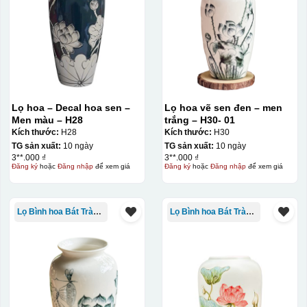
Lọ hoa – Decal hoa sen –
Lọ hoa vẽ sen đen – men
Men màu – H28
trắng – H30- 01
Kích thước:
H28
Kích thước:
H30
TG sản xuất:
10 ngày
TG sản xuất:
10 ngày
3**.000 ₫
3**.000 ₫
Đăng ký
hoặc
Đăng nhập
để xem giá
Đăng ký
hoặc
Đăng nhập
để xem giá
Lọ Bình hoa Bát Tràng in logo
Lọ Bình hoa Bát Tràng in logo