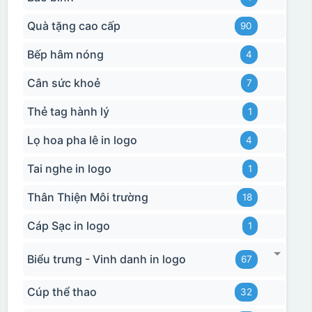
Quà tặng cao cấp
90
Bếp hâm nóng
4
Cân sức khoẻ
7
Thẻ tag hành lý
1
Lọ hoa pha lê in logo
4
Tai nghe in logo
1
Thân Thiện Môi trường
18
Cáp Sạc in logo
1
Biểu trưng - Vinh danh in logo
67
Cúp thể thao
32