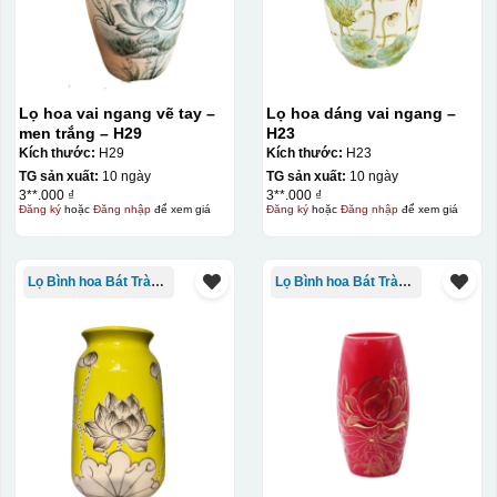
Lọ hoa vai ngang vẽ tay –
Lọ hoa dáng vai ngang –
men trắng – H29
H23
Kích thước:
H29
Kích thước:
H23
TG sản xuất:
10 ngày
TG sản xuất:
10 ngày
3**.000 ₫
3**.000 ₫
Đăng ký
hoặc
Đăng nhập
để xem giá
Đăng ký
hoặc
Đăng nhập
để xem giá
Lọ Bình hoa Bát Tràng in logo
Lọ Bình hoa Bát Tràng in logo