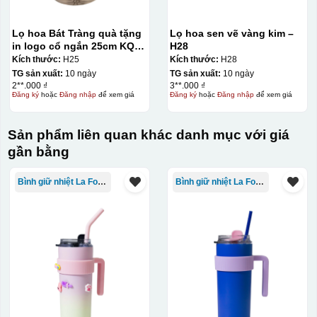
Lọ hoa Bát Tràng quà tặng
Lọ hoa sen vẽ vàng kim –
in logo cổ ngắn 25cm KQ-
H28
LH02
Kích thước:
H25
Kích thước:
H28
TG sản xuất:
10 ngày
TG sản xuất:
10 ngày
2**.000 ₫
3**.000 ₫
Đăng ký
hoặc
Đăng nhập
để xem giá
Đăng ký
hoặc
Đăng nhập
để xem giá
Sản phẩm liên quan khác danh mục với giá
gần bằng
Kiểu in:
Bình giữ nhiệt La Fonte
Bình giữ nhiệt La Fonte
In Decal
IN Decal lên GỐM SỨ
Bước 1: Tạo khuôn in để tạo ra Decal Bước 2: Dán
decal lên gốm sứ Bước 3: Cho vào lò nung ở nhiệt độ
700-800 độ C
Bước 1: Tạo ra DECAL
Để tạo ra decal
trước khi dán nó lên gốm sứ, xưởng in sẽ in lên 1 loại
giấy đặc biệt, và kích thước logo được căn chỉnh theo