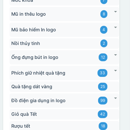
Móc khóa
7
Mũ in thêu logo
8
Mũ bảo hiểm In logo
4
Nồi thủy tinh
2
Ống đựng bút in logo
12
Phích giữ nhiệt quà tặng
33
Quà tặng dát vàng
25
Đồ điện gia dụng in logo
99
Giỏ quà Tết
42
Rượu tết
18