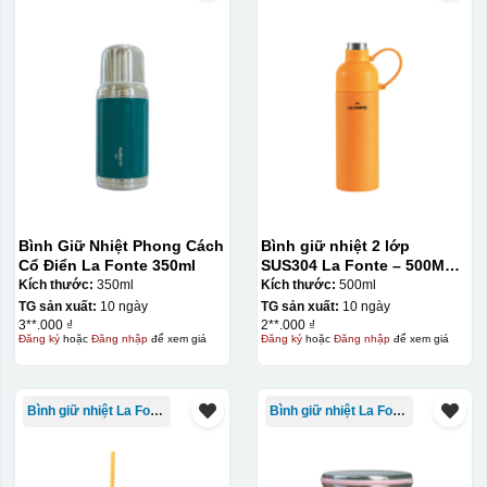
Chén sau khi được dán xong (chưa nung)
Bình Giữ Nhiệt Phong Cách
Bình giữ nhiệt 2 lớp
Cổ Điển La Fonte 350ml
SUS304 La Fonte – 500ML –
012737
Kích thước:
350ml
Kích thước:
500ml
TG sản xuất:
10 ngày
TG sản xuất:
10 ngày
3**.000 ₫
2**.000 ₫
Đăng ký
hoặc
Đăng nhập
để xem giá
Đăng ký
hoặc
Đăng nhập
để xem giá
Bình giữ nhiệt La Fonte
Bình giữ nhiệt La Fonte