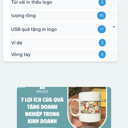
Túi vải in thêu logo
3
tượng rồng
15
USB quà tặng in logo
11
Ví da
2
Vòng tay
3