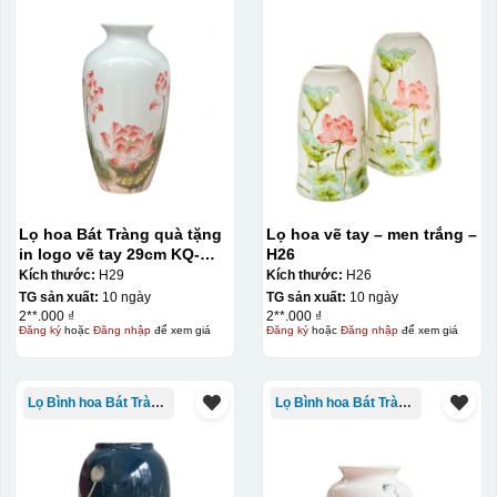
Lọ hoa Bát Tràng quà tặng
Lọ hoa vẽ tay – men trắng –
in logo vẽ tay 29cm KQ-
H26
LH01
Kích thước:
H29
Kích thước:
H26
TG sản xuất:
10 ngày
TG sản xuất:
10 ngày
2**.000 ₫
2**.000 ₫
Đăng ký
hoặc
Đăng nhập
để xem giá
Đăng ký
hoặc
Đăng nhập
để xem giá
Lọ Bình hoa Bát Tràng in logo
Lọ Bình hoa Bát Tràng in logo