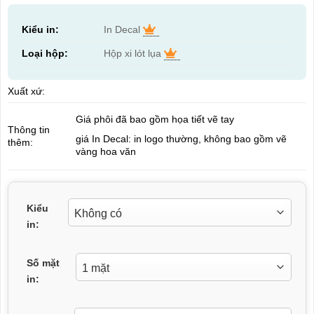
Kiểu in:
In Decal
Loại hộp:
Hộp xi lót lụa
Xuất xứ:
Giá phôi đã bao gồm họa tiết vẽ tay
Thông tin
giá In Decal: in logo thường, không bao gồm vẽ
thêm:
vàng hoa văn
Kiểu
in:
Số mặt
in: