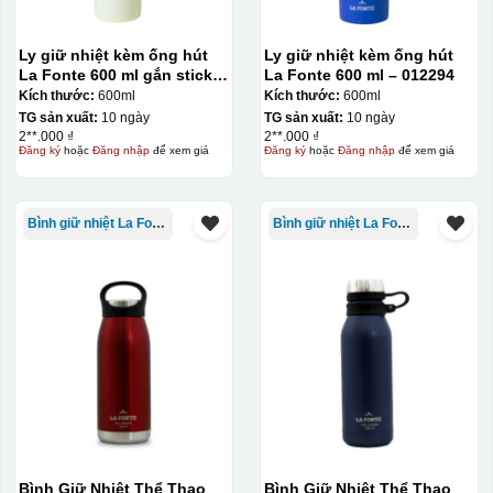
sản phẩm, để khi dán không bị nhỏ hoặc to quá
Ly giữ nhiệt kèm ống hút
Ly giữ nhiệt kèm ống hút
La Fonte 600 ml gắn sticker
La Fonte 600 ml – 012294
– 012294
Kích thước:
600ml
Kích thước:
600ml
TG sản xuất:
10 ngày
TG sản xuất:
10 ngày
2**.000 ₫
2**.000 ₫
Đăng ký
hoặc
Đăng nhập
để xem giá
Đăng ký
hoặc
Đăng nhập
để xem giá
Bình giữ nhiệt La Fonte
Bình giữ nhiệt La Fonte
Decal được in xong, sẽ có 1 nền vàng phía dưới
Bình Giữ Nhiệt Thể Thao
Bình Giữ Nhiệt Thể Thao