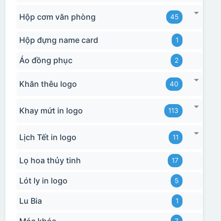
Hộp cơm văn phòng
45
Hộp đựng name card
1
Áo đồng phục
2
Khăn thêu logo
40
Khay mứt in logo
113
Lịch Tết in logo
11
Lọ hoa thủy tinh
17
Lót ly in logo
5
Lu Bia
1