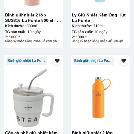
Bình giữ nhiệt 2 lớp
Ly Giữ Nhiệt Kèm Ống Hút
SUS316 La Fonte 800ml –
La Fonte
012720
Kích thước:
800ml
Kích thước:
710ml
TG sản xuất:
10 ngày
TG sản xuất:
10 ngày
2**.000 ₫
2**.000 ₫
Đăng ký
hoặc
Đăng nhập
để xem giá
Đăng ký
hoặc
Đăng nhập
để xem giá
Bình giữ nhiệt La Fonte
Bình giữ nhiệt La Fonte
Cốc cà phê giữ nhiệt kèm
Bình giữ nhiệt 2 lớp