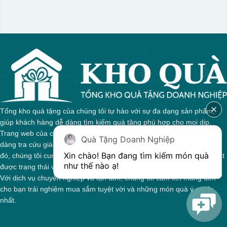
Tổng kho quà tặng của chúng tôi tự hào với sự đa dạng sản phẩm,
giúp khách hàng dễ dàng tìm kiếm quà tặng phù hợp cho mọi dịp.
Trang web của chúng tôi được thiết kế trực quan, cho phép bạn dễ
Quà Tặng Doanh Nghiệp
dàng tra cứu giá cả và thông tin chi tiết về từng sản phẩm. Bên cạnh
Xin chào! Bạn đang tìm kiếm món quà 
đó, chúng tôi cung cấp hệ thống theo dõi đơn hàng, giúp bạn nắm bắt
như thế nào ạ! 
được trạng thái và giai đoạn xử lý của đơn hàng một cách thuận tiện.
Với dịch vụ chuyên nghiệp và tận tâm, chúng tôi cam kết mang đến
cho bạn trải nghiệm mua sắm tuyệt vời và những món quà ý nghĩa
nhất.