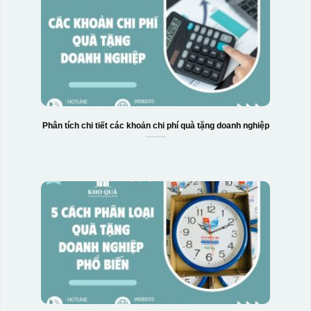
Thông tin, hình ảnh in
hoặc rất khó khắn
trên chất liệu decal
về tẩy xoá
đẹp, sắc nét, không
bị lem
Khó khăn trong việc
in 1 số màu: Màu
hồng cánh sen,
Màu tím
Chất liệu in decal
Khó khăn trong việc
phong phú, dễ dàng
in chuyển màu (dễ
lựa chọn chất liệu
trong việc in đơn
Phân tích chi tiết các khoản chi phí quà tặng doanh nghiệp
phù hợp với nhu cầu.
sắc)
Dán được lên nhiều
bề mặt, phẳng và
cong
Kiểu hộp:
Hộp xi lót lụa
Hộp xi ấm chén