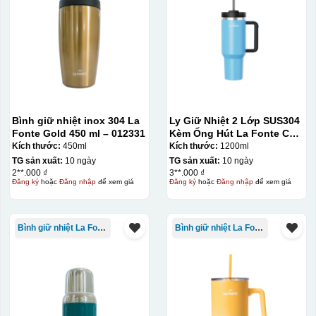
Bình giữ nhiệt inox 304 La
Ly Giữ Nhiệt 2 Lớp SUS304
Fonte Gold 450 ml – 012331
Kèm Ống Hút La Fonte Có
Tay Cầm 1200ml
Kích thước:
450ml
Kích thước:
1200ml
TG sản xuất:
10 ngày
TG sản xuất:
10 ngày
2**.000 ₫
3**.000 ₫
Đăng ký
hoặc
Đăng nhập
để xem giá
Đăng ký
hoặc
Đăng nhập
để xem giá
Bình giữ nhiệt La Fonte
Bình giữ nhiệt La Fonte