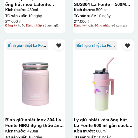
ống hút inox Lafonte
SUS304 La Fonte – 500ML –
480ML – 012782
012737
Kích thước:
480ml
Kích thước:
500ml
TG sản xuất:
10 ngày
TG sản xuất:
10 ngày
2**.000 ₫
2**.000 ₫
Đăng ký
hoặc
Đăng nhập
để xem giá
Đăng ký
hoặc
Đăng nhập
để xem giá
Bình giữ nhiệt La Fonte
Bình giữ nhiệt La Fonte
Bình giữ nhiệt inox 304 La
Ly giữ nhiệt kèm ống hút
Fonte HIRU đựng thức ăn
La Fonte 600 ml gắn sticker
420 ml – 012348
– 012294
Kích thước:
420ml
Kích thước:
600ml
TG sản xuất:
10 ngày
TG sản xuất:
10 ngày