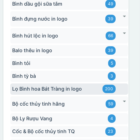
Bình dầu gội sữa tắm
49
Bình đựng nước in logo
39
Decal được in xong, sẽ có 1 nền vàng phía dưới
Bình hút lộc in logo
66
Balo thêu in logo
39
Bình tỏi
5
Bình tỳ bà
3
Lọ Bình hoa Bát Tràng in logo
200
Bộ cốc thủy tinh hãng
59
Bộ Ly Rượu Vang
4
Cốc & Bộ cốc thủy tinh TQ
23