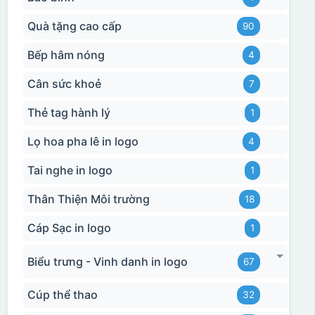
700-800 độ C
Bước 1: Tạo ra DECAL
Để tạo ra decal
trước khi dán nó lên gốm sứ, xưởng in sẽ in lên 1 loại
Quà tặng cao cấp
90
giấy đặc biệt, và kích thước logo được căn chỉnh theo
Bếp hâm nóng
sản phẩm, để khi dán không bị nhỏ hoặc to quá
4
Cân sức khoẻ
7
Thẻ tag hành lý
1
Lọ hoa pha lê in logo
4
Tai nghe in logo
1
Thân Thiện Môi trường
18
Cáp Sạc in logo
1
Biểu trưng - Vinh danh in logo
67
Cúp thể thao
32