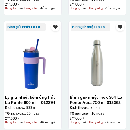
2**.000 ₫
2**.000 ₫
Đăng ký
hoặc
Đăng nhập
để xem giá
Đăng ký
hoặc
Đăng nhập
để xem giá
Bình giữ nhiệt La Fonte
Bình giữ nhiệt La Fonte
Ly giữ nhiệt kèm ống hút
Bình giữ nhiệt inox 304 La
La Fonte 600 ml – 012294
Fonte Aura 750 ml 012362
Kích thước:
600ml
Kích thước:
750ml
TG sản xuất:
10 ngày
TG sản xuất:
10 ngày
2**.000 ₫
2**.000 ₫
Đăng ký
hoặc
Đăng nhập
để xem giá
Đăng ký
hoặc
Đăng nhập
để xem giá