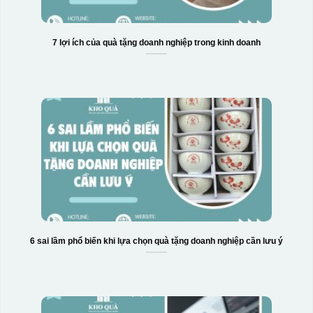
7 lợi ích của quà tặng doanh nghiệp trong kinh doanh
Ưu, nhược điểm của in Decal trượt nước
trên gốm sứ
Ưu điểm
Nhược điểm
Độ bám dính lên bề
mặt vật liệu rất tốt,
6 sai lầm phổ biến khi lựa chọn quà tặng doanh nghiệp cần lưu ý
không phai theo thời
gian
Không thể tẩy xoá
được nếu in sai,