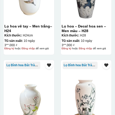
Lọ hoa vẽ tay – Men trắng–
Lọ hoa – Decal hoa sen –
H24
Men màu – H28
Kích thước:
H24cm
Kích thước:
H28
TG sản xuất:
10 ngày
TG sản xuất:
10 ngày
3**.000 ₫
3**.000 ₫
Đăng ký
hoặc
Đăng nhập
để xem giá
Đăng ký
hoặc
Đăng nhập
để xem giá
Lọ Bình hoa Bát Tràng in logo
Lọ Bình hoa Bát Tràng in logo