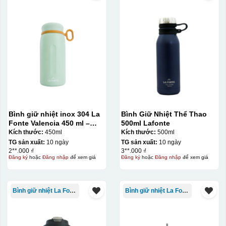
Bình giữ nhiệt inox 304 La
Bình Giữ Nhiệt Thể Thao
Fonte Valencia 450 ml –
500ml Lafonte
012355
Kích thước:
450ml
Kích thước:
500ml
TG sản xuất:
10 ngày
TG sản xuất:
10 ngày
2**.000 ₫
3**.000 ₫
Đăng ký
hoặc
Đăng nhập
để xem giá
Đăng ký
hoặc
Đăng nhập
để xem giá
Bình giữ nhiệt La Fonte
Bình giữ nhiệt La Fonte