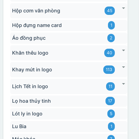
Hộp cơm văn phòng
45
Hộp đựng name card
1
Áo đồng phục
2
Khăn thêu logo
40
Khay mứt in logo
113
Thợ đang căn chỉnh dán decal lên bát cơm
Lịch Tết in logo
11
Lọ hoa thủy tinh
17
Lót ly in logo
5
Lu Bia
1