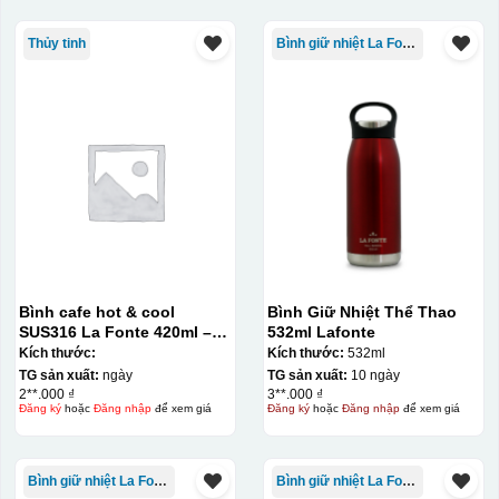
Thủy tinh
Bình giữ nhiệt La Fonte
Bình cafe hot & cool
Bình Giữ Nhiệt Thể Thao
SUS316 La Fonte 420ml –
532ml Lafonte
012775
Kích thước:
Kích thước:
532ml
TG sản xuất:
ngày
TG sản xuất:
10 ngày
2**.000 ₫
3**.000 ₫
Đăng ký
hoặc
Đăng nhập
để xem giá
Đăng ký
hoặc
Đăng nhập
để xem giá
Bình giữ nhiệt La Fonte
Bình giữ nhiệt La Fonte