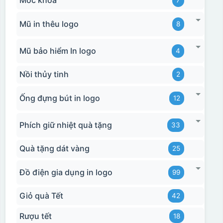
Móc khóa
7
Mũ in thêu logo
8
Mũ bảo hiểm In logo
4
Nồi thủy tinh
2
Ống đựng bút in logo
12
Chén sau khi được dán xong (chưa nung)
Phích giữ nhiệt quà tặng
33
Quà tặng dát vàng
25
Đồ điện gia dụng in logo
99
Giỏ quà Tết
42
Rượu tết
18