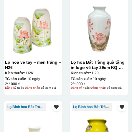
Lọ hoa vẽ tay – men trắng –
Lọ hoa Bát Tràng quà tặng
H26
in logo vẽ tay 29cm KQ-
LH01
Kích thước:
H26
Kích thước:
H29
TG sản xuất:
10 ngày
TG sản xuất:
10 ngày
2**.000 ₫
2**.000 ₫
Đăng ký
hoặc
Đăng nhập
để xem giá
Đăng ký
hoặc
Đăng nhập
để xem giá
Lọ Bình hoa Bát Tràng in logo
Lọ Bình hoa Bát Tràng in logo