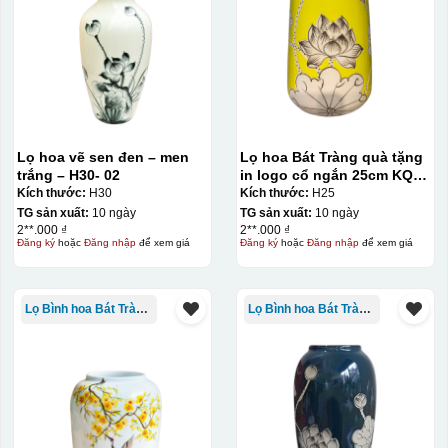
Lọ hoa vẽ sen đen – men
Lọ hoa Bát Tràng quà tặng
trắng – H30- 02
in logo cổ ngắn 25cm KQ-
LH02
Kích thước:
H30
Kích thước:
H25
TG sản xuất:
10 ngày
TG sản xuất:
10 ngày
2**.000 ₫
2**.000 ₫
Đăng ký
hoặc
Đăng nhập
để xem giá
Đăng ký
hoặc
Đăng nhập
để xem giá
Lọ Bình hoa Bát Tràng in logo
Lọ Bình hoa Bát Tràng in logo