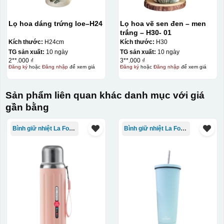
Lọ hoa dáng trứng loe–H24
Lọ hoa vẽ sen đen – men
trắng – H30- 01
Kích thước:
H24cm
Kích thước:
H30
TG sản xuất:
10 ngày
TG sản xuất:
10 ngày
2**.000 ₫
3**.000 ₫
Đăng ký
hoặc
Đăng nhập
để xem giá
Đăng ký
hoặc
Đăng nhập
để xem giá
Sản phẩm liên quan khác danh mục với giá
gần bằng
Bình giữ nhiệt La Fonte
Bình giữ nhiệt La Fonte