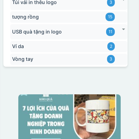
Túi vải in thêu logo
3
tượng rồng
15
USB quà tặng in logo
11
Ví da
2
Vòng tay
3
Bước 3: Xếp sản phẩm sau khi dán vào lò nung và
nung ở nhiệt độ 700-800 độ C
Deacl có 1 nền màu
vàng, khi in ở nhiệt cao, nền đó sẽ cháy và biến mất để
lại mực in logo dính chết lên gốm sứ [gallery link="file"
size="full" ids="29792,29791,29790"]