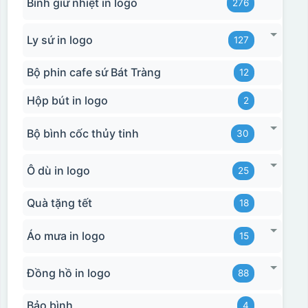
Bình giữ nhiệt in logo
276
Ly sứ in logo
127
Bộ phin cafe sứ Bát Tràng
12
Hộp bút in logo
2
Bộ bình cốc thủy tinh
30
Ô dù in logo
25
Quà tặng tết
18
Kiểu in:
Áo mưa in logo
In Decal
15
IN Decal lên GỐM SỨ
Đồng hồ in logo
88
Bước 1: Tạo khuôn in để tạo ra Decal Bước 2: Dán
decal lên gốm sứ Bước 3: Cho vào lò nung ở nhiệt độ
Bảo bình
4