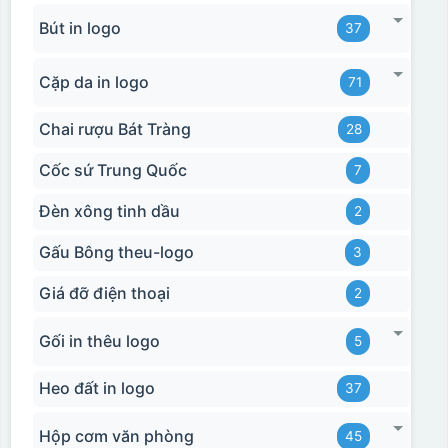
Bút in logo
37
Cặp da in logo
71
Chai rượu Bát Tràng
28
Cốc sứ Trung Quốc
7
Đèn xông tinh dầu
2
Gấu Bông theu-logo
3
Giá đỡ điện thoại
2
Gối in thêu logo
5
Heo đất in logo
37
Hộp cơm văn phòng
45