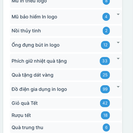
Mũ in thêu logo
8
Mũ bảo hiểm In logo
4
Nồi thủy tinh
2
Ống đựng bút in logo
12
Phích giữ nhiệt quà tặng
33
Quà tặng dát vàng
25
Đồ điện gia dụng in logo
99
Giỏ quà Tết
42
Rượu tết
18
Quà trung thu
6