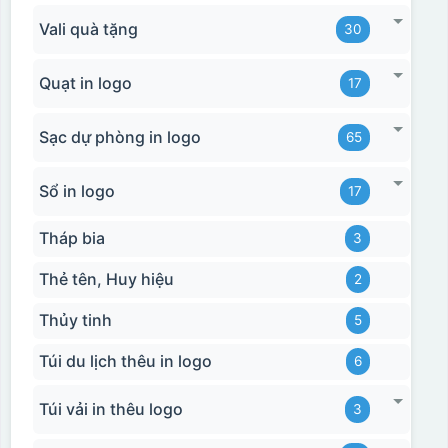
Vali quà tặng
30
Quạt in logo
17
Sạc dự phòng in logo
65
Sổ in logo
17
Tháp bia
3
Thẻ tên, Huy hiệu
2
Thủy tinh
5
Túi du lịch thêu in logo
6
Túi vải in thêu logo
3