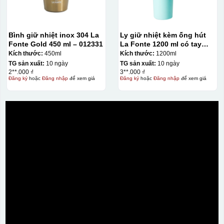
Kiểu hộp:
Hộp xi lót lụa
Bình giữ nhiệt inox 304 La
Ly giữ nhiệt kèm ống hút
Hộp xi ấm chén
Fonte Gold 450 ml – 012331
La Fonte 1200 ml có tay
cầm – 012317
Kích thước:
450ml
Kích thước:
1200ml
TG sản xuất:
10 ngày
TG sản xuất:
10 ngày
2**.000 ₫
3**.000 ₫
Đăng ký
hoặc
Đăng nhập
để xem giá
Đăng ký
hoặc
Đăng nhập
để xem giá