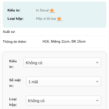
Kiểu in:
In Decal
Loại hộp:
Hộp xi lót lụa
Xuất xứ:
H16, Miệng 11cm, ĐK 15cm
Thông tin thêm:
Kiểu
in:
Số mặt
in:
Loại
hộp: