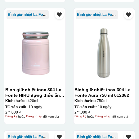
Bình giữ nhiệt La Fonte
Bình giữ nhiệt La Fonte
Bình giữ nhiệt inox 304 La
Bình giữ nhiệt inox 304 La
Fonte HIRU đựng thức ăn
Fonte Aura 750 ml 012362
420 ml – 012348
Kích thước:
420ml
Kích thước:
750ml
TG sản xuất:
10 ngày
TG sản xuất:
10 ngày
2**.000 ₫
2**.000 ₫
Đăng ký
hoặc
Đăng nhập
để xem giá
Đăng ký
hoặc
Đăng nhập
để xem giá
Bình giữ nhiệt La Fonte
Bình giữ nhiệt La Fonte