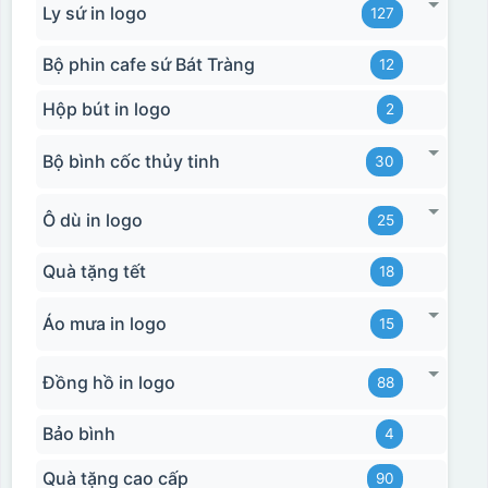
Ly sứ in logo
127
Bộ phin cafe sứ Bát Tràng
12
Hộp bút in logo
2
Bộ bình cốc thủy tinh
30
Ô dù in logo
25
Quà tặng tết
18
Hộp xi ly sứ
Áo mưa in logo
15
Đồng hồ in logo
88
Bảo bình
4
Quà tặng cao cấp
90