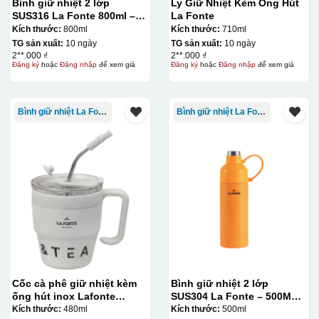
Bình giữ nhiệt 2 lớp
Ly Giữ Nhiệt Kèm Ống Hút
SUS316 La Fonte 800ml –
La Fonte
012720
Kích thước:
800ml
Kích thước:
710ml
TG sản xuất:
10 ngày
TG sản xuất:
10 ngày
2**.000 ₫
2**.000 ₫
Đăng ký
hoặc
Đăng nhập
để xem giá
Đăng ký
hoặc
Đăng nhập
để xem giá
Bình giữ nhiệt La Fonte
Bình giữ nhiệt La Fonte
Thợ đang căn chỉnh dán decal lên bát cơm
Cốc cà phê giữ nhiệt kèm
Bình giữ nhiệt 2 lớp
ống hút inox Lafonte
SUS304 La Fonte – 500ML –
480ML – 012782
012737
Kích thước:
480ml
Kích thước:
500ml