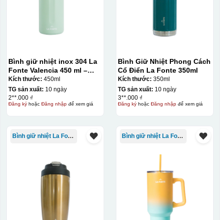
không phai theo thời
gian
Không thể tẩy xoá
được nếu in sai,
Thông tin, hình ảnh in
hoặc rất khó khắn
trên chất liệu decal
về tẩy xoá
Bình giữ nhiệt inox 304 La
Bình Giữ Nhiệt Phong Cách
đẹp, sắc nét, không
Fonte Valencia 450 ml –
Cổ Điển La Fonte 350ml
bị lem
Khó khăn trong việc
012355
Kích thước:
450ml
Kích thước:
350ml
in 1 số màu: Màu
TG sản xuất:
10 ngày
TG sản xuất:
10 ngày
hồng cánh sen,
2**.000 ₫
3**.000 ₫
Màu tím
Đăng ký
hoặc
Đăng nhập
để xem giá
Đăng ký
hoặc
Đăng nhập
để xem giá
Chất liệu in decal
Khó khăn trong việc
phong phú, dễ dàng
in chuyển màu (dễ
lựa chọn chất liệu
trong việc in đơn
Bình giữ nhiệt La Fonte
Bình giữ nhiệt La Fonte
phù hợp với nhu cầu.
sắc)
Dán được lên nhiều
bề mặt, phẳng và
cong