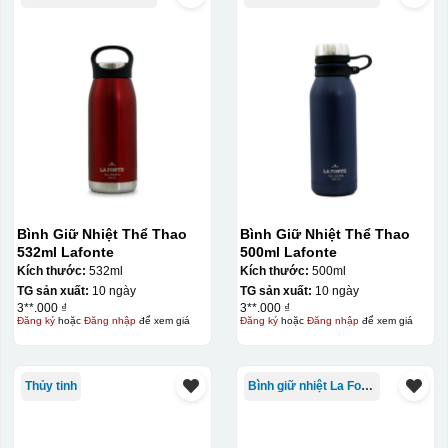
Bình Giữ Nhiệt Thể Thao
Bình Giữ Nhiệt Thể Thao
532ml Lafonte
500ml Lafonte
Kích thước:
532ml
Kích thước:
500ml
TG sản xuất:
10 ngày
TG sản xuất:
10 ngày
Bước 3: Xếp sản phẩm sau khi dán vào lò nung và
3**.000 ₫
3**.000 ₫
Đăng ký
hoặc
Đăng nhập
để xem giá
Đăng ký
hoặc
Đăng nhập
để xem giá
nung ở nhiệt độ 700-800 độ C
Deacl có 1 nền màu
vàng, khi in ở nhiệt cao, nền đó sẽ cháy và biến mất để
lại mực in logo dính chết lên gốm sứ [gallery link="file"
Thủy tinh
Bình giữ nhiệt La Fonte
size="full" ids="29792,29791,29790"]