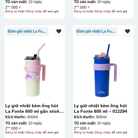
TG sản xuất:
10 ngày
TG sản xuất:
10 ngày
2**.000 ₫
2**.000 ₫
Đăng ký
hoặc
Đăng nhập
để xem giá
Đăng ký
hoặc
Đăng nhập
để xem giá
Bình giữ nhiệt La Fonte
Bình giữ nhiệt La Fonte
Chén sau khi được dán xong (chưa nung)
Ly giữ nhiệt kèm ống hút
Ly giữ nhiệt kèm ống hút
La Fonte 600 ml gắn sticker
La Fonte 600 ml – 012294
– 012294
Kích thước:
600ml
Kích thước:
600ml
TG sản xuất:
10 ngày
TG sản xuất:
10 ngày
2**.000 ₫
2**.000 ₫
Đăng ký
hoặc
Đăng nhập
để xem giá
Đăng ký
hoặc
Đăng nhập
để xem giá