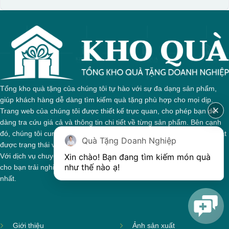
Tổng kho quà tặng của chúng tôi tự hào với sự đa dạng sản phẩm,
giúp khách hàng dễ dàng tìm kiếm quà tặng phù hợp cho mọi dịp.
Trang web của chúng tôi được thiết kế trực quan, cho phép bạn dễ
dàng tra cứu giá cả và thông tin chi tiết về từng sản phẩm. Bên cạnh
đó, chúng tôi cung cấp hệ thống theo dõi đơn hàng, giúp bạn nắm bắt
Quà Tặng Doanh Nghiệp
được trạng thái và giai đoạn xử lý của đơn hàng một cách thuận tiện.
Xin chào! Bạn đang tìm kiếm món quà 
Với dịch vụ chuyên nghiệp và tận tâm, chúng tôi cam kết mang đến
như thế nào ạ! 
cho bạn trải nghiệm mua sắm tuyệt vời và những món quà ý nghĩa
nhất.
Giới thiệu
Ảnh sản xuất