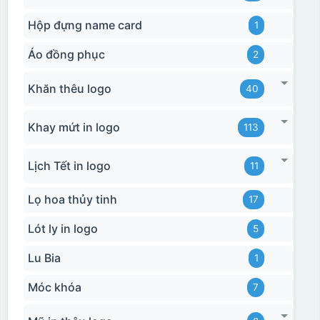
Hộp đựng name card
1
Áo đồng phục
2
Khăn thêu logo
40
Khay mứt in logo
113
Lịch Tết in logo
11
Lọ hoa thủy tinh
17
Lót ly in logo
5
Lu Bia
1
Móc khóa
7