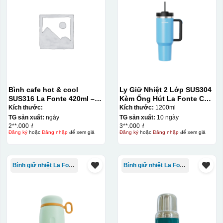
Bình cafe hot & cool
Ly Giữ Nhiệt 2 Lớp SUS304
SUS316 La Fonte 420ml –
Kèm Ống Hút La Fonte Có
012775
Tay Cầm 1200ml
Kích thước:
Kích thước:
1200ml
TG sản xuất:
ngày
TG sản xuất:
10 ngày
2**.000 ₫
3**.000 ₫
Đăng ký
hoặc
Đăng nhập
để xem giá
Đăng ký
hoặc
Đăng nhập
để xem giá
Ưu, nhược điểm của in Decal trượt nước
trên gốm sứ
Bình giữ nhiệt La Fonte
Bình giữ nhiệt La Fonte
Ưu điểm
Nhược điểm
Độ bám dính lên bề
mặt vật liệu rất tốt,