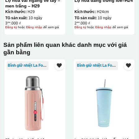
Lọ hoa vai ngang vẽ tay –
Lọ hoa dáng trứng loe–H24
men trắng – H29
Kích thước:
H29
Kích thước:
H24cm
TG sản xuất:
10 ngày
TG sản xuất:
10 ngày
3**.000 ₫
2**.000 ₫
Đăng ký
hoặc
Đăng nhập
để xem giá
Đăng ký
hoặc
Đăng nhập
để xem giá
Sản phẩm liên quan khác danh mục với giá
Đây là giấy decal đã in xong, đang chờ khô để cắt dán
gần bằng
lên gốm sứ
Bình giữ nhiệt La Fonte
Bình giữ nhiệt La Fonte
Bước 2: Dán decal lên gốm sứ
Để dán decal lên gốm
sứ, thợ sẽ cắt thủ công các miếng logo ra, sau đó thấp
nước và trượt nhẹ lên gốm sứ để tem decal dính tạm lên
đó bằng nước. Người thợ sẽ căn chỉnh bằng mắt thường
cho vị trí logo cân đối phù hợp, sau đó dùng miếng nhựa
gạt hết nước phía dưới ra