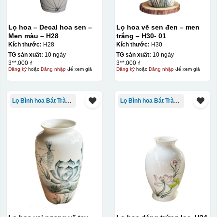
Lọ hoa – Decal hoa sen –
Lọ hoa vẽ sen đen – men
Men màu – H28
trắng – H30- 01
Kích thước:
H28
Kích thước:
H30
TG sản xuất:
10 ngày
TG sản xuất:
10 ngày
3**.000 ₫
3**.000 ₫
Đăng ký
hoặc
Đăng nhập
để xem giá
Đăng ký
hoặc
Đăng nhập
để xem giá
Decal được in xong, sẽ có 1 nền vàng phía dưới
Lọ Bình hoa Bát Tràng in logo
Lọ Bình hoa Bát Tràng in logo