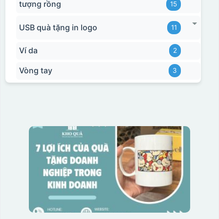
tượng rồng
15
USB quà tặng in logo
11
Ví da
2
Vòng tay
3