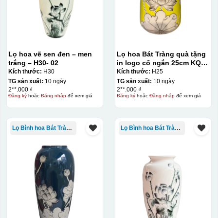
IN Decal lên GỐM SỨ
Bước 1: Tạo khuôn in để tạo ra Decal Bước 2: Dán
decal lên gốm sứ Bước 3: Cho vào lò nung ở nhiệt độ
700-800 độ C
Bước 1: Tạo ra DECAL
Để tạo ra decal
Lọ hoa vẽ sen đen – men
Lọ hoa Bát Tràng quà tặng
trước khi dán nó lên gốm sứ, xưởng in sẽ in lên 1 loại
trắng – H30- 02
in logo cổ ngắn 25cm KQ-
giấy đặc biệt, và kích thước logo được căn chỉnh theo
LH02
Kích thước:
H30
Kích thước:
H25
TG sản xuất:
10 ngày
TG sản xuất:
10 ngày
sản phẩm, để khi dán không bị nhỏ hoặc to quá
2**.000 ₫
2**.000 ₫
Đăng ký
hoặc
Đăng nhập
để xem giá
Đăng ký
hoặc
Đăng nhập
để xem giá
Lọ Bình hoa Bát Tràng in logo
Lọ Bình hoa Bát Tràng in logo