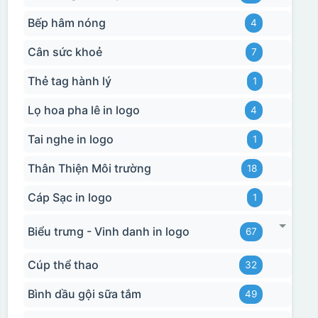
Bếp hâm nóng
4
Cân sức khoẻ
7
Thẻ tag hành lý
1
Lọ hoa pha lê in logo
4
Tai nghe in logo
1
Thân Thiện Môi trường
18
Cáp Sạc in logo
1
Biểu trưng - Vinh danh in logo
67
Cúp thể thao
32
Bình dầu gội sữa tắm
49