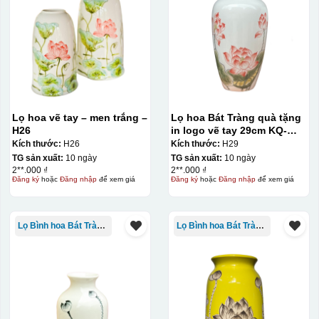
Lọ hoa vẽ tay – men trắng –
Lọ hoa Bát Tràng quà tặng
H26
in logo vẽ tay 29cm KQ-
LH01
Kích thước:
H26
Kích thước:
H29
TG sản xuất:
10 ngày
TG sản xuất:
10 ngày
2**.000 ₫
2**.000 ₫
Đăng ký
hoặc
Đăng nhập
để xem giá
Đăng ký
hoặc
Đăng nhập
để xem giá
Lọ Bình hoa Bát Tràng in logo
Lọ Bình hoa Bát Tràng in logo
Kiểu in:
In Decal