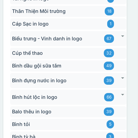
Thân Thiện Môi trường
18
Cáp Sạc in logo
1
Biểu trưng - Vinh danh in logo
67
Cúp thể thao
32
Bình dầu gội sữa tắm
49
Bình đựng nước in logo
39
Bình hút lộc in logo
66
Balo thêu in logo
39
Bình tỏi
5
Bình tỳ bà
3