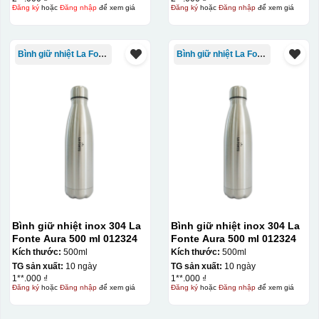
bị lem
Khó khăn trong việc
Đăng ký
hoặc
Đăng nhập
để xem giá
Đăng ký
hoặc
Đăng nhập
để xem giá
in 1 số màu: Màu
hồng cánh sen,
Màu tím
Bình giữ nhiệt La Fonte
Bình giữ nhiệt La Fonte
Chất liệu in decal
Khó khăn trong việc
phong phú, dễ dàng
in chuyển màu (dễ
lựa chọn chất liệu
trong việc in đơn
phù hợp với nhu cầu.
sắc)
Dán được lên nhiều
bề mặt, phẳng và
cong
Bình giữ nhiệt inox 304 La
Bình giữ nhiệt inox 304 La
Kiểu hộp:
Fonte Aura 500 ml 012324
Fonte Aura 500 ml 012324
Kích thước:
500ml
Kích thước:
500ml
Hộp xi lót lụa
TG sản xuất:
10 ngày
TG sản xuất:
10 ngày
Hộp xi ấm chén
1**.000 ₫
1**.000 ₫
Đăng ký
hoặc
Đăng nhập
để xem giá
Đăng ký
hoặc
Đăng nhập
để xem giá