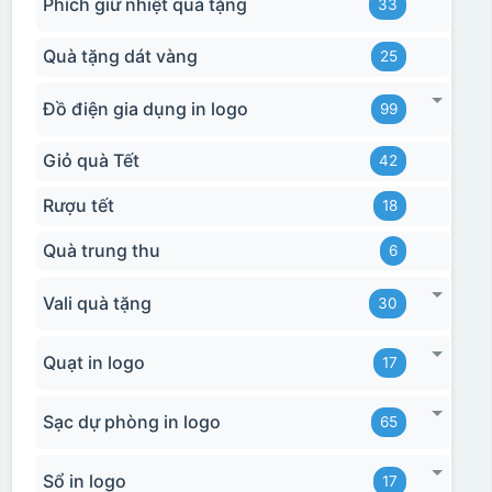
Phích giữ nhiệt quà tặng
33
Quà tặng dát vàng
25
Đồ điện gia dụng in logo
99
Giỏ quà Tết
42
Rượu tết
18
Quà trung thu
6
Vali quà tặng
30
Quạt in logo
17
Sạc dự phòng in logo
65
Sổ in logo
17