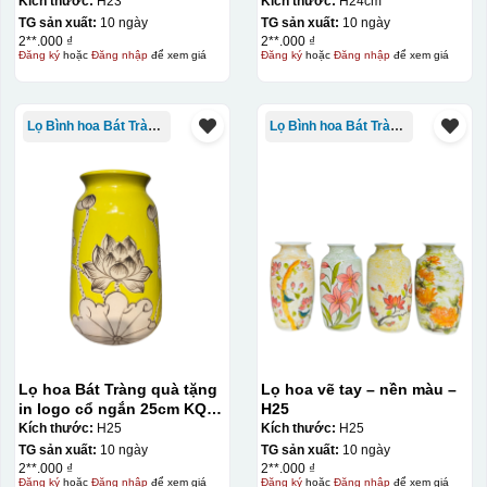
Kích thước:
H23
Kích thước:
H24cm
TG sản xuất:
10 ngày
TG sản xuất:
10 ngày
2**.000 ₫
2**.000 ₫
Đăng ký
hoặc
Đăng nhập
để xem giá
Đăng ký
hoặc
Đăng nhập
để xem giá
Lọ Bình hoa Bát Tràng in logo
Lọ Bình hoa Bát Tràng in logo
Kiểu in:
In Decal
IN Decal lên GỐM SỨ
Bước 1: Tạo khuôn in để tạo ra Decal Bước 2: Dán
Lọ hoa Bát Tràng quà tặng
Lọ hoa vẽ tay – nền màu –
decal lên gốm sứ Bước 3: Cho vào lò nung ở nhiệt độ
in logo cổ ngắn 25cm KQ-
H25
LH02
Kích thước:
H25
Kích thước:
H25
700-800 độ C
Bước 1: Tạo ra DECAL
Để tạo ra decal
TG sản xuất:
10 ngày
TG sản xuất:
10 ngày
trước khi dán nó lên gốm sứ, xưởng in sẽ in lên 1 loại
2**.000 ₫
2**.000 ₫
Đăng ký
hoặc
Đăng nhập
để xem giá
Đăng ký
hoặc
Đăng nhập
để xem giá