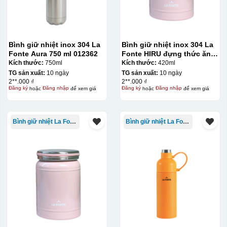
Bình giữ nhiệt inox 304 La
Bình giữ nhiệt inox 304 La
Fonte Aura 750 ml 012362
Fonte HIRU đựng thức ăn
420 ml – 012348
Kích thước:
750ml
Kích thước:
420ml
TG sản xuất:
10 ngày
TG sản xuất:
10 ngày
2**.000 ₫
2**.000 ₫
Đăng ký
hoặc
Đăng nhập
để xem giá
Đăng ký
hoặc
Đăng nhập
để xem giá
Bình giữ nhiệt La Fonte
Bình giữ nhiệt La Fonte