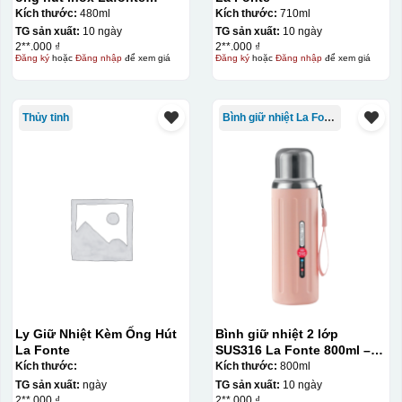
480ML – 012782
Kích thước:
480ml
Kích thước:
710ml
TG sản xuất:
10 ngày
TG sản xuất:
10 ngày
2**.000 ₫
2**.000 ₫
Đăng ký
hoặc
Đăng nhập
để xem giá
Đăng ký
hoặc
Đăng nhập
để xem giá
Thủy tinh
Bình giữ nhiệt La Fonte
Ưu, nhược điểm của in Decal trượt nước
trên gốm sứ
Ưu điểm
Nhược điểm
Độ bám dính lên bề
mặt vật liệu rất tốt,
không phai theo thời
gian
Ly Giữ Nhiệt Kèm Ống Hút
Bình giữ nhiệt 2 lớp
Không thể tẩy xoá
La Fonte
SUS316 La Fonte 800ml –
được nếu in sai,
Thông tin, hình ảnh in
012720
Kích thước:
Kích thước:
800ml
hoặc rất khó khắn
trên chất liệu decal
về tẩy xoá
TG sản xuất:
ngày
TG sản xuất:
10 ngày
đẹp, sắc nét, không
2**.000 ₫
2**.000 ₫