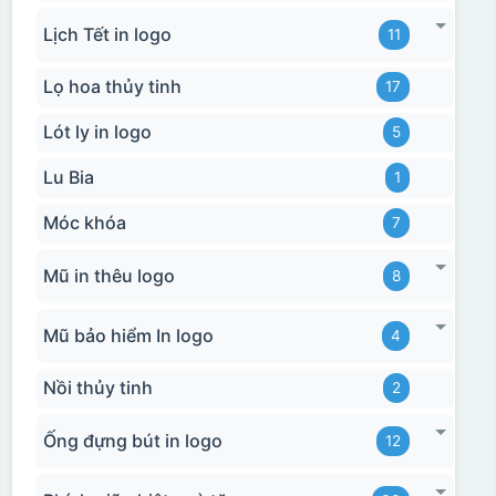
Lịch Tết in logo
11
Lọ hoa thủy tinh
17
Lót ly in logo
5
Lu Bia
1
Móc khóa
7
Mũ in thêu logo
8
Mũ bảo hiểm In logo
4
Nồi thủy tinh
2
Ống đựng bút in logo
12