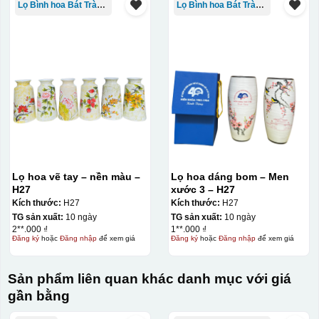
Lọ Bình hoa Bát Tràng in logo
Lọ Bình hoa Bát Tràng in logo
Decal được in xong, sẽ có 1 nền vàng phía dưới
Lọ hoa vẽ tay – nền màu –
Lọ hoa dáng bom – Men
H27
xước 3 – H27
Kích thước:
H27
Kích thước:
H27
TG sản xuất:
10 ngày
TG sản xuất:
10 ngày
2**.000 ₫
1**.000 ₫
Đăng ký
hoặc
Đăng nhập
để xem giá
Đăng ký
hoặc
Đăng nhập
để xem giá
Sản phẩm liên quan khác danh mục với giá
gần bằng