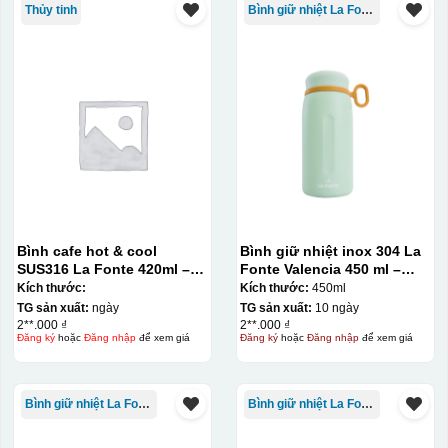
Thủy tinh
Bình giữ nhiệt La Fonte
Đây là giấy decal đã in xong, đang chờ khô để cắt dán
lên gốm sứ
Bước 2: Dán decal lên gốm sứ
Để dán decal lên gốm
sứ, thợ sẽ cắt thủ công các miếng logo ra, sau đó thấp
nước và trượt nhẹ lên gốm sứ để tem decal dính tạm lên
đó bằng nước. Người thợ sẽ căn chỉnh bằng mắt thường
cho vị trí logo cân đối phù hợp, sau đó dùng miếng nhựa
gạt hết nước phía dưới ra
Bình cafe hot & cool
Bình giữ nhiệt inox 304 La
SUS316 La Fonte 420ml –
Fonte Valencia 450 ml –
012775
012355
Kích thước:
Kích thước:
450ml
TG sản xuất:
ngày
TG sản xuất:
10 ngày
2**.000 ₫
2**.000 ₫
Đăng ký
hoặc
Đăng nhập
để xem giá
Đăng ký
hoặc
Đăng nhập
để xem giá
Bình giữ nhiệt La Fonte
Bình giữ nhiệt La Fonte