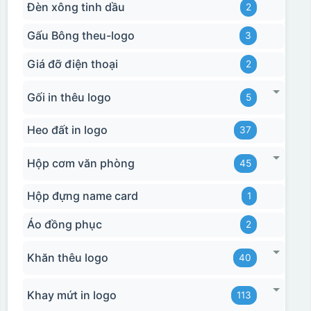
Đèn xông tinh dầu
2
Gấu Bông theu-logo
3
Giá đỡ điện thoại
2
Gối in thêu logo
5
Heo đất in logo
37
Hộp cơm văn phòng
45
Hộp đựng name card
1
Áo đồng phục
2
Khăn thêu logo
40
Khay mứt in logo
113