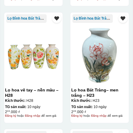
giấy đặc biệt, và kích thước logo được căn chỉnh theo
sản phẩm, để khi dán không bị nhỏ hoặc to quá
Lọ Bình hoa Bát Tràng in logo
Lọ Bình hoa Bát Tràng in logo
Lọ hoa vẽ tay – nền màu –
Lọ hoa Bát Tràng– men
H28
trắng – H23
Kích thước:
H28
Kích thước:
H23
TG sản xuất:
10 ngày
TG sản xuất:
10 ngày
2**.000 ₫
2**.000 ₫
Đăng ký
hoặc
Đăng nhập
để xem giá
Đăng ký
hoặc
Đăng nhập
để xem giá