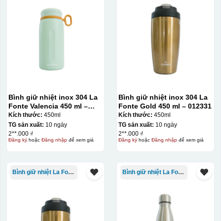
Thợ đang căn chỉnh dán decal lên bát cơm
Bình giữ nhiệt inox 304 La
Bình giữ nhiệt inox 304 La
Fonte Valencia 450 ml –
Fonte Gold 450 ml – 012331
012355
Kích thước:
450ml
Kích thước:
450ml
TG sản xuất:
10 ngày
TG sản xuất:
10 ngày
2**.000 ₫
2**.000 ₫
Đăng ký
hoặc
Đăng nhập
để xem giá
Đăng ký
hoặc
Đăng nhập
để xem giá
Bình giữ nhiệt La Fonte
Bình giữ nhiệt La Fonte