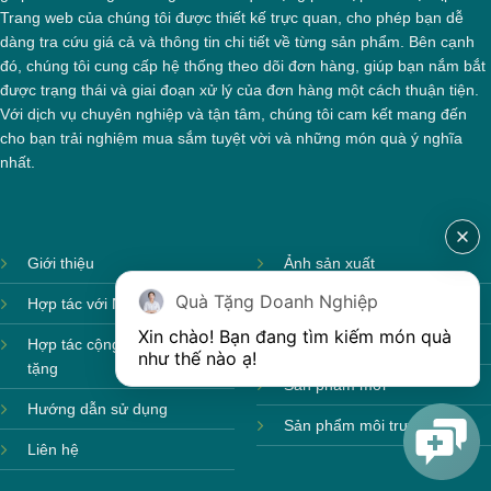
Trang web của chúng tôi được thiết kế trực quan, cho phép bạn dễ
dàng tra cứu giá cả và thông tin chi tiết về từng sản phẩm. Bên cạnh
đó, chúng tôi cung cấp hệ thống theo dõi đơn hàng, giúp bạn nắm bắt
được trạng thái và giai đoạn xử lý của đơn hàng một cách thuận tiện.
Với dịch vụ chuyên nghiệp và tận tâm, chúng tôi cam kết mang đến
cho bạn trải nghiệm mua sắm tuyệt vời và những món quà ý nghĩa
nhất.
Giới thiệu
Ảnh sản xuất
Quà Tặng Doanh Nghiệp
Hợp tác với Nhà cung cấp
Sản phẩm theo mùa
Xin chào! Bạn đang tìm kiếm món quà 
Hợp tác cộng tác viên quà
Sản phẩm sẵn hàng
như thế nào ạ! 
tặng
Sản phẩm mới
Hướng dẫn sử dụng
Sản phẩm môi trường
Liên hệ