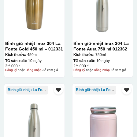
Bình giữ nhiệt inox 304 La
Bình giữ nhiệt inox 304 La
Fonte Gold 450 ml – 012331
Fonte Aura 750 ml 012362
Kích thước:
450ml
Kích thước:
750ml
Chén sau khi được dán xong (chưa nung)
TG sản xuất:
10 ngày
TG sản xuất:
10 ngày
2**.000 ₫
2**.000 ₫
Đăng ký
hoặc
Đăng nhập
để xem giá
Đăng ký
hoặc
Đăng nhập
để xem giá
Bình giữ nhiệt La Fonte
Bình giữ nhiệt La Fonte