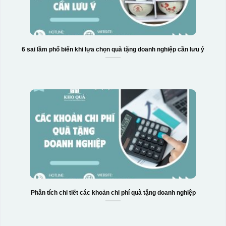
6 sai lầm phổ biến khi lựa chọn quà tặng doanh nghiệp cần lưu ý
Phân tích chi tiết các khoản chi phí quà tặng doanh nghiệp