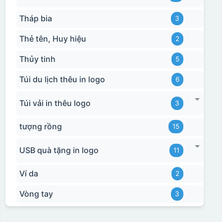
Tháp bia
3
Thẻ tên, Huy hiệu
2
Thủy tinh
5
Túi du lịch thêu in logo
6
Túi vải in thêu logo
3
tượng rồng
15
USB quà tặng in logo
11
Ví da
2
Vòng tay
3