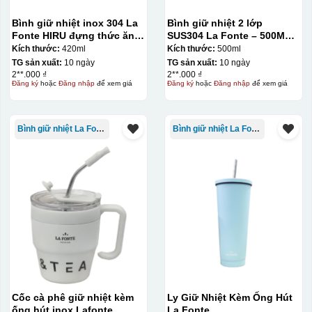
Bình giữ nhiệt inox 304 La
Bình giữ nhiệt 2 lớp
Fonte HIRU đựng thức ăn
SUS304 La Fonte – 500ML –
420 ml – 012348
012737
Kích thước:
420ml
Kích thước:
500ml
TG sản xuất:
10 ngày
TG sản xuất:
10 ngày
2**.000 ₫
2**.000 ₫
Đăng ký
hoặc
Đăng nhập
để xem giá
Đăng ký
hoặc
Đăng nhập
để xem giá
Bước 3: Xếp sản phẩm sau khi dán vào lò nung và
nung ở nhiệt độ 700-800 độ C
Deacl có 1 nền màu
Bình giữ nhiệt La Fonte
Bình giữ nhiệt La Fonte
vàng, khi in ở nhiệt cao, nền đó sẽ cháy và biến mất để
lại mực in logo dính chết lên gốm sứ [gallery link="file"
size="full" ids="29792,29791,29790"]
Cốc cà phê giữ nhiệt kèm
Ly Giữ Nhiệt Kèm Ống Hút
ống hút inox Lafonte
La Fonte