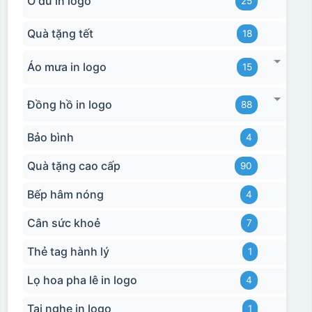
Ô dù in logo
25
Quà tặng tết
18
Áo mưa in logo
15
Hộp xi ly sứ
Đồng hồ in logo
88
Bảo bình
4
Quà tặng cao cấp
90
Bếp hâm nóng
4
Cân sức khoẻ
7
Thẻ tag hành lý
1
Lọ hoa pha lê in logo
4
Tai nghe in logo
1