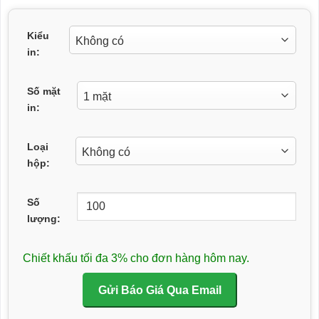
Kiểu
in:
Số mặt
in:
Loại
hộp:
Số
lượng:
Chiết khấu tối đa 3% cho đơn hàng hôm nay.
Gửi Báo Giá Qua Email