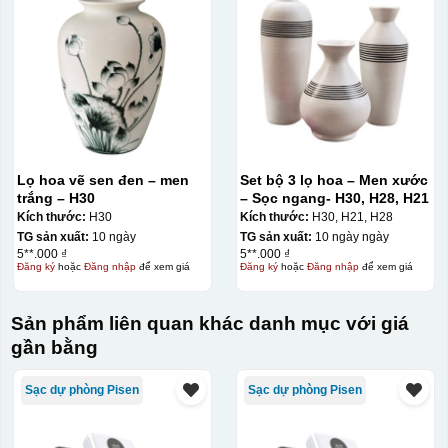
Lọ hoa vẽ sen đen – men
Set bộ 3 lọ hoa – Men xước
trắng – H30
– Sọc ngang- H30, H28, H21
Kích thước:
H30
Kích thước:
H30, H21, H28
TG sản xuất:
10 ngày
TG sản xuất:
10 ngày ngày
5**.000 ₫
5**.000 ₫
Đăng ký
hoặc
Đăng nhập
để xem giá
Đăng ký
hoặc
Đăng nhập
để xem giá
Sản phẩm liên quan khác danh mục với giá
gần bằng
Chất liệu:
Sạc dự phòng Pisen
Sạc dự phòng Pisen
sứ