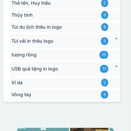
Thẻ tên, Huy hiệu
2
Thủy tinh
5
Túi du lịch thêu in logo
6
Túi vải in thêu logo
3
tượng rồng
15
USB quà tặng in logo
11
Ví da
2
Vòng tay
3