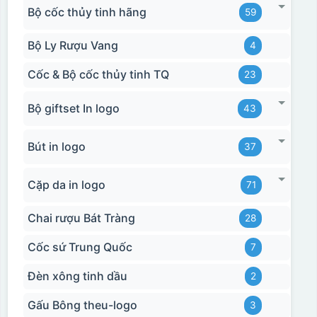
Bộ cốc thủy tinh hãng
59
Bộ Ly Rượu Vang
4
Cốc & Bộ cốc thủy tinh TQ
23
Bộ giftset In logo
43
Bút in logo
37
Cặp da in logo
71
Chai rượu Bát Tràng
28
Cốc sứ Trung Quốc
7
Đèn xông tinh dầu
2
Gấu Bông theu-logo
3