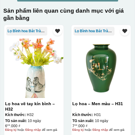
Sản phẩm liên quan cùng danh mục với giá
gần bằng
Lọ Bình hoa Bát Tràng in logo
Lọ Bình hoa Bát Tràng in logo
Lọ hoa vẽ tay kín bình –
Lọ hoa – Men màu – H31
H32
Kích thước:
H32
Kích thước:
H31
TG sản xuất:
10 ngày
TG sản xuất:
10 ngày
6**.000 ₫
7**.000 ₫
Đăng ký
hoặc
Đăng nhập
để xem giá
Đăng ký
hoặc
Đăng nhập
để xem giá