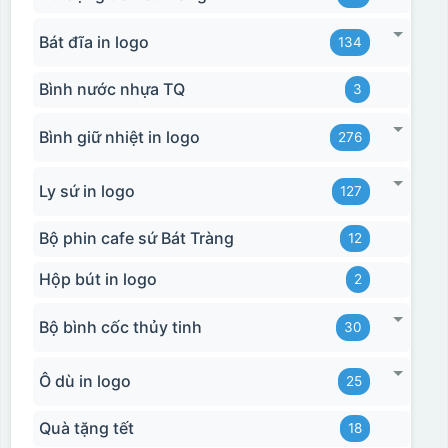
Bát đĩa in logo
134
Bình nước nhựa TQ
3
Bình giữ nhiệt in logo
276
Ly sứ in logo
127
Bộ phin cafe sứ Bát Tràng
12
Hộp bút in logo
2
Bộ bình cốc thủy tinh
30
Ô dù in logo
25
Quà tặng tết
18