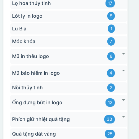
Lọ hoa thủy tinh
17
Lót ly in logo
5
Lu Bia
1
Móc khóa
7
Mũ in thêu logo
8
Mũ bảo hiểm In logo
4
Nồi thủy tinh
2
Ống đựng bút in logo
12
Phích giữ nhiệt quà tặng
33
Quà tặng dát vàng
25