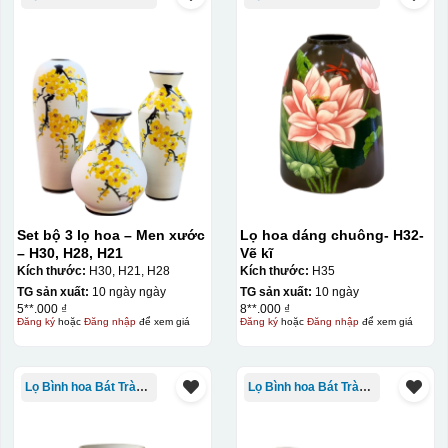
Set bộ 3 lọ hoa – Men xước
Lọ hoa dáng chuông- H32-
– H30, H28, H21
Vẽ kĩ
Kích thước:
H30, H21, H28
Kích thước:
H35
TG sản xuất:
10 ngày ngày
TG sản xuất:
10 ngày
5**.000 ₫
8**.000 ₫
Đăng ký
hoặc
Đăng nhập
để xem giá
Đăng ký
hoặc
Đăng nhập
để xem giá
Lọ Bình hoa Bát Tràng in logo
Lọ Bình hoa Bát Tràng in logo