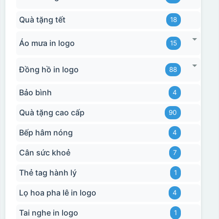
sứ, thợ sẽ cắt thủ công các miếng logo ra, sau đó thấp
nước và trượt nhẹ lên gốm sứ để tem decal dính tạm lên
Quà tặng tết
18
đó bằng nước. Người thợ sẽ căn chỉnh bằng mắt thường
cho vị trí logo cân đối phù hợp, sau đó dùng miếng nhựa
Áo mưa in logo
15
gạt hết nước phía dưới ra
Đồng hồ in logo
88
Bảo bình
4
Quà tặng cao cấp
90
Bếp hâm nóng
4
Cân sức khoẻ
7
Thẻ tag hành lý
1
Lọ hoa pha lê in logo
4
Tai nghe in logo
1