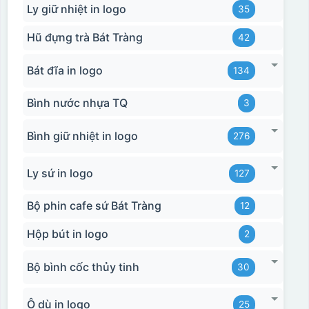
Ly giữ nhiệt in logo
35
Hũ đựng trà Bát Tràng
42
Bát đĩa in logo
134
Bình nước nhựa TQ
3
Bình giữ nhiệt in logo
276
Ly sứ in logo
127
Bộ phin cafe sứ Bát Tràng
12
Hộp bút in logo
2
Đây là giấy decal đã in xong, đang chờ khô để cắt dán
lên gốm sứ
Bộ bình cốc thủy tinh
30
Bước 2: Dán decal lên gốm sứ
Để dán decal lên gốm
Ô dù in logo
25