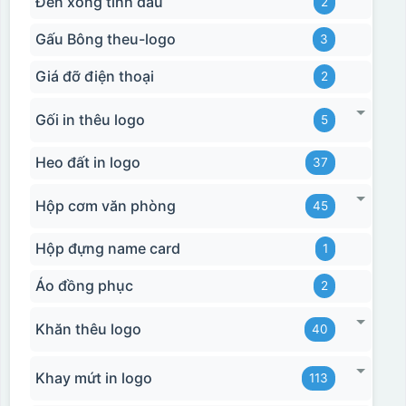
Đèn xông tinh dầu
2
Gấu Bông theu-logo
3
Giá đỡ điện thoại
2
Gối in thêu logo
5
Heo đất in logo
37
Hộp cơm văn phòng
45
Hộp đựng name card
1
Áo đồng phục
2
Khăn thêu logo
40
Khay mứt in logo
113