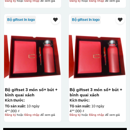
Đăng ký
hoặc
Đăng nhập
để xem giá
Đăng ký
hoặc
Đăng nhập
để xem giá
Bộ giftset In logo
Bộ giftset In logo
Bộ giftset 3 món sổ+ bút +
Bộ giftset 3 món sổ+ bút +
bình quai xách
bình quai xách
Kích thước:
Kích thước:
TG sản xuất:
10 ngày
TG sản xuất:
10 ngày
4**.000 ₫
4**.000 ₫
Đăng ký
hoặc
Đăng nhập
để xem giá
Đăng ký
hoặc
Đăng nhập
để xem giá