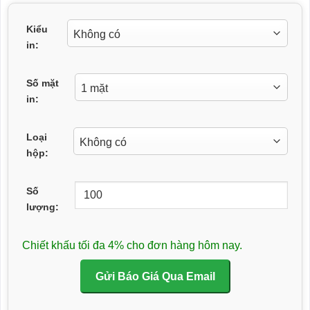
Kiểu
in:
Số mặt
in:
Loại
hộp:
Số
lượng:
Chiết khấu tối đa 4% cho đơn hàng hôm nay.
Gửi Báo Giá Qua Email