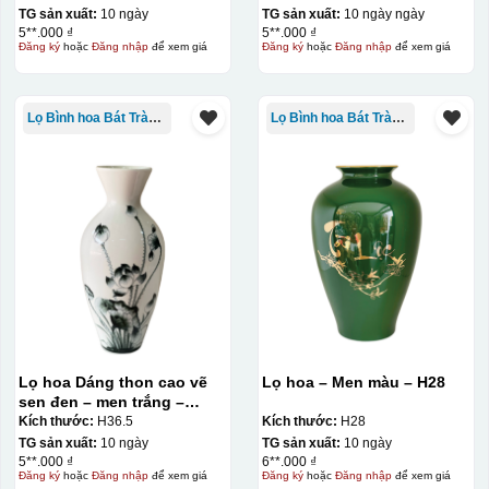
TG sản xuất:
10 ngày
TG sản xuất:
10 ngày ngày
5**.000 ₫
5**.000 ₫
Đăng ký
hoặc
Đăng nhập
để xem giá
Đăng ký
hoặc
Đăng nhập
để xem giá
Lọ Bình hoa Bát Tràng in logo
Lọ Bình hoa Bát Tràng in logo
Lọ hoa Dáng thon cao vẽ
Lọ hoa – Men màu – H28
sen đen – men trắng –
H36.5
Kích thước:
H36.5
Kích thước:
H28
TG sản xuất:
10 ngày
TG sản xuất:
10 ngày
5**.000 ₫
6**.000 ₫
Đăng ký
hoặc
Đăng nhập
để xem giá
Đăng ký
hoặc
Đăng nhập
để xem giá