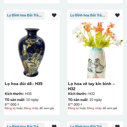
Lọ Bình hoa Bát Tràng in logo
Lọ Bình hoa Bát Tràng in logo
Lọ hoa đùi dế– H35
Lọ hoa vẽ tay kín bình –
H32
Kích thước:
H35
Kích thước:
H32
TG sản xuất:
10 ngày
TG sản xuất:
10 ngày
6**.000 ₫
6**.000 ₫
Đăng ký
hoặc
Đăng nhập
để xem giá
Đăng ký
hoặc
Đăng nhập
để xem giá
Lọ Bình hoa Bát Tràng in logo
Lọ Bình hoa Bát Tràng in logo