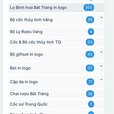
Lọ Bình hoa Bát Tràng in logo
200
Bộ cốc thủy tinh hãng
59
Chén sau khi được dán xong (chưa nung)
Bộ Ly Rượu Vang
4
Cốc & Bộ cốc thủy tinh TQ
23
Bộ giftset In logo
43
Bút in logo
37
Cặp da in logo
71
Chai rượu Bát Tràng
28
Cốc sứ Trung Quốc
7