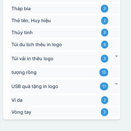
in chuyển màu (dễ
lựa chọn chất liệu
trong việc in đơn
Tháp bia
3
phù hợp với nhu cầu.
sắc)
Thẻ tên, Huy hiệu
2
Dán được lên nhiều
Thủy tinh
5
bề mặt, phẳng và
cong
Túi du lịch thêu in logo
6
Túi vải in thêu logo
3
Kiểu hộp:
tượng rồng
15
Hộp xi lót lụa
Hộp xi ấm chén
USB quà tặng in logo
11
Ví da
2
Vòng tay
3