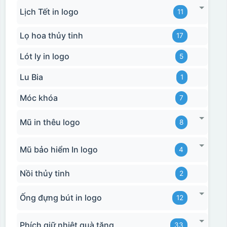
Lịch Tết in logo
11
Bước 3: Xếp sản phẩm sau khi dán vào lò nung và
Lọ hoa thủy tinh
17
nung ở nhiệt độ 700-800 độ C
Deacl có 1 nền màu
vàng, khi in ở nhiệt cao, nền đó sẽ cháy và biến mất để
Lót ly in logo
5
lại mực in logo dính chết lên gốm sứ [gallery link="file"
Lu Bia
1
size="full" ids="29792,29791,29790"]
Móc khóa
7
Mũ in thêu logo
8
Mũ bảo hiểm In logo
4
Nồi thủy tinh
2
Ống đựng bút in logo
12
Phích giữ nhiệt quà tặng
33