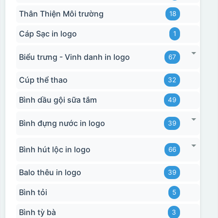
Thân Thiện Môi trường
18
Cáp Sạc in logo
1
Thợ đang căn chỉnh dán decal lên bát cơm
Biểu trưng - Vinh danh in logo
67
Cúp thể thao
32
Bình dầu gội sữa tắm
49
Bình đựng nước in logo
39
Bình hút lộc in logo
66
Balo thêu in logo
39
Bình tỏi
5
Bình tỳ bà
3