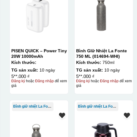
Bước 1: Tạo khuôn in để tạo ra Decal Bước 2: Dán decal 
Bước 1: Tạo ra DECAL
Để tạo ra decal trước khi dán nó l
thước logo được căn chỉnh theo sản phẩm, để khi dán khô
PISEN QUICK – Power Tiny
Bình GIữ Nhiệt La Fonte
20W 10000mAh
750 ML (014694-WHI)
Kích thước:
Kích thước:
750ml
TG sản xuất:
10 ngày
TG sản xuất:
10 ngày
5**.000 ₫
5**.000 ₫
Đăng ký
hoặc
Đăng nhập
để xem
Đăng ký
hoặc
Đăng nhập
để xem
giá
giá
Bình giữ nhiệt La Fonte
Bình giữ nhiệt La Fonte