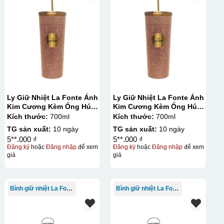
Ly Giữ Nhiệt La Fonte Ánh
Ly Giữ Nhiệt La Fonte Ánh
Kim Cương Kèm Ống Hút-
Kim Cương Kèm Ống Hút-
700 ml-014687-GOL
700 ml-014687-GOL
Kích thước:
700ml
Kích thước:
700ml
TG sản xuất:
10 ngày
TG sản xuất:
10 ngày
5**.000 ₫
5**.000 ₫
Đăng ký
hoặc
Đăng nhập
để xem
Đăng ký
hoặc
Đăng nhập
để xem
giá
giá
Bình giữ nhiệt La Fonte
Bình giữ nhiệt La Fonte