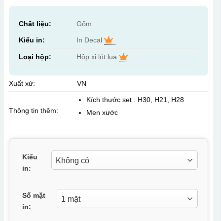
Chất liệu:
Gốm
Kiểu in:
In Decal
Loại hộp:
Hộp xi lót lụa
Xuất xứ:
VN
Kích thước set : H30, H21, H28
Thông tin thêm:
Men xước
Kiểu
in:
Số mặt
in: