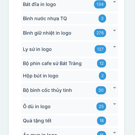
Bát đĩa in logo
134
Bình nước nhựa TQ
3
Bình giữ nhiệt in logo
276
Ly sứ in logo
127
Bộ phin cafe sứ Bát Tràng
12
Hộp bút in logo
2
Bộ bình cốc thủy tinh
30
Ô dù in logo
25
Quà tặng tết
18
Áo mưa in logo
15