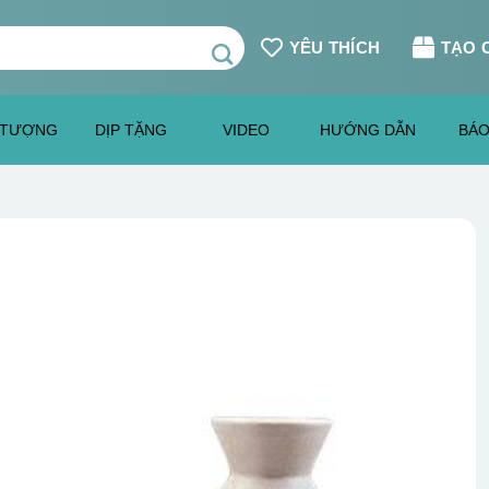
YÊU THÍCH
TẠO 
 TƯỢNG
DỊP TẶNG
VIDEO
HƯỚNG DẪN
BÁO