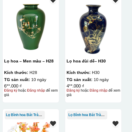
Lọ hoa – Men màu – H28
Lọ hoa đùi dế– H30
Kích thước:
H28
Kích thước:
H30
TG sản xuất:
10 ngày
TG sản xuất:
10 ngày
6**.000 ₫
4**.000 ₫
Đăng ký
hoặc
Đăng nhập
để xem
Đăng ký
hoặc
Đăng nhập
để xem
giá
giá
Lọ Bình hoa Bát Tràng in logo
Lọ Bình hoa Bát Tràng in logo