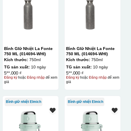
lên gốm sứ Bước 3: Cho vào lò nung ở nhiệt độ 700-800 độ C
ên gốm sứ, xưởng in sẽ in lên 1 loại giấy đặc biệt, và kích
ng bị nhỏ hoặc to quá
Bình GIữ Nhiệt La Fonte
Bình GIữ Nhiệt La Fonte
750 ML (014694-WHI)
750 ML (014694-WHI)
Kích thước:
750ml
Kích thước:
750ml
TG sản xuất:
10 ngày
TG sản xuất:
10 ngày
5**.000 ₫
5**.000 ₫
Đăng ký
hoặc
Đăng nhập
để xem
Đăng ký
hoặc
Đăng nhập
để xem
giá
giá
Bình giữ nhiệt Elmich
Bình giữ nhiệt Elmich