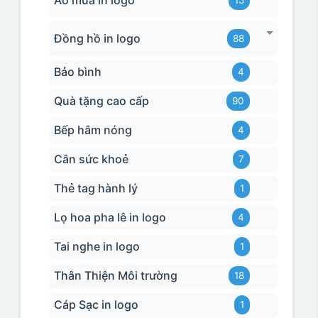
Đồng hồ in logo
88
Bảo bình
4
Quà tặng cao cấp
90
Bếp hâm nóng
4
Cân sức khoẻ
7
Thẻ tag hành lý
1
Lọ hoa pha lê in logo
4
Tai nghe in logo
1
Thân Thiện Môi trường
18
Cáp Sạc in logo
1