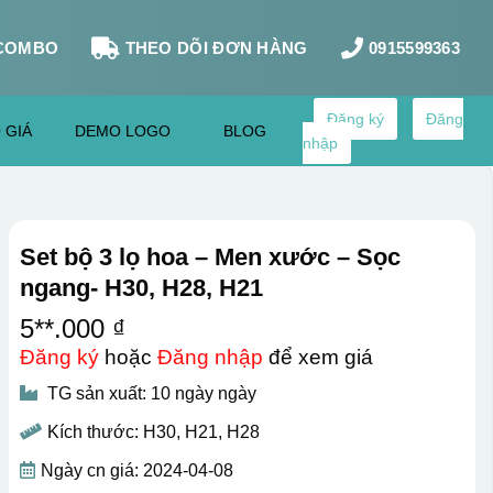
COMBO
THEO DÕI ĐƠN HÀNG
0915599363
Đăng ký
Đăng
 GIÁ
DEMO LOGO
BLOG
nhập
Set bộ 3 lọ hoa – Men xước – Sọc
ngang- H30, H28, H21
5**.000 ₫
Đăng ký
hoặc
Đăng nhập
để xem giá
TG sản xuất: 10 ngày ngày
Kích thước: H30, H21, H28
Ngày cn giá: 2024-04-08