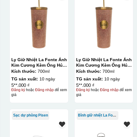
Ly Giữ Nhiệt La Fonte Ánh
Ly Giữ Nhiệt La Fonte Ánh
Kim Cương Kèm Ống Hút-
Kim Cương Kèm Ống Hút-
700 ml-014687-GOL
700 ml-014687-GOL
Kích thước:
700ml
Kích thước:
700ml
TG sản xuất:
10 ngày
TG sản xuất:
10 ngày
5**.000 ₫
5**.000 ₫
Đăng ký
hoặc
Đăng nhập
để xem
Đăng ký
hoặc
Đăng nhập
để xem
giá
giá
Kiểu in:
Sạc dự phòng Pisen
Bình giữ nhiệt La Fonte
In Decal
IN Decal lên GỐM SỨ