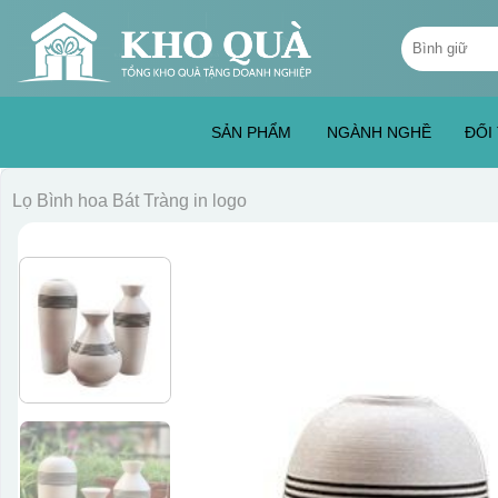
Skip
Tìm
to
kiếm:
content
SẢN PHẨM
NGÀNH NGHỀ
ĐỐI
Lọ Bình hoa Bát Tràng in logo