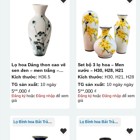
Lọ hoa Dáng thon cao vẽ
Set bộ 3 lọ hoa – Men
sen đen – men trắng –
xước – H30, H28, H21
H36.5
Kích thước:
H36.5
Kích thước:
H30, H21, H28
TG sản xuất:
10 ngày
TG sản xuất:
10 ngày ngày
5**.000 ₫
5**.000 ₫
Đăng ký
hoặc
Đăng nhập
để xem
Đăng ký
hoặc
Đăng nhập
để xem
giá
giá
Lọ Bình hoa Bát Tràng in logo
Lọ Bình hoa Bát Tràng in logo