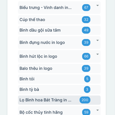
Biểu trưng - Vinh danh in logo
67
Cúp thể thao
32
Bình dầu gội sữa tắm
49
Bình đựng nước in logo
39
Bình hút lộc in logo
66
Balo thêu in logo
39
Bình tỏi
5
Bình tỳ bà
3
Lọ Bình hoa Bát Tràng in logo
200
Bộ cốc thủy tinh hãng
59