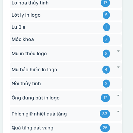
Lọ hoa thủy tinh
17
Lót ly in logo
5
Lu Bia
1
Móc khóa
7
Mũ in thêu logo
8
Mũ bảo hiểm In logo
4
Nồi thủy tinh
2
Ống đựng bút in logo
12
Phích giữ nhiệt quà tặng
33
Quà tặng dát vàng
25