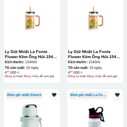
Đây là giấy decal đã in xong, đang chờ khô để cắt dán
Ly Giữ Nhiệt La Fonte
Ly Giữ Nhiệt La Fonte
lên gốm sứ
Flower Kèm Ống Hút-1540
Flower Kèm Ống Hút-1540
ml-014786
ml-014786
Kích thước:
1540ml
Kích thước:
1540ml
TG sản xuất:
10 ngày
TG sản xuất:
10 ngày
Bước 2: Dán decal lên gốm sứ
Để dán decal lên gốm
4**.000 ₫
4**.000 ₫
sứ, thợ sẽ cắt thủ công các miếng logo ra, sau đó thấp
Đăng ký
hoặc
Đăng nhập
để xem giá
Đăng ký
hoặc
Đăng nhập
để xem giá
nước và trượt nhẹ lên gốm sứ để tem decal dính tạm lên
đó bằng nước. Người thợ sẽ căn chỉnh bằng mắt thường
Bình giữ nhiệt Elmich
Bình giữ nhiệt La Fonte
cho vị trí logo cân đối phù hợp, sau đó dùng miếng nhựa
gạt hết nước phía dưới ra