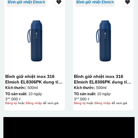
Bình giữ nhiệt Elmich
Bình giữ nhiệt Elmich
không phai theo thời
gian
Không thể tẩy xoá
được nếu in sai,
Thông tin, hình ảnh in
hoặc rất khó khắn
trên chất liệu decal
về tẩy xoá
đẹp, sắc nét, không
bị lem
Khó khăn trong việc
in 1 số màu: Màu
hồng cánh sen,
Màu tím
Chất liệu in decal
Khó khăn trong việc
Bình giữ nhiệt inox 316
Bình giữ nhiệt inox 316
phong phú, dễ dàng
in chuyển màu (dễ
Elmich EL8306PK dung tích
Elmich EL8306PK dung tích
lựa chọn chất liệu
trong việc in đơn
500ml
500ml
Kích thước:
500ml
Kích thước:
500ml
phù hợp với nhu cầu.
sắc)
TG sản xuất:
10 ngày
TG sản xuất:
10 ngày
3**.000 ₫
3**.000 ₫
Đăng ký
hoặc
Đăng nhập
để xem giá
Đăng ký
hoặc
Đăng nhập
để xem giá
Dán được lên nhiều
bề mặt, phẳng và
cong