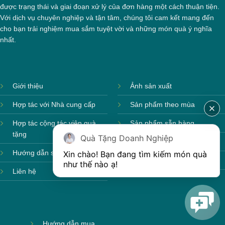
được trạng thái và giai đoạn xử lý của đơn hàng một cách thuận tiện.
Với dịch vụ chuyên nghiệp và tận tâm, chúng tôi cam kết mang đến
cho bạn trải nghiệm mua sắm tuyệt vời và những món quà ý nghĩa
nhất.
Giới thiệu
Ảnh sản xuất
Hợp tác với Nhà cung cấp
Sản phẩm theo mùa
Hợp tác cộng tác viên quà
Sản phẩm sẵn hàng
tặng
Quà Tặng Doanh Nghiệp
Sản phẩm mới
Hướng dẫn sử dụng
Xin chào! Bạn đang tìm kiếm món quà 
Sản phẩm môi trường
như thế nào ạ! 
Liên hệ
Hướng dẫn mua