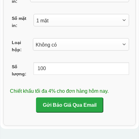
in:
Số mặt
in:
Loại
hộp:
Số
lượng:
Chiết khấu tối đa 4% cho đơn hàng hôm nay.
Gửi Báo Giá Qua Email