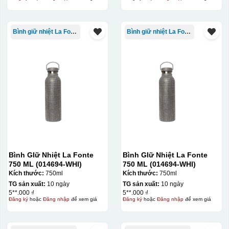
Bình giữ nhiệt La Fonte
Bình giữ nhiệt La Fonte
Ưu, nhược điểm của in Decal trượt nước
Bình GIữ Nhiệt La Fonte
Bình GIữ Nhiệt La Fonte
750 ML (014694-WHI)
750 ML (014694-WHI)
trên gốm sứ
Kích thước:
750ml
Kích thước:
750ml
TG sản xuất:
10 ngày
TG sản xuất:
10 ngày
Ưu điểm
Nhược điểm
5**.000 ₫
5**.000 ₫
Đăng ký
hoặc
Đăng nhập
để xem giá
Đăng ký
hoặc
Đăng nhập
để xem giá
Độ bám dính lên bề
mặt vật liệu rất tốt,