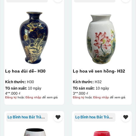
In Decal
IN Decal lên GỐM SỨ
Bước 1: Tạo khuôn in để tạo ra Decal Bước 2: Dán
decal lên gốm sứ Bước 3: Cho vào lò nung ở nhiệt độ
700-800 độ C
Bước 1: Tạo ra DECAL
Để tạo ra decal
trước khi dán nó lên gốm sứ, xưởng in sẽ in lên 1 loại
giấy đặc biệt, và kích thước logo được căn chỉnh theo
sản phẩm, để khi dán không bị nhỏ hoặc to quá
Lọ hoa đùi dế– H30
Lọ hoa vẽ sen hồng- H32
Kích thước:
H30
Kích thước:
H32
TG sản xuất:
10 ngày
TG sản xuất:
10 ngày
4**.000 ₫
3**.000 ₫
Đăng ký
hoặc
Đăng nhập
để xem giá
Đăng ký
hoặc
Đăng nhập
để xem giá
Lọ Bình hoa Bát Tràng in logo
Lọ Bình hoa Bát Tràng in logo