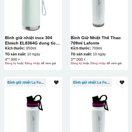
Bình giữ nhiệt inox 304
Bình Giữ Nhiệt Thể Thao
Elmich EL8364G dung tích
709ml Lafonte
850ml
Kích thước:
850ml
Kích thước:
709ml
TG sản xuất:
10 ngày
TG sản xuất:
10 ngày
4**.000 ₫
3**.000 ₫
Đăng ký
hoặc
Đăng nhập
để xem giá
Đăng ký
hoặc
Đăng nhập
để xem giá
Bình giữ nhiệt La Fonte
Bình giữ nhiệt La Fonte
Thợ đang căn chỉnh dán decal lên bát cơm