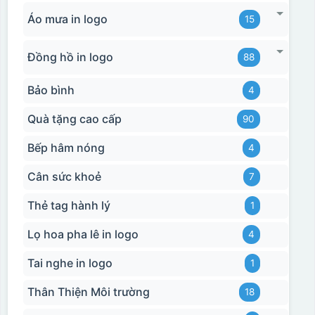
Áo mưa in logo
15
Đồng hồ in logo
88
Bảo bình
4
Quà tặng cao cấp
90
Bếp hâm nóng
4
Cân sức khoẻ
7
Thẻ tag hành lý
1
Hộp xi ly sứ
Lọ hoa pha lê in logo
4
Tai nghe in logo
1
Thân Thiện Môi trường
18