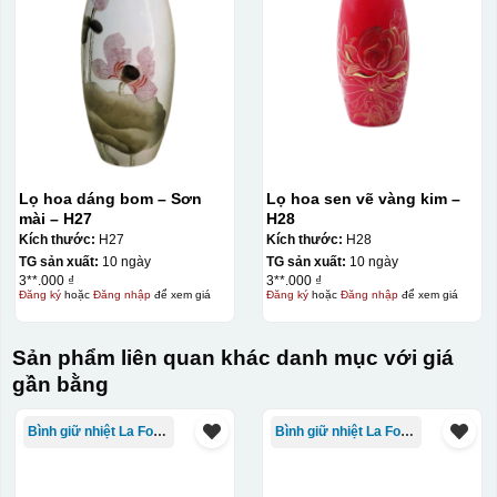
Decal được in xong, sẽ có 1 nền vàng phía dưới
Lọ hoa dáng bom – Sơn
Lọ hoa sen vẽ vàng kim –
mài – H27
H28
Kích thước:
H27
Kích thước:
H28
TG sản xuất:
10 ngày
TG sản xuất:
10 ngày
3**.000 ₫
3**.000 ₫
Đăng ký
hoặc
Đăng nhập
để xem giá
Đăng ký
hoặc
Đăng nhập
để xem giá
Sản phẩm liên quan khác danh mục với giá
gần bằng
Bình giữ nhiệt La Fonte
Bình giữ nhiệt La Fonte