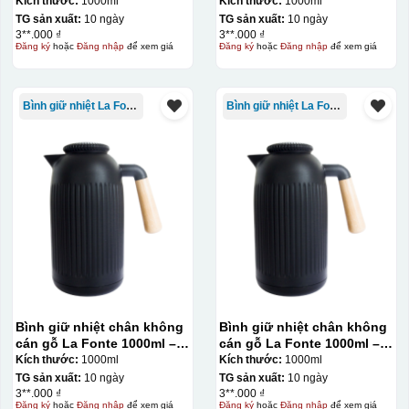
– 011655
011679
Kích thước:
1000ml
Kích thước:
1000ml
TG sản xuất:
10 ngày
TG sản xuất:
10 ngày
3**.000 ₫
3**.000 ₫
Đăng ký
hoặc
Đăng nhập
để xem giá
Đăng ký
hoặc
Đăng nhập
để xem giá
Bình giữ nhiệt La Fonte
Bình giữ nhiệt La Fonte
Bước 3: Xếp sản phẩm sau khi dán vào lò nung và
nung ở nhiệt độ 700-800 độ C
Deacl có 1 nền màu
Bình giữ nhiệt chân không
Bình giữ nhiệt chân không
vàng, khi in ở nhiệt cao, nền đó sẽ cháy và biến mất để
cán gỗ La Fonte 1000ml –
cán gỗ La Fonte 1000ml –
lại mực in logo dính chết lên gốm sứ [gallery link="file"
011679
011679
Kích thước:
1000ml
Kích thước:
1000ml
size="full" ids="29792,29791,29790"]
TG sản xuất:
10 ngày
TG sản xuất:
10 ngày
3**.000 ₫
3**.000 ₫
Đăng ký
hoặc
Đăng nhập
để xem giá
Đăng ký
hoặc
Đăng nhập
để xem giá