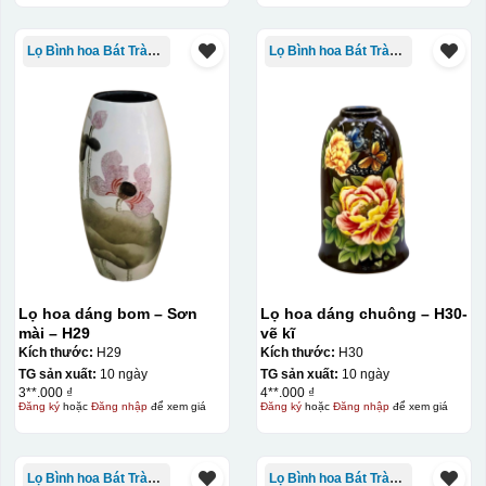
Lọ Bình hoa Bát Tràng in logo
Lọ Bình hoa Bát Tràng in logo
Lọ hoa dáng bom – Sơn
Lọ hoa dáng chuông – H30-
mài – H29
vẽ kĩ
Kích thước:
H29
Kích thước:
H30
TG sản xuất:
10 ngày
TG sản xuất:
10 ngày
3**.000 ₫
4**.000 ₫
Đăng ký
hoặc
Đăng nhập
để xem giá
Đăng ký
hoặc
Đăng nhập
để xem giá
Kiểu in:
Lọ Bình hoa Bát Tràng in logo
Lọ Bình hoa Bát Tràng in logo