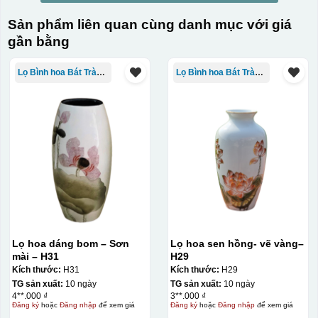
Sản phẩm liên quan cùng danh mục với giá
gần bằng
Lọ Bình hoa Bát Tràng in logo
Lọ Bình hoa Bát Tràng in logo
Lọ hoa dáng bom – Sơn
Lọ hoa sen hồng- vẽ vàng–
mài – H31
H29
Kích thước:
H31
Kích thước:
H29
TG sản xuất:
10 ngày
TG sản xuất:
10 ngày
4**.000 ₫
3**.000 ₫
Đăng ký
hoặc
Đăng nhập
để xem giá
Đăng ký
hoặc
Đăng nhập
để xem giá