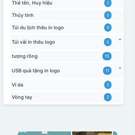
Thẻ tên, Huy hiệu
2
Thủy tinh
5
Túi du lịch thêu in logo
6
Túi vải in thêu logo
3
tượng rồng
15
USB quà tặng in logo
11
Ví da
2
Vòng tay
3