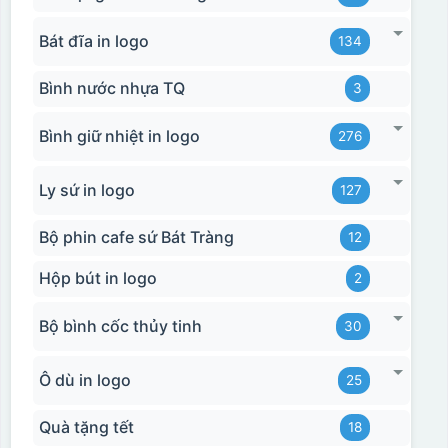
Bát đĩa in logo
134
Bình nước nhựa TQ
3
Bình giữ nhiệt in logo
276
Ly sứ in logo
127
Bộ phin cafe sứ Bát Tràng
12
Hộp bút in logo
2
Bộ bình cốc thủy tinh
30
Ô dù in logo
25
Quà tặng tết
18