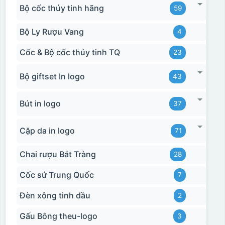
Bộ cốc thủy tinh hãng
59
Bộ Ly Rượu Vang
4
Cốc & Bộ cốc thủy tinh TQ
23
Bộ giftset In logo
43
Bút in logo
37
Cặp da in logo
71
Chai rượu Bát Tràng
28
Cốc sứ Trung Quốc
7
Đèn xông tinh dầu
2
Gấu Bông theu-logo
3