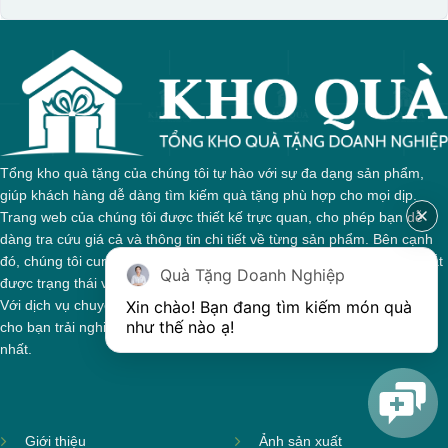
Hộp xi biểu trưng
Tổng kho quà tặng của chúng tôi tự hào với sự đa dạng sản phẩm,
giúp khách hàng dễ dàng tìm kiếm quà tặng phù hợp cho mọi dịp.
Trang web của chúng tôi được thiết kế trực quan, cho phép bạn dễ
dàng tra cứu giá cả và thông tin chi tiết về từng sản phẩm. Bên cạnh
đó, chúng tôi cung cấp hệ thống theo dõi đơn hàng, giúp bạn nắm bắt
Quà Tặng Doanh Nghiệp
được trạng thái và giai đoạn xử lý của đơn hàng một cách thuận tiện.
Xin chào! Bạn đang tìm kiếm món quà 
Với dịch vụ chuyên nghiệp và tận tâm, chúng tôi cam kết mang đến
như thế nào ạ! 
cho bạn trải nghiệm mua sắm tuyệt vời và những món quà ý nghĩa
nhất.
Giới thiệu
Ảnh sản xuất