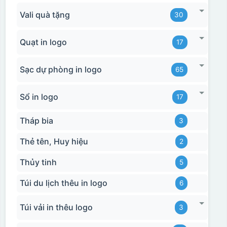
Vali quà tặng
30
Quạt in logo
17
Sạc dự phòng in logo
65
Sổ in logo
17
Tháp bia
3
Thẻ tên, Huy hiệu
2
Thủy tinh
5
Túi du lịch thêu in logo
6
Túi vải in thêu logo
3