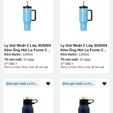
Ly Giữ Nhiệt 2 Lớp SUS304
Ly Giữ Nhiệt 2 Lớp SUS304
Kèm Ống Hút La Fonte Có
Kèm Ống Hút La Fonte Có
Tay Cầm 1200ml
Tay Cầm 1200ml
Kích thước:
1200ml
Kích thước:
1200ml
TG sản xuất:
10 ngày
TG sản xuất:
10 ngày
3**.000 ₫
3**.000 ₫
Đăng ký
hoặc
Đăng nhập
để xem giá
Đăng ký
hoặc
Đăng nhập
để xem giá
Bình giữ nhiệt La Fonte
Bình giữ nhiệt La Fonte
Bước 3: Xếp sản phẩm sau khi dán vào lò nung và
nung ở nhiệt độ 700-800 độ C
Deacl có 1 nền màu