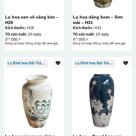
Lọ hoa sen vẽ vàng kim –
Lọ hoa dáng bom – Sơn
Kiểu in:
H28
mài – H31
Kích thước:
H28
Kích thước:
H31
In Decal
TG sản xuất:
10 ngày
TG sản xuất:
10 ngày
IN Decal lên GỐM SỨ
3**.000 ₫
4**.000 ₫
Đăng ký
hoặc
Đăng nhập
để xem giá
Đăng ký
hoặc
Đăng nhập
để xem giá
Bước 1: Tạo khuôn in để tạo ra Decal Bước 2: Dán
decal lên gốm sứ Bước 3: Cho vào lò nung ở nhiệt độ
Lọ Bình hoa Bát Tràng in logo
Lọ Bình hoa Bát Tràng in logo
700-800 độ C
Bước 1: Tạo ra DECAL
Để tạo ra decal
trước khi dán nó lên gốm sứ, xưởng in sẽ in lên 1 loại
giấy đặc biệt, và kích thước logo được căn chỉnh theo
sản phẩm, để khi dán không bị nhỏ hoặc to quá