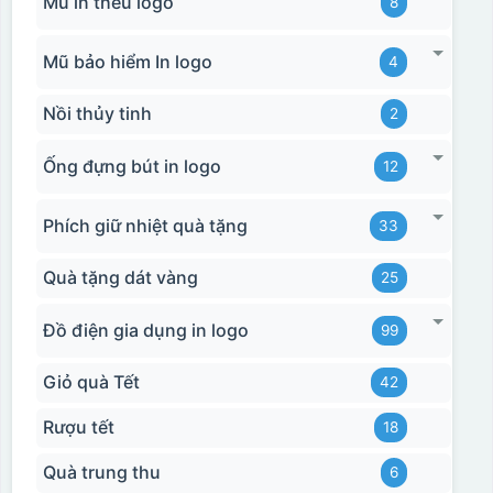
Mũ in thêu logo
8
Mũ bảo hiểm In logo
4
Nồi thủy tinh
2
Ống đựng bút in logo
12
Phích giữ nhiệt quà tặng
33
Quà tặng dát vàng
25
Đồ điện gia dụng in logo
99
Giỏ quà Tết
42
Rượu tết
18
Quà trung thu
6