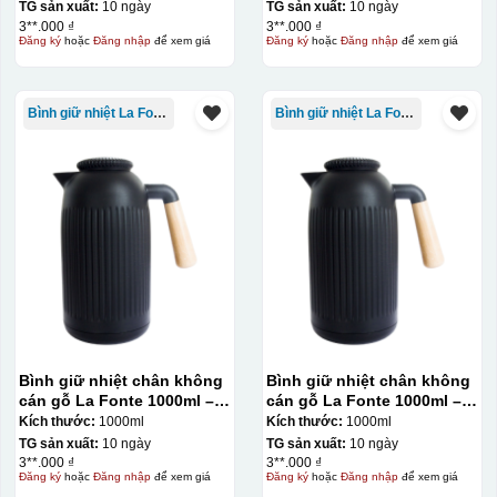
cho vị trí logo cân đối phù hợp, sau đó dùng miếng nhựa
TG sản xuất:
10 ngày
TG sản xuất:
10 ngày
3**.000 ₫
3**.000 ₫
gạt hết nước phía dưới ra
Đăng ký
hoặc
Đăng nhập
để xem giá
Đăng ký
hoặc
Đăng nhập
để xem giá
Bình giữ nhiệt La Fonte
Bình giữ nhiệt La Fonte
Bình giữ nhiệt chân không
Bình giữ nhiệt chân không
cán gỗ La Fonte 1000ml –
cán gỗ La Fonte 1000ml –
011679
011679
Kích thước:
1000ml
Kích thước:
1000ml
TG sản xuất:
10 ngày
TG sản xuất:
10 ngày
3**.000 ₫
3**.000 ₫
Đăng ký
hoặc
Đăng nhập
để xem giá
Đăng ký
hoặc
Đăng nhập
để xem giá