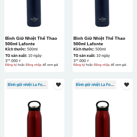
vàng, khi in ở nhiệt cao, nền đó sẽ cháy và biến mất để
lại mực in logo dính chết lên gốm sứ [gallery link="file"
size="full" ids="29792,29791,29790"]
Bình Giữ Nhiệt Thể Thao
Bình Giữ Nhiệt Thể Thao
500ml Lafonte
500ml Lafonte
Kích thước:
500ml
Kích thước:
500ml
TG sản xuất:
10 ngày
TG sản xuất:
10 ngày
3**.000 ₫
3**.000 ₫
Đăng ký
hoặc
Đăng nhập
để xem giá
Đăng ký
hoặc
Đăng nhập
để xem giá
Bình giữ nhiệt La Fonte
Bình giữ nhiệt La Fonte
Ưu, nhược điểm của in Decal trượt nước
trên gốm sứ