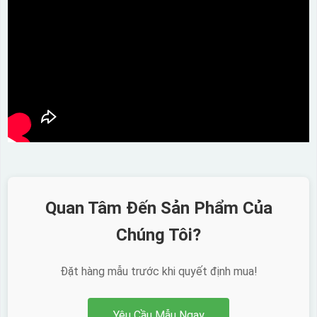
Dán được lên nhiều
bề mặt, phẳng và
cong
Kiểu hộp:
Hộp xi lót lụa
Hộp xi ấm chén
Quan Tâm Đến Sản Phẩm Của
Chúng Tôi?
Đặt hàng mẫu trước khi quyết định mua!
Yêu Cầu Mẫu Ngay