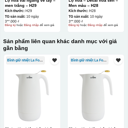
Lọ hoa vai ngang vẽ tay –
Lọ hoa – Decal hoa sen –
men trắng – H29
Men màu – H28
Kích thước:
H29
Kích thước:
H28
TG sản xuất:
10 ngày
TG sản xuất:
10 ngày
3**.000 ₫
3**.000 ₫
Đăng ký
hoặc
Đăng nhập
để xem giá
Đăng ký
hoặc
Đăng nhập
để xem giá
Sản phẩm liên quan khác danh mục với giá
gần bằng
Bình giữ nhiệt La Fonte
Bình giữ nhiệt La Fonte
Decal được in xong, sẽ có 1 nền vàng phía dưới