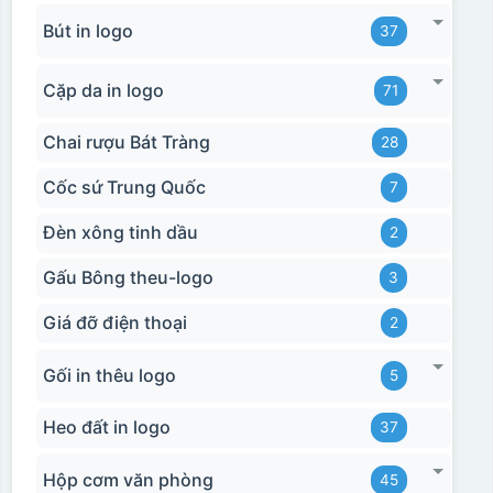
Bút in logo
37
Cặp da in logo
71
Chai rượu Bát Tràng
28
Cốc sứ Trung Quốc
7
Đèn xông tinh dầu
2
Gấu Bông theu-logo
3
Giá đỡ điện thoại
2
Gối in thêu logo
5
Heo đất in logo
37
Hộp cơm văn phòng
45