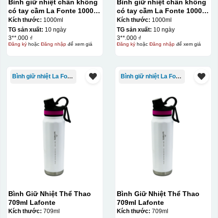
Bình giữ nhiệt chân không
Bình giữ nhiệt chân không
có tay cầm La Fonte 1000ml
có tay cầm La Fonte 1000ml
– 011655
– 011655
Kích thước:
1000ml
Kích thước:
1000ml
TG sản xuất:
10 ngày
TG sản xuất:
10 ngày
3**.000 ₫
3**.000 ₫
Đăng ký
hoặc
Đăng nhập
để xem giá
Đăng ký
hoặc
Đăng nhập
để xem giá
Bình giữ nhiệt La Fonte
Bình giữ nhiệt La Fonte
Đây là giấy decal đã in xong, đang chờ khô để cắt dán
lên gốm sứ
Bước 2: Dán decal lên gốm sứ
Để dán decal lên gốm
sứ, thợ sẽ cắt thủ công các miếng logo ra, sau đó thấp
Bình Giữ Nhiệt Thể Thao
Bình Giữ Nhiệt Thể Thao
nước và trượt nhẹ lên gốm sứ để tem decal dính tạm lên
709ml Lafonte
709ml Lafonte
đó bằng nước. Người thợ sẽ căn chỉnh bằng mắt thường
Kích thước:
709ml
Kích thước:
709ml