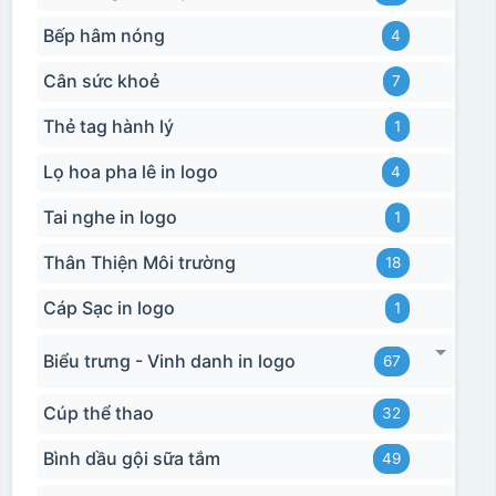
Bếp hâm nóng
4
Cân sức khoẻ
7
Thẻ tag hành lý
1
Lọ hoa pha lê in logo
4
Tai nghe in logo
1
Thân Thiện Môi trường
18
Cáp Sạc in logo
1
Biểu trưng - Vinh danh in logo
67
Cúp thể thao
32
Hộp xi ly sứ
Bình dầu gội sữa tắm
49