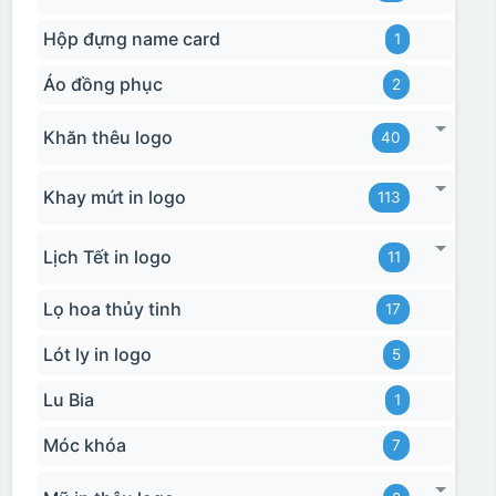
Hộp đựng name card
1
Áo đồng phục
2
Khăn thêu logo
40
Khay mứt in logo
113
Lịch Tết in logo
11
Lọ hoa thủy tinh
17
Lót ly in logo
5
Lu Bia
1
Móc khóa
7