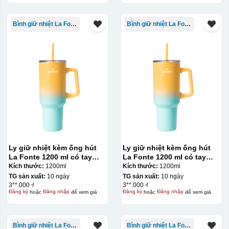
Thợ đang căn chỉnh dán decal lên bát cơm
Bình giữ nhiệt La Fonte
Bình giữ nhiệt La Fonte
Ly giữ nhiệt kèm ống hút
Ly giữ nhiệt kèm ống hút
La Fonte 1200 ml có tay
La Fonte 1200 ml có tay
cầm – 012317
cầm – 012317
Kích thước:
1200ml
Kích thước:
1200ml
TG sản xuất:
10 ngày
TG sản xuất:
10 ngày
3**.000 ₫
3**.000 ₫
Đăng ký
hoặc
Đăng nhập
để xem giá
Đăng ký
hoặc
Đăng nhập
để xem giá
Bình giữ nhiệt La Fonte
Bình giữ nhiệt La Fonte