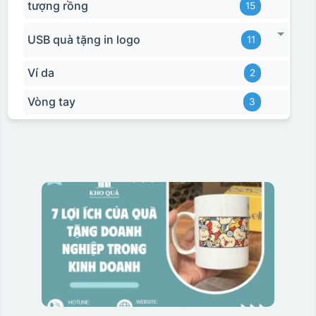
tượng rồng
15
USB quà tặng in logo
11
Ví da
2
Vòng tay
3