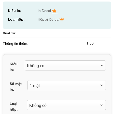
Kiểu in:
In Decal
Loại hộp:
Hộp xi lót lụa
Xuất xứ:
H30
Thông tin thêm:
Kiểu
in:
Số mặt
in:
Loại
hộp: