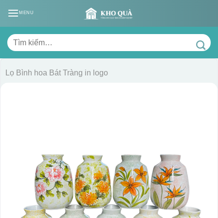
Skip
MENU
to
content
Tìm
kiếm:
Lọ Bình hoa Bát Tràng in logo