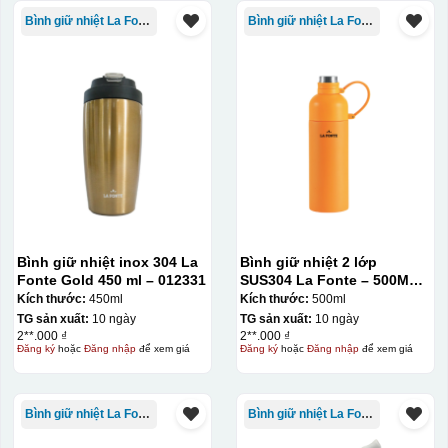
Bình giữ nhiệt La Fonte
Bình giữ nhiệt La Fonte
Bước 3: Xếp sản phẩm sau khi dán vào lò nung và
nung ở nhiệt độ 700-800 độ C
Deacl có 1 nền màu
vàng, khi in ở nhiệt cao, nền đó sẽ cháy và biến mất để
lại mực in logo dính chết lên gốm sứ [gallery link="file"
size="full" ids="29792,29791,29790"]
Bình giữ nhiệt inox 304 La
Bình giữ nhiệt 2 lớp
Fonte Gold 450 ml – 012331
SUS304 La Fonte – 500ML –
012737
Kích thước:
450ml
Kích thước:
500ml
TG sản xuất:
10 ngày
TG sản xuất:
10 ngày
2**.000 ₫
2**.000 ₫
Đăng ký
hoặc
Đăng nhập
để xem giá
Đăng ký
hoặc
Đăng nhập
để xem giá
Bình giữ nhiệt La Fonte
Bình giữ nhiệt La Fonte