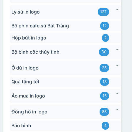
Ly sứ in logo
Hộp xi ly sứ
127
Bộ phin cafe sứ Bát Tràng
12
Hộp bút in logo
2
Bộ bình cốc thủy tinh
30
Ô dù in logo
25
Quà tặng tết
18
Áo mưa in logo
15
Đồng hồ in logo
88
Bảo bình
4