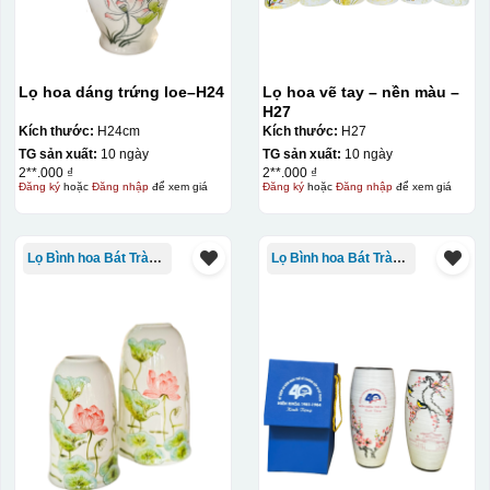
Lọ hoa dáng trứng loe–H24
Lọ hoa vẽ tay – nền màu –
H27
Kích thước:
H24cm
Kích thước:
H27
TG sản xuất:
10 ngày
TG sản xuất:
10 ngày
2**.000 ₫
2**.000 ₫
Đăng ký
hoặc
Đăng nhập
để xem giá
Đăng ký
hoặc
Đăng nhập
để xem giá
Lọ Bình hoa Bát Tràng in logo
Lọ Bình hoa Bát Tràng in logo
Đây là giấy decal đã in xong, đang chờ khô để cắt dán
lên gốm sứ
Bước 2: Dán decal lên gốm sứ
Để dán decal lên gốm