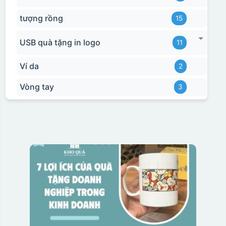
tượng rồng
15
USB quà tặng in logo
11
Ví da
2
Vòng tay
3