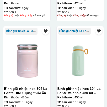
012775
420 ml – 012348
Kích thước:
Kích thước:
420ml
TG sản xuất:
ngày
TG sản xuất:
10 ngày
2**.000 ₫
2**.000 ₫
Đăng ký
hoặc
Đăng nhập
để xem giá
Đăng ký
hoặc
Đăng nhập
để xem giá
Chén sau khi được dán xong (chưa nung)
Bình giữ nhiệt La Fonte
Bình giữ nhiệt La Fonte
Bình giữ nhiệt inox 304 La
Bình giữ nhiệt inox 304 La
Fonte HIRU đựng thức ăn
Fonte Valencia 450 ml –
420 ml – 012348
012355
Kích thước:
420ml
Kích thước:
450ml
TG sản xuất:
10 ngày
TG sản xuất:
10 ngày
2**.000 ₫
2**.000 ₫