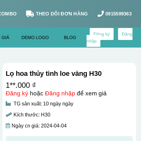
COMBO
THEO DÕI ĐƠN HÀNG
0915599363
Đăng ký
Đăng
 GIÁ
DEMO LOGO
BLOG
nhập
Lọ hoa thủy tinh loe vàng H30
1**.000 ₫
Đăng ký
hoặc
Đăng nhập
để xem giá
TG sản xuất: 10 ngày ngày
Kích thước: H30
Ngày cn giá: 2024-04-04