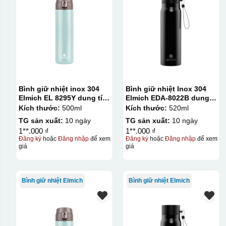
Bình giữ nhiệt inox 304
Bình giữ nhiệt Inox 304
Elmich EL 8295Y dung tích
Elmich EDA-8022B dung
500ml
tích 520ml
Kích thước:
500ml
Kích thước:
520ml
TG sản xuất:
10 ngày
TG sản xuất:
10 ngày
1**.000 ₫
1**.000 ₫
Đăng ký
hoặc
Đăng nhập
để xem
Đăng ký
hoặc
Đăng nhập
để xem
giá
giá
Bình giữ nhiệt Elmich
Bình giữ nhiệt Elmich