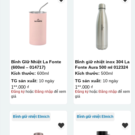
Bình GIữ Nhiệt La Fonte
Bình giữ nhiệt inox 304 La
(600ml – 014717)
Fonte Aura 500 ml 012324
Kích thước:
600ml
Kích thước:
500ml
TG sản xuất:
10 ngày
TG sản xuất:
10 ngày
1**.000 ₫
1**.000 ₫
Đăng ký
hoặc
Đăng nhập
để xem
Đăng ký
hoặc
Đăng nhập
để xem
giá
giá
Kiểu hộp:
Hộp xi lót lụa
Hộp xi ấm chén
Bình giữ nhiệt Elmich
Bình giữ nhiệt Elmich