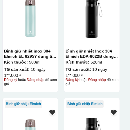
Bình giữ nhiệt inox 304
Bình giữ nhiệt Inox 304
Elmich EL 8295Y dung tích
Elmich EDA-8022B dung
500ml
tích 520ml
Kích thước:
500ml
Kích thước:
520ml
TG sản xuất:
10 ngày
TG sản xuất:
10 ngày
1**.000 ₫
1**.000 ₫
Đăng ký
hoặc
Đăng nhập
để xem
Đăng ký
hoặc
Đăng nhập
để xem
giá
giá
Bình giữ nhiệt Elmich
Bình giữ nhiệt Elmich