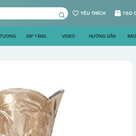
YÊU THÍCH
TẠO 
 TƯỢNG
DỊP TẶNG
VIDEO
HƯỚNG DẪN
BÁO