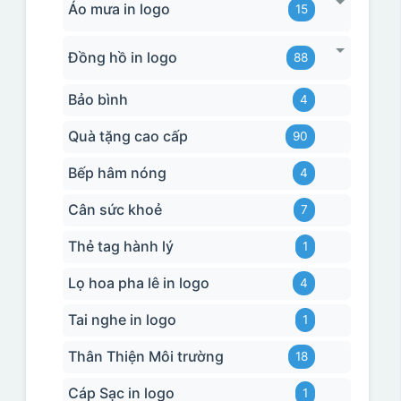
Áo mưa in logo
15
Đồng hồ in logo
88
Bảo bình
4
Quà tặng cao cấp
90
Bếp hâm nóng
4
Cân sức khoẻ
7
Thẻ tag hành lý
1
Lọ hoa pha lê in logo
4
Tai nghe in logo
1
Thân Thiện Môi trường
18
Cáp Sạc in logo
1