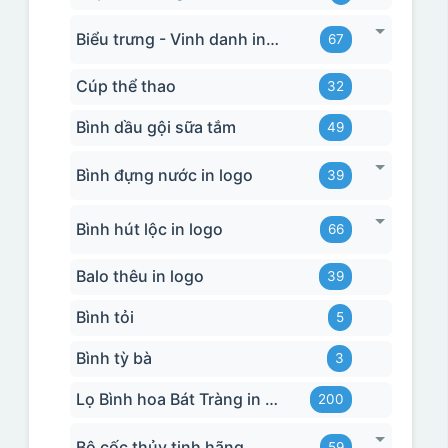
Biểu trưng - Vinh danh in logo
67
Cúp thể thao
32
Bình dầu gội sữa tắm
49
Bình đựng nước in logo
39
Bình hút lộc in logo
66
Balo thêu in logo
39
Bình tỏi
5
Bình tỳ bà
3
Lọ Bình hoa Bát Tràng in logo
200
Bộ cốc thủy tinh hãng
59