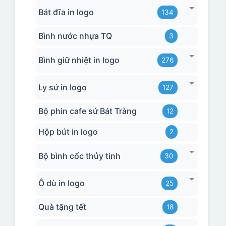
Bát đĩa in logo
134
Bình nước nhựa TQ
3
Bình giữ nhiệt in logo
276
Ly sứ in logo
127
Bộ phin cafe sứ Bát Tràng
12
Hộp bút in logo
2
Bộ bình cốc thủy tinh
30
Ô dù in logo
25
Quà tặng tết
18