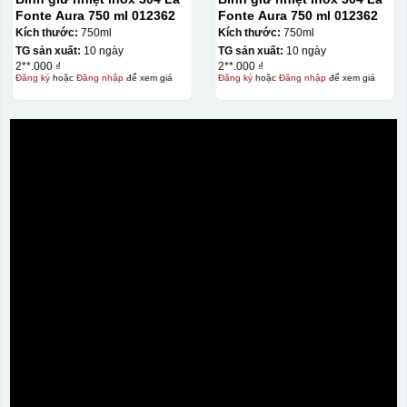
Fonte Aura 750 ml 012362
Fonte Aura 750 ml 012362
Kích thước:
750ml
Kích thước:
750ml
TG sản xuất:
10 ngày
TG sản xuất:
10 ngày
2**.000 ₫
2**.000 ₫
Đăng ký
hoặc
Đăng nhập
để xem giá
Đăng ký
hoặc
Đăng nhập
để xem giá