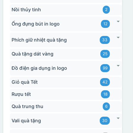
Nồi thủy tinh
2
Ống đựng bút in logo
12
Phích giữ nhiệt quà tặng
33
Quà tặng dát vàng
25
Đồ điện gia dụng in logo
99
Giỏ quà Tết
42
Rượu tết
18
Quà trung thu
6
Vali quà tặng
30