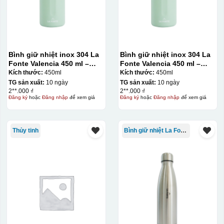
Bình giữ nhiệt inox 304 La
Bình giữ nhiệt inox 304 La
Fonte Valencia 450 ml –
Fonte Valencia 450 ml –
012355
012355
Kích thước:
450ml
Kích thước:
450ml
TG sản xuất:
10 ngày
TG sản xuất:
10 ngày
2**.000 ₫
2**.000 ₫
Đăng ký
hoặc
Đăng nhập
để xem giá
Đăng ký
hoặc
Đăng nhập
để xem giá
Thủy tinh
Bình giữ nhiệt La Fonte