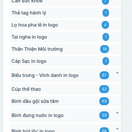
Cân sức khoẻ
7
Thẻ tag hành lý
1
Lọ hoa pha lê in logo
4
Tai nghe in logo
1
Thân Thiện Môi trường
18
Cáp Sạc in logo
1
Biểu trưng - Vinh danh in logo
67
Cúp thể thao
32
Bình dầu gội sữa tắm
49
Bình đựng nước in logo
39
Bình hút lộc in logo
66