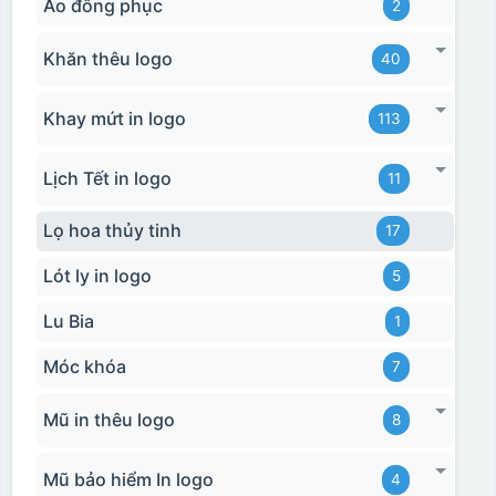
Áo đồng phục
2
Khăn thêu logo
40
Khay mứt in logo
113
Lịch Tết in logo
11
Lọ hoa thủy tinh
17
Lót ly in logo
5
Lu Bia
1
Hộp xi biểu trưng
Móc khóa
7
Mũ in thêu logo
8
Mũ bảo hiểm In logo
4