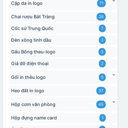
Cặp da in logo
71
Chai rượu Bát Tràng
28
Cốc sứ Trung Quốc
7
Đèn xông tinh dầu
2
Gấu Bông theu-logo
3
Giá đỡ điện thoại
2
Gối in thêu logo
5
Hộp xi 2 cốc
Heo đất in logo
37
Hộp cơm văn phòng
45
Hộp đựng name card
1