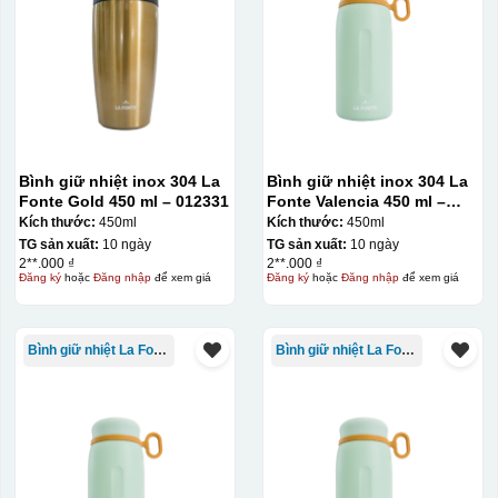
Bình giữ nhiệt inox 304 La
Bình giữ nhiệt inox 304 La
Fonte Gold 450 ml – 012331
Fonte Valencia 450 ml –
012355
Kích thước:
450ml
Kích thước:
450ml
TG sản xuất:
10 ngày
TG sản xuất:
10 ngày
Hộp xi ly sứ
2**.000 ₫
2**.000 ₫
Đăng ký
hoặc
Đăng nhập
để xem giá
Đăng ký
hoặc
Đăng nhập
để xem giá
Bình giữ nhiệt La Fonte
Bình giữ nhiệt La Fonte