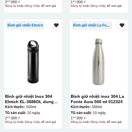
Hộp xi lót lụa
2**.000 ₫
1**.000 ₫
Đăng ký
hoặc
Đăng nhập
để xem giá
Đăng ký
hoặc
Đăng nhập
để xem giá
Hộp xi ấm chén
Bình giữ nhiệt Elmich
Bình giữ nhiệt La Fonte
Bình giữ nhiệt Inox 304
Bình giữ nhiệt inox 304 La
Elmich EL-3686OL dung
Fonte Aura 500 ml 012324
tích 500ml
Kích thước:
500ml
Kích thước:
500ml
TG sản xuất:
10 ngày
TG sản xuất:
10 ngày
2**.000 ₫
1**.000 ₫
Đăng ký
hoặc
Đăng nhập
để xem giá
Đăng ký
hoặc
Đăng nhập
để xem giá