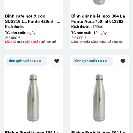
Bình cafe hot & cool
Bình giữ nhiệt inox 304 La
SUS316 La Fonte 420ml –
Fonte Aura 750 ml 012362
012775
Kích thước:
Kích thước:
750ml
TG sản xuất:
ngày
TG sản xuất:
10 ngày
2**.000 ₫
2**.000 ₫
Đăng ký
hoặc
Đăng nhập
để xem giá
Đăng ký
hoặc
Đăng nhập
để xem giá
Bình giữ nhiệt La Fonte
Bình giữ nhiệt La Fonte
Bình giữ nhiệt inox 304 La
Bình giữ nhiệt inox 304 La