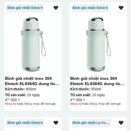
Bình giữ nhiệt Elmich
Bình giữ nhiệt Elmich
Bình giữ nhiệt inox 304
Bình giữ nhiệt inox 304
Elmich EL8364G dung tích
Elmich EL8364G dung tích
850ml
850ml
Kích thước:
850ml
Kích thước:
850ml
TG sản xuất:
10 ngày
TG sản xuất:
10 ngày
4**.000 ₫
4**.000 ₫
Đăng ký
hoặc
Đăng nhập
để xem giá
Đăng ký
hoặc
Đăng nhập
để xem giá
Bình giữ nhiệt Elmich
Bình giữ nhiệt La Fonte