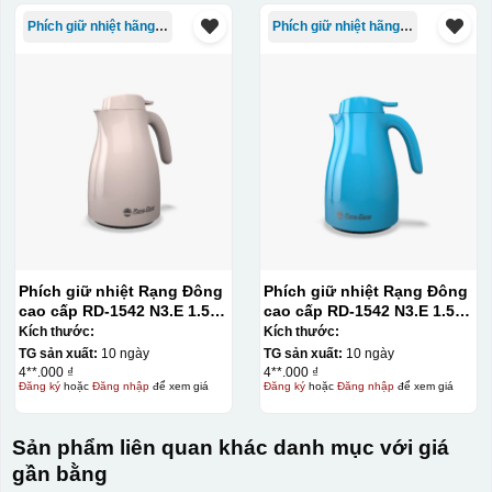
Phích giữ nhiệt hãng Rạng Đông
Phích giữ nhiệt hãng Rạng Đông
Phích giữ nhiệt Rạng Đông
Phích giữ nhiệt Rạng Đông
cao cấp RD-1542 N3.E 1.5L
cao cấp RD-1542 N3.E 1.5L
– màu hồng
– màu xanh dương
Kích thước:
Kích thước:
TG sản xuất:
10 ngày
TG sản xuất:
10 ngày
4**.000 ₫
4**.000 ₫
Đăng ký
hoặc
Đăng nhập
để xem giá
Đăng ký
hoặc
Đăng nhập
để xem giá
Sản phẩm liên quan khác danh mục với giá
gần bằng