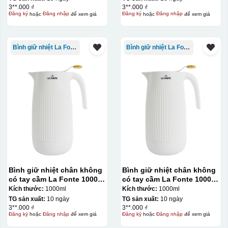
3**.000 ₫
3**.000 ₫
khác nhau, độ bền cao, có thể in trên nhiều chất liệu và
Đăng ký
hoặc
Đăng nhập
để xem giá
Đăng ký
hoặc
Đăng nhập
để xem giá
phù hợp cho sản xuất số lượng lớn, tuy nhiên đòi hỏi
quy trình chuẩn bị kỹ lưỡng và chi phí setup ban đầu
tương đối cao.
Bình giữ nhiệt La Fonte
Bình giữ nhiệt La Fonte
Chất liệu:
Nhựa
Thủy tinh
Bình giữ nhiệt chân không
Bình giữ nhiệt chân không
có tay cầm La Fonte 1000ml
có tay cầm La Fonte 1000ml
– 011655
– 011655
Kích thước:
1000ml
Kích thước:
1000ml
TG sản xuất:
10 ngày
TG sản xuất:
10 ngày
3**.000 ₫
3**.000 ₫
Đăng ký
hoặc
Đăng nhập
để xem giá
Đăng ký
hoặc
Đăng nhập
để xem giá