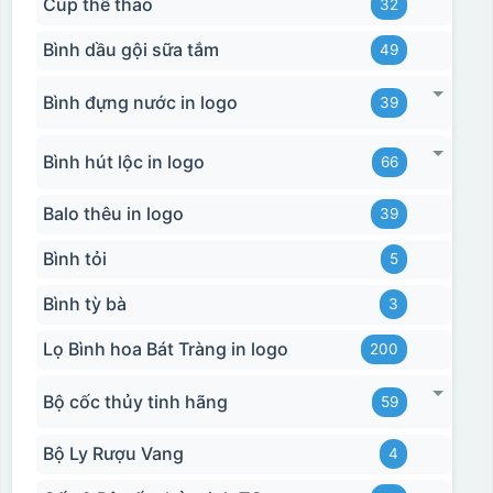
Cúp thể thao
32
Bình dầu gội sữa tắm
49
Bình đựng nước in logo
39
Bình hút lộc in logo
66
Balo thêu in logo
39
Bình tỏi
5
Bình tỳ bà
3
Lọ Bình hoa Bát Tràng in logo
200
Bộ cốc thủy tinh hãng
59
Bộ Ly Rượu Vang
4