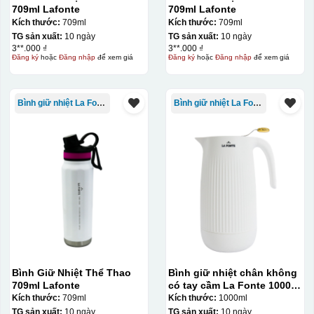
709ml Lafonte
709ml Lafonte
Kích thước:
709ml
Kích thước:
709ml
TG sản xuất:
10 ngày
TG sản xuất:
10 ngày
3**.000 ₫
3**.000 ₫
Đăng ký
hoặc
Đăng nhập
để xem giá
Đăng ký
hoặc
Đăng nhập
để xem giá
Bình giữ nhiệt La Fonte
Bình giữ nhiệt La Fonte
Kiểu in:
In lưới
In lưới (silk screen printing) trong ngành quà tặng là kỹ
thuật in ấn sử dụng một tấm lưới được phủ hóa chất cảm
quang, trong đó hình ảnh cần in được phơi sáng tạo
thành khuôn. Mực in được đẩy qua các lỗ nhỏ trên lưới
Bình Giữ Nhiệt Thể Thao
bằng một thanh gạt (squeegee) để in lên bề mặt sản
Bình giữ nhiệt chân không
709ml Lafonte
có tay cầm La Fonte 1000ml
phẩm như ly, cốc, bút, móc khóa hay các vật phẩm quà
– 011655
Kích thước:
709ml
Kích thước:
1000ml
tặng khác. Kỹ thuật này cho phép in được nhiều màu sắc
TG sản xuất:
10 ngày
TG sản xuất:
10 ngày