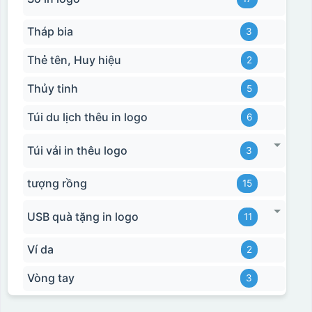
Tháp bia
3
Thẻ tên, Huy hiệu
2
Thủy tinh
5
Túi du lịch thêu in logo
6
Túi vải in thêu logo
3
tượng rồng
15
USB quà tặng in logo
11
Ví da
2
Vòng tay
3