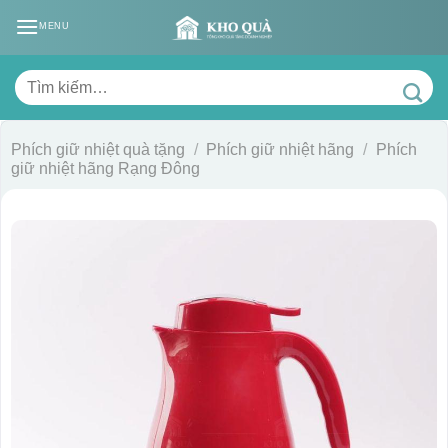
Skip
MENU
to
content
Tìm
kiếm:
Phích giữ nhiệt quà tặng
/
Phích giữ nhiệt hãng
/
Phích
giữ nhiệt hãng Rạng Đông