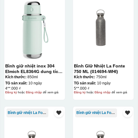
Bình giữ nhiệt inox 304
Bình GIữ Nhiệt La Fonte
Elmich EL8364G dung tích
750 ML (014694-WHI)
850ml
Kích thước:
850ml
Kích thước:
750ml
TG sản xuất:
10 ngày
TG sản xuất:
10 ngày
4**.000 ₫
5**.000 ₫
Đăng ký
hoặc
Đăng nhập
để xem giá
Đăng ký
hoặc
Đăng nhập
để xem giá
Bình giữ nhiệt La Fonte
Bình giữ nhiệt La Fonte