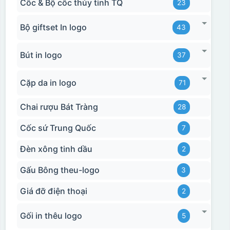
Cốc & Bộ cốc thủy tinh TQ
23
Bộ giftset In logo
43
Bút in logo
37
Cặp da in logo
71
Chai rượu Bát Tràng
28
Cốc sứ Trung Quốc
7
Đèn xông tinh dầu
2
Gấu Bông theu-logo
3
Giá đỡ điện thoại
2
Gối in thêu logo
5