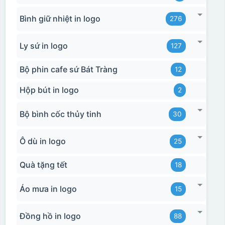
Bình giữ nhiệt in logo
276
Ly sứ in logo
127
Bộ phin cafe sứ Bát Tràng
12
Hộp bút in logo
2
Bộ bình cốc thủy tinh
30
Ô dù in logo
25
Quà tặng tết
18
Áo mưa in logo
15
Đồng hồ in logo
88