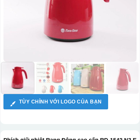
TÙY CHỈNH VỚI LOGO CỦA BẠN
Phích giữ nhiệt Rạng Đông cao cấp RD-1542 N3.E