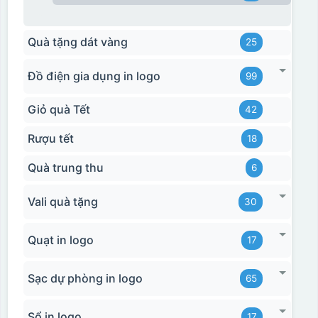
Quà tặng dát vàng
25
Đồ điện gia dụng in logo
99
Giỏ quà Tết
42
Rượu tết
18
Quà trung thu
6
Vali quà tặng
30
Quạt in logo
17
Sạc dự phòng in logo
65
Sổ in logo
17