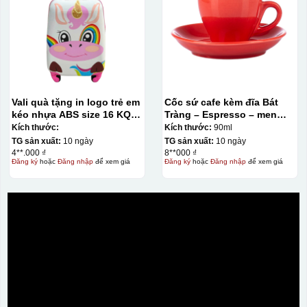
Vali quà tặng in logo trẻ em
Cốc sứ cafe kèm đĩa Bát
kéo nhựa ABS size 16 KQ-
Tràng – Espresso – men
VL13
màu – 90ml
Kích thước:
Kích thước:
90ml
TG sản xuất:
10 ngày
TG sản xuất:
10 ngày
4**.000 ₫
8**000 ₫
Đăng ký
hoặc
Đăng nhập
để xem giá
Đăng ký
hoặc
Đăng nhập
để xem giá