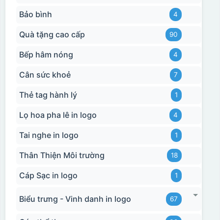
Bảo bình
4
Quà tặng cao cấp
90
Bếp hâm nóng
4
Cân sức khoẻ
7
Thẻ tag hành lý
1
Lọ hoa pha lê in logo
4
Tai nghe in logo
1
Thân Thiện Môi trường
18
Cáp Sạc in logo
1
Biểu trưng - Vinh danh in logo
67