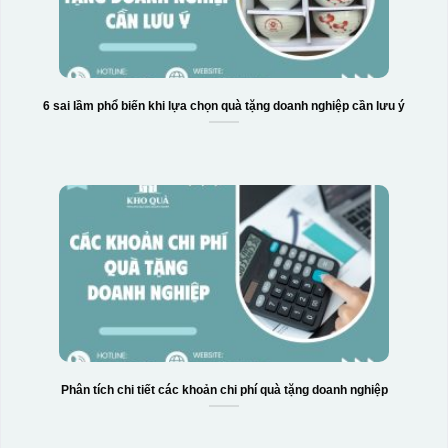
6 sai lầm phổ biến khi lựa chọn quà tặng doanh nghiệp cần lưu ý
Phân tích chi tiết các khoản chi phí quà tặng doanh nghiệp