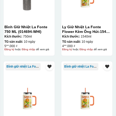
Bình GIữ Nhiệt La Fonte
Ly Giữ Nhiệt La Fonte
750 ML (014694-WHI)
Flower Kèm Ống Hút-1540
ml-014786
Kích thước:
750ml
Kích thước:
1540ml
TG sản xuất:
10 ngày
TG sản xuất:
10 ngày
5**.000 ₫
4**.000 ₫
Đăng ký
hoặc
Đăng nhập
để xem giá
Đăng ký
hoặc
Đăng nhập
để xem giá
Bình giữ nhiệt La Fonte
Bình giữ nhiệt La Fonte