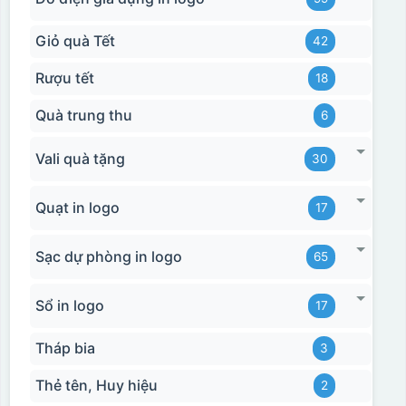
Giỏ quà Tết
42
Rượu tết
18
Quà trung thu
6
Vali quà tặng
30
Quạt in logo
17
Sạc dự phòng in logo
65
Sổ in logo
17
Tháp bia
3
Thẻ tên, Huy hiệu
2