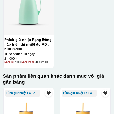
Phích giữ nhiệt Rạng Đông
nắp hiển thị nhiệt độ RD-
1045 N3.E 1L màu xanh lá
Kích thước:
TG sản xuất:
10 ngày
2**.000 ₫
Đăng ký
hoặc
Đăng nhập
để xem giá
Sản phẩm liên quan khác danh mục với giá
gần bằng
Bình giữ nhiệt La Fonte
Bình giữ nhiệt La Fonte