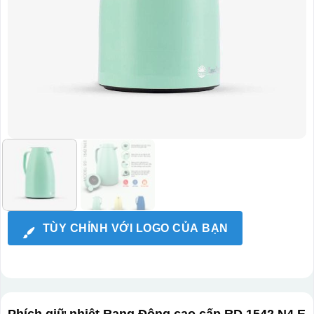
TÙY CHỈNH VỚI LOGO CỦA BẠN
Phích giữ nhiệt Rạng Đông cao cấp RD 1542 N4.E