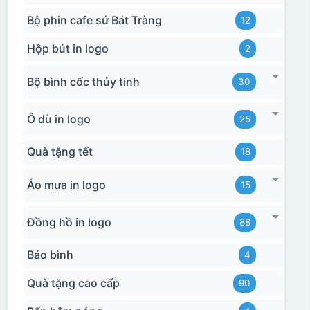
Bộ phin cafe sứ Bát Tràng
12
Hộp bút in logo
2
Bộ bình cốc thủy tinh
30
Ô dù in logo
25
Quà tặng tết
18
Áo mưa in logo
15
Đồng hồ in logo
88
Bảo bình
4
Quà tặng cao cấp
90