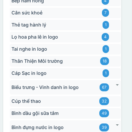
Bếp hâm nóng
4
Cân sức khoẻ
7
Thẻ tag hành lý
1
Lọ hoa pha lê in logo
4
Tai nghe in logo
1
Thân Thiện Môi trường
18
Cáp Sạc in logo
1
Biểu trưng - Vinh danh in logo
67
Cúp thể thao
32
Bình dầu gội sữa tắm
49
Bình đựng nước in logo
39