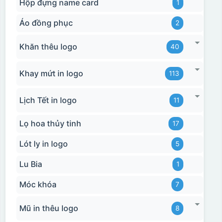
Hộp đựng name card
1
Áo đồng phục
2
Khăn thêu logo
40
Khay mứt in logo
113
Lịch Tết in logo
11
Lọ hoa thủy tinh
17
Lót ly in logo
5
Lu Bia
1
Móc khóa
7
Mũ in thêu logo
8