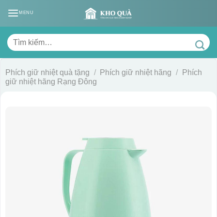
Skip
MENU
to
content
Tìm
kiếm:
Phích giữ nhiệt quà tặng
/
Phích giữ nhiệt hãng
/
Phích
giữ nhiệt hãng Rạng Đông