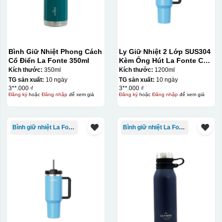
Bình Giữ Nhiệt Phong Cách
Ly Giữ Nhiệt 2 Lớp SUS304
Cổ Điển La Fonte 350ml
Kèm Ống Hút La Fonte Có
Tay Cầm 1200ml
Kích thước:
350ml
Kích thước:
1200ml
TG sản xuất:
10 ngày
TG sản xuất:
10 ngày
3**.000 ₫
3**.000 ₫
Đăng ký
hoặc
Đăng nhập
để xem giá
Đăng ký
hoặc
Đăng nhập
để xem giá
Bình giữ nhiệt La Fonte
Bình giữ nhiệt La Fonte