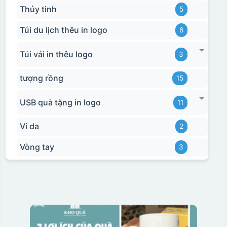
Thủy tinh
5
Túi du lịch thêu in logo
6
Túi vải in thêu logo
3
tượng rồng
15
USB quà tặng in logo
11
Ví da
2
Vòng tay
3