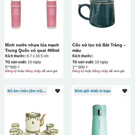
Bình nước nhựa lúa mạch
Cốc sứ lọc trà Bát Tràng –
Trung Quốc có quai 400ml
màu
Kích thước:
6.7 x 16.5 cm
Kích thước:
TG sản xuất:
10 ngày
TG sản xuất:
10 ngày
5**000 ₫
1**.000 ₫
Đăng ký
hoặc
Đăng nhập
để xem giá
Đăng ký
hoặc
Đăng nhập
để xem giá
Bộ ấm chén (ấm trà) in logo
Bình giữ nhiệt in logo