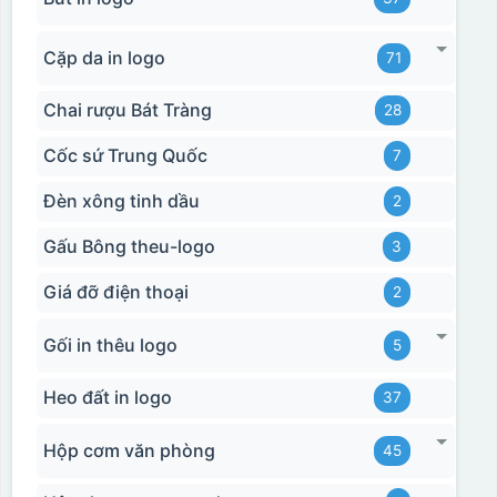
Cặp da in logo
71
Chai rượu Bát Tràng
28
Cốc sứ Trung Quốc
7
Đèn xông tinh dầu
2
Gấu Bông theu-logo
3
Giá đỡ điện thoại
2
Gối in thêu logo
5
Heo đất in logo
37
Hộp cơm văn phòng
45