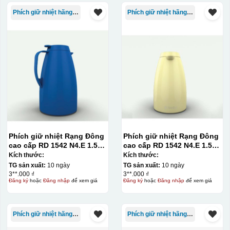
Phích giữ nhiệt hãng Rạng Đông
Phích giữ nhiệt hãng Rạng Đông
Phích giữ nhiệt Rạng Đông
Phích giữ nhiệt Rạng Đông
cao cấp RD 1542 N4.E 1.5L
cao cấp RD 1542 N4.E 1.5L
màu xanh dương
– màu vàng
Kích thước:
Kích thước:
TG sản xuất:
10 ngày
TG sản xuất:
10 ngày
3**.000 ₫
3**.000 ₫
Đăng ký
hoặc
Đăng nhập
để xem giá
Đăng ký
hoặc
Đăng nhập
để xem giá
Kiểu in:
In lưới
In lưới (silk screen printing) trong ngành quà tặng là kỹ
Phích giữ nhiệt hãng Rạng Đông
Phích giữ nhiệt hãng Rạng Đông
thuật in ấn sử dụng một tấm lưới được phủ hóa chất cảm