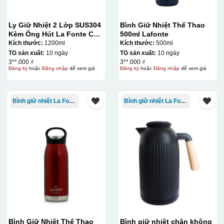
Ly Giữ Nhiệt 2 Lớp SUS304
Bình Giữ Nhiệt Thể Thao
Kèm Ống Hút La Fonte Có
500ml Lafonte
Tay Cầm 1200ml
Kích thước:
1200ml
Kích thước:
500ml
TG sản xuất:
10 ngày
TG sản xuất:
10 ngày
3**.000 ₫
3**.000 ₫
Đăng ký
hoặc
Đăng nhập
để xem giá
Đăng ký
hoặc
Đăng nhập
để xem giá
Bình giữ nhiệt La Fonte
Bình giữ nhiệt La Fonte
Bình Giữ Nhiệt Thể Thao
Bình giữ nhiệt chân không