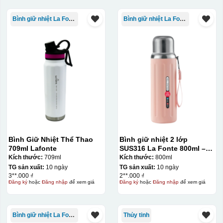
Bình giữ nhiệt La Fonte
Bình giữ nhiệt La Fonte
Bình Giữ Nhiệt Thể Thao
Bình giữ nhiệt 2 lớp
709ml Lafonte
SUS316 La Fonte 800ml –
012720
Kích thước:
709ml
Kích thước:
800ml
TG sản xuất:
10 ngày
TG sản xuất:
10 ngày
3**.000 ₫
2**.000 ₫
Đăng ký
hoặc
Đăng nhập
để xem giá
Đăng ký
hoặc
Đăng nhập
để xem giá
Bình giữ nhiệt La Fonte
Thủy tinh