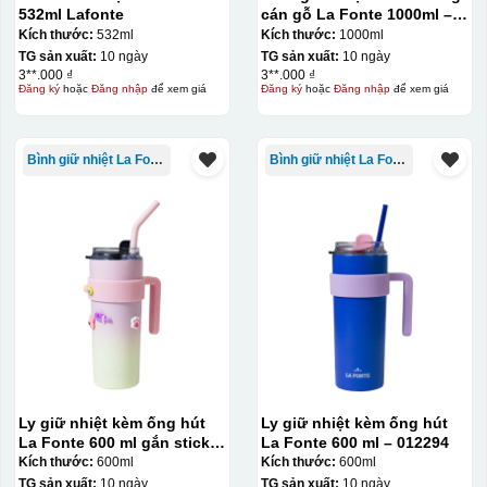
532ml Lafonte
cán gỗ La Fonte 1000ml –
011679
Kích thước:
532ml
Kích thước:
1000ml
TG sản xuất:
10 ngày
TG sản xuất:
10 ngày
3**.000 ₫
3**.000 ₫
Đăng ký
hoặc
Đăng nhập
để xem giá
Đăng ký
hoặc
Đăng nhập
để xem giá
Bình giữ nhiệt La Fonte
Bình giữ nhiệt La Fonte
Ly giữ nhiệt kèm ống hút
Ly giữ nhiệt kèm ống hút
La Fonte 600 ml gắn sticker
La Fonte 600 ml – 012294
– 012294
Kích thước:
600ml
Kích thước:
600ml
TG sản xuất:
10 ngày
TG sản xuất:
10 ngày