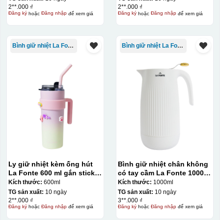
2**.000 ₫
2**.000 ₫
Đăng ký
hoặc
Đăng nhập
để xem giá
Đăng ký
hoặc
Đăng nhập
để xem giá
Bình giữ nhiệt La Fonte
Bình giữ nhiệt La Fonte
Ly giữ nhiệt kèm ống hút
Bình giữ nhiệt chân không
La Fonte 600 ml gắn sticker
có tay cầm La Fonte 1000ml
– 012294
– 011655
Kích thước:
600ml
Kích thước:
1000ml
TG sản xuất:
10 ngày
TG sản xuất:
10 ngày
2**.000 ₫
3**.000 ₫
Đăng ký
hoặc
Đăng nhập
để xem giá
Đăng ký
hoặc
Đăng nhập
để xem giá