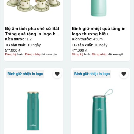
Bộ ấm tích pha chè sứ Bát
Bình giữ nhiệt quà tặng in
Tràng quà tặng in logo họa
logo thương hiệu
tiết hoa rơi 1.2L KQ-
LocknLock Macaron I.d
Kích thước:
1.2l
Kích thước:
450ml
TNAC12
Tumbler 450ml KQ-BGN08
TG sản xuất:
10 ngày
TG sản xuất:
10 ngày
5**.000 ₫
4**.000 ₫
Đăng ký
hoặc
Đăng nhập
để xem giá
Đăng ký
hoặc
Đăng nhập
để xem giá
Bình giữ nhiệt in logo
Bình giữ nhiệt in logo