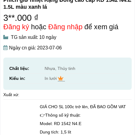
1.5L màu xanh lá
3**.000 ₫
Đăng ký
hoặc
Đăng nhập
để xem giá
TG sản xuất: 10 ngày
Ngày cn giá: 2023-07-06
Chất liệu:
Nhựa, Thủy tinh
Kiểu in:
In lưới
Xuất xứ:
GIÁ CHO SL 100c trở lên, ĐÃ BAO GỒM VAT
👉Thông số kỹ thuật:
Model: RD 1542 N4.E
Dung tích: 1,5 lít