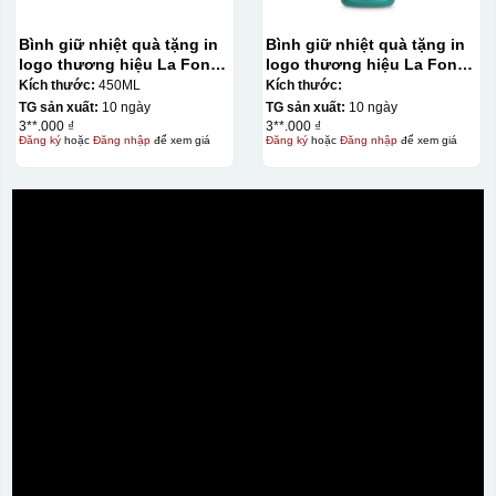
Bình giữ nhiệt quà tặng in
Bình giữ nhiệt quà tặng in
logo thương hiệu La Fonte
logo thương hiệu La Fonte
450ml KQ-BGN63
400ml KQ-BGN62
Kích thước:
450ML
Kích thước:
TG sản xuất:
10 ngày
TG sản xuất:
10 ngày
3**.000 ₫
3**.000 ₫
Đăng ký
hoặc
Đăng nhập
để xem giá
Đăng ký
hoặc
Đăng nhập
để xem giá