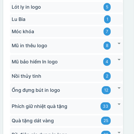
Lót ly in logo
5
Lu Bia
1
Móc khóa
7
Mũ in thêu logo
8
Mũ bảo hiểm In logo
4
Nồi thủy tinh
2
Ống đựng bút in logo
12
Phích giữ nhiệt quà tặng
33
Quà tặng dát vàng
25