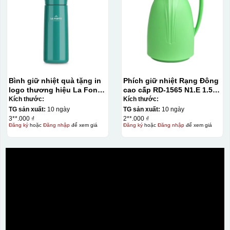
Bình giữ nhiệt quà tặng in
Phích giữ nhiệt Rạng Đông
logo thương hiệu La Fonte
cao cấp RD-1565 N1.E 1.5L
400ml KQ-BGN62
màu xanh lá
Kích thước:
Kích thước:
TG sản xuất:
10 ngày
TG sản xuất:
10 ngày
3**.000 ₫
2**.000 ₫
Đăng ký
hoặc
Đăng nhập
để xem giá
Đăng ký
hoặc
Đăng nhập
để xem giá