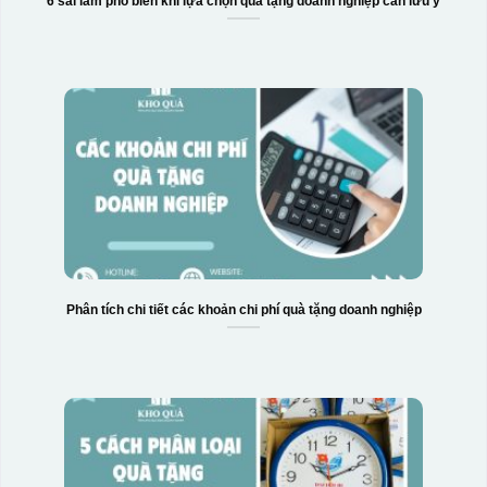
6 sai lầm phổ biến khi lựa chọn quà tặng doanh nghiệp cần lưu ý
Phân tích chi tiết các khoản chi phí quà tặng doanh nghiệp