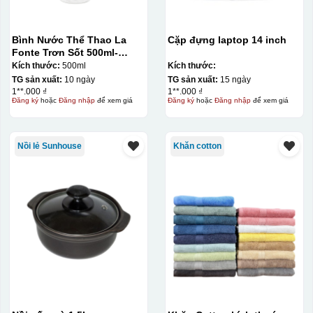
Bình Nước Thể Thao La
Cặp đựng laptop 14 inch
Fonte Trơn Sốt 500ml-
010009
Kích thước:
500ml
Kích thước:
TG sản xuất:
10 ngày
TG sản xuất:
15 ngày
1**.000 ₫
1**.000 ₫
Đăng ký
hoặc
Đăng nhập
để xem giá
Đăng ký
hoặc
Đăng nhập
để xem giá
Nồi lẻ Sunhouse
Khăn cotton