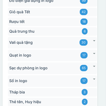
Đồ điện gia dụng in logo
99
Giỏ quà Tết
42
Rượu tết
18
Quà trung thu
6
Vali quà tặng
30
Quạt in logo
17
Sạc dự phòng in logo
65
Sổ in logo
17
Tháp bia
3
Thẻ tên, Huy hiệu
2