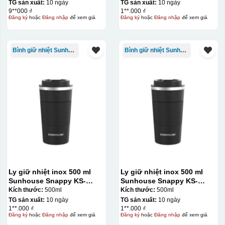
TG sản xuất:
10 ngày
TG sản xuất:
10 ngày
9**000 ₫
1**.000 ₫
Đăng ký
hoặc
Đăng nhập
để xem giá
Đăng ký
hoặc
Đăng nhập
để xem giá
Bình giữ nhiệt Sunhouse
Bình giữ nhiệt Sunhouse
Ly giữ nhiệt inox 500 ml
Ly giữ nhiệt inox 500 ml
Sunhouse Snappy KS-
Sunhouse Snappy KS-
TU500S
TU500S
Kích thước:
500ml
Kích thước:
500ml
TG sản xuất:
10 ngày
TG sản xuất:
10 ngày
1**.000 ₫
1**.000 ₫
Đăng ký
hoặc
Đăng nhập
để xem giá
Đăng ký
hoặc
Đăng nhập
để xem giá