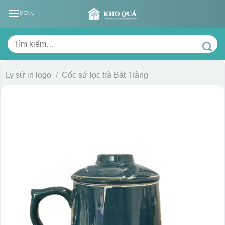
Skip
MENU
to
content
Tìm
kiếm:
Ly sứ in logo
/
Cốc sứ lọc trà Bát Tràng