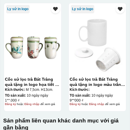
Ly sứ in logo
Ly sứ in logo
Cốc sứ lọc trà Bát Tràng
Cốc sứ lọc trà Bát Tràng
quà tặng in logo họa tiết vẽ
quà tặng in logo màu trắng
tay dáng thóp quai bán tim
dáng trụ quai C KQ-CSLT01
Kích thước:
M 7,5cm. H13cm.
Kích thước:
250ml KQ-CSLT02
TG sản xuất:
10 ngày ngày
TG sản xuất:
10 ngày ngày
1**.000 ₫
9**000 ₫
Đăng ký
hoặc
Đăng nhập
để xem giá
Đăng ký
hoặc
Đăng nhập
để xem giá
Sản phẩm liên quan khác danh mục với giá
gần bằng