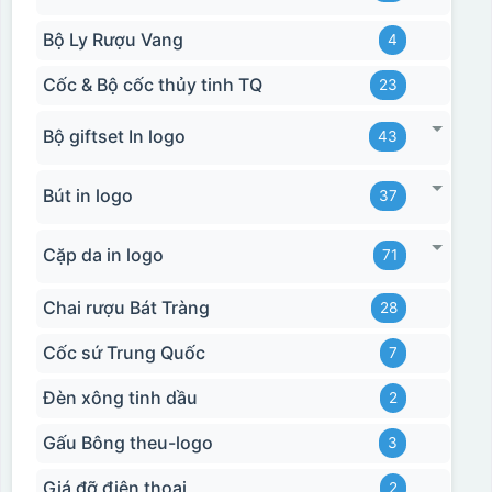
Bộ Ly Rượu Vang
4
Cốc & Bộ cốc thủy tinh TQ
23
Bộ giftset In logo
43
Bút in logo
37
Cặp da in logo
71
Chai rượu Bát Tràng
28
Cốc sứ Trung Quốc
7
Đèn xông tinh dầu
2
Gấu Bông theu-logo
3
Giá đỡ điện thoại
2