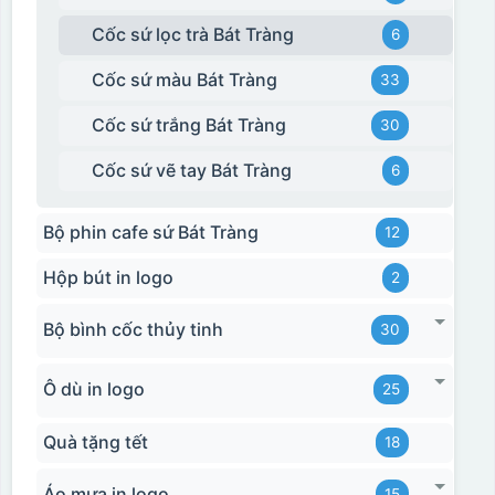
Cốc sứ lọc trà Bát Tràng
6
Cốc sứ màu Bát Tràng
33
Cốc sứ trắng Bát Tràng
30
Cốc sứ vẽ tay Bát Tràng
6
Bộ phin cafe sứ Bát Tràng
12
Hộp bút in logo
2
Bộ bình cốc thủy tinh
30
Ô dù in logo
25
Quà tặng tết
18
Áo mưa in logo
15