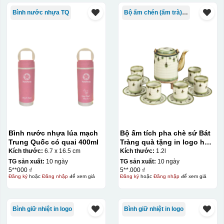
Bình nước nhựa TQ
Bộ ấm chén (ấm trà) in logo
Bình nước nhựa lúa mạch
Bộ ấm tích pha chè sứ Bát
Trung Quốc có quai 400ml
Tràng quà tặng in logo họa
tiết hoa rơi 1.2L KQ-
Kích thước:
6.7 x 16.5 cm
Kích thước:
1.2l
TNAC12
TG sản xuất:
10 ngày
TG sản xuất:
10 ngày
5**000 ₫
5**.000 ₫
Đăng ký
hoặc
Đăng nhập
để xem giá
Đăng ký
hoặc
Đăng nhập
để xem giá
Bình giữ nhiệt in logo
Bình giữ nhiệt in logo