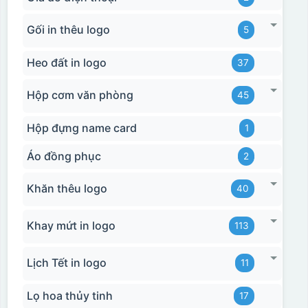
Gối in thêu logo
5
Heo đất in logo
37
Hộp cơm văn phòng
45
Hộp đựng name card
1
Áo đồng phục
2
Khăn thêu logo
40
Khay mứt in logo
113
Lịch Tết in logo
11
Lọ hoa thủy tinh
17