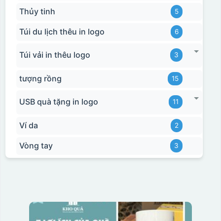
Thủy tinh
5
Túi du lịch thêu in logo
6
Túi vải in thêu logo
3
tượng rồng
15
USB quà tặng in logo
11
Ví da
2
Vòng tay
3