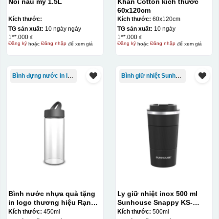
Nồi nấu mỳ 1.5L
Khăn Cotton kích thước
60x120cm
Kiểu in:
Kích thước:
Kích thước:
60x120cm
TG sản xuất:
10 ngày ngày
TG sản xuất:
10 ngày
In logo 2 mặt
1**.000 ₫
1**.000 ₫
Đăng ký
hoặc
Đăng nhập
để xem giá
Đăng ký
hoặc
Đăng nhập
để xem giá
In logo 1 mặt
Chất liệu:
Bình đựng nước in logo
Bình giữ nhiệt Sunhouse
sứ
Bình nước nhựa quà tặng
Ly giữ nhiệt inox 500 ml
in logo thương hiệu Rạng
Sunhouse Snappy KS-
Đông 450ml KQ-BNN01
TU500S
Kích thước:
450ml
Kích thước:
500ml