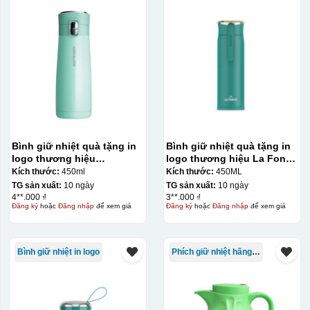
Bình giữ nhiệt quà tặng in
Bình giữ nhiệt quà tặng in
logo thương hiệu
logo thương hiệu La Fonte
LocknLock Macaron I.d
450ml KQ-BGN63
Kích thước:
450ml
Kích thước:
450ML
Tumbler 450ml KQ-BGN08
TG sản xuất:
10 ngày
TG sản xuất:
10 ngày
4**.000 ₫
3**.000 ₫
Đăng ký
hoặc
Đăng nhập
để xem giá
Đăng ký
hoặc
Đăng nhập
để xem giá
Bình giữ nhiệt in logo
Phích giữ nhiệt hãng Rạng Đông