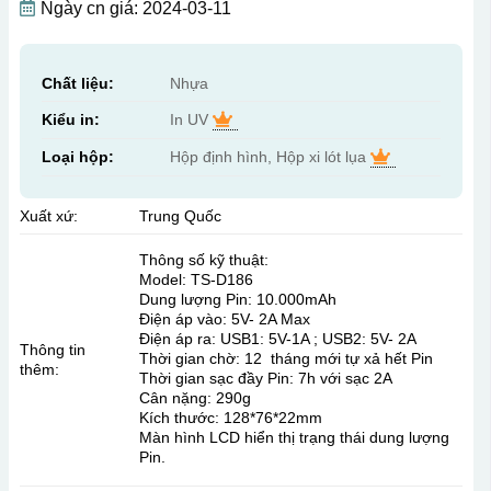
Ngày cn giá: 2024-03-11
Chất liệu:
Nhựa
Kiểu in:
In UV
Loại hộp:
Hộp định hình, Hộp xi lót lụa
Xuất xứ:
Trung Quốc
Thông số kỹ thuật:
Model: TS-D186
Dung lượng Pin: 10.000mAh
Điện áp vào: 5V- 2A Max
Điện áp ra: USB1: 5V-1A ; USB2: 5V- 2A
Thông tin
Thời gian chờ: 12 tháng mới tự xả hết Pin
thêm:
Thời gian sạc đầy Pin: 7h với sạc 2A
Cân nặng: 290g
Kích thước: 128*76*22mm
Màn hình LCD hiển thị trạng thái dung lượng
Pin.