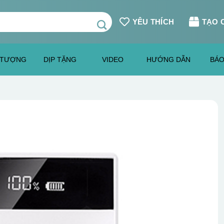
YÊU THÍCH
TẠO 
 TƯỢNG
DỊP TẶNG
VIDEO
HƯỚNG DẪN
BÁO