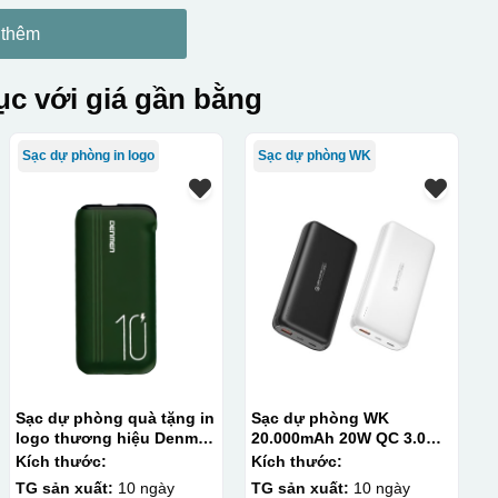
 thêm
c với giá gần bằng
Sạc dự phòng in logo
Sạc dự phòng WK
Sạc dự phòng quà tặng in
Sạc dự phòng WK
logo thương hiệu Denmen
20.000mAh 20W QC 3.0
10.000mAh KQ-SDP10
WK-189
Kích thước:
Kích thước:
TG sản xuất:
10 ngày
TG sản xuất:
10 ngày