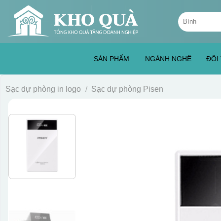
Skip
Tìm
to
kiếm:
content
SẢN PHẨM
NGÀNH NGHỀ
ĐỐI
Sạc dự phòng in logo
/
Sạc dự phòng Pisen