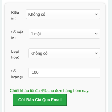
Kiểu
in:
Số mặt
in:
Loại
hộp:
Số
lượng:
Chiết khấu tối đa 4% cho đơn hàng hôm nay.
Gửi Báo Giá Qua Email