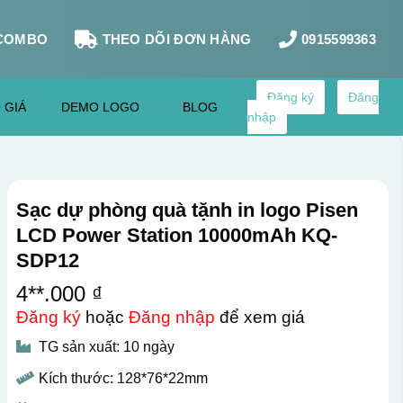
COMBO
THEO DÕI ĐƠN HÀNG
0915599363
Đăng ký
Đăng
 GIÁ
DEMO LOGO
BLOG
nhập
Sạc dự phòng quà tặnh in logo Pisen
LCD Power Station 10000mAh KQ-
SDP12
4**.000 ₫
Đăng ký
hoặc
Đăng nhập
để xem giá
TG sản xuất: 10 ngày
Kích thước: 128*76*22mm