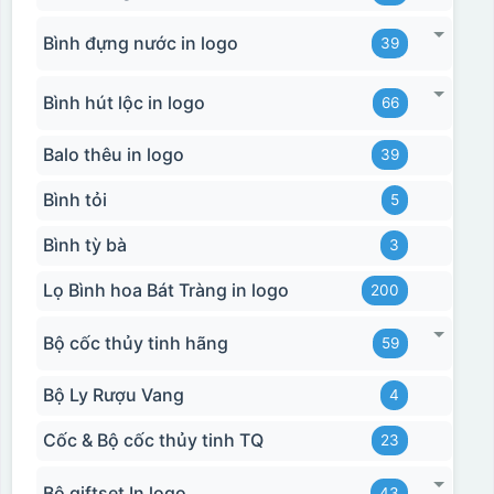
Hộp xi ly sứ
Bình đựng nước in logo
39
Bình hút lộc in logo
66
Balo thêu in logo
39
Bình tỏi
5
Bình tỳ bà
3
Lọ Bình hoa Bát Tràng in logo
200
Bộ cốc thủy tinh hãng
59
Bộ Ly Rượu Vang
4
Cốc & Bộ cốc thủy tinh TQ
23
Bộ giftset In logo
43