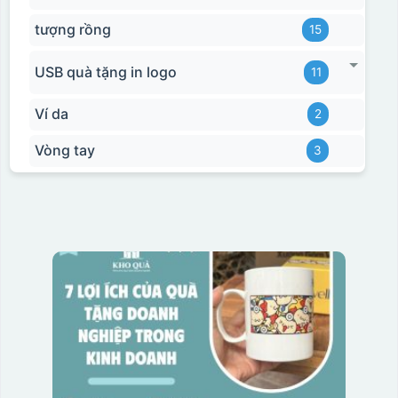
tượng rồng
15
USB quà tặng in logo
11
Ví da
2
Vòng tay
3