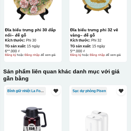
Đĩa biểu trưng phi 30 đắp
Đĩa biểu trưng phi 32 vẽ
nổi– đế gỗ
vàng– đế gỗ
Kích thước:
Phi 30
Kích thước:
Phi 32
Kiểu in:
TG sản xuất:
15 ngày
TG sản xuất:
15 ngày
6**.000 ₫
5**.000 ₫
In Decal
Đăng ký
hoặc
Đăng nhập
để xem giá
Đăng ký
hoặc
Đăng nhập
để xem giá
IN Decal lên GỐM SỨ
Bước 1: Tạo khuôn in để tạo ra Decal Bước 2: Dán
Sản phẩm liên quan khác danh mục với giá
decal lên gốm sứ Bước 3: Cho vào lò nung ở nhiệt độ
gần bằng
700-800 độ C
Bước 1: Tạo ra DECAL
Để tạo ra decal
Bình giữ nhiệt La Fonte
Sạc dự phòng Pisen
trước khi dán nó lên gốm sứ, xưởng in sẽ in lên 1 loại
giấy đặc biệt, và kích thước logo được căn chỉnh theo
sản phẩm, để khi dán không bị nhỏ hoặc to quá