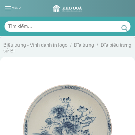
Skip
MENU
to
content
Tìm
kiếm:
Biểu trưng - Vinh danh in logo
/
Đĩa trưng
/
Đĩa biểu trưng
sứ BT