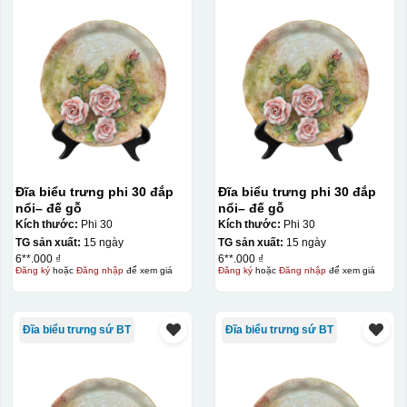
Đĩa biểu trưng phi 30 đắp
Đĩa biểu trưng phi 30 đắp
nổi– đế gỗ
nổi– đế gỗ
Kích thước:
Phi 30
Kích thước:
Phi 30
TG sản xuất:
15 ngày
TG sản xuất:
15 ngày
6**.000 ₫
6**.000 ₫
Đăng ký
hoặc
Đăng nhập
để xem giá
Đăng ký
hoặc
Đăng nhập
để xem giá
Đĩa biểu trưng sứ BT
Đĩa biểu trưng sứ BT