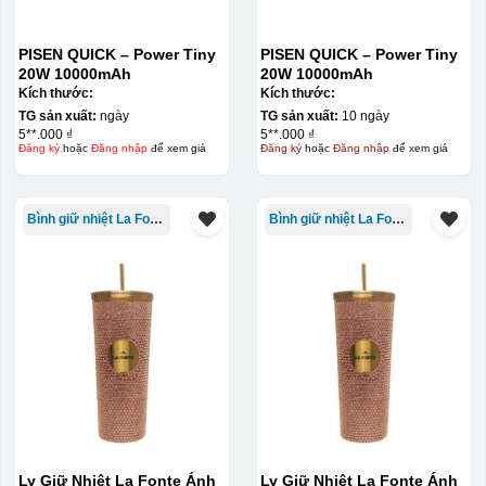
PISEN QUICK – Power Tiny
PISEN QUICK – Power Tiny
20W 10000mAh
20W 10000mAh
Kích thước:
Kích thước:
TG sản xuất:
ngày
TG sản xuất:
10 ngày
5**.000 ₫
5**.000 ₫
Đăng ký
hoặc
Đăng nhập
để xem giá
Đăng ký
hoặc
Đăng nhập
để xem giá
Bình giữ nhiệt La Fonte
Bình giữ nhiệt La Fonte
Đây là giấy decal đã in xong, đang chờ khô để cắt dán
lên gốm sứ
Bước 2: Dán decal lên gốm sứ
Để dán decal lên gốm
Ly Giữ Nhiệt La Fonte Ánh
Ly Giữ Nhiệt La Fonte Ánh
sứ, thợ sẽ cắt thủ công các miếng logo ra, sau đó thấp