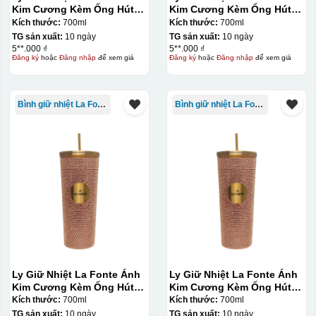
Kim Cương Kèm Ống Hút-
Kim Cương Kèm Ống Hút-
nước và trượt nhẹ lên gốm sứ để tem decal dính tạm lên
700 ml-014687-GOL
700 ml-014687-GOL
Kích thước:
700ml
Kích thước:
700ml
đó bằng nước. Người thợ sẽ căn chỉnh bằng mắt thường
TG sản xuất:
10 ngày
TG sản xuất:
10 ngày
5**.000 ₫
5**.000 ₫
cho vị trí logo cân đối phù hợp, sau đó dùng miếng nhựa
Đăng ký
hoặc
Đăng nhập
để xem giá
Đăng ký
hoặc
Đăng nhập
để xem giá
gạt hết nước phía dưới ra
Bình giữ nhiệt La Fonte
Bình giữ nhiệt La Fonte
Ly Giữ Nhiệt La Fonte Ánh
Ly Giữ Nhiệt La Fonte Ánh
Kim Cương Kèm Ống Hút-
Kim Cương Kèm Ống Hút-
700 ml-014687-GOL
700 ml-014687-GOL
Kích thước:
700ml
Kích thước:
700ml
TG sản xuất:
10 ngày
TG sản xuất:
10 ngày