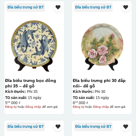
Đĩa biểu trưng sứ BT
Đĩa biểu trưng sứ BT
Đĩa biểu trưng bọc đồng
Đĩa biểu trưng phi 30 đắp
phi 35 – đế gỗ
nổi– đế gỗ
Kích thước:
Phi 35
Kích thước:
Phi 30
TG sản xuất:
15 ngày
TG sản xuất:
15 ngày
5**.000 ₫
6**.000 ₫
Đăng ký
hoặc
Đăng nhập
để xem giá
Đăng ký
hoặc
Đăng nhập
để xem giá
Đĩa biểu trưng sứ BT
Đĩa biểu trưng sứ BT