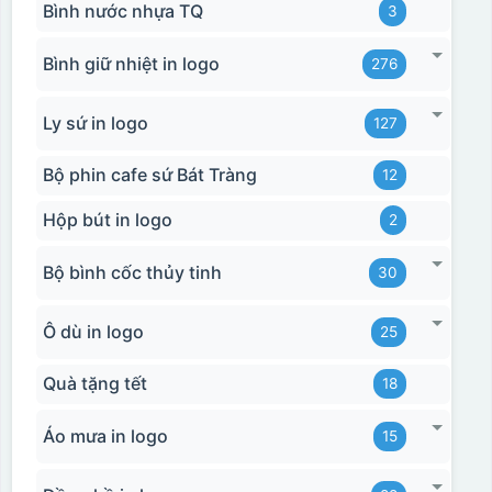
Bình nước nhựa TQ
3
Bình giữ nhiệt in logo
276
Ly sứ in logo
127
Bộ phin cafe sứ Bát Tràng
12
Hộp bút in logo
2
Bộ bình cốc thủy tinh
30
Ô dù in logo
25
Quà tặng tết
18
Áo mưa in logo
15