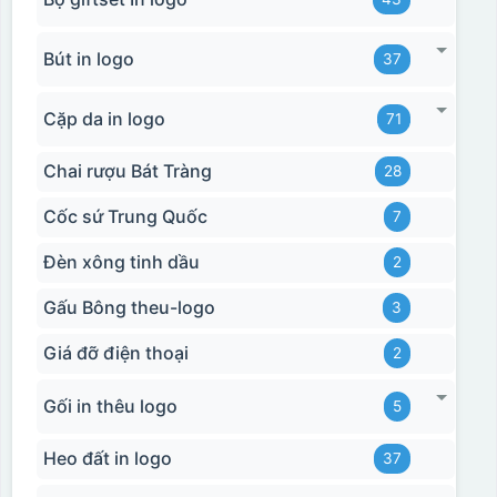
Bút in logo
37
Cặp da in logo
71
Chai rượu Bát Tràng
28
Cốc sứ Trung Quốc
7
Đèn xông tinh dầu
2
Gấu Bông theu-logo
3
Giá đỡ điện thoại
2
Gối in thêu logo
5
Heo đất in logo
37