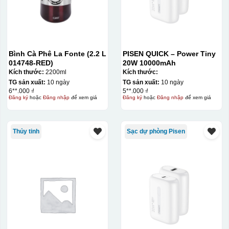
Bình Cà Phê La Fonte (2.2 L
PISEN QUICK – Power Tiny
014748-RED)
20W 10000mAh
Kích thước:
2200ml
Kích thước:
TG sản xuất:
10 ngày
TG sản xuất:
10 ngày
6**.000 ₫
5**.000 ₫
Đăng ký
hoặc
Đăng nhập
để xem giá
Đăng ký
hoặc
Đăng nhập
để xem giá
Thủy tinh
Sạc dự phòng Pisen
Decal được in xong, sẽ có 1 nền vàng phía dưới