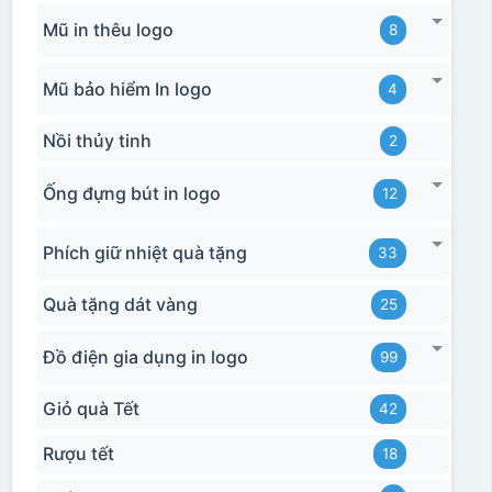
Mũ in thêu logo
8
Mũ bảo hiểm In logo
4
Nồi thủy tinh
2
Ống đựng bút in logo
12
Phích giữ nhiệt quà tặng
33
Quà tặng dát vàng
25
Đồ điện gia dụng in logo
99
Giỏ quà Tết
42
Rượu tết
18