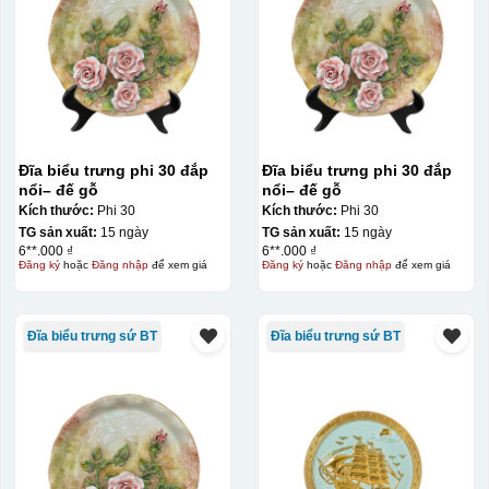
Đĩa biểu trưng phi 30 đắp
Đĩa biểu trưng phi 30 đắp
nổi– đế gỗ
nổi– đế gỗ
Kích thước:
Phi 30
Kích thước:
Phi 30
TG sản xuất:
15 ngày
TG sản xuất:
15 ngày
6**.000 ₫
6**.000 ₫
Đăng ký
hoặc
Đăng nhập
để xem giá
Đăng ký
hoặc
Đăng nhập
để xem giá
Đĩa biểu trưng sứ BT
Đĩa biểu trưng sứ BT