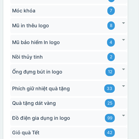
Móc khóa
7
Mũ in thêu logo
8
Mũ bảo hiểm In logo
4
Nồi thủy tinh
2
Ống đựng bút in logo
12
Phích giữ nhiệt quà tặng
33
Quà tặng dát vàng
25
Đồ điện gia dụng in logo
99
Giỏ quà Tết
42