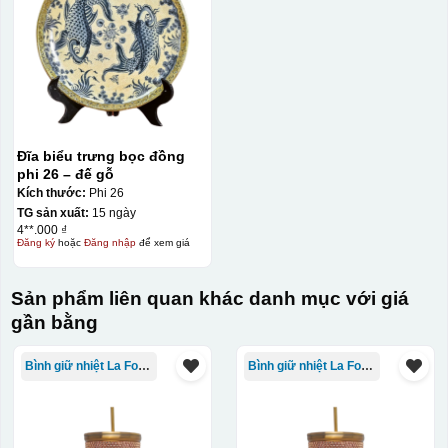
Đĩa biểu trưng bọc đồng
phi 26 – đế gỗ
Kích thước:
Phi 26
TG sản xuất:
15 ngày
4**.000 ₫
Đăng ký
hoặc
Đăng nhập
để xem giá
Sản phẩm liên quan khác danh mục với giá
Kiểu in:
gần bằng
In Decal
IN Decal lên GỐM SỨ
Bình giữ nhiệt La Fonte
Bình giữ nhiệt La Fonte
Bước 1: Tạo khuôn in để tạo ra Decal Bước 2: Dán
decal lên gốm sứ Bước 3: Cho vào lò nung ở nhiệt độ