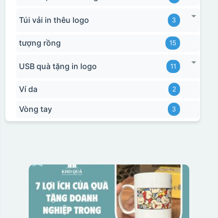
Túi vải in thêu logo
3
tượng rồng
15
USB quà tặng in logo
11
Ví da
2
Vòng tay
3