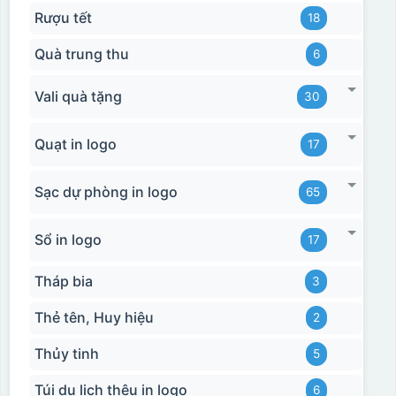
Rượu tết
18
Quà trung thu
6
Vali quà tặng
30
Quạt in logo
17
Sạc dự phòng in logo
65
Sổ in logo
17
Tháp bia
3
Thẻ tên, Huy hiệu
2
Thủy tinh
5
Túi du lịch thêu in logo
6