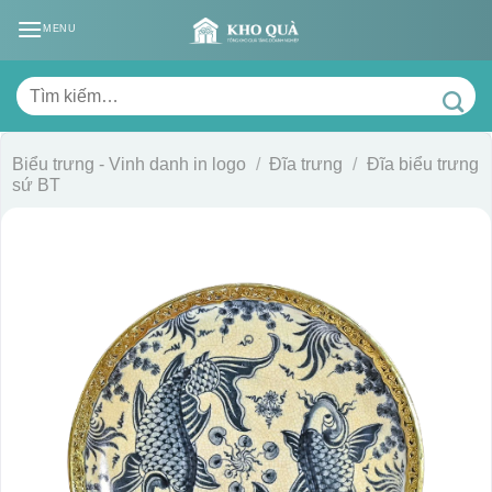
Skip
MENU
to
content
Tìm
kiếm:
Biểu trưng - Vinh danh in logo
/
Đĩa trưng
/
Đĩa biểu trưng
sứ BT