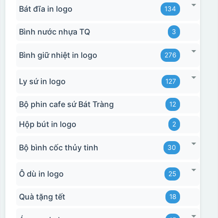
Bát đĩa in logo
134
Bình nước nhựa TQ
3
Bình giữ nhiệt in logo
276
Ly sứ in logo
127
Bộ phin cafe sứ Bát Tràng
12
Hộp bút in logo
2
Bộ bình cốc thủy tinh
30
Ô dù in logo
25
Quà tặng tết
18