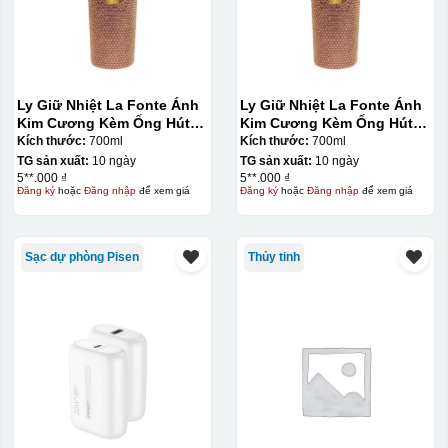
Decal được in xong, sẽ có 1 nền vàng phía dưới
Ly Giữ Nhiệt La Fonte Ánh
Ly Giữ Nhiệt La Fonte Ánh
Kim Cương Kèm Ống Hút-
Kim Cương Kèm Ống Hút-
700 ml-014687-GOL
700 ml-014687-GOL
Kích thước:
700ml
Kích thước:
700ml
TG sản xuất:
10 ngày
TG sản xuất:
10 ngày
5**.000 ₫
5**.000 ₫
Đăng ký
hoặc
Đăng nhập
để xem giá
Đăng ký
hoặc
Đăng nhập
để xem giá
Sạc dự phòng Pisen
Thủy tinh