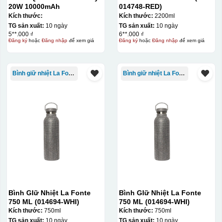
20W 10000mAh
014748-RED)
Kích thước:
Kích thước:
2200ml
TG sản xuất:
10 ngày
TG sản xuất:
10 ngày
5**.000 ₫
6**.000 ₫
Đăng ký
hoặc
Đăng nhập
để xem giá
Đăng ký
hoặc
Đăng nhập
để xem giá
Bình giữ nhiệt La Fonte
Bình giữ nhiệt La Fonte
Thợ đang căn chỉnh dán decal lên bát cơm
Bình GIữ Nhiệt La Fonte
Bình GIữ Nhiệt La Fonte
750 ML (014694-WHI)
750 ML (014694-WHI)
Kích thước:
750ml
Kích thước:
750ml
TG sản xuất:
10 ngày
TG sản xuất:
10 ngày