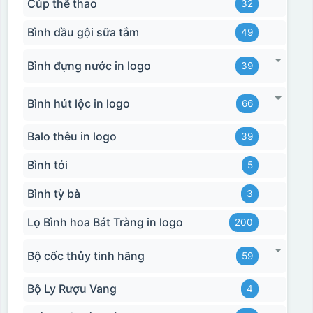
Cúp thể thao
32
Bình dầu gội sữa tắm
49
Bình đựng nước in logo
39
Bình hút lộc in logo
66
Hộp xi ly sứ
Balo thêu in logo
39
Bình tỏi
5
Bình tỳ bà
3
Lọ Bình hoa Bát Tràng in logo
200
Bộ cốc thủy tinh hãng
59
Bộ Ly Rượu Vang
4