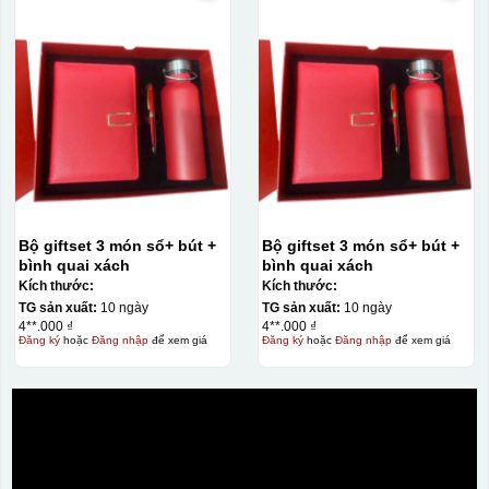
Bước 3: Xếp sản phẩm sau khi dán vào lò nung và
Bộ giftset 3 món sổ+ bút +
Bộ giftset 3 món sổ+ bút +
nung ở nhiệt độ 700-800 độ C
Deacl có 1 nền màu
bình quai xách
bình quai xách
vàng, khi in ở nhiệt cao, nền đó sẽ cháy và biến mất để
Kích thước:
Kích thước:
TG sản xuất:
10 ngày
TG sản xuất:
10 ngày
lại mực in logo dính chết lên gốm sứ [gallery link="file"
4**.000 ₫
4**.000 ₫
size="full" ids="29792,29791,29790"]
Đăng ký
hoặc
Đăng nhập
để xem giá
Đăng ký
hoặc
Đăng nhập
để xem giá