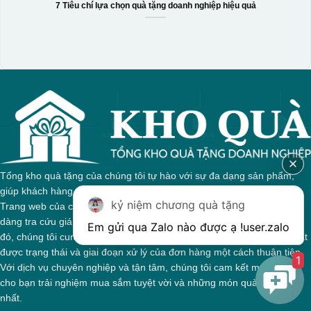
7 Tiêu chí lựa chọn quà tặng doanh nghiệp hiệu quả
Hộp xi biểu trưng
Tổng kho quà tặng của chúng tôi tự hào với sự đa dạng sản phẩm,
giúp khách hàng dễ dàng tìm kiếm quà tặng phù hợp cho mọi dịp.
kỷ niệm chương quà tặng
Trang web của chúng tôi được thiết kế trực quan, cho phép bạn dễ
dàng tra cứu giá cả và thông tin chi tiết về từng sản phẩm. Bên cạnh
Em gửi qua Zalo nào được ạ !
user.zalo
đó, chúng tôi cung cấp hệ thống theo dõi đơn hàng, giúp bạn nắm bắt
được trạng thái và giai đoạn xử lý của đơn hàng một cách thuận tiện.
1
Với dịch vụ chuyên nghiệp và tận tâm, chúng tôi cam kết mang đến
cho bạn trải nghiệm mua sắm tuyệt vời và những món quà ý nghĩa
nhất.