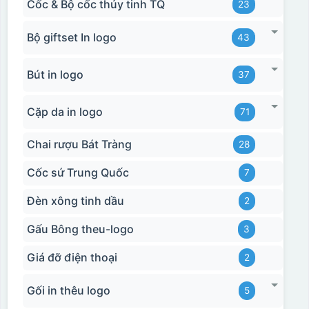
Cốc & Bộ cốc thủy tinh TQ
23
Bộ giftset In logo
43
Bút in logo
37
Cặp da in logo
71
Chai rượu Bát Tràng
28
Cốc sứ Trung Quốc
7
Đèn xông tinh dầu
2
Gấu Bông theu-logo
3
Giá đỡ điện thoại
2
Gối in thêu logo
5