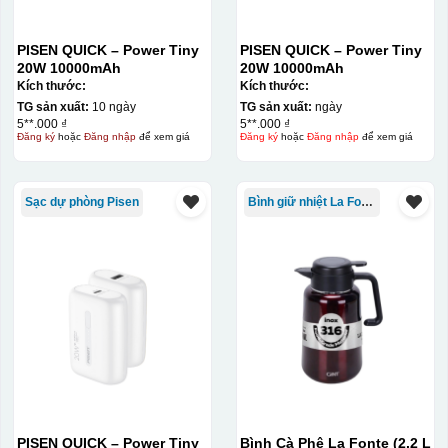
PISEN QUICK – Power Tiny
PISEN QUICK – Power Tiny
Đây là giấy decal đã in xong, đang chờ khô để cắt dán
20W 10000mAh
20W 10000mAh
Kích thước:
Kích thước:
lên gốm sứ
TG sản xuất:
10 ngày
TG sản xuất:
ngày
5**.000 ₫
5**.000 ₫
Bước 2: Dán decal lên gốm sứ
Để dán decal lên gốm
Đăng ký
hoặc
Đăng nhập
để xem giá
Đăng ký
hoặc
Đăng nhập
để xem giá
sứ, thợ sẽ cắt thủ công các miếng logo ra, sau đó thấp
nước và trượt nhẹ lên gốm sứ để tem decal dính tạm lên
Sạc dự phòng Pisen
Bình giữ nhiệt La Fonte
đó bằng nước. Người thợ sẽ căn chỉnh bằng mắt thường
cho vị trí logo cân đối phù hợp, sau đó dùng miếng nhựa
gạt hết nước phía dưới ra
PISEN QUICK – Power Tiny
Bình Cà Phê La Fonte (2.2 L