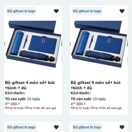
Bộ giftset In logo
Bộ giftset In logo
Bộ giftset 4 món sổ+ bút
Bộ giftset 4 món sổ+ bút
+bình + dù
+bình + dù
Kích thước:
Kích thước:
TG sản xuất:
10 ngày
TG sản xuất:
10 ngày
4**.000 ₫
4**.000 ₫
Đăng ký
hoặc
Đăng nhập
để xem giá
Đăng ký
hoặc
Đăng nhập
để xem giá
Bộ giftset In logo
Bộ giftset In logo