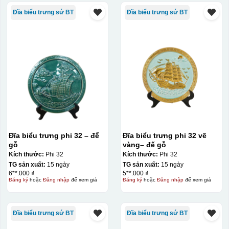
Đĩa biểu trưng sứ BT
Đĩa biểu trưng sứ BT
Đĩa biểu trưng phi 32 – đế
Đĩa biểu trưng phi 32 vẽ
gỗ
vàng– đế gỗ
Kích thước:
Phi 32
Kích thước:
Phi 32
TG sản xuất:
15 ngày
TG sản xuất:
15 ngày
6**.000 ₫
5**.000 ₫
Đăng ký
hoặc
Đăng nhập
để xem giá
Đăng ký
hoặc
Đăng nhập
để xem giá
Đĩa biểu trưng sứ BT
Đĩa biểu trưng sứ BT