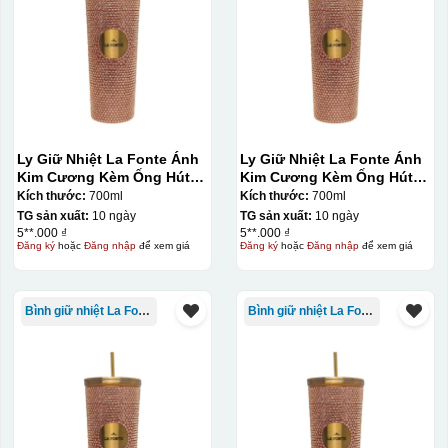
700-800 độ C
Bước 1: Tạo ra DECAL
Để tạo ra decal
trước khi dán nó lên gốm sứ, xưởng in sẽ in lên 1 loại
giấy đặc biệt, và kích thước logo được căn chỉnh theo
sản phẩm, để khi dán không bị nhỏ hoặc to quá
Ly Giữ Nhiệt La Fonte Ánh
Ly Giữ Nhiệt La Fonte Ánh
Kim Cương Kèm Ống Hút-
Kim Cương Kèm Ống Hút-
700 ml-014687-GOL
700 ml-014687-GOL
Kích thước:
700ml
Kích thước:
700ml
TG sản xuất:
10 ngày
TG sản xuất:
10 ngày
5**.000 ₫
5**.000 ₫
Đăng ký
hoặc
Đăng nhập
để xem giá
Đăng ký
hoặc
Đăng nhập
để xem giá
Bình giữ nhiệt La Fonte
Bình giữ nhiệt La Fonte