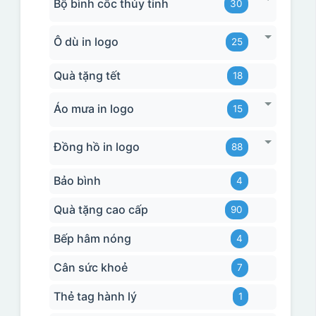
Bộ bình cốc thủy tinh
30
Ô dù in logo
25
Quà tặng tết
18
Áo mưa in logo
15
Đồng hồ in logo
88
Bảo bình
4
Quà tặng cao cấp
90
Bếp hâm nóng
4
Cân sức khoẻ
7
Thẻ tag hành lý
1