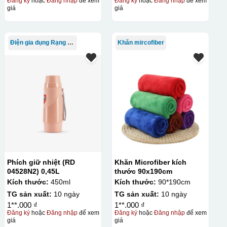
Đăng ký
hoặc
Đăng nhập
để xem
Đăng ký
hoặc
Đăng nhập
để xem
giá
giá
Điện gia dụng Rạng Đông
Khăn mircofiber
Phích giữ nhiệt (RD
Khăn Microfiber kích
04528N2) 0,45L
thước 90x190cm
Kích thước:
450ml
Kích thước:
90*190cm
TG sản xuất:
10 ngày
TG sản xuất:
10 ngày
1**.000 ₫
1**.000 ₫
Đăng ký
hoặc
Đăng nhập
để xem
Đăng ký
hoặc
Đăng nhập
để xem
giá
giá