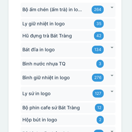
Bộ ấm chén (ấm trà) in logo
264
Ly giữ nhiệt in logo
35
Hũ đựng trà Bát Tràng
42
Bát đĩa in logo
134
Bình nước nhựa TQ
3
Bình giữ nhiệt in logo
276
Ly sứ in logo
127
Bộ phin cafe sứ Bát Tràng
12
Hộp bút in logo
2