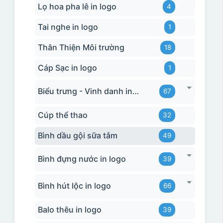
Lọ hoa pha lê in logo
4
Tai nghe in logo
1
Thân Thiện Môi trường
18
Cáp Sạc in logo
1
Biểu trưng - Vinh danh in logo
67
Cúp thể thao
32
Bình dầu gội sữa tắm
49
Bình đựng nước in logo
39
Bình hút lộc in logo
66
Balo thêu in logo
39