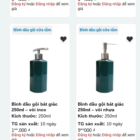
Đăng ký
hoặc
Đăng nhập
để xem
Đăng ký
hoặc
Đăng nhập
để xem
giá
giá
Kiểu in:
Men vân đá
Bình dầu gội sữa tắm
Bình dầu gội sữa tắm
Men trơn
Men hỏa biến
Bình dầu gội bát giác
Bình dầu gội bát giác
250ml – vòi inox
250ml – vòi nhựa
Kích thước:
250ml
Kích thước:
250ml
TG sản xuất:
10 ngày
TG sản xuất:
10 ngày
1**.000 ₫
9**000 ₫
Đăng ký
hoặc
Đăng nhập
để xem
Đăng ký
hoặc
Đăng nhập
để xem
giá
giá