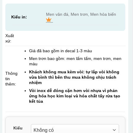
Men vân đá, Men trơn, Men hỏa biến
Kiểu in:
Xuất
xứ:
Giá đã bao gồm in decal 1-3 màu
Men trơn bao gồm: men lấm tấm, men trơn, men
màu
Khách không mua kèm vòi: tự lắp vòi không
Thông
vừa bình thì bên thu mua không chịu trách
tin
nhiệm
thêm:
Vòi inox dễ đóng cặn hơn vòi nhựa vì phản
ứng hóa học kim loại và hóa chất tẩy rửa tạo
kết tủa
Kiểu