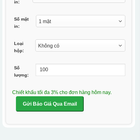
in:
Số mặt
in:
Loại
hộp:
Số
lượng:
Chiết khấu tối đa 3% cho đơn hàng hôm nay.
Gửi Báo Giá Qua Email