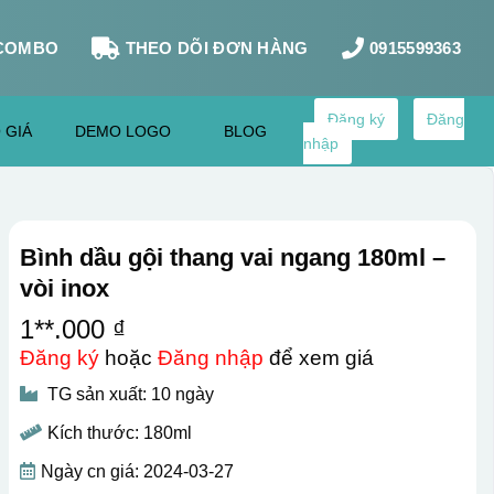
COMBO
THEO DÕI ĐƠN HÀNG
0915599363
Đăng ký
Đăng
 GIÁ
DEMO LOGO
BLOG
nhập
Bình dầu gội thang vai ngang 180ml –
vòi inox
1**.000 ₫
Đăng ký
hoặc
Đăng nhập
để xem giá
TG sản xuất: 10 ngày
Kích thước: 180ml
Ngày cn giá: 2024-03-27