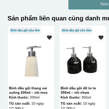
Xem
Sản phẩm liên quan cùng danh mụ
Bình dầu gội sữa tắm
Bình dầu gội sữa tắm
Bình dầu gội thang vai
Bình dầu gội đít to to
xuông 200ml – vòi inox
350ml – vòi nhựa
Kích thước:
200ml
Kích thước:
350ml
TG sản xuất:
10 ngày
TG sản xuất:
10 ngày
1**.000 ₫
1**.000 ₫