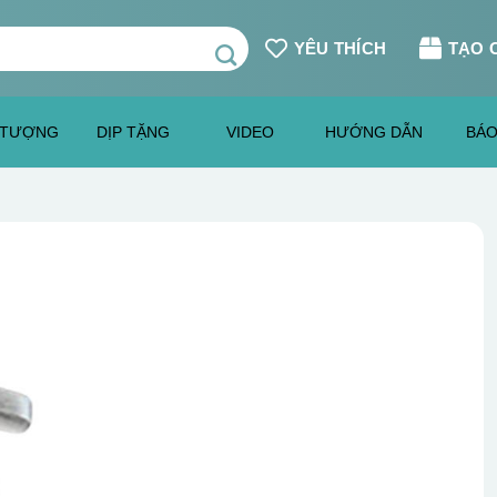
YÊU THÍCH
TẠO 
 TƯỢNG
DỊP TẶNG
VIDEO
HƯỚNG DẪN
BÁO