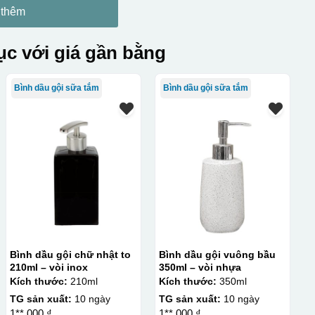
 thêm
c với giá gần bằng
Bình dầu gội sữa tắm
Bình dầu gội sữa tắm
Bình dầu gội chữ nhật to
Bình dầu gội vuông bầu
210ml – vòi inox
350ml – vòi nhựa
Kích thước:
210ml
Kích thước:
350ml
TG sản xuất:
10 ngày
TG sản xuất:
10 ngày
1**.000 ₫
1**.000 ₫