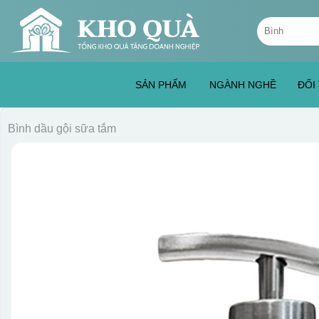
Skip
Tìm
to
kiếm:
content
SẢN PHẨM
NGÀNH NGHỀ
ĐỐI
Bình dầu gội sữa tắm