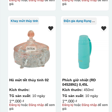
Đăng ký
hoặc
Đăng nhập
để xem
Đăng ký
hoặc
Đăng nhập
để xem
giá
giá
Khay mứt thủy tinh
Điện gia dụng Rạng Đông
Hũ mứt tết thủy tinh 02
Phích giữ nhiệt (RD
04528N1) 0,45L
Kích thước:
Kích thước:
450ml
TG sản xuất:
10 ngày
TG sản xuất:
10 ngày
1**.000 ₫
1**.000 ₫
Đăng ký
hoặc
Đăng nhập
để xem
Đăng ký
hoặc
Đăng nhập
để xem
giá
giá