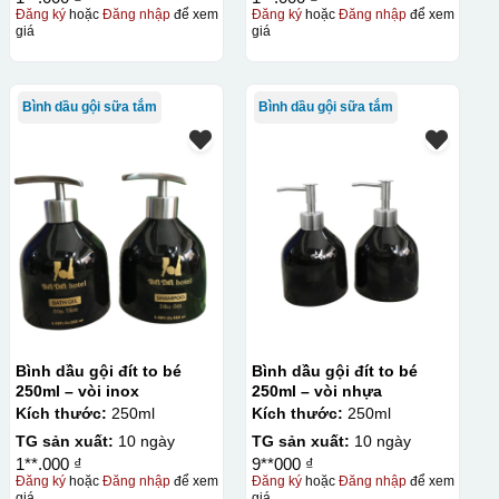
Đăng ký
hoặc
Đăng nhập
để xem
Đăng ký
hoặc
Đăng nhập
để xem
giá
giá
Bình dầu gội sữa tắm
Bình dầu gội sữa tắm
Bình dầu gội đít to bé
Bình dầu gội đít to bé
250ml – vòi inox
250ml – vòi nhựa
Kích thước:
250ml
Kích thước:
250ml
TG sản xuất:
10 ngày
TG sản xuất:
10 ngày
1**.000 ₫
9**000 ₫
Đăng ký
hoặc
Đăng nhập
để xem
Đăng ký
hoặc
Đăng nhập
để xem
giá
giá