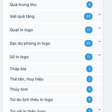
Quà trung thu
6
Vali quà tặng
30
Quạt in logo
17
Sạc dự phòng in logo
65
Sổ in logo
17
Tháp bia
3
Thẻ tên, Huy hiệu
2
Thủy tinh
5
Túi du lịch thêu in logo
6
Túi vải in thêu logo
3