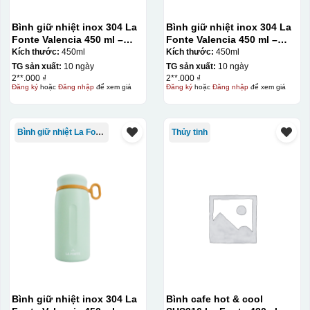
Bình giữ nhiệt inox 304 La
Bình giữ nhiệt inox 304 La
Fonte Valencia 450 ml –
Fonte Valencia 450 ml –
012355
012355
Kích thước:
450ml
Kích thước:
450ml
TG sản xuất:
10 ngày
TG sản xuất:
10 ngày
2**.000 ₫
2**.000 ₫
Đăng ký
hoặc
Đăng nhập
để xem giá
Đăng ký
hoặc
Đăng nhập
để xem giá
Bình giữ nhiệt La Fonte
Thủy tinh
Bình giữ nhiệt inox 304 La
Bình cafe hot & cool