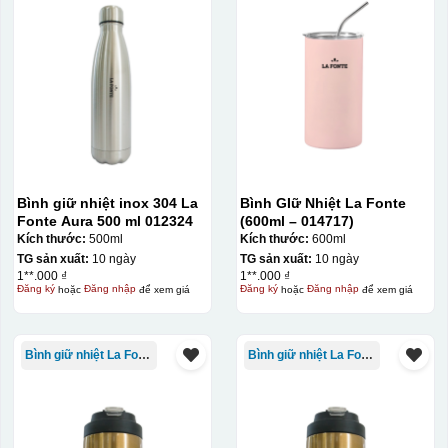
Hộp diêm định hình quai xách
Bình giữ nhiệt inox 304 La
Bình GIữ Nhiệt La Fonte
Fonte Aura 500 ml 012324
(600ml – 014717)
Kích thước:
500ml
Kích thước:
600ml
TG sản xuất:
10 ngày
TG sản xuất:
10 ngày
1**.000 ₫
1**.000 ₫
Đăng ký
hoặc
Đăng nhập
để xem giá
Đăng ký
hoặc
Đăng nhập
để xem giá
Bình giữ nhiệt La Fonte
Bình giữ nhiệt La Fonte
Hộp định hình