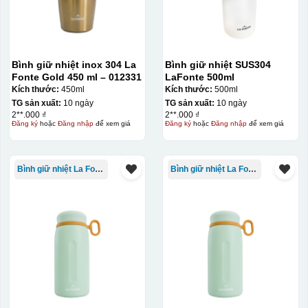
Bình giữ nhiệt inox 304 La
Bình giữ nhiệt SUS304
Fonte Gold 450 ml – 012331
LaFonte 500ml
Kích thước:
450ml
Kích thước:
500ml
TG sản xuất:
10 ngày
TG sản xuất:
10 ngày
2**.000 ₫
2**.000 ₫
Đăng ký
hoặc
Đăng nhập
để xem giá
Đăng ký
hoặc
Đăng nhập
để xem giá
đây là kiểu hộp quay xách lót lụa chỉ khác là thêm quai
Bình giữ nhiệt La Fonte
Bình giữ nhiệt La Fonte
thêm tiền
Hộp xi lót lụa
Hộp xi ấm chén