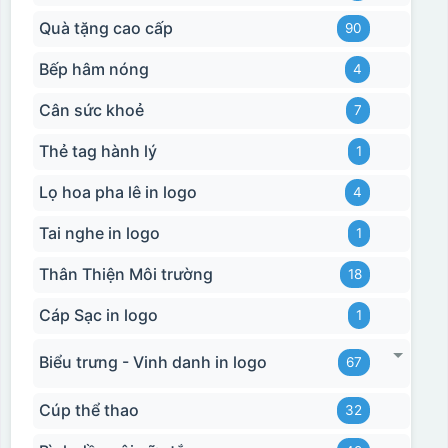
Quà tặng cao cấp
90
Bếp hâm nóng
4
Cân sức khoẻ
7
Thẻ tag hành lý
1
Lọ hoa pha lê in logo
4
Tai nghe in logo
1
Thân Thiện Môi trường
18
Cáp Sạc in logo
1
Biểu trưng - Vinh danh in logo
67
Cúp thể thao
32