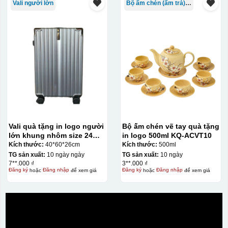
Vali người lớn
Bộ ấm chén (ấm trà) in logo
Vali quà tặng in logo người
Bộ ấm chén vẽ tay quà tặng
lớn khung nhôm size 24
in logo 500ml KQ-ACVT10
KQ-VL09
Kích thước:
40*60*26cm
Kích thước:
500ml
TG sản xuất:
10 ngày ngày
TG sản xuất:
10 ngày
7**.000 ₫
3**.000 ₫
Đăng ký
hoặc
Đăng nhập
để xem giá
Đăng ký
hoặc
Đăng nhập
để xem giá