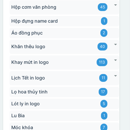
Hộp cơm văn phòng
45
Hộp đựng name card
1
Áo đồng phục
2
Hộp xi 2 cốc
Khăn thêu logo
40
Khay mứt in logo
113
Lịch Tết in logo
11
Lọ hoa thủy tinh
17
Lót ly in logo
5
Lu Bia
1
Móc khóa
7