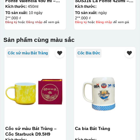
Fonte Valencia 450 ml –
SUS316 La Fonte 420ml –
012355
012775
Kích thước:
450ml
Kích thước:
TG sản xuất:
10 ngày
TG sản xuất:
ngày
2**.000 ₫
2**.000 ₫
Đăng ký
hoặc
Đăng nhập
để xem giá
Đăng ký
hoặc
Đăng nhập
để xem giá
Sản phẩm cùng màu sắc
Cốc sứ màu Bát Tràng
Cốc Bia Đức
Cốc sứ màu Bát Tràng –
Ca bia Bát Tràng
Cốc Starbuck D9.5H9
Kích thước:
Kích thước: