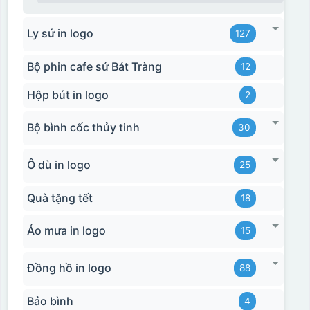
Ly sứ in logo
127
Bộ phin cafe sứ Bát Tràng
12
Hộp bút in logo
2
Bộ bình cốc thủy tinh
30
Ô dù in logo
25
Quà tặng tết
18
Áo mưa in logo
15
Đồng hồ in logo
88
Bảo bình
4