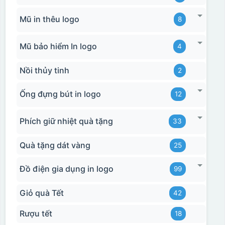
Mũ in thêu logo
8
Mũ bảo hiểm In logo
4
Hộp xi biểu trưng
Nồi thủy tinh
2
Ống đựng bút in logo
12
Phích giữ nhiệt quà tặng
33
Quà tặng dát vàng
25
Đồ điện gia dụng in logo
99
Giỏ quà Tết
42
Rượu tết
18