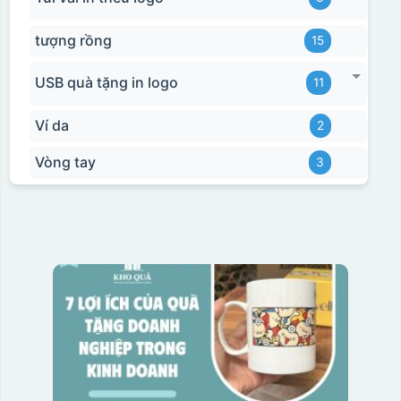
tượng rồng
15
USB quà tặng in logo
11
Ví da
2
Vòng tay
3