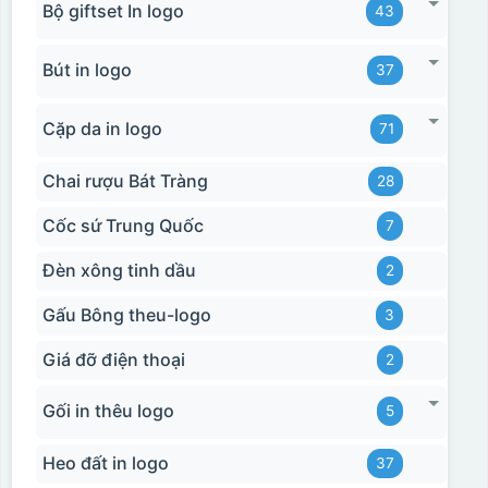
Bộ giftset In logo
43
Bút in logo
37
Cặp da in logo
71
Chai rượu Bát Tràng
28
Cốc sứ Trung Quốc
7
Đèn xông tinh dầu
2
Gấu Bông theu-logo
3
Giá đỡ điện thoại
2
Gối in thêu logo
5
Heo đất in logo
37