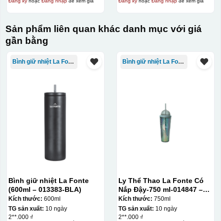
Đăng ký
hoặc
Đăng nhập
để xem giá
Đăng ký
hoặc
Đăng nhập
để xem giá
Sản phẩm liên quan khác danh mục với giá
gần bằng
Bình giữ nhiệt La Fonte
Bình giữ nhiệt La Fonte
Bình giữ nhiệt La Fonte
Ly Thể Thao La Fonte Có
(600ml – 013383-BLA)
Nắp Đậy-750 ml-014847 –
GRA
Kích thước:
600ml
Kích thước:
750ml
TG sản xuất:
10 ngày
TG sản xuất:
10 ngày
2**.000 ₫
2**.000 ₫