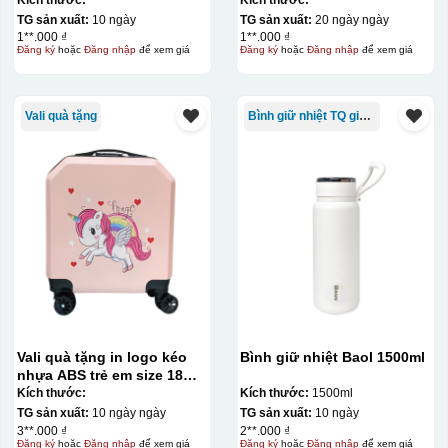
TG sản xuất:
10 ngày
TG sản xuất:
20 ngày ngày
1**.000 ₫
1**.000 ₫
Đăng ký
hoặc
Đăng nhập
để xem giá
Đăng ký
hoặc
Đăng nhập
để xem giá
Vali quà tặng
Bình giữ nhiệt TQ giá rẻ
Vali quà tặng in logo kéo
Bình giữ nhiệt Baol 1500ml
nhựa ABS trẻ em size 18
KQ-VL16
Kích thước:
Kích thước:
1500ml
TG sản xuất:
10 ngày ngày
TG sản xuất:
10 ngày
3**.000 ₫
2**.000 ₫
Đăng ký
hoặc
Đăng nhập
để xem giá
Đăng ký
hoặc
Đăng nhập
để xem giá