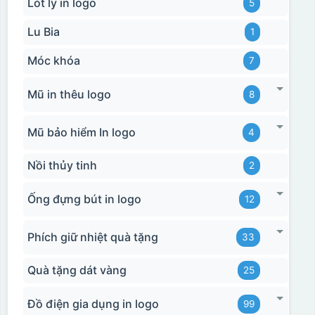
Lót ly in logo
5
Lu Bia
1
Móc khóa
7
Mũ in thêu logo
8
Mũ bảo hiểm In logo
4
Nồi thủy tinh
2
Ống đựng bút in logo
12
Phích giữ nhiệt quà tặng
33
Quà tặng dát vàng
25
Đồ điện gia dụng in logo
99