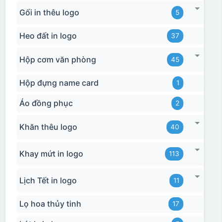
Gối in thêu logo
5
Heo đất in logo
37
Hộp cơm văn phòng
45
Hộp đựng name card
1
Áo đồng phục
2
Khăn thêu logo
40
Khay mứt in logo
113
Lịch Tết in logo
11
Lọ hoa thủy tinh
17