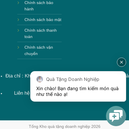
Chính sách bảo
hành
Chính sách bảo mật
Chính sách thanh
toán
Chính sách vận
chuyển
Địa chỉ : Khu sản xuất làng nghề, Bát Tràng, Gia Lâm, Hà
Quà Tặng Doanh Nghiệp
Nội, Việt Nam
Xin chào! Bạn đang tìm kiếm món quà 
Liên hệ : 0915599363 Email: lienhe@khoqua.vn
như thế nào ạ! 
Tổng Kho quà tặng doanh nghiệp 2026