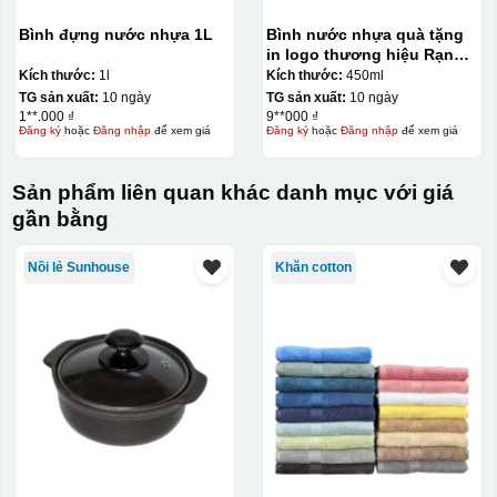
Bình đựng nước nhựa 1L
Bình nước nhựa quà tặng
in logo thương hiệu Rạng
Đông 450ml KQ-BNN01
Kích thước:
1l
Kích thước:
450ml
TG sản xuất:
10 ngày
TG sản xuất:
10 ngày
1**.000 ₫
9**000 ₫
Đăng ký
hoặc
Đăng nhập
để xem giá
Đăng ký
hoặc
Đăng nhập
để xem giá
Sản phẩm liên quan khác danh mục với giá
gần bằng
Nồi lẻ Sunhouse
Khăn cotton