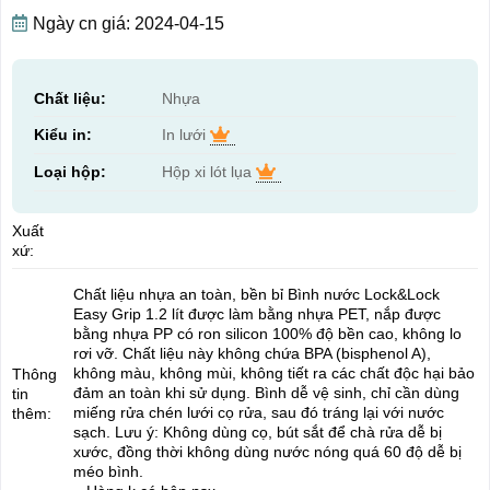
Ngày cn giá: 2024-04-15
Chất liệu:
Nhựa
Kiểu in:
In lưới
Loại hộp:
Hộp xi lót lụa
Xuất
xứ:
Chất liệu nhựa an toàn, bền bỉ Bình nước Lock&Lock
Easy Grip 1.2 lít được làm bằng nhựa PET, nắp được
bằng nhựa PP có ron silicon 100% độ bền cao, không lo
rơi vỡ. Chất liệu này không chứa BPA (bisphenol A),
không màu, không mùi, không tiết ra các chất độc hại bảo
Thông
đảm an toàn khi sử dụng. Bình dễ vệ sinh, chỉ cần dùng
tin
miếng rửa chén lưới cọ rửa, sau đó tráng lại với nước
thêm:
sạch. Lưu ý: Không dùng cọ, bút sắt để chà rửa dễ bị
xước, đồng thời không dùng nước nóng quá 60 độ dễ bị
méo bình.