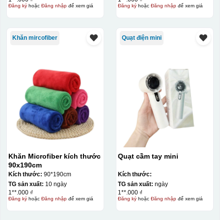
Đăng ký
hoặc
Đăng nhập
để xem giá
Đăng ký
hoặc
Đăng nhập
để xem giá
Kiểu in:
Khăn mircofiber
Quạt điện mini
In lưới
In lưới (silk screen printing) trong ngành quà tặng là kỹ
thuật in ấn sử dụng một tấm lưới được phủ hóa chất cảm
quang, trong đó hình ảnh cần in được phơi sáng tạo
thành khuôn. Mực in được đẩy qua các lỗ nhỏ trên lưới
bằng một thanh gạt (squeegee) để in lên bề mặt sản
phẩm như ly, cốc, bút, móc khóa hay các vật phẩm quà
tặng khác. Kỹ thuật này cho phép in được nhiều màu sắc
khác nhau, độ bền cao, có thể in trên nhiều chất liệu và
Khăn Microfiber kích thước
Quạt cầm tay mini
phù hợp cho sản xuất số lượng lớn, tuy nhiên đòi hỏi
90x190cm
quy trình chuẩn bị kỹ lưỡng và chi phí setup ban đầu
Kích thước:
90*190cm
Kích thước:
tương đối cao.
TG sản xuất:
10 ngày
TG sản xuất:
ngày
1**.000 ₫
1**.000 ₫
Đăng ký
hoặc
Đăng nhập
để xem giá
Đăng ký
hoặc
Đăng nhập
để xem giá
Kiểu hộp: