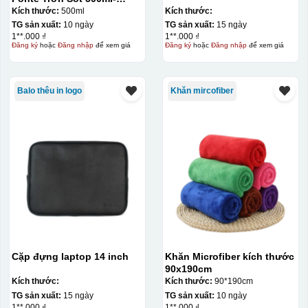
010009
Kích thước:
500ml
Kích thước:
TG sản xuất:
10 ngày
TG sản xuất:
15 ngày
1**.000 ₫
1**.000 ₫
Đăng ký
hoặc
Đăng nhập
để xem giá
Đăng ký
hoặc
Đăng nhập
để xem giá
Balo thêu in logo
Khăn mircofiber
Cặp đựng laptop 14 inch
Khăn Microfiber kích thước
90x190cm
Kích thước:
Kích thước:
90*190cm
TG sản xuất:
15 ngày
TG sản xuất:
10 ngày
1**.000 ₫
1**.000 ₫