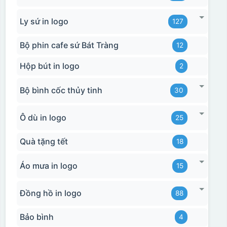
Ly sứ in logo
127
Bộ phin cafe sứ Bát Tràng
12
Hộp bút in logo
2
Bộ bình cốc thủy tinh
30
Ô dù in logo
25
Quà tặng tết
18
Áo mưa in logo
15
Đồng hồ in logo
88
Bảo bình
4