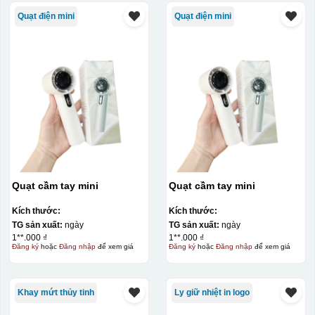
Hộp xi lót lụa
Quạt điện mini
Quạt điện mini
Hộp xi ấm chén
Quạt cầm tay mini
Quạt cầm tay mini
Kích thước:
Kích thước:
TG sản xuất:
ngày
TG sản xuất:
ngày
1**.000 ₫
1**.000 ₫
Đăng ký
hoặc
Đăng nhập
để xem giá
Đăng ký
hoặc
Đăng nhập
để xem giá
Khay mứt thủy tinh
Ly giữ nhiệt in logo