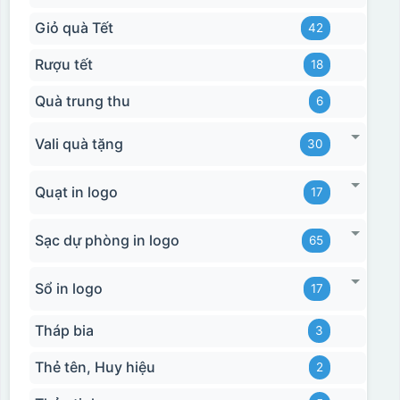
Giỏ quà Tết
42
Rượu tết
18
Quà trung thu
6
Vali quà tặng
30
Quạt in logo
17
Sạc dự phòng in logo
65
Hộp xi 2 cốc
Sổ in logo
17
Tháp bia
3
Thẻ tên, Huy hiệu
2