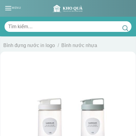
Skip
MENU
to
content
Tìm
kiếm:
Bình đựng nước in logo
/
Bình nước nhựa