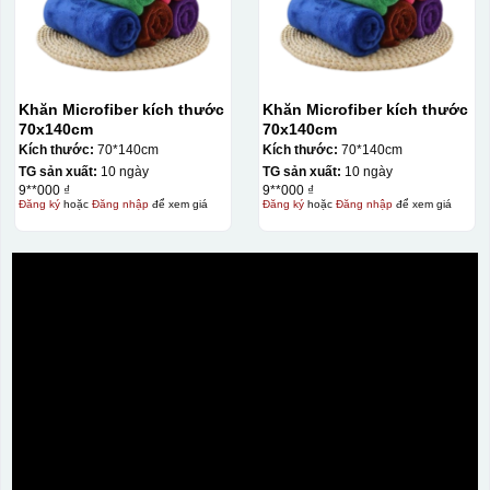
Khăn Microfiber kích thước
Khăn Microfiber kích thước
70x140cm
70x140cm
Kích thước:
70*140cm
Kích thước:
70*140cm
TG sản xuất:
10 ngày
TG sản xuất:
10 ngày
9**000 ₫
9**000 ₫
Đăng ký
hoặc
Đăng nhập
để xem giá
Đăng ký
hoặc
Đăng nhập
để xem giá
Hộp xi ly sứ