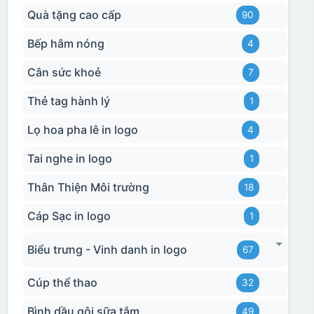
Quà tặng cao cấp
90
Bếp hâm nóng
4
Cân sức khoẻ
7
Thẻ tag hành lý
1
Lọ hoa pha lê in logo
4
Tai nghe in logo
1
Thân Thiện Môi trường
18
Cáp Sạc in logo
1
Biểu trưng - Vinh danh in logo
67
Cúp thể thao
32
Bình dầu gội sữa tắm
49