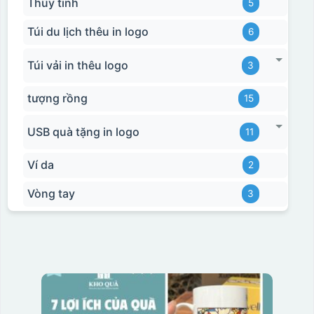
Thủy tinh
5
Túi du lịch thêu in logo
6
Túi vải in thêu logo
3
tượng rồng
15
USB quà tặng in logo
11
Ví da
2
Vòng tay
3
Hộp xi biểu trưng