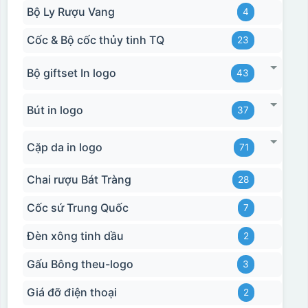
Bộ Ly Rượu Vang
4
Cốc & Bộ cốc thủy tinh TQ
23
Bộ giftset In logo
43
Bút in logo
37
Cặp da in logo
71
Chai rượu Bát Tràng
28
Cốc sứ Trung Quốc
7
Đèn xông tinh dầu
2
Gấu Bông theu-logo
3
Giá đỡ điện thoại
2