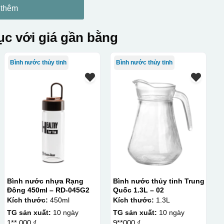
 thêm
c với giá gần bằng
Bình nước thủy tinh
Bình nước thủy tinh
Bình nước nhựa Rạng
Bình nước thủy tinh Trung
Đông 450ml – RD-045G2
Quốc 1.3L – 02
Kích thước:
450ml
Kích thước:
1.3L
TG sản xuất:
10 ngày
TG sản xuất:
10 ngày
1**.000 ₫
9**000 ₫