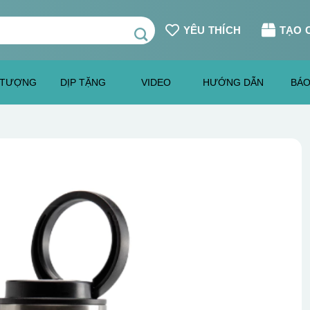
YÊU THÍCH
TẠO 
 TƯỢNG
DỊP TẶNG
VIDEO
HƯỚNG DẪN
BÁO