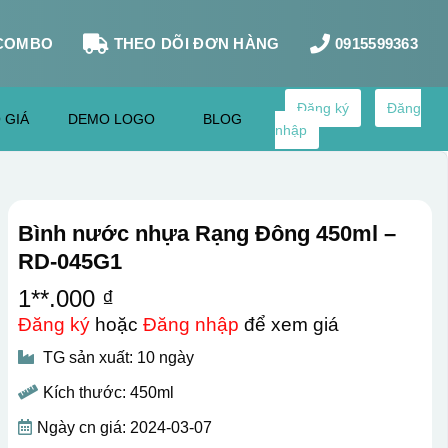
COMBO
THEO DÕI ĐƠN HÀNG
0915599363
Đăng ký
Đăng
 GIÁ
DEMO LOGO
BLOG
nhập
Bình nước nhựa Rạng Đông 450ml –
RD-045G1
1**.000 ₫
Đăng ký
hoặc
Đăng nhập
để xem giá
TG sản xuất: 10 ngày
Kích thước: 450ml
Ngày cn giá: 2024-03-07