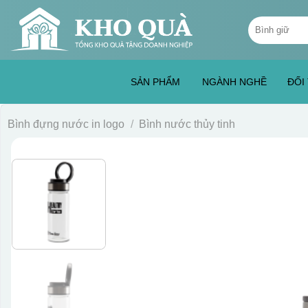
Skip
Tìm
to
kiếm:
content
SẢN PHẨM
NGÀNH NGHỀ
ĐỐI
Bình đựng nước in logo
/
Bình nước thủy tinh