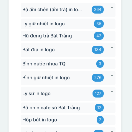
Bộ ấm chén (ấm trà) in logo
264
Ly giữ nhiệt in logo
35
Hũ đựng trà Bát Tràng
42
Bát đĩa in logo
134
Bình nước nhựa TQ
3
Bình giữ nhiệt in logo
276
Ly sứ in logo
127
Bộ phin cafe sứ Bát Tràng
12
Hộp bút in logo
2