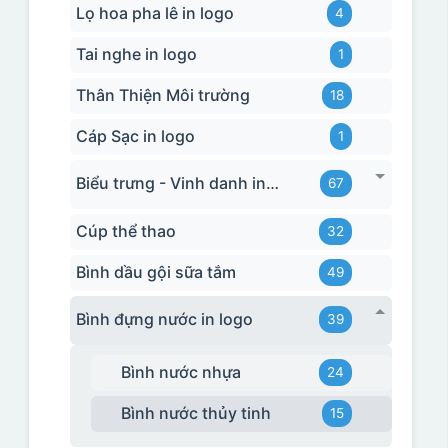
Lọ hoa pha lê in logo
4
Tai nghe in logo
1
Thân Thiện Môi trường
18
Cáp Sạc in logo
1
Biểu trưng - Vinh danh in logo
67
Cúp thể thao
32
Bình dầu gội sữa tắm
49
Bình đựng nước in logo
39
Bình nước nhựa
24
Bình nước thủy tinh
15