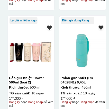
Đăng ký
hoặc
Đăng nhập
để xem
Đăng ký
hoặc
Đăng nhập
để xem
giá
giá
Ly giữ nhiệt in logo
Điện gia dụng Rạng Đông
Cốc giữ nhiệt Flower
Phích giữ nhiệt (RD
500ml (loại 2)
04528N1) 0,45L
Kích thước:
500ml
Kích thước:
450ml
TG sản xuất:
10 ngày
TG sản xuất:
10 ngày
1**.000 ₫
1**.000 ₫
Đăng ký
hoặc
Đăng nhập
để xem
Đăng ký
hoặc
Đăng nhập
để xem
giá
giá