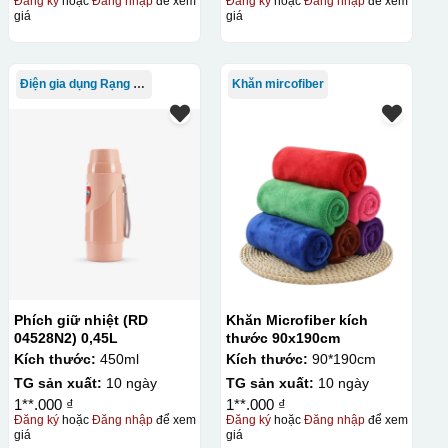
Đăng ký
hoặc
Đăng nhập
để xem
Đăng ký
hoặc
Đăng nhập
để xem
giá
giá
Điện gia dụng Rạng Đông
Khăn mircofiber
Phích giữ nhiệt (RD
Khăn Microfiber kích
04528N2) 0,45L
thước 90x190cm
Kích thước:
450ml
Kích thước:
90*190cm
TG sản xuất:
10 ngày
TG sản xuất:
10 ngày
1**.000 ₫
1**.000 ₫
Đăng ký
hoặc
Đăng nhập
để xem
Đăng ký
hoặc
Đăng nhập
để xem
giá
giá