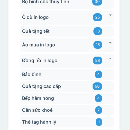
Bộ bình cốc thủy tinh
30
Ô dù in logo
25
Quà tặng tết
18
Áo mưa in logo
15
Đồng hồ in logo
88
Bảo bình
4
Quà tặng cao cấp
90
Bếp hâm nóng
4
Cân sức khoẻ
7
Thẻ tag hành lý
1