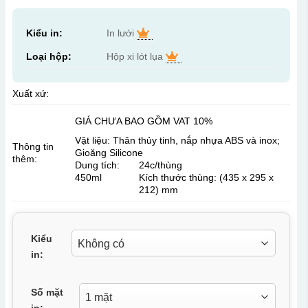
Kiểu in:
In lưới
Loại hộp:
Hộp xi lót lụa
Xuất xứ:
GIÁ CHƯA BAO GỒM VAT 10%
Vật liệu: Thân thủy tinh, nắp nhựa ABS và inox;
Thông tin
Gioăng
Silicone
thêm:
Dung tích:
24c/thùng
450ml
Kích thước thùng: (435 x 295 x
212) mm
Kiểu
in:
Số mặt
in: