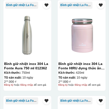
Bình giữ nhiệt La Fonte
Bình giữ nhiệt La Fonte
Bình giữ nhiệt inox 304 La
Bình giữ nhiệt inox 304 La
Fonte Aura 750 ml 012362
Fonte HIRU đựng thức ăn
420 ml – 012348
Kích thước:
750ml
Kích thước:
420ml
Hộp xi ly sứ
TG sản xuất:
10 ngày
TG sản xuất:
10 ngày
2**.000 ₫
2**.000 ₫
Đăng ký
hoặc
Đăng nhập
để xem giá
Đăng ký
hoặc
Đăng nhập
để xem giá
Bình giữ nhiệt La Fonte
Bình giữ nhiệt La Fonte