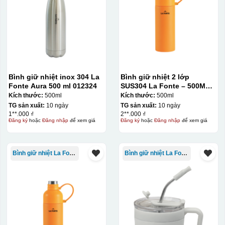
Bình giữ nhiệt inox 304 La
Bình giữ nhiệt 2 lớp
Fonte Aura 500 ml 012324
SUS304 La Fonte – 500ML –
012737
Kích thước:
500ml
Kích thước:
500ml
TG sản xuất:
10 ngày
TG sản xuất:
10 ngày
1**.000 ₫
2**.000 ₫
Đăng ký
hoặc
Đăng nhập
để xem giá
Đăng ký
hoặc
Đăng nhập
để xem giá
Bình giữ nhiệt La Fonte
Bình giữ nhiệt La Fonte