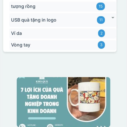
tượng rồng
15
USB quà tặng in logo
11
Ví da
2
Vòng tay
3