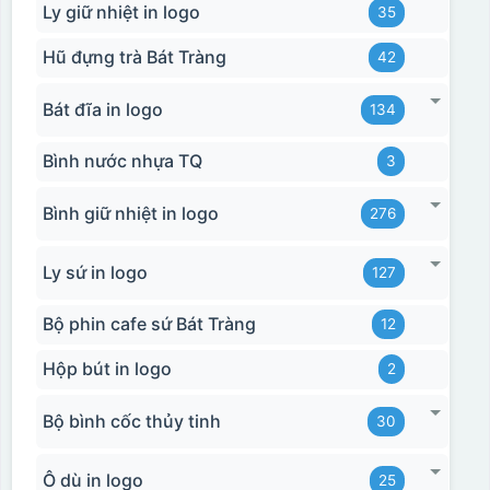
Ly giữ nhiệt in logo
35
Hũ đựng trà Bát Tràng
42
Bát đĩa in logo
134
Bình nước nhựa TQ
3
Bình giữ nhiệt in logo
276
Ly sứ in logo
127
Bộ phin cafe sứ Bát Tràng
12
Hộp bút in logo
2
Hộp xi biểu trưng
Bộ bình cốc thủy tinh
30
Ô dù in logo
25