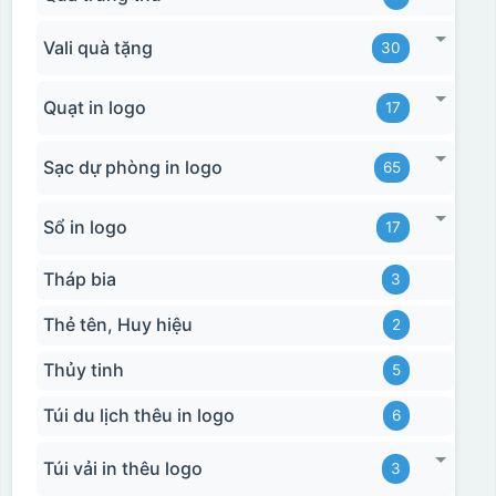
Vali quà tặng
30
Quạt in logo
17
Sạc dự phòng in logo
65
Sổ in logo
17
Tháp bia
3
Thẻ tên, Huy hiệu
2
Thủy tinh
5
Túi du lịch thêu in logo
6
Túi vải in thêu logo
3