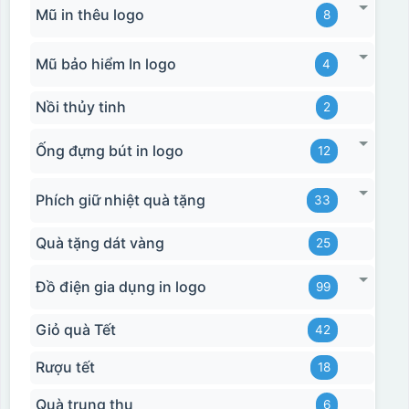
Mũ in thêu logo
8
Mũ bảo hiểm In logo
4
Nồi thủy tinh
2
Ống đựng bút in logo
12
Phích giữ nhiệt quà tặng
33
Quà tặng dát vàng
25
Đồ điện gia dụng in logo
99
Giỏ quà Tết
42
Rượu tết
18
Quà trung thu
6