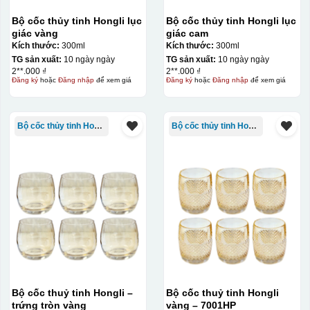
quy trình chuẩn bị kỹ lưỡng và chi phí setup ban đầu
Bộ cốc thủy tinh Hongli lục
Bộ cốc thủy tinh Hongli lục
tương đối cao.
giác vàng
giác cam
Kích thước:
300ml
Kích thước:
300ml
Kiểu hộp:
TG sản xuất:
10 ngày ngày
TG sản xuất:
10 ngày ngày
2**.000 ₫
2**.000 ₫
Đăng ký
hoặc
Đăng nhập
để xem giá
Đăng ký
hoặc
Đăng nhập
để xem giá
Hộp diêm quai xách lót lụa
Bộ cốc thủy tinh Hongli
Bộ cốc thủy tinh Hongli
Bộ cốc thuỷ tinh Hongli –
Bộ cốc thuỷ tinh Hongli
trứng tròn vàng
vàng – 7001HP