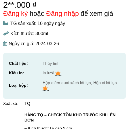
2**.000 ₫
Đăng ký
hoặc
Đăng nhập
để xem giá
TG sản xuất: 10 ngày ngày
Kích thước: 300ml
Ngày cn giá: 2024-03-26
Chất liệu:
Thủy tinh
Kiểu in:
In lưới
Hộp diêm quai xách lót lụa, Hộp xi lót lụa
Loại hộp:
Xuất xứ:
TQ
HÀNG TQ – CHECK TỒN KHO TRƯỚC KHI LÊN
ĐƠN
– Kích thước: Ly cao 9 cm.