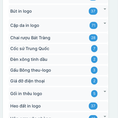
Bút in logo
37
Cặp da in logo
71
Chai rượu Bát Tràng
28
Cốc sứ Trung Quốc
7
Đèn xông tinh dầu
2
Hộp xi bình giữ nhiệt
Gấu Bông theu-logo
3
Giá đỡ điện thoại
2
Gối in thêu logo
5
Heo đất in logo
37