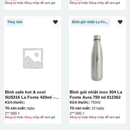
Đăng ký
hoặc
Đăng nhập
để xem giá
Đăng ký
hoặc
Đăng nhập
để xem giá
Thủy tinh
Bình giữ nhiệt La Fonte
Bình cafe hot & cool
Bình giữ nhiệt inox 304 La
SUS316 La Fonte 420ml –
Fonte Aura 750 ml 012362
012775
Kích thước:
Kích thước:
750ml
TG sản xuất:
ngày
TG sản xuất:
10 ngày
2**.000 ₫
2**.000 ₫
Đăng ký
hoặc
Đăng nhập
để xem giá
Đăng ký
hoặc
Đăng nhập
để xem giá