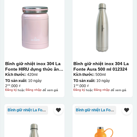
Bình giữ nhiệt inox 304 La
Bình giữ nhiệt inox 304 La
Fonte HIRU đựng thức ăn
Fonte Aura 500 ml 012324
420 ml – 012348
Kích thước:
420ml
Kích thước:
500ml
TG sản xuất:
10 ngày
TG sản xuất:
10 ngày
2**.000 ₫
1**.000 ₫
Đăng ký
hoặc
Đăng nhập
để xem giá
Đăng ký
hoặc
Đăng nhập
để xem giá
Bình giữ nhiệt La Fonte
Bình giữ nhiệt La Fonte