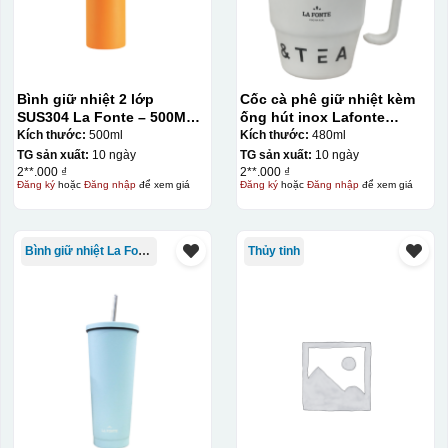
Bình giữ nhiệt 2 lớp
Cốc cà phê giữ nhiệt kèm
SUS304 La Fonte – 500ML –
ống hút inox Lafonte
012737
480ML – 012782
Kích thước:
500ml
Kích thước:
480ml
TG sản xuất:
10 ngày
TG sản xuất:
10 ngày
2**.000 ₫
2**.000 ₫
Đăng ký
hoặc
Đăng nhập
để xem giá
Đăng ký
hoặc
Đăng nhập
để xem giá
Bình giữ nhiệt La Fonte
Thủy tinh