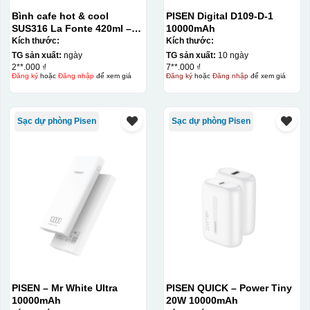
Bình cafe hot & cool
PISEN Digital D109-D-1
SUS316 La Fonte 420ml –
10000mAh
012775
Kích thước:
Kích thước:
TG sản xuất:
ngày
TG sản xuất:
10 ngày
2**.000 ₫
7**.000 ₫
Đăng ký
hoặc
Đăng nhập
để xem giá
Đăng ký
hoặc
Đăng nhập
để xem giá
Sạc dự phòng Pisen
Sạc dự phòng Pisen
PISEN – Mr White Ultra
PISEN QUICK – Power Tiny
10000mAh
20W 10000mAh