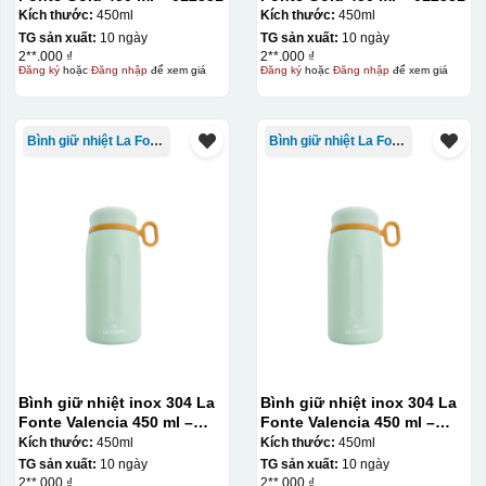
Kích thước:
450ml
Kích thước:
450ml
TG sản xuất:
10 ngày
TG sản xuất:
10 ngày
2**.000 ₫
2**.000 ₫
Đăng ký
hoặc
Đăng nhập
để xem giá
Đăng ký
hoặc
Đăng nhập
để xem giá
Bình giữ nhiệt La Fonte
Bình giữ nhiệt La Fonte
Bình giữ nhiệt inox 304 La
Bình giữ nhiệt inox 304 La
Fonte Valencia 450 ml –
Fonte Valencia 450 ml –
012355
012355
Kích thước:
450ml
Kích thước:
450ml
TG sản xuất:
10 ngày
TG sản xuất:
10 ngày
2**.000 ₫
2**.000 ₫