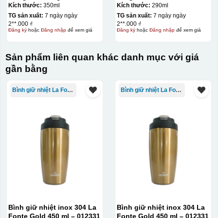
Kích thước:
350ml
Kích thước:
290ml
đây là kiểu hộp quay xách lót lụa chỉ khác là thêm quai
TG sản xuất:
7 ngày ngày
TG sản xuất:
7 ngày ngày
thêm tiền
2**.000 ₫
2**.000 ₫
Đăng ký
hoặc
Đăng nhập
để xem giá
Đăng ký
hoặc
Đăng nhập
để xem giá
Hộp xi lót lụa
Hộp xi ấm chén
Sản phẩm liên quan khác danh mục với giá
gần bằng
Bình giữ nhiệt La Fonte
Bình giữ nhiệt La Fonte
Bình giữ nhiệt inox 304 La
Bình giữ nhiệt inox 304 La
Fonte Gold 450 ml – 012331
Fonte Gold 450 ml – 012331