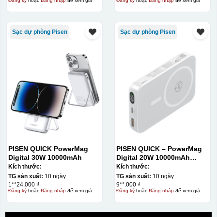
Đăng ký
hoặc
Đăng nhập
để xem giá
Đăng ký
hoặc
Đăng nhập
để xem giá
Sạc dự phòng Pisen
Sạc dự phòng Pisen
PISEN QUICK PowerMag
PISEN QUICK – PowerMag
Digital 30W 10000mAh
Digital 20W 10000mAh
Power bank. White: 200pcs;
Kích thước:
Kích thước:
Blue: 200pcs
TG sản xuất:
10 ngày
TG sản xuất:
10 ngày
1**24.000 ₫
9**.000 ₫
Đăng ký
hoặc
Đăng nhập
để xem giá
Đăng ký
hoặc
Đăng nhập
để xem giá