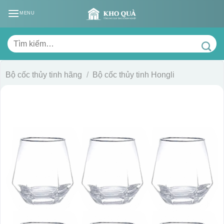
Skip
MENU
to
content
Tìm
kiếm:
Bộ cốc thủy tinh hãng
/
Bộ cốc thủy tinh Hongli