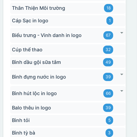
Thân Thiện Môi trường
18
Cáp Sạc in logo
1
Biểu trưng - Vinh danh in logo
67
Cúp thể thao
32
Bình dầu gội sữa tắm
49
Bình đựng nước in logo
39
Bình hút lộc in logo
66
Balo thêu in logo
39
Bình tỏi
5
Bình tỳ bà
3