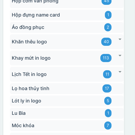
Hộp cơm văn phòng
45
Hộp đựng name card
1
Áo đồng phục
2
Khăn thêu logo
40
Khay mứt in logo
113
Hộp xi bình hoa
Lịch Tết in logo
11
Lọ hoa thủy tinh
17
Lót ly in logo
5
Lu Bia
1
Móc khóa
7