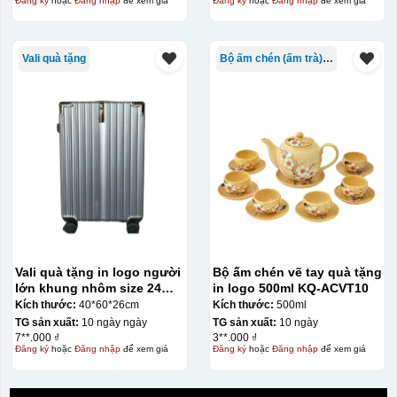
Đăng ký
hoặc
Đăng nhập
để xem giá
Đăng ký
hoặc
Đăng nhập
để xem giá
Vali quà tặng
Bộ ấm chén (ấm trà) in logo
Vali quà tặng in logo người
Bộ ấm chén vẽ tay quà tặng
lớn khung nhôm size 24
in logo 500ml KQ-ACVT10
KQ-VL09
Kích thước:
40*60*26cm
Kích thước:
500ml
TG sản xuất:
10 ngày ngày
TG sản xuất:
10 ngày
7**.000 ₫
3**.000 ₫
Đăng ký
hoặc
Đăng nhập
để xem giá
Đăng ký
hoặc
Đăng nhập
để xem giá