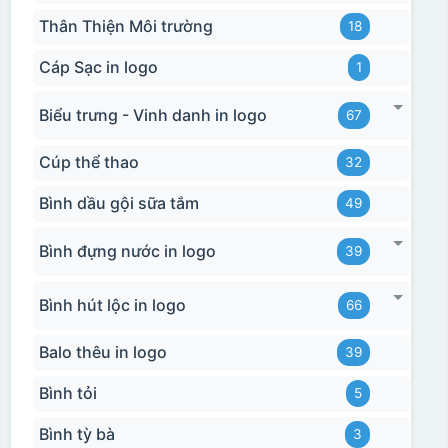
Thân Thiện Môi trường
18
Cáp Sạc in logo
1
Biểu trưng - Vinh danh in logo
67
Cúp thể thao
32
Bình dầu gội sữa tắm
49
Bình đựng nước in logo
39
Bình hút lộc in logo
66
Balo thêu in logo
39
Bình tỏi
5
Bình tỳ bà
3