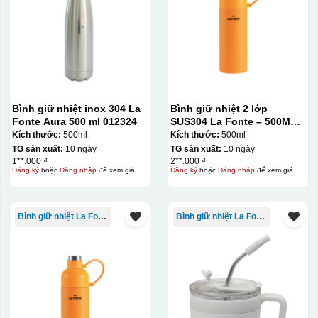
Bình giữ nhiệt inox 304 La
Bình giữ nhiệt 2 lớp
Fonte Aura 500 ml 012324
SUS304 La Fonte – 500ML –
012737
Kích thước:
500ml
Kích thước:
500ml
TG sản xuất:
10 ngày
TG sản xuất:
10 ngày
1**.000 ₫
2**.000 ₫
Đăng ký
hoặc
Đăng nhập
để xem giá
Đăng ký
hoặc
Đăng nhập
để xem giá
Bình giữ nhiệt La Fonte
Bình giữ nhiệt La Fonte