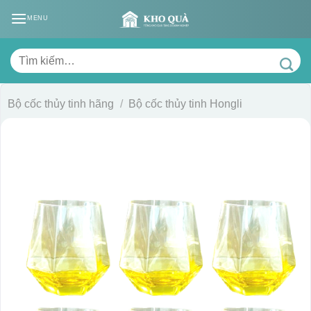
Skip
MENU
to
content
Tìm
kiếm:
Bộ cốc thủy tinh hãng
/
Bộ cốc thủy tinh Hongli