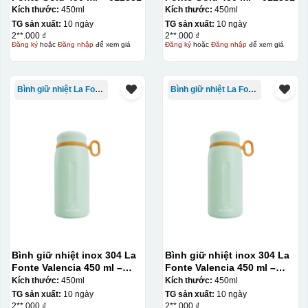
Kích thước:
450ml
Kích thước:
450ml
TG sản xuất:
10 ngày
TG sản xuất:
10 ngày
2**.000 ₫
2**.000 ₫
Đăng ký
hoặc
Đăng nhập
để xem giá
Đăng ký
hoặc
Đăng nhập
để xem giá
Bình giữ nhiệt La Fonte
Bình giữ nhiệt La Fonte
Bình giữ nhiệt inox 304 La
Bình giữ nhiệt inox 304 La
Fonte Valencia 450 ml –
Fonte Valencia 450 ml –
012355
012355
Kích thước:
450ml
Kích thước:
450ml
TG sản xuất:
10 ngày
TG sản xuất:
10 ngày
2**.000 ₫
2**.000 ₫