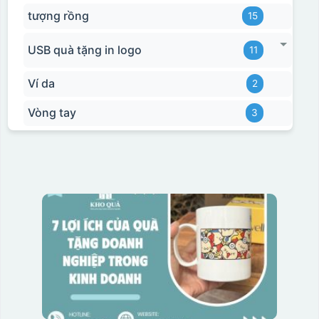
tượng rồng
15
USB quà tặng in logo
11
Ví da
2
Vòng tay
3