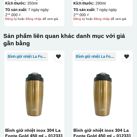
Kích thước:
350ml
Kích thước:
290ml
đây là kiểu hộp quay xách lót lụa chỉ khác là thêm quai
TG sản xuất:
7 ngày ngày
TG sản xuất:
7 ngày ngày
thêm tiền
2**.000 ₫
2**.000 ₫
Đăng ký
hoặc
Đăng nhập
để xem giá
Đăng ký
hoặc
Đăng nhập
để xem giá
Hộp xi lót lụa
Hộp xi ấm chén
Sản phẩm liên quan khác danh mục với giá
gần bằng
Bình giữ nhiệt La Fonte
Bình giữ nhiệt La Fonte
Bình giữ nhiệt inox 304 La
Bình giữ nhiệt inox 304 La
Fonte Gold 450 ml – 012331
Fonte Gold 450 ml – 012331