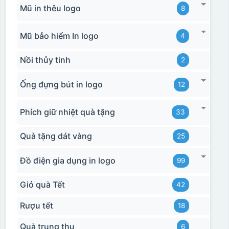
Mũ in thêu logo
8
Mũ bảo hiểm In logo
4
Nồi thủy tinh
2
Ống đựng bút in logo
12
Phích giữ nhiệt quà tặng
33
Quà tặng dát vàng
25
Đồ điện gia dụng in logo
99
Giỏ quà Tết
42
Rượu tết
18
Quà trung thu
6