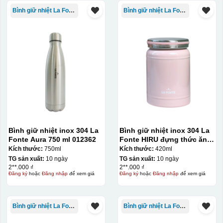
Bình giữ nhiệt La Fonte
Bình giữ nhiệt La Fonte
Bình giữ nhiệt inox 304 La
Bình giữ nhiệt inox 304 La
Fonte Aura 750 ml 012362
Fonte HIRU đựng thức ăn
420 ml – 012348
Kích thước:
750ml
Kích thước:
420ml
Hộp xi ly sứ
TG sản xuất:
10 ngày
TG sản xuất:
10 ngày
2**.000 ₫
2**.000 ₫
Đăng ký
hoặc
Đăng nhập
để xem giá
Đăng ký
hoặc
Đăng nhập
để xem giá
Bình giữ nhiệt La Fonte
Bình giữ nhiệt La Fonte