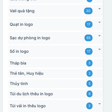
Vali quà tặng
30
Quạt in logo
17
Sạc dự phòng in logo
65
Sổ in logo
17
Tháp bia
3
Thẻ tên, Huy hiệu
2
Thủy tinh
5
Túi du lịch thêu in logo
6
Túi vải in thêu logo
3