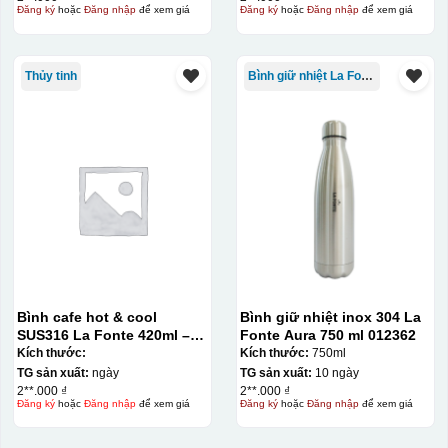
Đăng ký
hoặc
Đăng nhập
để xem giá
Đăng ký
hoặc
Đăng nhập
để xem giá
Thủy tinh
Bình giữ nhiệt La Fonte
Bình cafe hot & cool
Bình giữ nhiệt inox 304 La
SUS316 La Fonte 420ml –
Fonte Aura 750 ml 012362
012775
Kích thước:
Kích thước:
750ml
TG sản xuất:
ngày
TG sản xuất:
10 ngày
2**.000 ₫
2**.000 ₫
Đăng ký
hoặc
Đăng nhập
để xem giá
Đăng ký
hoặc
Đăng nhập
để xem giá