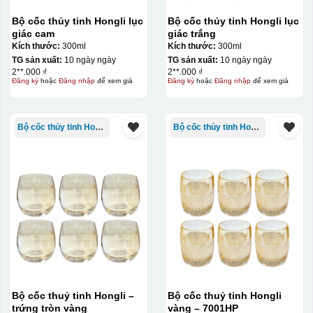
quy trình chuẩn bị kỹ lưỡng và chi phí setup ban đầu
Bộ cốc thủy tinh Hongli lục
Bộ cốc thủy tinh Hongli lục
tương đối cao.
giác cam
giác trắng
Kích thước:
300ml
Kích thước:
300ml
Kiểu hộp:
TG sản xuất:
10 ngày ngày
TG sản xuất:
10 ngày ngày
2**.000 ₫
2**.000 ₫
Đăng ký
hoặc
Đăng nhập
để xem giá
Đăng ký
hoặc
Đăng nhập
để xem giá
Hộp diêm quai xách lót lụa
Bộ cốc thủy tinh Hongli
Bộ cốc thủy tinh Hongli
Bộ cốc thuỷ tinh Hongli –
Bộ cốc thuỷ tinh Hongli
trứng tròn vàng
vàng – 7001HP