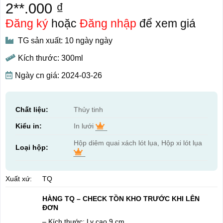
2**.000 ₫
Đăng ký
hoặc
Đăng nhập
để xem giá
TG sản xuất: 10 ngày ngày
Kích thước: 300ml
Ngày cn giá: 2024-03-26
Chất liệu:
Thủy tinh
Kiểu in:
In lưới
Hộp diêm quai xách lót lụa, Hộp xi lót lụa
Loại hộp:
Xuất xứ:
TQ
HÀNG TQ – CHECK TỒN KHO TRƯỚC KHI LÊN
ĐƠN
– Kích thước: Ly cao 9 cm.