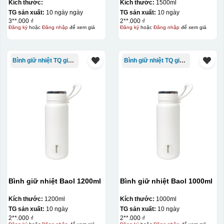
KQ-VL16
Kích thước:
Kích thước:
1500ml
TG sản xuất:
10 ngày ngày
TG sản xuất:
10 ngày
3**.000 ₫
2**.000 ₫
Đăng ký
hoặc
Đăng nhập
để xem giá
Đăng ký
hoặc
Đăng nhập
để xem giá
Bình giữ nhiệt TQ giá rẻ
Bình giữ nhiệt TQ giá rẻ
Bình giữ nhiệt Baol 1200ml
Bình giữ nhiệt Baol 1000ml
Kích thước:
1200ml
Kích thước:
1000ml
TG sản xuất:
10 ngày
TG sản xuất:
10 ngày
2**.000 ₫
2**.000 ₫