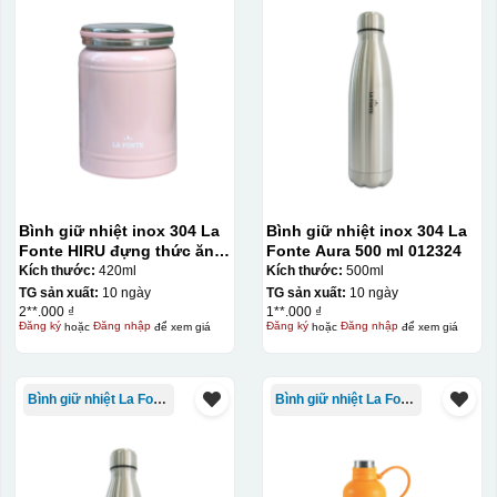
Bình giữ nhiệt inox 304 La
Bình giữ nhiệt inox 304 La
Fonte HIRU đựng thức ăn
Fonte Aura 500 ml 012324
420 ml – 012348
Kích thước:
420ml
Kích thước:
500ml
TG sản xuất:
10 ngày
TG sản xuất:
10 ngày
2**.000 ₫
1**.000 ₫
Đăng ký
hoặc
Đăng nhập
để xem giá
Đăng ký
hoặc
Đăng nhập
để xem giá
Bình giữ nhiệt La Fonte
Bình giữ nhiệt La Fonte