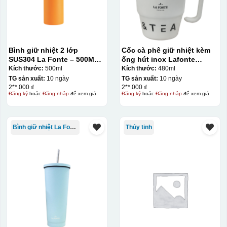
Bình giữ nhiệt 2 lớp
Cốc cà phê giữ nhiệt kèm
SUS304 La Fonte – 500ML –
ống hút inox Lafonte
012737
480ML – 012782
Kích thước:
500ml
Kích thước:
480ml
TG sản xuất:
10 ngày
TG sản xuất:
10 ngày
2**.000 ₫
2**.000 ₫
Đăng ký
hoặc
Đăng nhập
để xem giá
Đăng ký
hoặc
Đăng nhập
để xem giá
Bình giữ nhiệt La Fonte
Thủy tinh