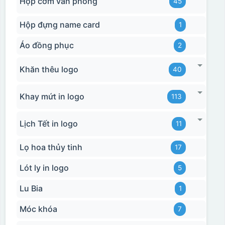
Hộp cơm văn phòng
45
Hộp đựng name card
1
Áo đồng phục
2
Khăn thêu logo
40
Khay mứt in logo
113
Hộp xi bình hoa
Lịch Tết in logo
11
Lọ hoa thủy tinh
17
Lót ly in logo
5
Lu Bia
1
Móc khóa
7