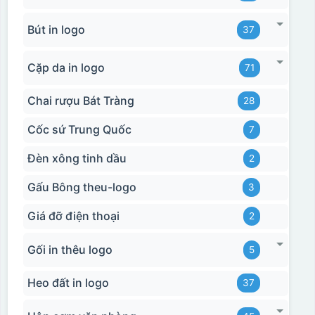
Bút in logo
37
Cặp da in logo
71
Chai rượu Bát Tràng
28
Cốc sứ Trung Quốc
7
Đèn xông tinh dầu
2
Hộp xi bình giữ nhiệt
Gấu Bông theu-logo
3
Giá đỡ điện thoại
2
Gối in thêu logo
5
Heo đất in logo
37