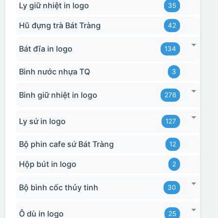
Ly giữ nhiệt in logo
35
Hũ đựng trà Bát Tràng
42
Bát đĩa in logo
134
Bình nước nhựa TQ
3
Bình giữ nhiệt in logo
276
Ly sứ in logo
127
Bộ phin cafe sứ Bát Tràng
12
Hộp bút in logo
2
Hộp xi biểu trưng
Bộ bình cốc thủy tinh
30
Ô dù in logo
25