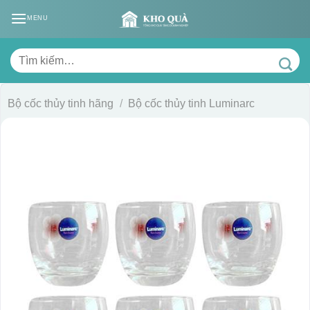
Skip
MENU
to
content
Tìm
kiếm:
Bộ cốc thủy tinh hãng
/
Bộ cốc thủy tinh Luminarc