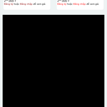
2**.000 ₫
2**.000 ₫
Đăng ký
hoặc
Đăng nhập
để xem giá
Đăng ký
hoặc
Đăng nhập
để xem giá