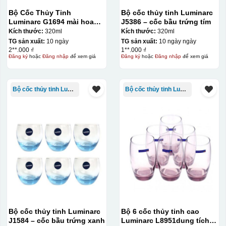
Bộ Cốc Thủy Tinh
Bộ cốc thủy tinh Luminarc
Luminarc G1694 mài hoa
J5386 – cốc bầu trứng tím
trắng – 320ml
Kích thước:
320ml
Kích thước:
320ml
TG sản xuất:
10 ngày
TG sản xuất:
10 ngày ngày
2**.000 ₫
1**.000 ₫
Đăng ký
hoặc
Đăng nhập
để xem giá
Đăng ký
hoặc
Đăng nhập
để xem giá
Kiểu in:
In lưới
In lưới (silk screen printing) trong ngành quà tặng là kỹ
Bộ cốc thủy tinh Luminarc
Bộ cốc thủy tinh Luminarc
thuật in ấn sử dụng một tấm lưới được phủ hóa chất cảm
quang, trong đó hình ảnh cần in được phơi sáng tạo
thành khuôn. Mực in được đẩy qua các lỗ nhỏ trên lưới
bằng một thanh gạt (squeegee) để in lên bề mặt sản
phẩm như ly, cốc, bút, móc khóa hay các vật phẩm quà
tặng khác. Kỹ thuật này cho phép in được nhiều màu sắc
khác nhau, độ bền cao, có thể in trên nhiều chất liệu và
phù hợp cho sản xuất số lượng lớn, tuy nhiên đòi hỏi
quy trình chuẩn bị kỹ lưỡng và chi phí setup ban đầu
Bộ cốc thủy tinh Luminarc
Bộ 6 cốc thủy tinh cao
tương đối cao.
J1584 – cốc bầu trứng xanh
Luminarc L8951dung tích