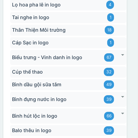
Lọ hoa pha lê in logo
4
Tai nghe in logo
1
Thân Thiện Môi trường
18
Cáp Sạc in logo
1
Biểu trưng - Vinh danh in logo
67
Cúp thể thao
32
Bình dầu gội sữa tắm
49
Hộp xi 2 cốc
Bình đựng nước in logo
39
Bình hút lộc in logo
66
Balo thêu in logo
39