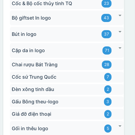
Cốc & Bộ cốc thủy tinh TQ
23
Bộ giftset In logo
43
Bút in logo
37
Cặp da in logo
71
Chai rượu Bát Tràng
28
Cốc sứ Trung Quốc
7
Đèn xông tinh dầu
2
Gấu Bông theu-logo
3
Giá đỡ điện thoại
2
Gối in thêu logo
5