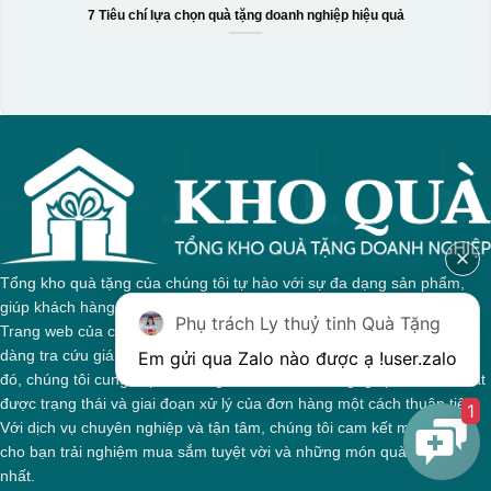
7 Tiêu chí lựa chọn quà tặng doanh nghiệp hiệu quả
Tổng kho quà tặng của chúng tôi tự hào với sự đa dạng sản phẩm,
giúp khách hàng dễ dàng tìm kiếm quà tặng phù hợp cho mọi dịp.
Phụ trách Ly thuỷ tinh Quà Tặng
Trang web của chúng tôi được thiết kế trực quan, cho phép bạn dễ
dàng tra cứu giá cả và thông tin chi tiết về từng sản phẩm. Bên cạnh
Em gửi qua Zalo nào được ạ !
user.zalo
đó, chúng tôi cung cấp hệ thống theo dõi đơn hàng, giúp bạn nắm bắt
được trạng thái và giai đoạn xử lý của đơn hàng một cách thuận tiện.
1
Với dịch vụ chuyên nghiệp và tận tâm, chúng tôi cam kết mang đến
cho bạn trải nghiệm mua sắm tuyệt vời và những món quà ý nghĩa
nhất.