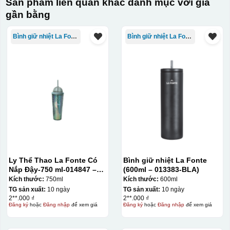
Sản phẩm liên quan khác danh mục với giá
gần bằng
Bình giữ nhiệt La Fonte
Bình giữ nhiệt La Fonte
Ly Thể Thao La Fonte Có
Bình giữ nhiệt La Fonte
Nắp Đậy-750 ml-014847 –
(600ml – 013383-BLA)
GRA
Kích thước:
750ml
Kích thước:
600ml
TG sản xuất:
10 ngày
TG sản xuất:
10 ngày
2**.000 ₫
2**.000 ₫
Đăng ký
hoặc
Đăng nhập
để xem giá
Đăng ký
hoặc
Đăng nhập
để xem giá