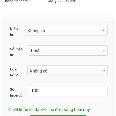
Dung tích: 320ml
Thông tin thêm:
Kiểu
in:
Số mặt
in:
Loại
hộp:
Số
lượng:
Chiết khấu tối đa 3% cho đơn hàng hôm nay.