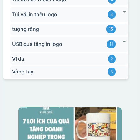
Túi vải in thêu logo
3
tượng rồng
15
USB quà tặng in logo
11
Hộp xi bình hoa
Ví da
2
Vòng tay
3