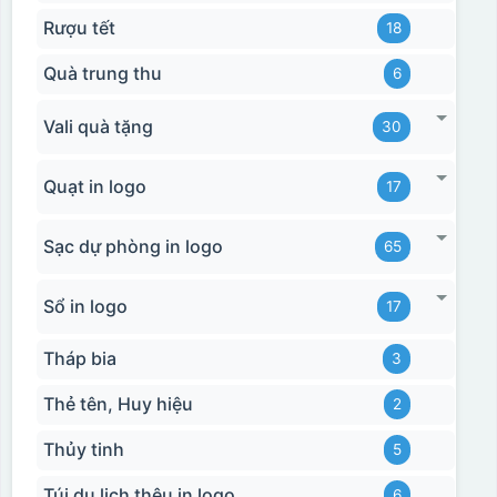
Rượu tết
18
Quà trung thu
6
Vali quà tặng
30
Quạt in logo
17
Hộp xi bình giữ nhiệt
Sạc dự phòng in logo
65
Sổ in logo
17
Tháp bia
3
Thẻ tên, Huy hiệu
2
Thủy tinh
5
Túi du lịch thêu in logo
6