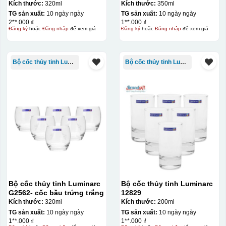
350ml màu tím
Kích thước:
320ml
Kích thước:
350ml
Kiểu hộp:
TG sản xuất:
10 ngày ngày
TG sản xuất:
10 ngày ngày
2**.000 ₫
1**.000 ₫
Đăng ký
hoặc
Đăng nhập
để xem giá
Đăng ký
hoặc
Đăng nhập
để xem giá
Hộp diêm quai xách lót lụa
Bộ cốc thủy tinh Luminarc
Bộ cốc thủy tinh Luminarc
Bộ cốc thủy tinh Luminarc
Bộ cốc thủy tinh Luminarc
G2562- cốc bầu trứng trắng
12829
Kích thước:
320ml
Kích thước:
200ml
đây là kiểu hộp quay xách lót lụa chỉ khác là thêm quai
TG sản xuất:
10 ngày ngày
TG sản xuất:
10 ngày ngày
thêm tiền
1**.000 ₫
1**.000 ₫