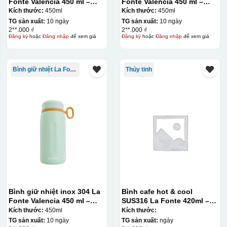
Fonte Valencia 450 ml –
Fonte Valencia 450 ml –
012355
012355
Kích thước:
450ml
Kích thước:
450ml
TG sản xuất:
10 ngày
TG sản xuất:
10 ngày
2**.000 ₫
2**.000 ₫
Đăng ký
hoặc
Đăng nhập
để xem giá
Đăng ký
hoặc
Đăng nhập
để xem giá
Bình giữ nhiệt La Fonte
Thủy tinh
Bình giữ nhiệt inox 304 La
Bình cafe hot & cool
Fonte Valencia 450 ml –
SUS316 La Fonte 420ml –
012355
012775
Kích thước:
450ml
Kích thước:
TG sản xuất:
10 ngày
TG sản xuất:
ngày