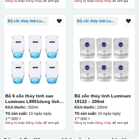
Đăng ký
hoặc
Đăng nhập
để xem giá
Đăng ký
hoặc
Đăng nhập
để xem giá
Hộp xi lót lụa
Hộp xi ấm chén
Bộ cốc thủy tinh Luminarc
Bộ cốc thủy tinh Luminarc
Bộ 6 cốc thủy tinh cao
Bộ cốc thủy tinh Luminarc
Luminarc L8951dung tích
19122 – 200ml
350ml màu xanh
Kích thước:
350ml
Kích thước:
200ml
TG sản xuất:
10 ngày ngày
TG sản xuất:
10 ngày ngày
1**.000 ₫
1**.000 ₫
Đăng ký
hoặc
Đăng nhập
để xem giá
Đăng ký
hoặc
Đăng nhập
để xem giá