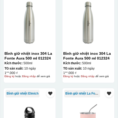
Bình giữ nhiệt inox 304 La
Bình giữ nhiệt inox 304 La
Fonte Aura 500 ml 012324
Fonte Aura 500 ml 012324
Kích thước:
500ml
Kích thước:
500ml
Hộp xi ly sứ
TG sản xuất:
10 ngày
TG sản xuất:
10 ngày
1**.000 ₫
1**.000 ₫
Đăng ký
hoặc
Đăng nhập
để xem giá
Đăng ký
hoặc
Đăng nhập
để xem giá
Bình giữ nhiệt Elmich
Bình giữ nhiệt La Fonte