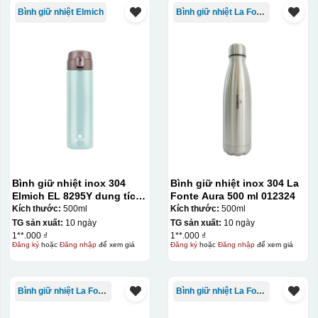
Bình giữ nhiệt Elmich
Bình giữ nhiệt La Fonte
Bình giữ nhiệt inox 304
Bình giữ nhiệt inox 304 La
Elmich EL 8295Y dung tích
Fonte Aura 500 ml 012324
500ml
Kích thước:
500ml
Kích thước:
500ml
TG sản xuất:
10 ngày
TG sản xuất:
10 ngày
1**.000 ₫
1**.000 ₫
Đăng ký
hoặc
Đăng nhập
để xem giá
Đăng ký
hoặc
Đăng nhập
để xem giá
Bình giữ nhiệt La Fonte
Bình giữ nhiệt La Fonte