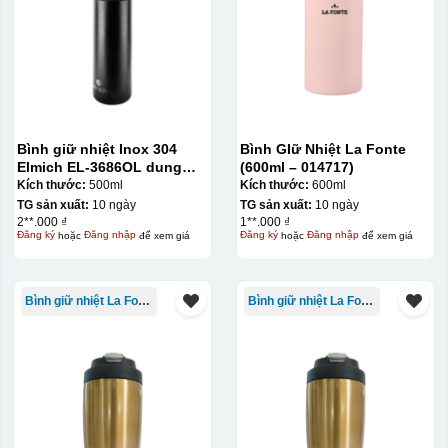
Bình giữ nhiệt Inox 304
Bình GIữ Nhiệt La Fonte
Elmich EL-3686OL dung
(600ml – 014717)
tích 500ml
Kích thước:
500ml
Kích thước:
600ml
TG sản xuất:
10 ngày
TG sản xuất:
10 ngày
2**.000 ₫
1**.000 ₫
Đăng ký
hoặc
Đăng nhập
để xem giá
Đăng ký
hoặc
Đăng nhập
để xem giá
Bình giữ nhiệt La Fonte
Bình giữ nhiệt La Fonte