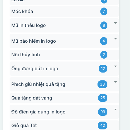
Móc khóa
7
Mũ in thêu logo
8
Mũ bảo hiểm In logo
4
Nồi thủy tinh
2
Ống đựng bút in logo
12
Phích giữ nhiệt quà tặng
33
Quà tặng dát vàng
25
Đồ điện gia dụng in logo
99
Giỏ quà Tết
42