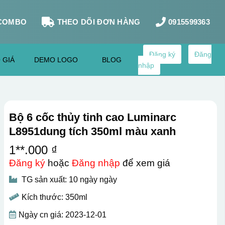
COMBO
THEO DÕI ĐƠN HÀNG
0915599363
Đăng ký
Đăng
 GIÁ
DEMO LOGO
BLOG
nhập
Bộ 6 cốc thủy tinh cao Luminarc
L8951dung tích 350ml màu xanh
1**.000 ₫
Đăng ký
hoặc
Đăng nhập
để xem giá
TG sản xuất: 10 ngày ngày
Kích thước: 350ml
Ngày cn giá: 2023-12-01