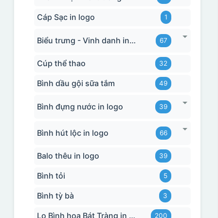
Cáp Sạc in logo
1
Biểu trưng - Vinh danh in logo
67
Cúp thể thao
32
Bình dầu gội sữa tắm
49
Bình đựng nước in logo
39
Bình hút lộc in logo
66
Balo thêu in logo
39
Bình tỏi
5
Bình tỳ bà
3
Lọ Bình hoa Bát Tràng in logo
200