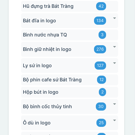
Hũ đựng trà Bát Tràng
42
Bát đĩa in logo
134
Bình nước nhựa TQ
3
Bình giữ nhiệt in logo
276
Ly sứ in logo
127
Bộ phin cafe sứ Bát Tràng
12
Hộp bút in logo
2
Bộ bình cốc thủy tinh
30
Ô dù in logo
25