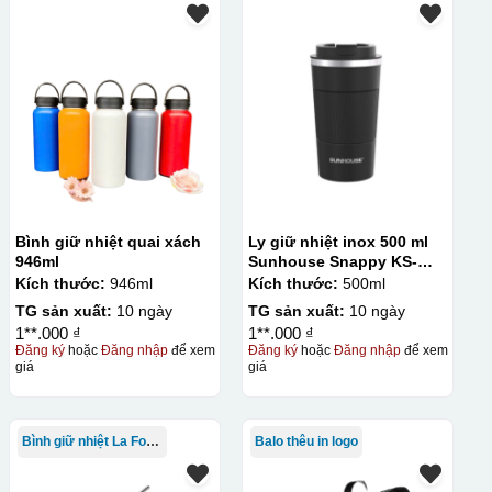
Bình giữ nhiệt quai xách
Ly giữ nhiệt inox 500 ml
946ml
Sunhouse Snappy KS-
TU500S
Kích thước:
946ml
Kích thước:
500ml
TG sản xuất:
10 ngày
TG sản xuất:
10 ngày
1**.000 ₫
1**.000 ₫
Đăng ký
hoặc
Đăng nhập
để xem
Đăng ký
hoặc
Đăng nhập
để xem
giá
giá
Bình giữ nhiệt La Fonte
Balo thêu in logo