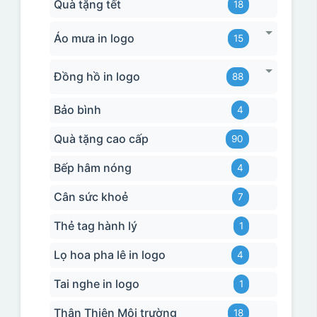
Quà tặng tết
18
Áo mưa in logo
15
Đồng hồ in logo
88
Bảo bình
4
Quà tặng cao cấp
90
Bếp hâm nóng
4
Cân sức khoẻ
7
Thẻ tag hành lý
1
Lọ hoa pha lê in logo
4
Tai nghe in logo
1
Thân Thiện Môi trường
18