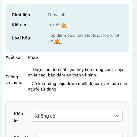
Chất liệu:
Thủy tinh
Kiểu in:
In lưới
Hộp diêm quai xách lót lụa, Hộp xi lót
Loại hộp:
lụa
Xuất xứ:
Pháp
– Được làm từ chất liệu thủy tinh trong suốt, chịu
nhiệt cao, bảo đảm an toàn vệ sinh.
Thông
tin thêm:
– Có khả năng chịu được nhiệt độ cao, an toàn cho
người sử dụng
Kiểu
in: