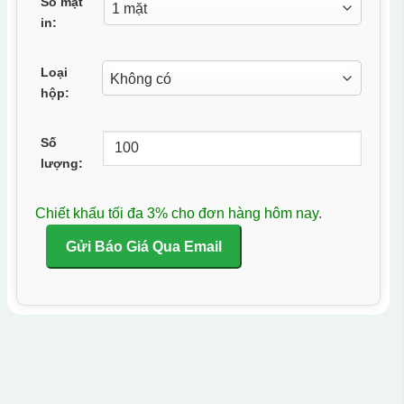
Số mặt
in:
Loại
hộp:
Số
lượng:
Chiết khấu tối đa 3% cho đơn hàng hôm nay.
Gửi Báo Giá Qua Email