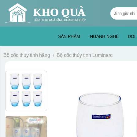
Skip
Tìm
to
kiếm:
content
SẢN PHẨM
NGÀNH NGHỀ
ĐỐI
Bộ cốc thủy tinh hãng
/
Bộ cốc thủy tinh Luminarc