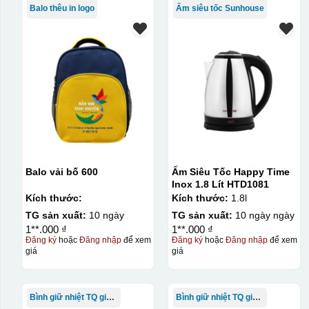
Balo thêu in logo
Ấm siêu tốc Sunhouse
Balo vải bố 600
Ấm Siêu Tốc Happy Time
Inox 1.8 Lít HTD1081
Kích thước:
Kích thước:
1.8l
TG sản xuất:
10 ngày
TG sản xuất:
10 ngày ngày
1**.000 ₫
1**.000 ₫
Đăng ký
hoặc
Đăng nhập
để xem
Đăng ký
hoặc
Đăng nhập
để xem
giá
giá
Bình giữ nhiệt TQ giá rẻ
Bình giữ nhiệt TQ giá rẻ