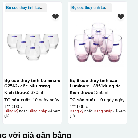
Bộ cốc thủy tinh Luminarc
Bộ cốc thủy tinh Luminarc
Bộ cốc thủy tinh Luminarc
Bộ 6 cốc thủy tinh cao
G2562- cốc bầu trứng
Luminarc L8951dung tích
trắng
350ml màu tím
Kích thước:
320ml
Kích thước:
350ml
TG sản xuất:
10 ngày ngày
TG sản xuất:
10 ngày ngày
1**.000 ₫
1**.000 ₫
Đăng ký
hoặc
Đăng nhập
để xem
Đăng ký
hoặc
Đăng nhập
để xem
giá
giá
c với giá gần bằng