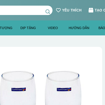
YÊU THÍCH
TẠO 
 TƯỢNG
DỊP TẶNG
VIDEO
HƯỚNG DẪN
BÁO