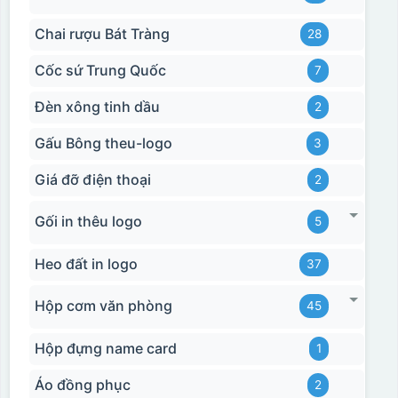
Chai rượu Bát Tràng
28
Cốc sứ Trung Quốc
7
Đèn xông tinh dầu
2
Gấu Bông theu-logo
3
Giá đỡ điện thoại
2
Gối in thêu logo
5
Heo đất in logo
37
Hộp cơm văn phòng
45
Hộp đựng name card
1
Áo đồng phục
2