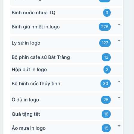
Bình nước nhựa TQ
3
Bình giữ nhiệt in logo
276
Ly sứ in logo
127
Bộ phin cafe sứ Bát Tràng
12
Hộp bút in logo
2
Hộp xi 2 cốc
Bộ bình cốc thủy tinh
30
Ô dù in logo
25
Quà tặng tết
18
Áo mưa in logo
15