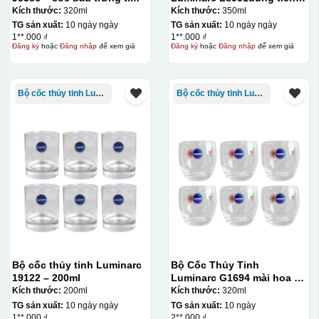
350ml màu xanh
Kích thước:
320ml
Kích thước:
350ml
TG sản xuất:
10 ngày ngày
TG sản xuất:
10 ngày ngày
1**.000 ₫
1**.000 ₫
Đăng ký
hoặc
Đăng nhập
để xem giá
Đăng ký
hoặc
Đăng nhập
để xem giá
Bộ cốc thủy tinh Luminarc
Bộ cốc thủy tinh Luminarc
Bộ cốc thủy tinh Luminarc
Bộ Cốc Thủy Tinh
19122 – 200ml
Luminarc G1694 mài hoa đỏ
– 320ml
Kích thước:
200ml
Kích thước:
320ml
TG sản xuất:
10 ngày ngày
TG sản xuất:
10 ngày
1**.000 ₫
2**.000 ₫