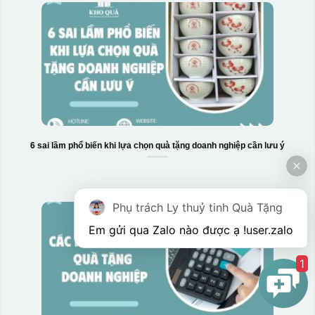
6 sai lầm phổ biến khi lựa chọn quà tặng doanh nghiệp cần lưu ý
Phụ trách Ly thuỷ tinh Quà Tặng
Em gửi qua Zalo nào được ạ !
user.zalo
1
Hộp xi 6 bát cơm