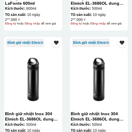
LaFonte 600ml
Elmich EL-3686OL dung
tích 500ml
Kích thước:
600ml
Kích thước:
500ml
TG sản xuất:
10 ngày
TG sản xuất:
10 ngày
2**.000 ₫
2**.000 ₫
Đăng ký
hoặc
Đăng nhập
để xem giá
Đăng ký
hoặc
Đăng nhập
để xem giá
Bình giữ nhiệt Elmich
Bình giữ nhiệt Elmich
Bình giữ nhiệt Inox 304
Bình giữ nhiệt Inox 304
Elmich EL-3686OL dung
Elmich EL-3686OL dung
tích 500ml
tích 500ml
Kích thước:
500ml
Kích thước:
500ml
TG sản xuất:
10 ngày
TG sản xuất:
10 ngày