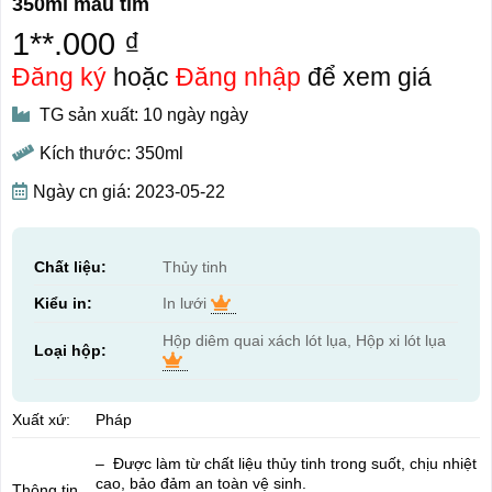
350ml màu tím
1**.000 ₫
Đăng ký
hoặc
Đăng nhập
để xem giá
TG sản xuất: 10 ngày ngày
Kích thước: 350ml
Ngày cn giá: 2023-05-22
Chất liệu:
Thủy tinh
Kiểu in:
In lưới
Hộp diêm quai xách lót lụa, Hộp xi lót lụa
Loại hộp:
Xuất xứ:
Pháp
– Được làm từ chất liệu thủy tinh trong suốt, chịu nhiệt
cao, bảo đảm an toàn vệ sinh.
Thông tin