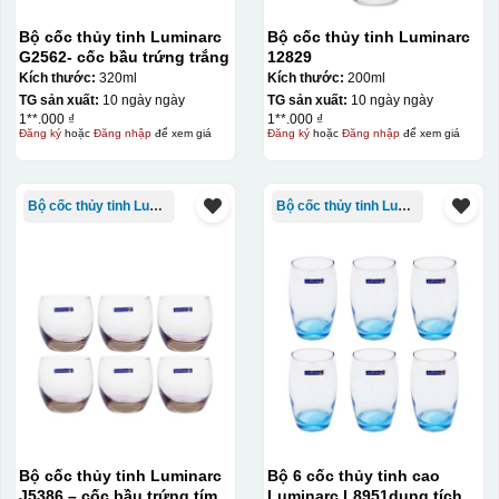
Bộ cốc thủy tinh Luminarc
Bộ cốc thủy tinh Luminarc
G2562- cốc bầu trứng trắng
12829
Kích thước:
320ml
Kích thước:
200ml
TG sản xuất:
10 ngày ngày
TG sản xuất:
10 ngày ngày
1**.000 ₫
1**.000 ₫
Đăng ký
hoặc
Đăng nhập
để xem giá
Đăng ký
hoặc
Đăng nhập
để xem giá
Bộ cốc thủy tinh Luminarc
Bộ cốc thủy tinh Luminarc
Bộ cốc thủy tinh Luminarc
Bộ 6 cốc thủy tinh cao
J5386 – cốc bầu trứng tím
Luminarc L8951dung tích