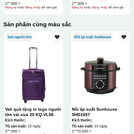
2**.000 ₫
2**.000 ₫
Đăng ký
hoặc
Đăng nhập
để xem giá
Đăng ký
hoặc
Đăng nhập
để xem giá
Sản phẩm cùng màu sắc
Vali người lớn
Nồi áp suất Sunhouse
Vali quà tặng in logo người
Nồi áp suất Sunhouse
lớn vải size 20 KQ-VL06
SHD1657
Kích thước:
Kích thước:
TG sản xuất:
10 ngày
TG sản xuất:
10 ngày
5**.000 ₫
1**70.000 ₫