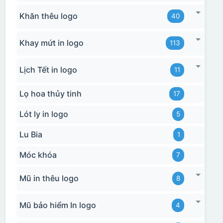
Khăn thêu logo
40
Khay mứt in logo
113
Lịch Tết in logo
Hộp xi bình giữ nhiệt
11
Lọ hoa thủy tinh
17
Lót ly in logo
5
Lu Bia
1
Móc khóa
7
Mũ in thêu logo
8
Mũ bảo hiểm In logo
4