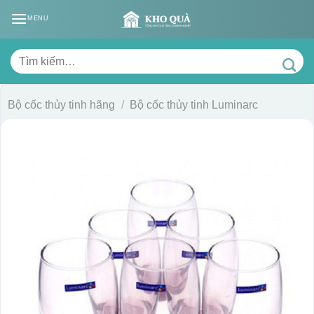
Skip
MENU
to
content
Tìm
kiếm:
Bộ cốc thủy tinh hãng
/
Bộ cốc thủy tinh Luminarc