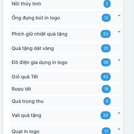
Nồi thủy tinh
2
Ống đựng bút in logo
12
Phích giữ nhiệt quà tặng
33
Hộp xi bình hoa
Quà tặng dát vàng
25
Đồ điện gia dụng in logo
99
Giỏ quà Tết
42
Rượu tết
18
Quà trung thu
6
Vali quà tặng
30
Quạt in logo
17