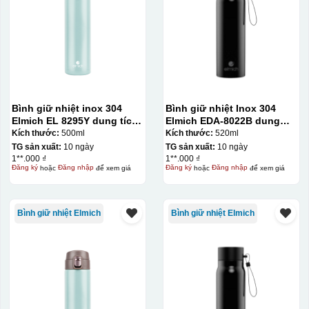
Bình giữ nhiệt inox 304
Bình giữ nhiệt Inox 304
Elmich EL 8295Y dung tích
Elmich EDA-8022B dung
500ml
tích 520ml
Kích thước:
500ml
Kích thước:
520ml
TG sản xuất:
10 ngày
TG sản xuất:
10 ngày
1**.000 ₫
1**.000 ₫
Đăng ký
hoặc
Đăng nhập
để xem giá
Đăng ký
hoặc
Đăng nhập
để xem giá
Bình giữ nhiệt Elmich
Bình giữ nhiệt Elmich