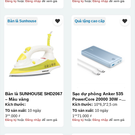
Đăng ký
hoặc
Đăng nhập
để xem giá
Đăng ký
hoặc
Đăng nhập
để xem giá
Bàn là Sunhouse
Quà tặng cao cấp
Bàn là SUNHOUSE SHD2067
Sạc dự phòng Anker 535
– Màu vàng
PowerCore 20000 30W –
A1366
Kích thước:
Kích thước:
10*6,3*2,5 cm
TG sản xuất:
10 ngày
TG sản xuất:
10 ngày
3**.000 ₫
1**71.000 ₫
Đăng ký
hoặc
Đăng nhập
để xem giá
Đăng ký
hoặc
Đăng nhập
để xem giá