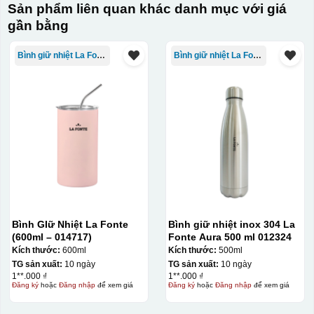
Sản phẩm liên quan khác danh mục với giá
Hộp diêm quai xách lót lụa
gần bằng
Bình giữ nhiệt La Fonte
Bình giữ nhiệt La Fonte
Bình GIữ Nhiệt La Fonte
Bình giữ nhiệt inox 304 La
(600ml – 014717)
Fonte Aura 500 ml 012324
Kích thước:
600ml
Kích thước:
500ml
đây là kiểu hộp quay xách lót lụa chỉ khác là thêm quai
TG sản xuất:
10 ngày
TG sản xuất:
10 ngày
1**.000 ₫
1**.000 ₫
thêm tiền
Đăng ký
hoặc
Đăng nhập
để xem giá
Đăng ký
hoặc
Đăng nhập
để xem giá
Hộp xi lót lụa