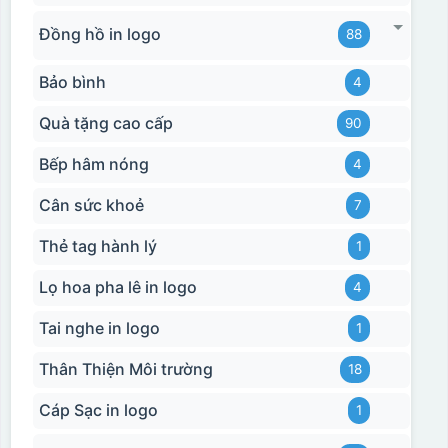
Đồng hồ in logo
88
Bảo bình
4
Quà tặng cao cấp
90
Bếp hâm nóng
4
Cân sức khoẻ
7
Thẻ tag hành lý
1
Hộp xi biểu trưng
Lọ hoa pha lê in logo
4
Tai nghe in logo
1
Thân Thiện Môi trường
18
Cáp Sạc in logo
1