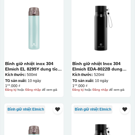
Bình giữ nhiệt inox 304
Bình giữ nhiệt Inox 304
Elmich EL 8295Y dung tích
Elmich EDA-8022B dung
500ml
tích 520ml
Kích thước:
500ml
Kích thước:
520ml
TG sản xuất:
10 ngày
TG sản xuất:
10 ngày
1**.000 ₫
1**.000 ₫
Đăng ký
hoặc
Đăng nhập
để xem giá
Đăng ký
hoặc
Đăng nhập
để xem giá
Bình giữ nhiệt Elmich
Bình giữ nhiệt Elmich