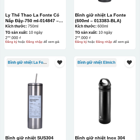
Ly Thể Thao La Fonte Có
Bình giữ nhiệt La Fonte
Nắp Đậy-750 ml-014847 –
(600ml – 013383-BLA)
GRA
Kích thước:
750ml
Kích thước:
600ml
TG sản xuất:
10 ngày
TG sản xuất:
10 ngày
2**.000 ₫
2**.000 ₫
Đăng ký
hoặc
Đăng nhập
để xem giá
Đăng ký
hoặc
Đăng nhập
để xem giá
Bình giữ nhiệt La Fonte
Bình giữ nhiệt Elmich
Bình giữ nhiệt SUS304
Bình giữ nhiệt Inox 304