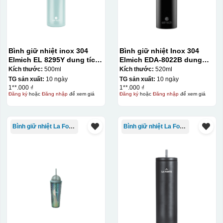
Bình giữ nhiệt inox 304
Bình giữ nhiệt Inox 304
Elmich EL 8295Y dung tích
Elmich EDA-8022B dung
500ml
tích 520ml
Kích thước:
500ml
Kích thước:
520ml
TG sản xuất:
10 ngày
TG sản xuất:
10 ngày
1**.000 ₫
1**.000 ₫
Đăng ký
hoặc
Đăng nhập
để xem giá
Đăng ký
hoặc
Đăng nhập
để xem giá
Hộp xi ly sứ
Bình giữ nhiệt La Fonte
Bình giữ nhiệt La Fonte