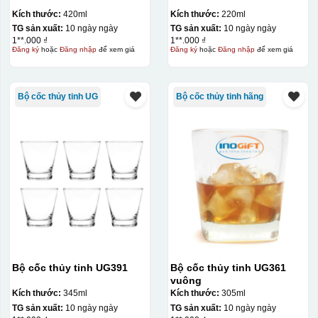
Kích thước:
420ml
Kích thước:
220ml
TG sản xuất:
10 ngày ngày
TG sản xuất:
10 ngày ngày
1**.000 ₫
1**.000 ₫
Đăng ký
hoặc
Đăng nhập
để xem giá
Đăng ký
hoặc
Đăng nhập
để xem giá
Bộ cốc thủy tinh UG
Bộ cốc thủy tinh hãng
đây là kiểu hộp quay xách lót lụa chỉ khác là thêm quai
thêm tiền
Hộp xi lót lụa
Hộp xi ấm chén
Bộ cốc thủy tinh UG391
Bộ cốc thủy tinh UG361
vuông
Kích thước:
345ml
Kích thước:
305ml
TG sản xuất:
10 ngày ngày
TG sản xuất:
10 ngày ngày