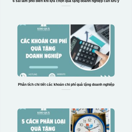
6 sai lầm phổ biến khi lựa chọn quà tặng doanh nghiệp cần lưu ý
Phân tích chi tiết các khoản chi phí quà tặng doanh nghiệp