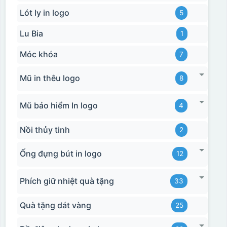
Lót ly in logo
5
Lu Bia
1
Móc khóa
7
Mũ in thêu logo
8
Mũ bảo hiểm In logo
4
Nồi thủy tinh
2
Ống đựng bút in logo
12
Phích giữ nhiệt quà tặng
33
Quà tặng dát vàng
25