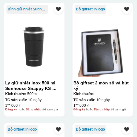
Bình giữ nhiệt Sunhouse
Bộ giftset In logo
Ly giữ nhiệt inox 500 ml
Bộ giftset 2 món sổ và bút
Sunhouse Snappy KS-
ký
TU500S
Kích thước:
500ml
Kích thước:
TG sản xuất:
10 ngày
TG sản xuất:
10 ngày
1**.000 ₫
1**.000 ₫
Đăng ký
hoặc
Đăng nhập
để xem giá
Đăng ký
hoặc
Đăng nhập
để xem giá
Bộ giftset In logo
Bộ giftset In logo