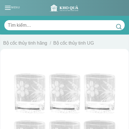
Skip
MENU
to
content
Tìm
kiếm:
Bộ cốc thủy tinh hãng
/
Bộ cốc thủy tinh UG