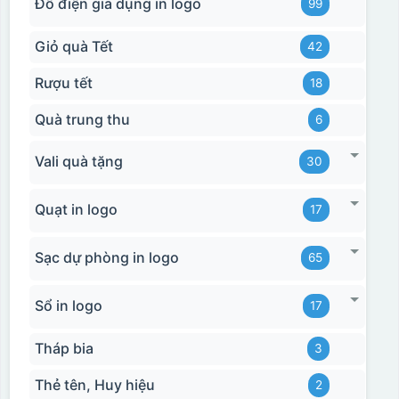
Đồ điện gia dụng in logo
99
Giỏ quà Tết
42
Rượu tết
18
Quà trung thu
6
Vali quà tặng
30
Quạt in logo
17
Sạc dự phòng in logo
65
Sổ in logo
17
Tháp bia
3
Thẻ tên, Huy hiệu
2