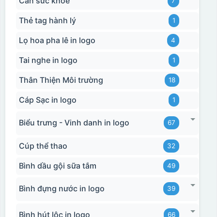
Cân sức khoẻ
7
Thẻ tag hành lý
1
Lọ hoa pha lê in logo
4
Tai nghe in logo
1
Thân Thiện Môi trường
18
Cáp Sạc in logo
1
Biểu trưng - Vinh danh in logo
67
Cúp thể thao
32
Bình dầu gội sữa tắm
49
Bình đựng nước in logo
39
Bình hút lộc in logo
66