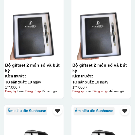
Hộp xi ly sứ
Bộ giftset 2 món sổ và bút
Bộ giftset 2 món sổ và bút
ký
ký
Kích thước:
Kích thước:
TG sản xuất:
10 ngày
TG sản xuất:
10 ngày
1**.000 ₫
1**.000 ₫
Đăng ký
hoặc
Đăng nhập
để xem giá
Đăng ký
hoặc
Đăng nhập
để xem giá
Ấm siêu tốc Sunhouse
Ấm siêu tốc Sunhouse