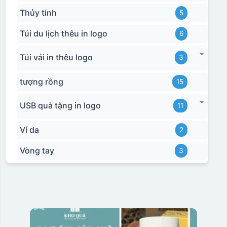
Hộp xi bình giữ nhiệt
Thủy tinh
5
Túi du lịch thêu in logo
6
Túi vải in thêu logo
3
tượng rồng
15
USB quà tặng in logo
11
Ví da
2
Vòng tay
3
Hộp xi bình hoa