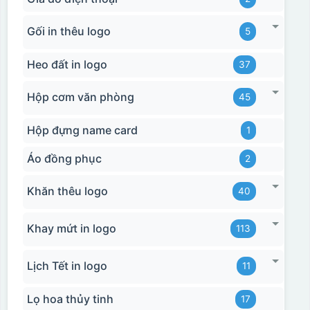
Gối in thêu logo
5
Heo đất in logo
37
Hộp cơm văn phòng
45
Hộp đựng name card
1
Áo đồng phục
2
Khăn thêu logo
40
Khay mứt in logo
113
Lịch Tết in logo
11
Lọ hoa thủy tinh
17