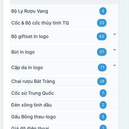
Bộ Ly Rượu Vang
4
Cốc & Bộ cốc thủy tinh TQ
23
Bộ giftset In logo
43
Hộp xi biểu trưng
Bút in logo
37
Cặp da in logo
71
Chai rượu Bát Tràng
28
Cốc sứ Trung Quốc
7
Đèn xông tinh dầu
2
Gấu Bông theu-logo
3
Giá đỡ điện thoại
2