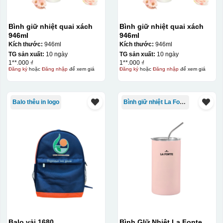
Bình giữ nhiệt quai xách
Bình giữ nhiệt quai xách
946ml
946ml
Kích thước:
946ml
Kích thước:
946ml
TG sản xuất:
10 ngày
TG sản xuất:
10 ngày
1**.000 ₫
1**.000 ₫
Đăng ký
hoặc
Đăng nhập
để xem giá
Đăng ký
hoặc
Đăng nhập
để xem giá
Balo thêu in logo
Bình giữ nhiệt La Fonte
Balo vải 1680
Bình GIữ Nhiệt La Fonte