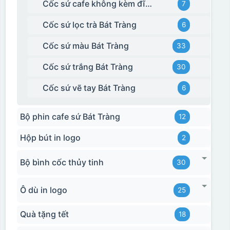
Cốc sứ cafe không kèm đĩa kê Bát Tràng
7
Cốc sứ lọc trà Bát Tràng
6
Cốc sứ màu Bát Tràng
33
Cốc sứ trắng Bát Tràng
30
Cốc sứ vẽ tay Bát Tràng
6
Bộ phin cafe sứ Bát Tràng
12
Hộp bút in logo
2
Bộ bình cốc thủy tinh
30
Ô dù in logo
25
Quà tặng tết
18