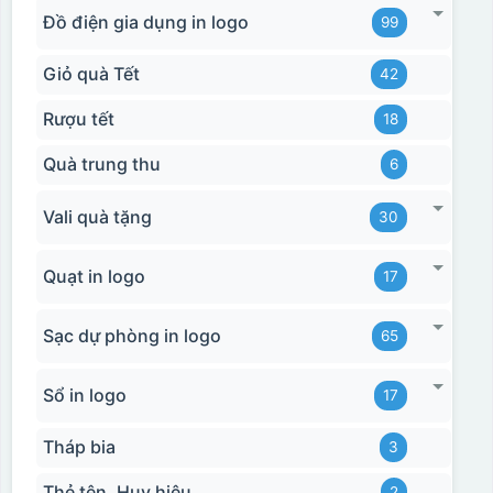
Đồ điện gia dụng in logo
99
Giỏ quà Tết
42
Rượu tết
18
Quà trung thu
6
Vali quà tặng
30
Quạt in logo
17
Sạc dự phòng in logo
65
Sổ in logo
17
Tháp bia
3
Thẻ tên, Huy hiệu
2