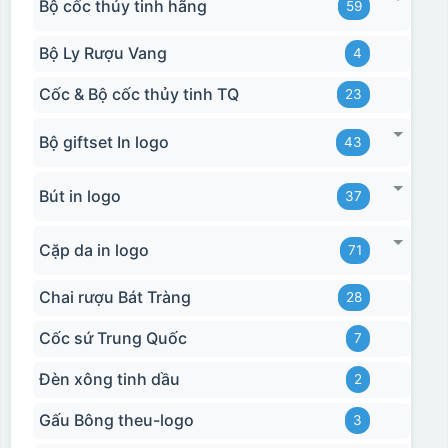
Bộ cốc thủy tinh hãng
59
Bộ Ly Rượu Vang
4
Cốc & Bộ cốc thủy tinh TQ
23
Bộ giftset In logo
43
Bút in logo
37
Cặp da in logo
71
Chai rượu Bát Tràng
28
Cốc sứ Trung Quốc
7
Đèn xông tinh dầu
2
Gấu Bông theu-logo
3