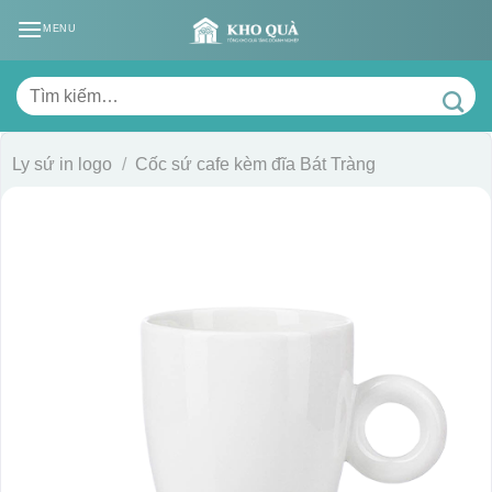
Skip
MENU
to
content
Tìm
kiếm:
Ly sứ in logo
/
Cốc sứ cafe kèm đĩa Bát Tràng