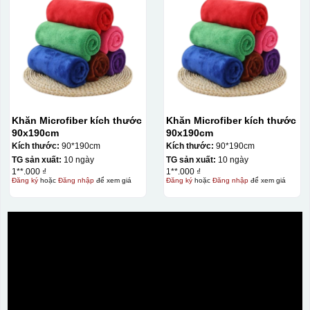
Dán được lên nhiều
bề mặt, phẳng và
cong
Kiểu hộp:
Hộp xi lót lụa
Khăn Microfiber kích thước
Khăn Microfiber kích thước
Hộp xi ấm chén
90x190cm
90x190cm
Kích thước:
90*190cm
Kích thước:
90*190cm
TG sản xuất:
10 ngày
TG sản xuất:
10 ngày
1**.000 ₫
1**.000 ₫
Đăng ký
hoặc
Đăng nhập
để xem giá
Đăng ký
hoặc
Đăng nhập
để xem giá