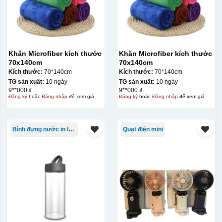
gạt hết nước phía dưới ra
Khăn Microfiber kích thước
Khăn Microfiber kích thước
70x140cm
70x140cm
Kích thước:
70*140cm
Kích thước:
70*140cm
TG sản xuất:
10 ngày
TG sản xuất:
10 ngày
9**000 ₫
9**000 ₫
Đăng ký
hoặc
Đăng nhập
để xem giá
Đăng ký
hoặc
Đăng nhập
để xem giá
Bình đựng nước in logo
Quạt điện mini
Thợ đang căn chỉnh dán decal lên bát cơm