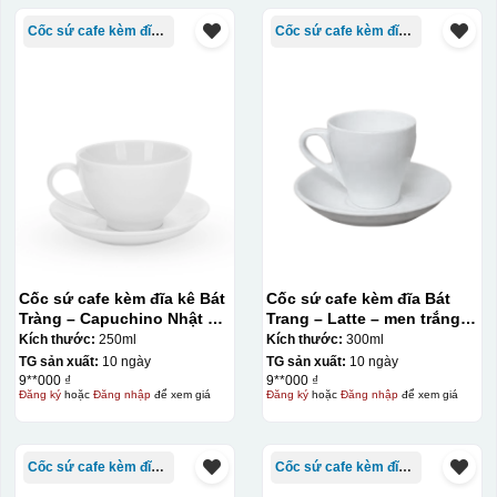
Cốc sứ cafe kèm đĩa Bát Tràng
Cốc sứ cafe kèm đĩa Bát Tràng
Cốc sứ cafe kèm đĩa kê Bát
Cốc sứ cafe kèm đĩa Bát
Tràng – Capuchino Nhật –
Trang – Latte – men trắng –
men trắng – 250ml
300ml
Kích thước:
250ml
Kích thước:
300ml
TG sản xuất:
10 ngày
TG sản xuất:
10 ngày
9**000 ₫
9**000 ₫
Đăng ký
hoặc
Đăng nhập
để xem giá
Đăng ký
hoặc
Đăng nhập
để xem giá
Cốc sứ cafe kèm đĩa Bát Tràng
Cốc sứ cafe kèm đĩa Bát Tràng