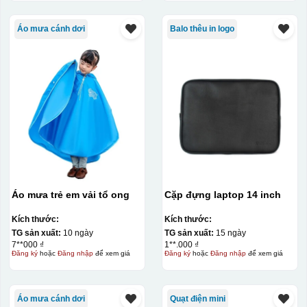
vàng, khi in ở nhiệt cao, nền đó sẽ cháy và biến mất để
lại mực in logo dính chết lên gốm sứ [gallery link="file"
Áo mưa cánh dơi
Balo thêu in logo
size="full" ids="29792,29791,29790"]
Áo mưa trẻ em vải tổ ong
Cặp đựng laptop 14 inch
Kích thước:
Kích thước:
TG sản xuất:
10 ngày
TG sản xuất:
15 ngày
7**000 ₫
1**.000 ₫
Đăng ký
hoặc
Đăng nhập
để xem giá
Đăng ký
hoặc
Đăng nhập
để xem giá
Ưu, nhược điểm của in Decal trượt nước
trên gốm sứ
Áo mưa cánh dơi
Quạt điện mini