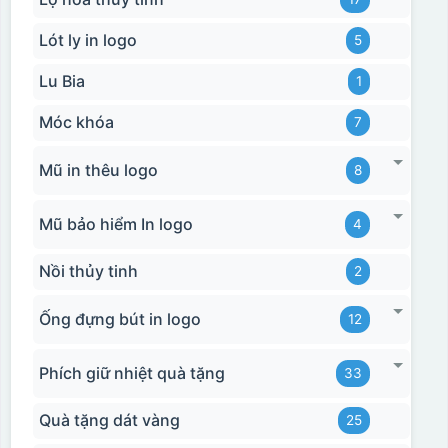
Lót ly in logo
5
Lu Bia
1
Móc khóa
7
Mũ in thêu logo
8
Mũ bảo hiểm In logo
4
Nồi thủy tinh
2
Ống đựng bút in logo
12
Phích giữ nhiệt quà tặng
33
Quà tặng dát vàng
25