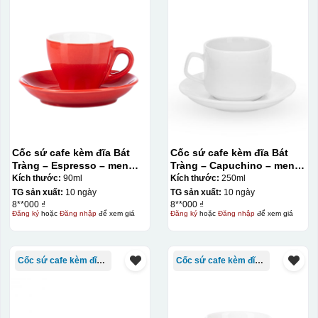
Kiểu in:
In Decal
IN Decal lên GỐM SỨ
Bước 1: Tạo khuôn in để tạo ra Decal Bước 2: Dán
decal lên gốm sứ Bước 3: Cho vào lò nung ở nhiệt độ
700-800 độ C
Bước 1: Tạo ra DECAL
Để tạo ra decal
Cốc sứ cafe kèm đĩa Bát
Cốc sứ cafe kèm đĩa Bát
trước khi dán nó lên gốm sứ, xưởng in sẽ in lên 1 loại
Tràng – Espresso – men
Tràng – Capuchino – men
giấy đặc biệt, và kích thước logo được căn chỉnh theo
màu – 90ml
trắng – 250ml
Kích thước:
90ml
Kích thước:
250ml
TG sản xuất:
10 ngày
TG sản xuất:
10 ngày
sản phẩm, để khi dán không bị nhỏ hoặc to quá
8**000 ₫
8**000 ₫
Đăng ký
hoặc
Đăng nhập
để xem giá
Đăng ký
hoặc
Đăng nhập
để xem giá
Cốc sứ cafe kèm đĩa Bát Tràng
Cốc sứ cafe kèm đĩa Bát Tràng