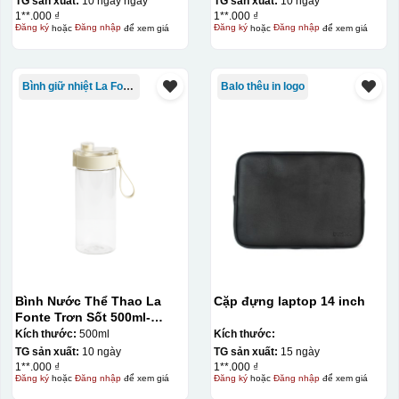
TG sản xuất:
10 ngày ngày
TG sản xuất:
10 ngày
1**.000 ₫
1**.000 ₫
Đăng ký
hoặc
Đăng nhập
để xem giá
Đăng ký
hoặc
Đăng nhập
để xem giá
Bình giữ nhiệt La Fonte
Balo thêu in logo
Bình Nước Thể Thao La
Cặp đựng laptop 14 inch
Fonte Trơn Sốt 500ml-
010009
Kích thước:
500ml
Kích thước:
TG sản xuất:
10 ngày
TG sản xuất:
15 ngày
Bước 3: Xếp sản phẩm sau khi dán vào lò nung và
1**.000 ₫
1**.000 ₫
Đăng ký
hoặc
Đăng nhập
để xem giá
Đăng ký
hoặc
Đăng nhập
để xem giá
nung ở nhiệt độ 700-800 độ C
Deacl có 1 nền màu