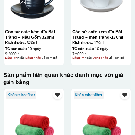
Cốc sứ cafe kèm đĩa Bát
Cốc sứ cafe kèm đĩa Bát
Tràng – Nâu Gốm 320ml
Tràng – men trắng-170ml
Kích thước:
320ml
Kích thước:
170ml
TG sản xuất:
10 ngày
TG sản xuất:
10 ngày
9**000 ₫
7**000 ₫
Đăng ký
hoặc
Đăng nhập
để xem giá
Đăng ký
hoặc
Đăng nhập
để xem giá
Sản phẩm liên quan khác danh mục với giá
Đây là giấy decal đã in xong, đang chờ khô để cắt dán
gần bằng
lên gốm sứ
Khăn mircofiber
Khăn mircofiber
Bước 2: Dán decal lên gốm sứ
Để dán decal lên gốm
sứ, thợ sẽ cắt thủ công các miếng logo ra, sau đó thấp
nước và trượt nhẹ lên gốm sứ để tem decal dính tạm lên
đó bằng nước. Người thợ sẽ căn chỉnh bằng mắt thường
cho vị trí logo cân đối phù hợp, sau đó dùng miếng nhựa