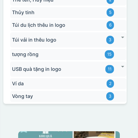
Thủy tinh
5
Túi du lịch thêu in logo
6
Túi vải in thêu logo
3
tượng rồng
15
USB quà tặng in logo
11
Ví da
2
Vòng tay
3