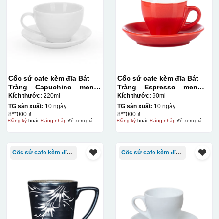
Cốc sứ cafe kèm đĩa Bát
Cốc sứ cafe kèm đĩa Bát
Tràng – Capuchino – men
Tràng – Espresso – men
trắng – 220ml
màu – 70ml
Kích thước:
220ml
Kích thước:
90ml
TG sản xuất:
10 ngày
TG sản xuất:
10 ngày
8**000 ₫
8**000 ₫
Đăng ký
hoặc
Đăng nhập
để xem giá
Đăng ký
hoặc
Đăng nhập
để xem giá
Decal được in xong, sẽ có 1 nền vàng phía dưới
Cốc sứ cafe kèm đĩa Bát Tràng
Cốc sứ cafe kèm đĩa Bát Tràng