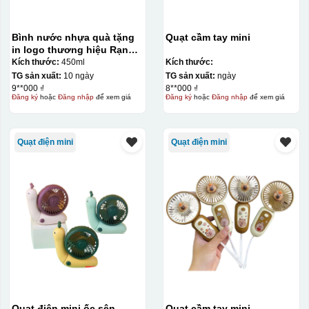
Bình nước nhựa quà tặng
Quạt cầm tay mini
in logo thương hiệu Rạng
Đông 450ml KQ-BNN01
Kích thước:
450ml
Kích thước:
TG sản xuất:
10 ngày
TG sản xuất:
ngày
9**000 ₫
8**000 ₫
Đăng ký
hoặc
Đăng nhập
để xem giá
Đăng ký
hoặc
Đăng nhập
để xem giá
Quạt điện mini
Quạt điện mini
Chén sau khi được dán xong (chưa nung)
Quạt điện mini ốc sên
Quạt cầm tay mini