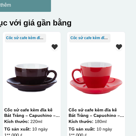
 thêm
c với giá gần bằng
Cốc sứ cafe kèm đĩa Bát Tràng
Cốc sứ cafe kèm đĩa Bát Tràng
Cốc sứ cafe kèm đĩa kê
Cốc sứ cafe kèm đĩa kê
Bát Tràng – Capuchino –
Bát Tràng – Capuchino –
men màu – 220ml
men màu – 180ml
Kích thước:
220ml
Kích thước:
180ml
TG sản xuất:
10 ngày
TG sản xuất:
10 ngày
1**.000 ₫
1**.000 ₫