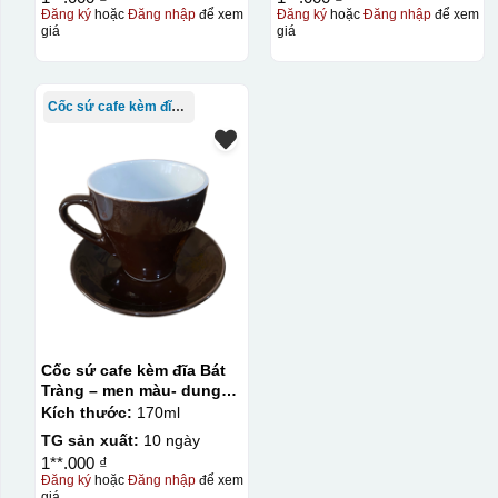
Đăng ký
hoặc
Đăng nhập
để xem
Đăng ký
hoặc
Đăng nhập
để xem
giá
giá
Cốc sứ cafe kèm đĩa Bát Tràng
Cốc sứ cafe kèm đĩa Bát
Tràng – men màu- dung
tích 170ml
Kích thước:
170ml
TG sản xuất:
10 ngày
1**.000 ₫
Đăng ký
hoặc
Đăng nhập
để xem
giá