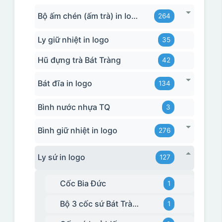
Bộ ấm chén (ấm trà) in logo
264
Ly giữ nhiệt in logo
35
Hũ đựng trà Bát Tràng
42
Bát đĩa in logo
134
Bình nước nhựa TQ
3
Bình giữ nhiệt in logo
276
Ly sứ in logo
127
Cốc Bia Đức
1
Bộ 3 cốc sứ Bát Tràng
1