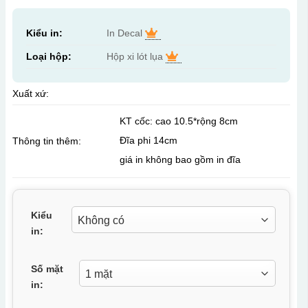
Kiểu in:
In Decal
Loại hộp:
Hộp xi lót lụa
Xuất xứ:
KT cốc: cao 10.5*rộng 8cm
Đĩa phi 14cm
Thông tin thêm:
giá in không bao gồm in đĩa
Kiểu
in:
Số mặt
in: