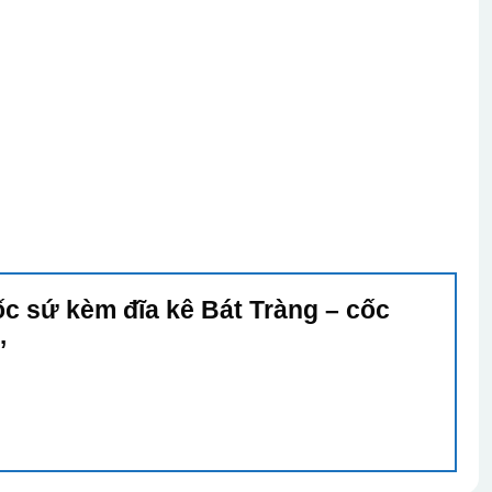
ốc sứ kèm đĩa kê Bát Tràng – cốc
l”