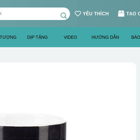
YÊU THÍCH
TẠO 
 TƯỢNG
DỊP TẶNG
VIDEO
HƯỚNG DẪN
BÁO