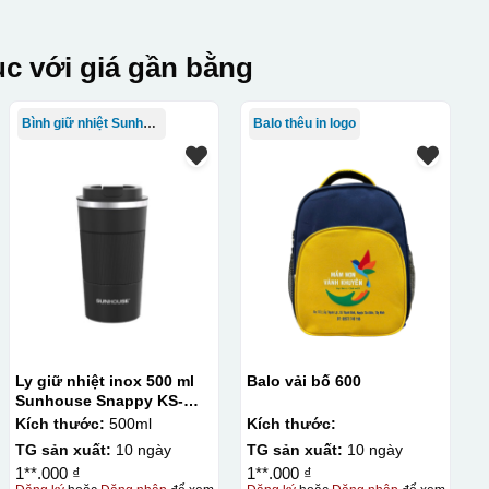
c với giá gần bằng
Bình giữ nhiệt Sunhouse
Balo thêu in logo
Ly giữ nhiệt inox 500 ml
Balo vải bố 600
Sunhouse Snappy KS-
TU500S
Kích thước:
500ml
Kích thước:
TG sản xuất:
10 ngày
TG sản xuất:
10 ngày
1**.000 ₫
1**.000 ₫