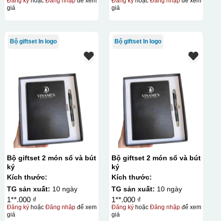
Đăng ký
hoặc
Đăng nhập
để xem
Đăng ký
hoặc
Đăng nhập
để xem
giá
giá
Bộ giftset In logo
Bộ giftset In logo
Bộ giftset 2 món sổ và bút
Bộ giftset 2 món sổ và bút
ký
ký
Kích thước:
Kích thước:
TG sản xuất:
10 ngày
TG sản xuất:
10 ngày
1**.000 ₫
1**.000 ₫
Đăng ký
hoặc
Đăng nhập
để xem
Đăng ký
hoặc
Đăng nhập
để xem
giá
giá