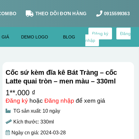
COMBO
THEO DÕI ĐƠN HÀNG
0915599363
Đăng ký
Đăng
 GIÁ
DEMO LOGO
BLOG
nhập
Cốc sứ kèm đĩa kê Bát Tràng – cốc
Latte quai tròn – men màu – 330ml
1**.000 ₫
Đăng ký
hoặc
Đăng nhập
để xem giá
TG sản xuất: 10 ngày
Kích thước: 330ml
Ngày cn giá: 2024-03-28