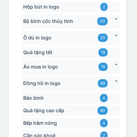
Hộp bút in logo
2
Bộ bình cốc thủy tinh
30
Ô dù in logo
25
Quà tặng tết
18
Áo mưa in logo
15
Đồng hồ in logo
88
Bảo bình
4
Quà tặng cao cấp
90
Bếp hâm nóng
4
Cân sức khoẻ
7