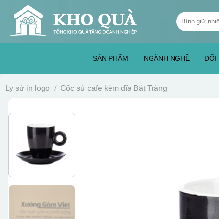
Skip
Tìm
to
kiếm:
content
SẢN PHẨM
NGÀNH NGHỀ
ĐỐI
Ly sứ in logo
/
Cốc sứ cafe kèm đĩa Bát Tràng