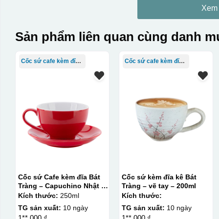
Xem
Sản phẩm liên quan cùng danh mụ
Cốc sứ cafe kèm đĩa Bát Tràng
Cốc sứ cafe kèm đĩa Bát Tràng
Cốc sứ Cafe kèm đĩa Bát
Cốc sứ kèm đĩa kê Bát
Tràng – Capuchino Nhật –
Tràng – vẽ tay – 200ml
men màu – 250ml
Kích thước:
250ml
Kích thước:
TG sản xuất:
10 ngày
TG sản xuất:
10 ngày
1**.000 ₫
1**.000 ₫