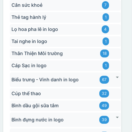
Cân sức khoẻ
7
Thẻ tag hành lý
1
Lọ hoa pha lê in logo
4
Tai nghe in logo
1
Thân Thiện Môi trường
18
Cáp Sạc in logo
1
Biểu trưng - Vinh danh in logo
67
Cúp thể thao
32
Bình dầu gội sữa tắm
49
Bình đựng nước in logo
39