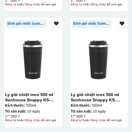
1**.000 ₫
1**.000 ₫
Đăng ký
hoặc
Đăng nhập
để xem giá
Đăng ký
hoặc
Đăng nhập
để xem giá
Bình giữ nhiệt Sunhouse
Bình giữ nhiệt Sunhouse
Kiểu hộp:
Hộp carton nâu đồng hồ quai xách không in
Giành cho đồng hồ
Hộp carton trắng đồng hồ quai xách không in
Chất liệu:
Ly giữ nhiệt inox 500 ml
Ly giữ nhiệt inox 500 ml
Nhựa
Sunhouse Snappy KS-
Sunhouse Snappy KS-
TU500S
TU500S
Kích thước:
500ml
Kích thước:
500ml
TG sản xuất:
10 ngày
TG sản xuất:
10 ngày
1**.000 ₫
1**.000 ₫
Đăng ký
hoặc
Đăng nhập
để xem giá
Đăng ký
hoặc
Đăng nhập
để xem giá