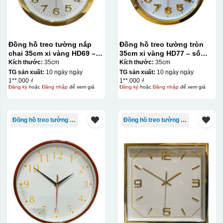
Đồng hồ treo tường nắp
Đồng hồ treo tường tròn
chai 35cm xi vàng HD69 –
35cm xi vàng HD77 – số
số dán
dán
Kích thước:
35cm
Kích thước:
35cm
TG sản xuất:
10 ngày ngày
TG sản xuất:
10 ngày ngày
1**.000 ₫
1**.000 ₫
Đăng ký
hoặc
Đăng nhập
để xem giá
Đăng ký
hoặc
Đăng nhập
để xem giá
Đồng hồ treo tường giá rẻ
Đồng hồ treo tường giá rẻ