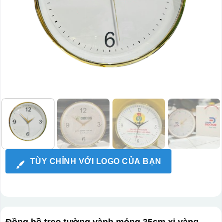
TÙY CHỈNH VỚI LOGO CỦA BẠN
Đồng hồ treo tường vành mỏng 35cm xi vàng