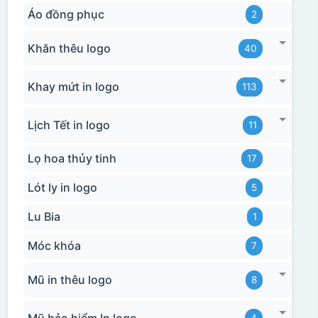
Áo đồng phục
2
Khăn thêu logo
40
Khay mứt in logo
113
Lịch Tết in logo
11
Lọ hoa thủy tinh
17
Lót ly in logo
5
Lu Bia
1
Móc khóa
7
Mũ in thêu logo
8
Mũ bảo hiểm In logo
4