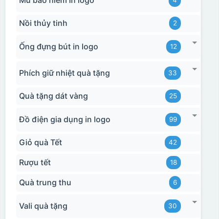
Nồi thủy tinh
2
Ống đựng bút in logo
12
Phích giữ nhiệt quà tặng
33
Quà tặng dát vàng
25
Đồ điện gia dụng in logo
99
Giỏ quà Tết
42
Rượu tết
18
Quà trung thu
6
Vali quà tặng
30