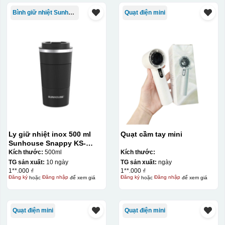
Bình giữ nhiệt Sunhouse
Quạt điện mini
Ly giữ nhiệt inox 500 ml
Quạt cầm tay mini
Sunhouse Snappy KS-
TU500S
Kích thước:
500ml
Kích thước:
TG sản xuất:
10 ngày
TG sản xuất:
ngày
1**.000 ₫
1**.000 ₫
Đăng ký
hoặc
Đăng nhập
để xem giá
Đăng ký
hoặc
Đăng nhập
để xem giá
Quạt điện mini
Quạt điện mini