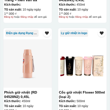
Tràng – men vân đá
04528N1) 0,45L
Kích thước:
Kích thước:
450ml
TG sản xuất:
10 ngày ngày
TG sản xuất:
10 ngày
1**.000 ₫
1**.000 ₫
Đăng ký
hoặc
Đăng nhập
để xem giá
Đăng ký
hoặc
Đăng nhập
để xem giá
Điện gia dụng Rạng Đông
Ly giữ nhiệt in logo
Phích giữ nhiệt (RD
Cốc giữ nhiệt Flower 500ml
04528N2) 0,45L
(loại 2)
Kích thước:
450ml
Kích thước:
500ml
TG sản xuất:
10 ngày
TG sản xuất:
10 ngày