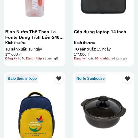
Bình Nước Thể Thao La
Cặp đựng laptop 14 inch
Fonte Dung Tích Lớn-2400
ML014892-BLU
Kích thước:
Kích thước:
TG sản xuất:
10 ngày
TG sản xuất:
15 ngày
1**.000 ₫
1**.000 ₫
Đăng ký
hoặc
Đăng nhập
để xem giá
Đăng ký
hoặc
Đăng nhập
để xem giá
Balo thêu in logo
Nồi lẻ Sunhouse