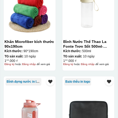
Khăn Microfiber kích thước
Bình Nước Thể Thao La
90x190cm
Fonte Trơn Sốt 500ml-
010009
Kích thước:
90*190cm
Kích thước:
500ml
TG sản xuất:
10 ngày
TG sản xuất:
10 ngày
1**.000 ₫
1**.000 ₫
Đăng ký
hoặc
Đăng nhập
để xem giá
Đăng ký
hoặc
Đăng nhập
để xem giá
Bình đựng nước in logo
Balo thêu in logo