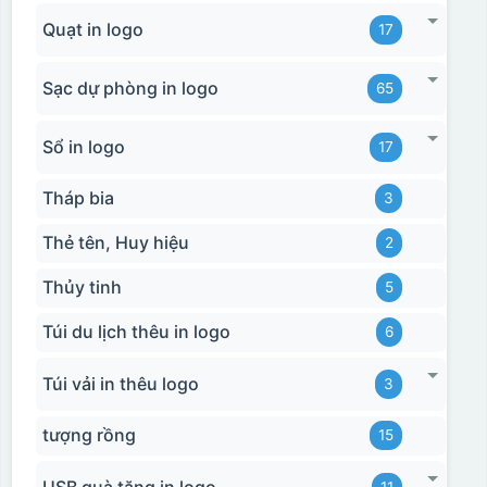
Quạt in logo
17
Sạc dự phòng in logo
65
Sổ in logo
17
Tháp bia
3
Thẻ tên, Huy hiệu
2
Thủy tinh
5
Túi du lịch thêu in logo
6
Túi vải in thêu logo
3
tượng rồng
15
USB quà tặng in logo
11