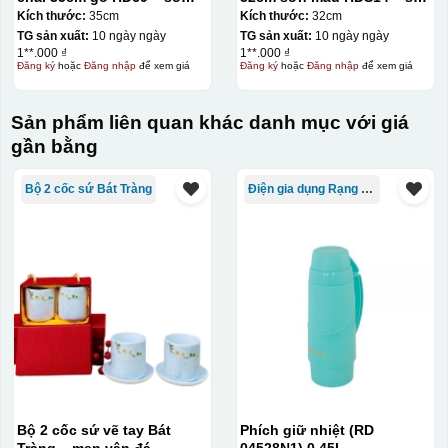
cọc
in
Kích thước:
35cm
Kích thước:
32cm
TG sản xuất:
10 ngày ngày
TG sản xuất:
10 ngày ngày
1**.000 ₫
1**.000 ₫
Đăng ký
hoặc
Đăng nhập
để xem giá
Đăng ký
hoặc
Đăng nhập
để xem giá
Sản phẩm liên quan khác danh mục với giá
gần bằng
Bộ 2 cốc sứ Bát Tràng
Điện gia dụng Rạng Đông
Bộ 2 cốc sứ vẽ tay Bát
Phích giữ nhiệt (RD