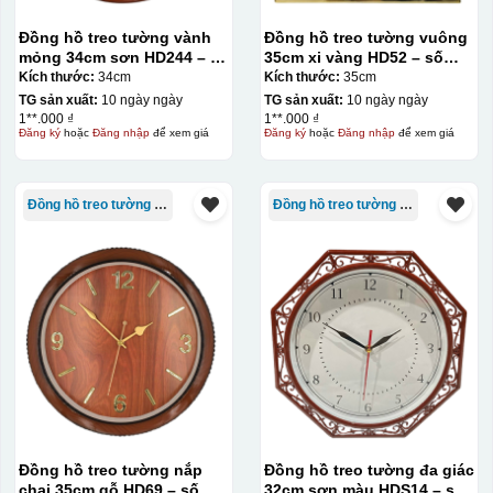
Đồng hồ treo tường vành
Đồng hồ treo tường vuông
mỏng 34cm sơn HD244 – số
35cm xi vàng HD52 – số
in
cọc
Kích thước:
34cm
Kích thước:
35cm
TG sản xuất:
10 ngày ngày
TG sản xuất:
10 ngày ngày
1**.000 ₫
1**.000 ₫
Đăng ký
hoặc
Đăng nhập
để xem giá
Đăng ký
hoặc
Đăng nhập
để xem giá
Đồng hồ treo tường giá rẻ
Đồng hồ treo tường giá rẻ
Đồng hồ treo tường nắp
Đồng hồ treo tường đa giác
chai 35cm gỗ HD69 – số
32cm sơn màu HDS14 – số