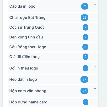
Cặp da in logo
71
Chai rượu Bát Tràng
28
Cốc sứ Trung Quốc
7
Đèn xông tinh dầu
2
Gấu Bông theu-logo
3
Giá đỡ điện thoại
2
Gối in thêu logo
5
Heo đất in logo
37
Hộp cơm văn phòng
45
Hộp đựng name card
1