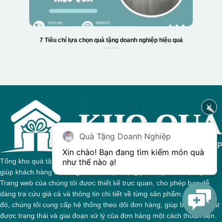
7 Tiêu chí lựa chọn quà tặng doanh nghiệp hiệu quả
Quà Tặng Doanh Nghiệp
Xin chào! Bạn đang tìm kiếm món quà 
như thế nào ạ! 
Tổng kho quà tặng của chúng tôi tự hào với sự đa dạng sản phẩm,
giúp khách hàng dễ dàng tìm kiếm quà tặng phù hợp cho mọi dịp.
Trang web của chúng tôi được thiết kế trực quan, cho phép bạn dễ
dàng tra cứu giá cả và thông tin chi tiết về từng sản phẩm. Bên cạnh
đó, chúng tôi cung cấp hệ thống theo dõi đơn hàng, giúp bạn nắm bắt
được trạng thái và giai đoạn xử lý của đơn hàng một cách thuận tiện.