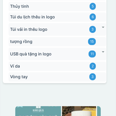
Thủy tinh
5
Túi du lịch thêu in logo
6
Túi vải in thêu logo
3
tượng rồng
15
USB quà tặng in logo
11
Ví da
2
Vòng tay
3