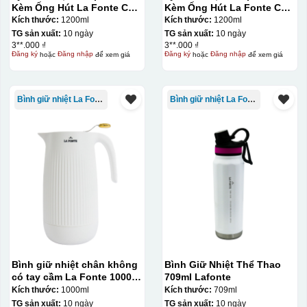
Kèm Ống Hút La Fonte Có
Kèm Ống Hút La Fonte Có
Tay Cầm 1200ml
Tay Cầm 1200ml
Kích thước:
1200ml
Kích thước:
1200ml
TG sản xuất:
10 ngày
TG sản xuất:
10 ngày
3**.000 ₫
3**.000 ₫
Đăng ký
hoặc
Đăng nhập
để xem giá
Đăng ký
hoặc
Đăng nhập
để xem giá
Bình giữ nhiệt La Fonte
Bình giữ nhiệt La Fonte
Bình giữ nhiệt chân không
Bình Giữ Nhiệt Thể Thao
có tay cầm La Fonte 1000ml
709ml Lafonte
– 011655
Kích thước:
1000ml
Kích thước:
709ml
TG sản xuất:
10 ngày
TG sản xuất:
10 ngày