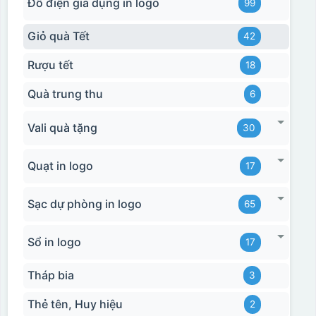
Đồ điện gia dụng in logo
99
Giỏ quà Tết
42
Rượu tết
18
Quà trung thu
6
Vali quà tặng
30
Quạt in logo
17
Sạc dự phòng in logo
65
Sổ in logo
17
Tháp bia
3
Thẻ tên, Huy hiệu
2