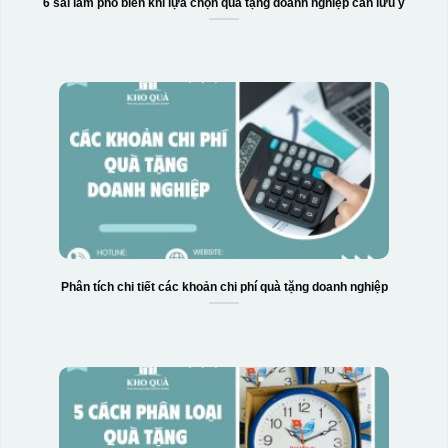
6 sai lầm phổ biến khi lựa chọn quà tặng doanh nghiệp cần lưu ý
Phân tích chi tiết các khoản chi phí quà tặng doanh nghiệp