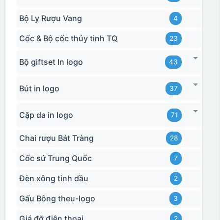
Bộ Ly Rượu Vang
4
Cốc & Bộ cốc thủy tinh TQ
23
Bộ giftset In logo
43
Bút in logo
37
Cặp da in logo
71
Chai rượu Bát Tràng
28
Cốc sứ Trung Quốc
7
Đèn xông tinh dầu
2
Gấu Bông theu-logo
3
Giá đỡ điện thoại
2