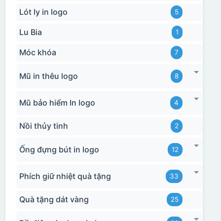
Lót ly in logo
5
Lu Bia
1
Móc khóa
7
Mũ in thêu logo
8
Mũ bảo hiểm In logo
4
Nồi thủy tinh
2
Ống đựng bút in logo
12
Phích giữ nhiệt quà tặng
33
Quà tặng dát vàng
25