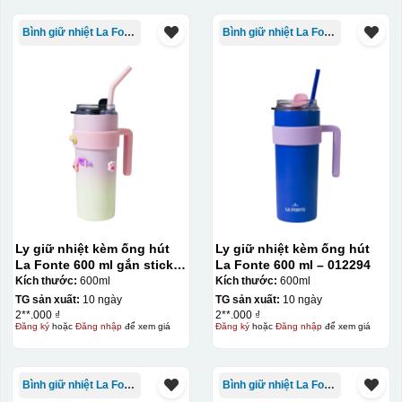
Bình giữ nhiệt La Fonte
Bình giữ nhiệt La Fonte
Ly giữ nhiệt kèm ống hút
Ly giữ nhiệt kèm ống hút
La Fonte 600 ml gắn sticker
La Fonte 600 ml – 012294
– 012294
Kích thước:
600ml
Kích thước:
600ml
TG sản xuất:
10 ngày
TG sản xuất:
10 ngày
2**.000 ₫
2**.000 ₫
Đăng ký
hoặc
Đăng nhập
để xem giá
Đăng ký
hoặc
Đăng nhập
để xem giá
Bình giữ nhiệt La Fonte
Bình giữ nhiệt La Fonte