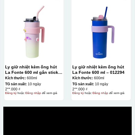
Ly giữ nhiệt kèm ống hút
Ly giữ nhiệt kèm ống hút
La Fonte 600 ml gắn sticker
La Fonte 600 ml – 012294
– 012294
Kích thước:
600ml
Kích thước:
600ml
TG sản xuất:
10 ngày
TG sản xuất:
10 ngày
2**.000 ₫
2**.000 ₫
Đăng ký
hoặc
Đăng nhập
để xem giá
Đăng ký
hoặc
Đăng nhập
để xem giá