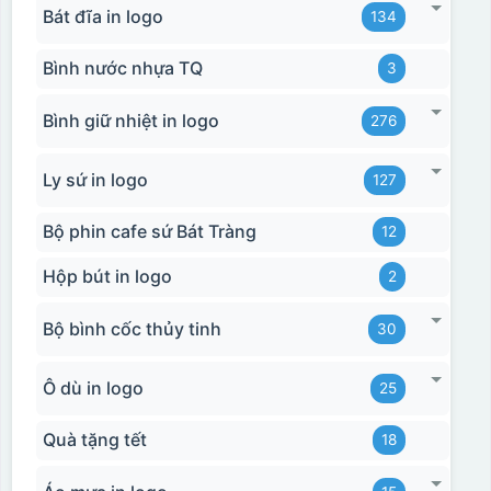
Bát đĩa in logo
134
Bình nước nhựa TQ
3
Bình giữ nhiệt in logo
276
Ly sứ in logo
127
Bộ phin cafe sứ Bát Tràng
12
Hộp bút in logo
2
Bộ bình cốc thủy tinh
30
Ô dù in logo
25
Quà tặng tết
18