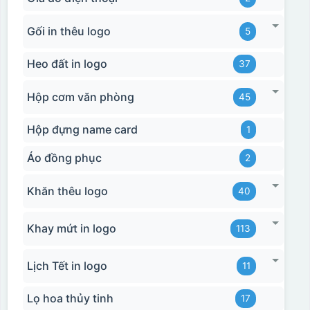
Gối in thêu logo
5
Heo đất in logo
37
Hộp cơm văn phòng
45
Hộp đựng name card
1
Áo đồng phục
2
Khăn thêu logo
40
Khay mứt in logo
113
Lịch Tết in logo
11
Lọ hoa thủy tinh
17