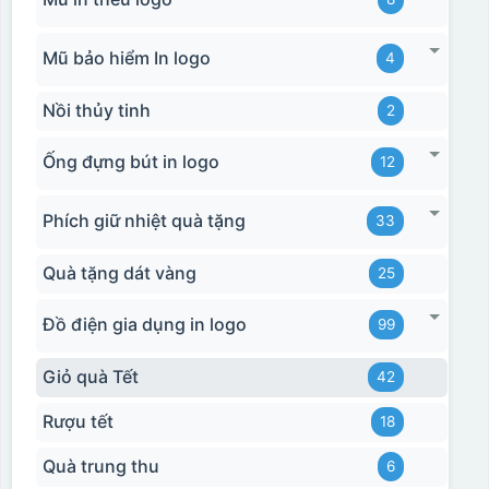
Mũ bảo hiểm In logo
4
Nồi thủy tinh
2
Ống đựng bút in logo
12
Phích giữ nhiệt quà tặng
33
Quà tặng dát vàng
25
Đồ điện gia dụng in logo
99
Giỏ quà Tết
42
Rượu tết
18
Quà trung thu
6