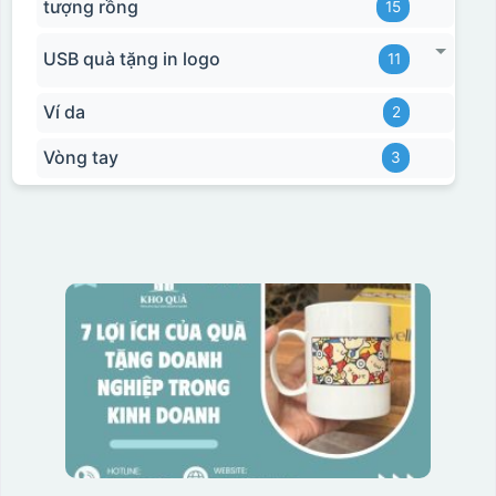
tượng rồng
15
USB quà tặng in logo
11
Ví da
2
Vòng tay
3