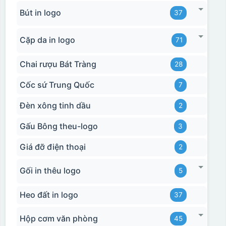
Bút in logo
37
Cặp da in logo
71
Chai rượu Bát Tràng
28
Cốc sứ Trung Quốc
7
Đèn xông tinh dầu
2
Gấu Bông theu-logo
3
Giá đỡ điện thoại
2
Gối in thêu logo
5
Heo đất in logo
37
Hộp cơm văn phòng
45