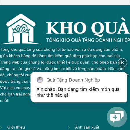
Tổng kho quà tặng của chúng tôi tự hào với sự đa dạng sản phẩm,
giúp khách hàng dễ dàng tìm kiếm quà tặng phù hợp cho mọi dịp.
Trang web của chúng tôi được thiết kế trực quan, cho phép bạn dễ
dàng tra cứu giá cả và thông tin chi tiết về từng sản phẩm. Bên cạnh
đó, chúng tôi cung cấp hệ thống theo dõi đơn hàng, giúp bạn nắm bắt
Quà Tặng Doanh Nghiệp
được trạng thái và giai đoạn xử lý của đơn hàng một cách thuận tiện.
Với dịch vụ chuyên nghiệp và tận tâm, chúng tôi cam kết mang đến
Xin chào! Bạn đang tìm kiếm món quà 
cho bạn trải nghiệm mua sắm tuyệt vời và những món quà ý nghĩa
như thế nào ạ! 
nhất.
Giới thiệu
Ảnh sản xuất