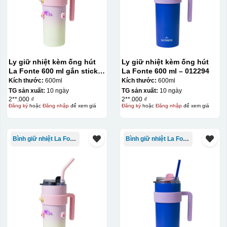
Ly giữ nhiệt kèm ống hút
Ly giữ nhiệt kèm ống hút
La Fonte 600 ml gắn sticker
La Fonte 600 ml – 012294
– 012294
Kích thước:
600ml
Kích thước:
600ml
TG sản xuất:
10 ngày
TG sản xuất:
10 ngày
2**.000 ₫
2**.000 ₫
Đăng ký
hoặc
Đăng nhập
để xem giá
Đăng ký
hoặc
Đăng nhập
để xem giá
Bình giữ nhiệt La Fonte
Bình giữ nhiệt La Fonte