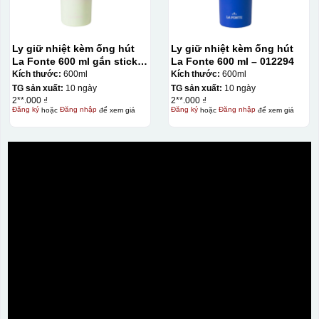
Ly giữ nhiệt kèm ống hút
Ly giữ nhiệt kèm ống hút
La Fonte 600 ml gắn sticker
La Fonte 600 ml – 012294
– 012294
Kích thước:
600ml
Kích thước:
600ml
TG sản xuất:
10 ngày
TG sản xuất:
10 ngày
2**.000 ₫
2**.000 ₫
Đăng ký
hoặc
Đăng nhập
để xem giá
Đăng ký
hoặc
Đăng nhập
để xem giá