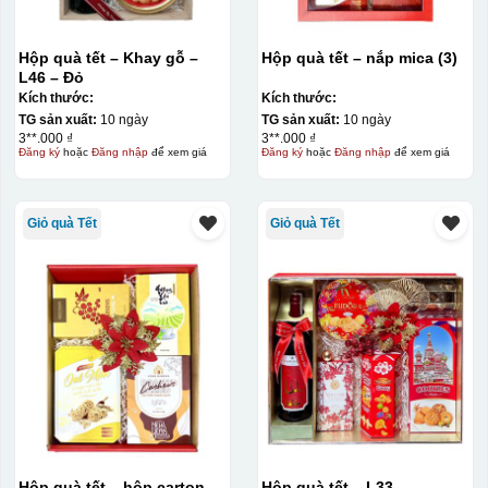
Hộp quà tết – Khay gỗ –
Hộp quà tết – nắp mica (3)
L46 – Đỏ
Kích thước:
Kích thước:
TG sản xuất:
10 ngày
TG sản xuất:
10 ngày
3**.000 ₫
3**.000 ₫
Đăng ký
hoặc
Đăng nhập
để xem giá
Đăng ký
hoặc
Đăng nhập
để xem giá
Giỏ quà Tết
Giỏ quà Tết
Hộp quà tết – hộp carton
Hộp quà tết – L33