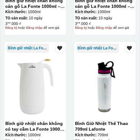
Bình giữ nhiệt chân không
Bình giữ nhiệt chân không
cán gỗ La Fonte 1000ml –
cán gỗ La Fonte 1000ml –
011679
011679
Kích thước:
1000ml
Kích thước:
1000ml
TG sản xuất:
10 ngày
TG sản xuất:
10 ngày
3**.000 ₫
3**.000 ₫
Đăng ký
hoặc
Đăng nhập
để xem giá
Đăng ký
hoặc
Đăng nhập
để xem giá
Bình giữ nhiệt La Fonte
Bình giữ nhiệt La Fonte
Bình giữ nhiệt chân không
Bình Giữ Nhiệt Thể Thao
có tay cầm La Fonte 1000ml
709ml Lafonte
– 011655
Kích thước:
1000ml
Kích thước:
709ml