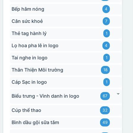
Bếp hâm nóng
4
Cân sức khoẻ
7
Thẻ tag hành lý
1
Lọ hoa pha lê in logo
4
Tai nghe in logo
1
Thân Thiện Môi trường
18
Cáp Sạc in logo
1
Biểu trưng - Vinh danh in logo
67
Cúp thể thao
32
Bình dầu gội sữa tắm
49