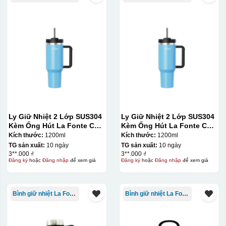
Ly Giữ Nhiệt 2 Lớp SUS304
Ly Giữ Nhiệt 2 Lớp SUS304
Kèm Ống Hút La Fonte Có
Kèm Ống Hút La Fonte Có
Tay Cầm 1200ml
Tay Cầm 1200ml
Kích thước:
1200ml
Kích thước:
1200ml
TG sản xuất:
10 ngày
TG sản xuất:
10 ngày
3**.000 ₫
3**.000 ₫
Đăng ký
hoặc
Đăng nhập
để xem giá
Đăng ký
hoặc
Đăng nhập
để xem giá
Bình giữ nhiệt La Fonte
Bình giữ nhiệt La Fonte