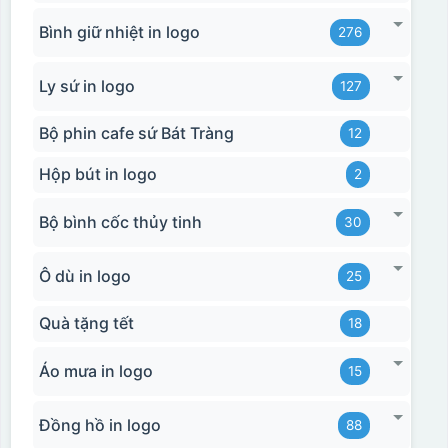
Bình giữ nhiệt in logo
276
Ly sứ in logo
127
Bộ phin cafe sứ Bát Tràng
12
Hộp bút in logo
2
Bộ bình cốc thủy tinh
30
Ô dù in logo
25
Quà tặng tết
18
Áo mưa in logo
15
Đồng hồ in logo
88