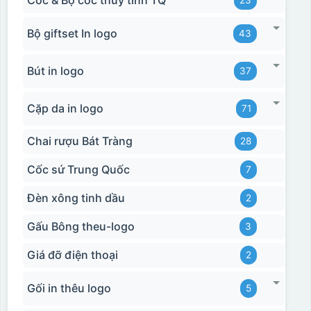
Cốc & Bộ cốc thủy tinh TQ
23
Bộ giftset In logo
43
Bút in logo
37
Cặp da in logo
71
Chai rượu Bát Tràng
28
Cốc sứ Trung Quốc
7
Đèn xông tinh dầu
2
Gấu Bông theu-logo
3
Giá đỡ điện thoại
2
Gối in thêu logo
5