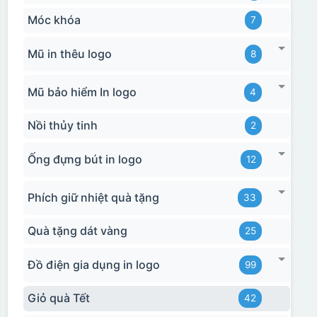
Móc khóa
7
Mũ in thêu logo
8
Mũ bảo hiểm In logo
4
Nồi thủy tinh
2
Ống đựng bút in logo
12
Phích giữ nhiệt quà tặng
33
Quà tặng dát vàng
25
Đồ điện gia dụng in logo
99
Giỏ quà Tết
42