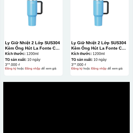
Ly Giữ Nhiệt 2 Lớp SUS304
Ly Giữ Nhiệt 2 Lớp SUS304
Kèm Ống Hút La Fonte Có
Kèm Ống Hút La Fonte Có
Tay Cầm 1200ml
Tay Cầm 1200ml
Kích thước:
1200ml
Kích thước:
1200ml
TG sản xuất:
10 ngày
TG sản xuất:
10 ngày
3**.000 ₫
3**.000 ₫
Đăng ký
hoặc
Đăng nhập
để xem giá
Đăng ký
hoặc
Đăng nhập
để xem giá