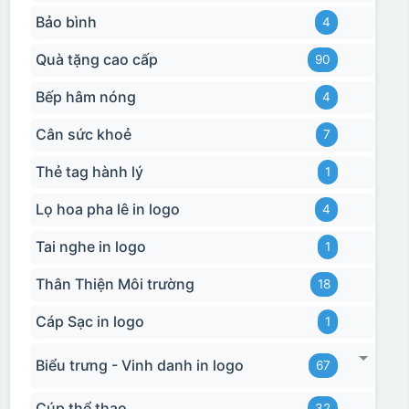
Bảo bình
4
Quà tặng cao cấp
90
Bếp hâm nóng
4
Cân sức khoẻ
7
Thẻ tag hành lý
1
Lọ hoa pha lê in logo
4
Tai nghe in logo
1
Thân Thiện Môi trường
18
Cáp Sạc in logo
1
Biểu trưng - Vinh danh in logo
67
Cúp thể thao
32