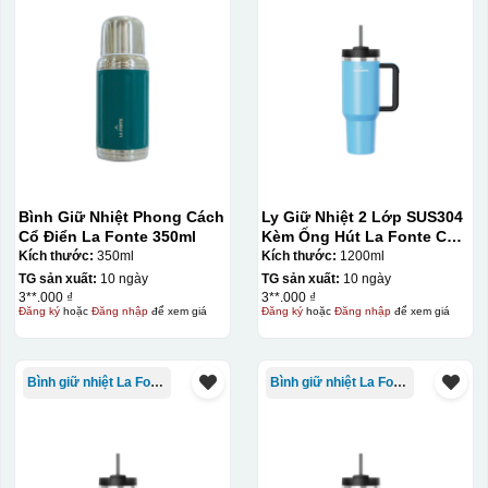
Bình Giữ Nhiệt Phong Cách
Ly Giữ Nhiệt 2 Lớp SUS304
Cổ Điển La Fonte 350ml
Kèm Ống Hút La Fonte Có
Tay Cầm 1200ml
Kích thước:
350ml
Kích thước:
1200ml
TG sản xuất:
10 ngày
TG sản xuất:
10 ngày
3**.000 ₫
3**.000 ₫
Đăng ký
hoặc
Đăng nhập
để xem giá
Đăng ký
hoặc
Đăng nhập
để xem giá
Bình giữ nhiệt La Fonte
Bình giữ nhiệt La Fonte