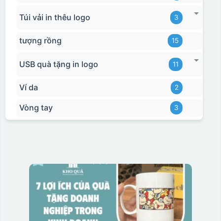
Túi vải in thêu logo
3
tượng rồng
15
USB quà tặng in logo
11
Ví da
2
Vòng tay
3