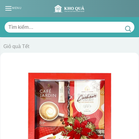
Skip
MENU
to
content
Tìm
kiếm:
Giỏ quà Tết