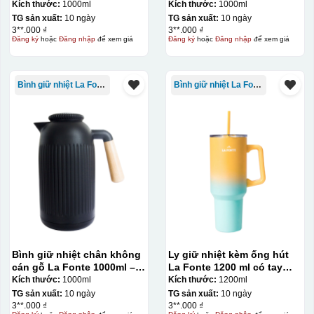
011679
011679
Kích thước:
1000ml
Kích thước:
1000ml
TG sản xuất:
10 ngày
TG sản xuất:
10 ngày
3**.000 ₫
3**.000 ₫
Đăng ký
hoặc
Đăng nhập
để xem giá
Đăng ký
hoặc
Đăng nhập
để xem giá
Bình giữ nhiệt La Fonte
Bình giữ nhiệt La Fonte
Bình giữ nhiệt chân không
Ly giữ nhiệt kèm ống hút
cán gỗ La Fonte 1000ml –
La Fonte 1200 ml có tay
011679
cầm – 012317
Kích thước:
1000ml
Kích thước:
1200ml
TG sản xuất:
10 ngày
TG sản xuất:
10 ngày
3**.000 ₫
3**.000 ₫