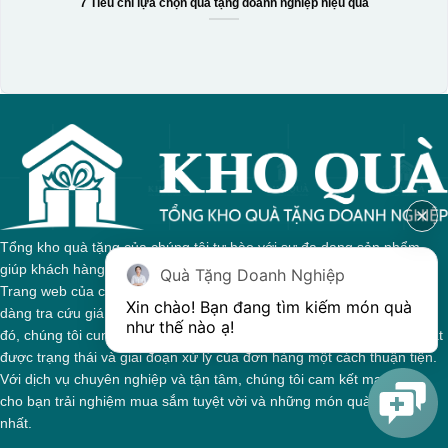
7 Tiêu chí lựa chọn quà tặng doanh nghiệp hiệu quả
Tổng kho quà tặng của chúng tôi tự hào với sự đa dạng sản phẩm,
giúp khách hàng dễ dàng tìm kiếm quà tặng phù hợp cho mọi dịp.
Quà Tặng Doanh Nghiệp
Trang web của chúng tôi được thiết kế trực quan, cho phép bạn dễ
Xin chào! Bạn đang tìm kiếm món quà 
dàng tra cứu giá cả và thông tin chi tiết về từng sản phẩm. Bên cạnh
như thế nào ạ! 
đó, chúng tôi cung cấp hệ thống theo dõi đơn hàng, giúp bạn nắm bắt
được trạng thái và giai đoạn xử lý của đơn hàng một cách thuận tiện.
Với dịch vụ chuyên nghiệp và tận tâm, chúng tôi cam kết mang đến
cho bạn trải nghiệm mua sắm tuyệt vời và những món quà ý nghĩa
nhất.