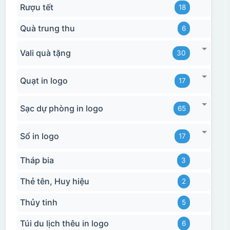
Rượu tết
18
Quà trung thu
6
Vali quà tặng
30
Quạt in logo
17
Sạc dự phòng in logo
65
Sổ in logo
17
Tháp bia
3
Thẻ tên, Huy hiệu
2
Thủy tinh
5
Túi du lịch thêu in logo
6