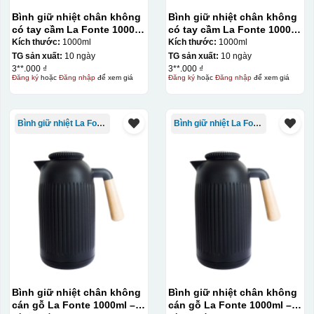
Bình giữ nhiệt chân không
Bình giữ nhiệt chân không
có tay cầm La Fonte 1000ml
có tay cầm La Fonte 1000ml
– 011655
– 011655
Kích thước:
1000ml
Kích thước:
1000ml
TG sản xuất:
10 ngày
TG sản xuất:
10 ngày
3**.000 ₫
3**.000 ₫
Đăng ký
hoặc
Đăng nhập
để xem giá
Đăng ký
hoặc
Đăng nhập
để xem giá
Bình giữ nhiệt La Fonte
Bình giữ nhiệt La Fonte
Bình giữ nhiệt chân không
Bình giữ nhiệt chân không
cán gỗ La Fonte 1000ml –
cán gỗ La Fonte 1000ml –