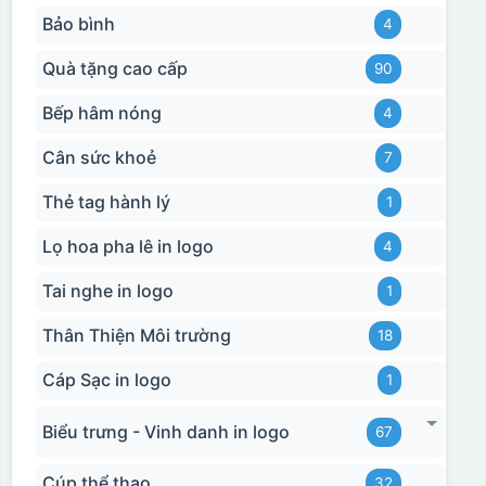
Bảo bình
4
Quà tặng cao cấp
90
Bếp hâm nóng
4
Cân sức khoẻ
7
Thẻ tag hành lý
1
Lọ hoa pha lê in logo
4
Tai nghe in logo
1
Thân Thiện Môi trường
18
Cáp Sạc in logo
1
Biểu trưng - Vinh danh in logo
67
Cúp thể thao
32