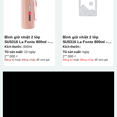
Bình giữ nhiệt 2 lớp
Bình giữ nhiệt 2 lớp
SUS316 La Fonte 800ml –
SUS316 La Fonte 800ml –
012720
012720
Kích thước:
800ml
Kích thước:
TG sản xuất:
10 ngày
TG sản xuất:
ngày
2**.000 ₫
2**.000 ₫
Đăng ký
hoặc
Đăng nhập
để xem giá
Đăng ký
hoặc
Đăng nhập
để xem giá