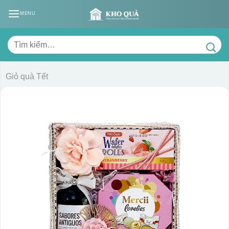
Skip
MENU
to
content
Tìm
kiếm:
Giỏ quà Tết