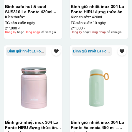
Bình cafe hot & cool
Bình giữ nhiệt inox 304 La
SUS316 La Fonte 420ml –
Fonte HIRU đựng thức ăn
012775
420 ml – 012348
Kích thước:
Kích thước:
420ml
TG sản xuất:
ngày
TG sản xuất:
10 ngày
2**.000 ₫
2**.000 ₫
Đăng ký
hoặc
Đăng nhập
để xem giá
Đăng ký
hoặc
Đăng nhập
để xem giá
Bình giữ nhiệt La Fonte
Bình giữ nhiệt La Fonte
Bình giữ nhiệt inox 304 La
Bình giữ nhiệt inox 304 La
Fonte HIRU đựng thức ăn
Fonte Valencia 450 ml –