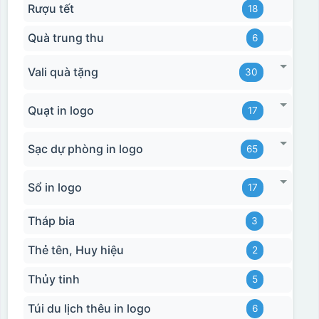
Rượu tết
18
Quà trung thu
6
Vali quà tặng
30
Quạt in logo
17
Sạc dự phòng in logo
65
Sổ in logo
17
Tháp bia
3
Thẻ tên, Huy hiệu
2
Thủy tinh
5
Túi du lịch thêu in logo
6