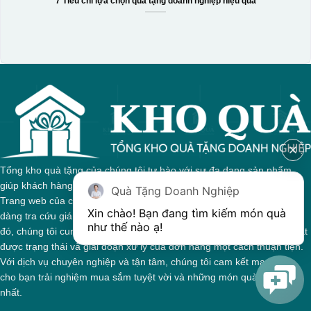
7 Tiêu chí lựa chọn quà tặng doanh nghiệp hiệu quả
Tổng kho quà tặng của chúng tôi tự hào với sự đa dạng sản phẩm,
giúp khách hàng dễ dàng tìm kiếm quà tặng phù hợp cho mọi dịp.
Quà Tặng Doanh Nghiệp
Trang web của chúng tôi được thiết kế trực quan, cho phép bạn dễ
Xin chào! Bạn đang tìm kiếm món quà 
dàng tra cứu giá cả và thông tin chi tiết về từng sản phẩm. Bên cạnh
như thế nào ạ! 
đó, chúng tôi cung cấp hệ thống theo dõi đơn hàng, giúp bạn nắm bắt
được trạng thái và giai đoạn xử lý của đơn hàng một cách thuận tiện.
Với dịch vụ chuyên nghiệp và tận tâm, chúng tôi cam kết mang đến
cho bạn trải nghiệm mua sắm tuyệt vời và những món quà ý nghĩa
nhất.