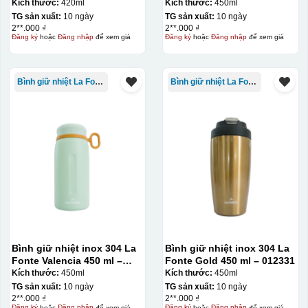
420 ml – 012348
012355
Kích thước:
420ml
Kích thước:
450ml
TG sản xuất:
10 ngày
TG sản xuất:
10 ngày
2**.000 ₫
2**.000 ₫
Đăng ký
hoặc
Đăng nhập
để xem giá
Đăng ký
hoặc
Đăng nhập
để xem giá
Bình giữ nhiệt La Fonte
Bình giữ nhiệt La Fonte
Bình giữ nhiệt inox 304 La
Bình giữ nhiệt inox 304 La
Fonte Valencia 450 ml –
Fonte Gold 450 ml – 012331
012355
Kích thước:
450ml
Kích thước:
450ml
TG sản xuất:
10 ngày
TG sản xuất:
10 ngày
2**.000 ₫
2**.000 ₫
Đăng ký
hoặc
Đăng nhập
để xem giá
Đăng ký
hoặc
Đăng nhập
để xem giá