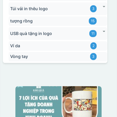
Túi vải in thêu logo
3
tượng rồng
15
USB quà tặng in logo
11
Ví da
2
Vòng tay
3