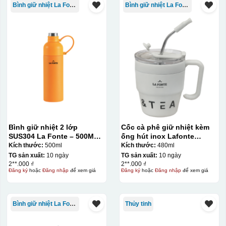
Bình giữ nhiệt La Fonte
Bình giữ nhiệt La Fonte
Bình giữ nhiệt 2 lớp
Cốc cà phê giữ nhiệt kèm
SUS304 La Fonte – 500ML –
ống hút inox Lafonte
012737
480ML – 012782
Kích thước:
500ml
Kích thước:
480ml
TG sản xuất:
10 ngày
TG sản xuất:
10 ngày
2**.000 ₫
2**.000 ₫
Đăng ký
hoặc
Đăng nhập
để xem giá
Đăng ký
hoặc
Đăng nhập
để xem giá
Bình giữ nhiệt La Fonte
Thủy tinh