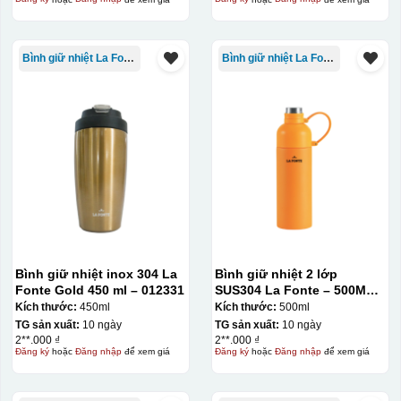
Bình giữ nhiệt La Fonte
Bình giữ nhiệt La Fonte
Bình giữ nhiệt inox 304 La
Bình giữ nhiệt 2 lớp
Fonte Gold 450 ml – 012331
SUS304 La Fonte – 500ML –
012737
Kích thước:
450ml
Kích thước:
500ml
TG sản xuất:
10 ngày
TG sản xuất:
10 ngày
2**.000 ₫
2**.000 ₫
Đăng ký
hoặc
Đăng nhập
để xem giá
Đăng ký
hoặc
Đăng nhập
để xem giá