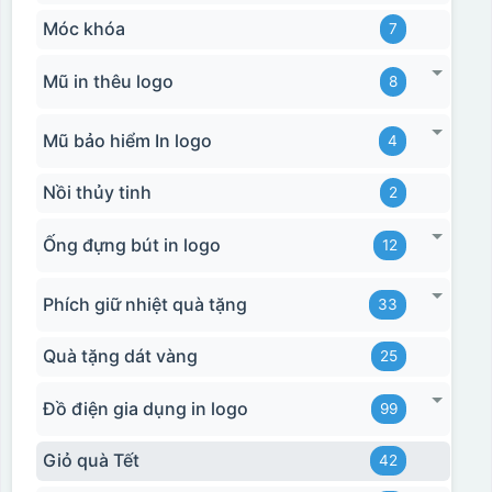
Móc khóa
7
Mũ in thêu logo
8
Mũ bảo hiểm In logo
4
Nồi thủy tinh
2
Ống đựng bút in logo
12
Phích giữ nhiệt quà tặng
33
Quà tặng dát vàng
25
Đồ điện gia dụng in logo
99
Giỏ quà Tết
42