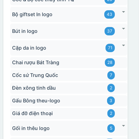
Bộ giftset In logo
43
Bút in logo
37
Cặp da in logo
71
Chai rượu Bát Tràng
28
Cốc sứ Trung Quốc
7
Đèn xông tinh dầu
2
Gấu Bông theu-logo
3
Giá đỡ điện thoại
2
Gối in thêu logo
5