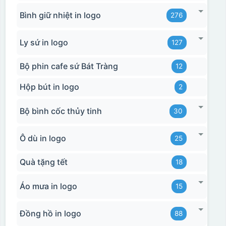
Bình giữ nhiệt in logo
276
Ly sứ in logo
127
Bộ phin cafe sứ Bát Tràng
12
Hộp bút in logo
2
Bộ bình cốc thủy tinh
30
Ô dù in logo
25
Quà tặng tết
18
Áo mưa in logo
15
Đồng hồ in logo
88